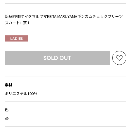
Yohji Yamamoto
ブルゾン
ブルゾン
トップス
B Yohji Yamamoto
新品同様!ケイタマルヤマKEITA MARUYAMAギンガムチェックプリーツ
スーツ
コート
ボトムス
ビーヨウジヤマモト
スカート1 茶１
Ground Y
アウター
2026.07.23
グラウンドワイ
LADIES
アクセサリー
アクセサリー
Dye
アクセサリー
REGULATION Yohji Yamamoto
レギュレーション ヨウジヤマモト
バッグ
バッグ
SOLD OUT
S'YTE
お
サイト
帽子
帽子
気
Yohji Yamamoto
に
ストール・マフラー
ストール・マフラー
ヨウジヤマモト
入
素材
ベルト・サスペンダー
ネクタイ
Yohji Yamamoto FEMME
り
ヨウジヤマモト ファム
に
ポリエステル100%
パンプス
ベルト・サスペンダー
追
Yohji Yamamoto NOIR
ミュール・サンダル
ブーツ・シューズ
加
ヨウジヤマモト ノアール
色
Yohji Yamamoto POUR HOMME
ブーツ・シューズ
スニーカー・サンダル
茶
ヨウジヤマモト プールオム
スニーカー
その他のアクセサリー