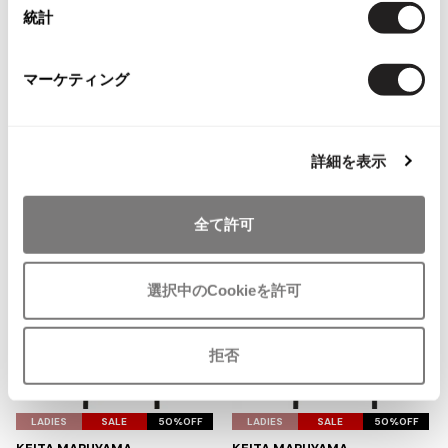
統計
ISSEY MIYAKE MEN / IM MEN
You May Also Like
イッセイミヤケメン / アイムメン
4
件
マーケティング
PLEATS PLEAS
ボトムス
スカート
ケイタマルヤマ/KEITA MARUYAMA
more ITEMS
PLEATS PLEASE
詳細を表示
プリーツプリーズ
全て許可
Jean Paul GAULTIER
Jean-Paul GAULTIER
選択中のCookieを許可
ジャンポールゴルチエ
Jean-Paul GAULTIER CLASSIQUE
拒否
ジャンポールゴルチエクラシック
Jean-Paul GAULTIER FEMME
お
お
ジャンポールゴルチエファム
気
気
LADIES
SALE
50%OFF
LADIES
SALE
50%OFF
Jean-Paul GAULTIER HOMME
に
に