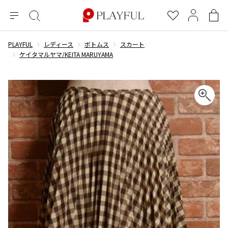
メ
絞
お
マ
シ
ニ
り
気
イ
ョ
ュ
込
に
ペ
ッ
PLAYFUL
レディース
ボトムス
スカート
×
ブランドA-Z
INDEX
more brands
トップス
トップス
すべての新着アイテムを表示
すべてのSALEアイテムを表示
ー
み
入
ー
ピ
ケイタマルヤマ/KEITA MARUYAMA
検
り
ジ
ン
COMME des GARÇONS
索
グ
長袖ブラウス・シャツ
長袖シャツ
ブランド
レディース
バ
半袖ブラウス・シャツ
半袖シャツ
BLACK COMME des GARCONS
ッ
ブラックコムデギャルソン
グ
コムデギャルソン
トップス
カーディガン
ニット
COMME des GARCONS
ジュンヤワタナベ
ボトムス
ニット
カーディガン
コムデギャルソン
ヨウジヤマモト
アウター
COMME des GARCONS COMME des GARCONS
パーカー・スウェット
パーカー・スウェット
コムデギャルソン コムデギャルソン
ワイズ
アクセサリー
ワンピース
ベスト
COMME des GARCONS HOMME
ワイスリー
ベスト・ボレロ
カットソー
コムデギャルソンオム
COMME des GARCONS HOMME DEUX
リミフゥ
Tシャツ・カットソー
Tシャツ・ポロシャツ
メンズ
コムデギャルソン オムドゥ
イッセイミヤケ
ノースリーブ
ノースリーブ
COMME des GARCONS HOMME PLUS