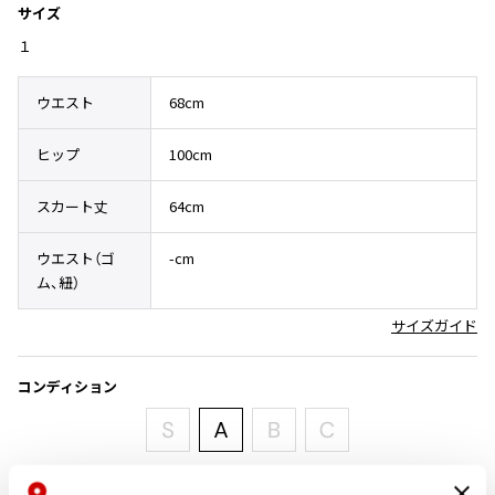
サイズ
その他アクセサリー
メガネ・サングラス
Y's
１
メガネ・サングラス
Y's
ウエスト
68cm
ワイズ
Y's for men
ヒップ
100cm
ワイズフォーメン
2026.07.16
Denim
スカート丈
64cm
Y-3
すべてを表示
ウエスト（ゴ
-cm
ム、紐）
Y-3
ワイスリー
サイズガイド
LIMI feu
コンディション
LIMI feu
リミフゥ
新品同様・美中古品