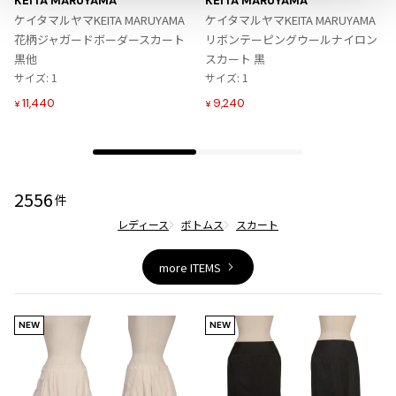
KEITA MARUYAMA
KEITA MARUYAMA
ジャンポールゴルチエオム
入
入
ケイタマルヤマKEITA MARUYAMA
ケイタマルヤマKEITA MARUYAMA
り
り
花柄ジャガードボーダースカート
リボンテーピングウールナイロン
に
に
黒他
スカート 黒
Vivienne Westwood
追
追
サイズ: 1
サイズ: 1
加
加
11,440
9,240
Vivienne Westwood
¥
¥
ヴィヴィアンウエストウッド
Maison Margiela
2556
件
Maison Margiela
レディース
ボトムス
スカート
メゾンマルジェラ
more ITEMS
NEW
NEW