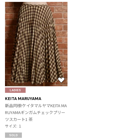
お
気
LADIES
に
KEITA MARUYAMA
入
新品同様!ケイタマルヤマKEITA MA
り
RUYAMAギンガムチェックプリー
に
ツスカート1 茶
追
サイズ: １
加
SOLD