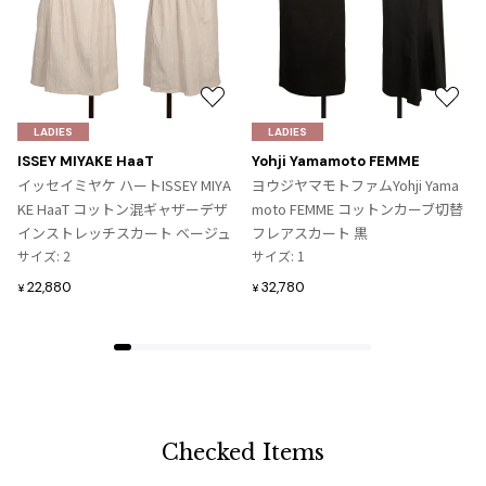
お
お
気
気
LADIES
LADIES
に
に
ISSEY MIYAKE HaaT
Yohji Yamamoto FEMME
入
入
イッセイミヤケ ハートISSEY MIYA
ヨウジヤマモトファムYohji Yama
り
り
KE HaaT コットン混ギャザーデザ
moto FEMME コットンカーブ切替
に
に
インストレッチスカート ベージュ
フレアスカート 黒
追
追
サイズ: 2
サイズ: 1
加
加
22,880
32,780
¥
¥
Checked Items