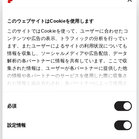
試着のみになります。シミ、汚れ、ほつれ等なくいい状態です。
ISSEY MIYAKE
このウェブサイトはCookieを使用します
商品コード
BAO BAO ISSEY MIYAKE
このサイトではCookieを使って、ユーザーに合わせたコ
バオバオ イッセイミヤケ
S-191
ンテンツや広告の表示、トラフィックの分析を行ってい
HOMME PLISSE ISSEY MIYAKE
ます。またユーザーによるサイトの利用状況についても
オムプリッセイッセイミヤケ
カテゴリ
情報を収集し、ソーシャルメディアや広告配信、データ
ISSEY MIYAKE
レディース
ボトムス
スカート
解析の各パートナーに情報を共有しています。ここで収
イッセイミヤケ
集された情報は、ユーザーが各パートナーに提供した他
ISSEY MIYAKE 132 5.
の情報や各パートナーのサービスを使用した際に収集さ
イッセイミヤケ 132 5.
この商品について問い合わせる
れた情報と組み合わされ、各パートナーによって使用さ
ISSEY MIYAKE A-POC
店頭試着については
店舗案内
をご確認ください。
れることがあります。
イッセイミヤケエイポック
同
ISSEY MIYAKE FETE
English Page(Global shipping)
必須
イッセイミヤケフェット
意
の
ISSEY MIYAKE HaaT
選
イッセイミヤケハート
設定情報
択
ISSEY MIYAKE me
イッセイミヤケミー