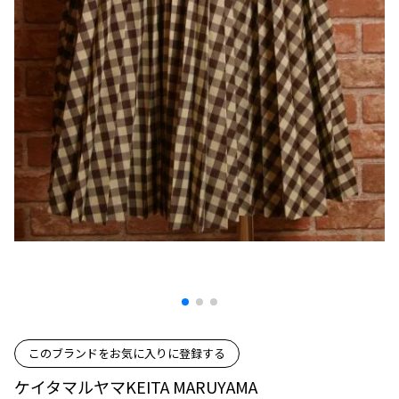
プリーツプリーズ
トップス
コムデギャルソンオムプリュス
COMME des GARCONS SHIRT
ジャンポールゴルチエ
ボトムス
ボトムス
ボトムス
コムデギャルソンシャツ
2026.07.29
ヴィヴィアンウエストウッド
アウター
robe de chambre COMME des GARCONS
Sunglass
ローブドシャンブル コムデギャルソン
スカート
ウールパンツ
メゾン マルジェラ
アクセサリー
tricot COMME des GARCONS
パンツ
コットンパンツ
トリコ コムデギャルソン
デニム
デニム
レディース
ハーフパンツ・キュロット
サルエルパンツ
JUNYA WATANABE
サルエルパンツ
ハーフパンツ
トップス
GANRYU
その他のボトムス
その他のボトムス
ボトムス
ガンリュウ
アウター
JUNYA WATANABE
ジュンヤワタナベ
アクセサリー
アウター
アウター
JUNYA WATANABE MAN
ジュンヤワタナベマン
このブランドをお気に入りに登録する
ジャケット
スーツ
メンズ
ケイタマルヤマKEITA MARUYAMA
コート
ジャケット