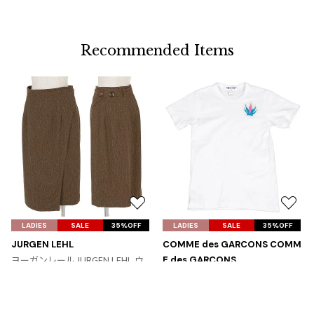
Recommended Items
お
お
気
気
LADIES
SALE
35%OFF
LADIES
SALE
35%OFF
に
に
JURGEN LEHL
COMME des GARCONS COMM
入
入
ヨーガンレールJURGEN LEHL ウ
E des GARCONS
り
り
ール２タックラップスカート 茶ベ
コムコム コムデギャルソンCOMM
に
に
ージュ
E des GARCONS パッチデザインT
追
追
サイズ: M
シャツ 白青ピンク