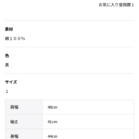
Yohji Yamamoto
気
お気に入り登録数 1
に
ブルゾン
ブルゾン
トップス
入
B Yohji Yamamoto
スーツ
コート
り
ボトムス
ビーヨウジヤマモト
に
素材
Ground Y
アウター
追
2026.07.23
グラウンドワイ
綿１００％
アクセサリー
アクセサリー
加
Dye
アクセサリー
REGULATION Yohji Yamamoto
レギュレーション ヨウジヤマモト
色
バッグ
バッグ
S'YTE
黒
サイト
帽子
帽子
Yohji Yamamoto
ストール・マフラー
ストール・マフラー
サイズ
ヨウジヤマモト
ベルト・サスペンダー
ネクタイ
１
Yohji Yamamoto FEMME
ヨウジヤマモト ファム
パンプス
ベルト・サスペンダー
Yohji Yamamoto NOIR
肩幅
48cm
ミュール・サンダル
ブーツ・シューズ
ヨウジヤマモト ノアール
袖丈
41cm
Yohji Yamamoto POUR HOMME
ブーツ・シューズ
スニーカー・サンダル
ヨウジヤマモト プールオム
スニーカー
その他のアクセサリー
身幅
44cm