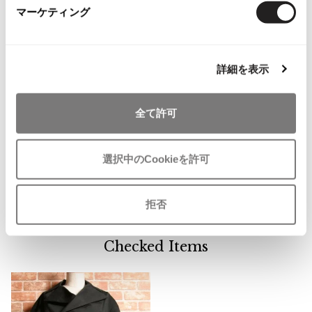
ワイズ
2,183
マーケティング
ISSEY MIYAKE MEN / IM MEN
イッセイミヤケメン / アイムメン
ヨウジヤマモト プールオム
484
詳細を表示
ヨウジヤマモト ファム
660
PLEATS PLEAS
ヨウジヤマモト ノアール
265
PLEATS PLEASE
全て許可
プリーツプリーズ
グラウンドワイ
75
選択中のCookieを許可
Jean Paul GAULTIER
サイト
90
Jean-Paul GAULTIER
拒否
ジャンポールゴルチエ
Jean-Paul GAULTIER CLASSIQUE
Checked Items
ジャンポールゴルチエクラシック
Jean-Paul GAULTIER FEMME
ジャンポールゴルチエファム
Jean-Paul GAULTIER HOMME