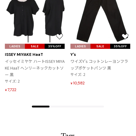
お
お
気
気
LADIES
SALE
35%OFF
LADIES
SALE
35%OFF
に
に
ISSEY MIYAKE HaaT
Y's
入
入
イッセイミヤケ ハートISSEY MIYA
ワイズY's コットンレーヨンフラ
り
り
KE HaaT ヘンリーネックカットソ
ップポケットパンツ 黒
に
に
ー 黒
サイズ: 2
追
追
サイズ: 2
10,582
¥
加
加
7,722
¥
Tags