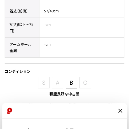
その他アクセサリー
メガネ・サングラス
Y's
着丈（前後）
57/48cm
メガネ・サングラス
Y's
袖丈(脇下〜袖
-cm
ワイズ
口)
Y's for men
ワイズフォーメン
アームホール
-cm
2026.07.16
全周
Denim
Y-3
すべてを表示
コンディション
Y-3
ワイスリー
程度良好な中古品
LIMI feu
目立ったシミ、汚れ、ほつれ等なくいい状態です。クリーニング済み
LIMI feu
リミフゥ
商品コード