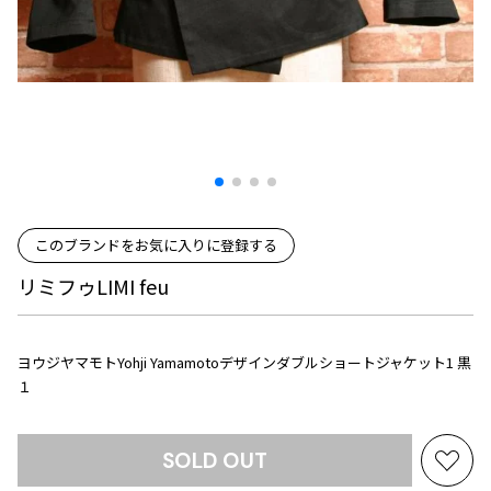
プリーツプリーズ
トップス
コムデギャルソンオムプリュス
COMME des GARCONS SHIRT
ジャンポールゴルチエ
ボトムス
ボトムス
ボトムス
コムデギャルソンシャツ
2026.07.29
ヴィヴィアンウエストウッド
アウター
robe de chambre COMME des GARCONS
Sunglass
ローブドシャンブル コムデギャルソン
スカート
ウールパンツ
メゾン マルジェラ
アクセサリー
tricot COMME des GARCONS
パンツ
コットンパンツ
トリコ コムデギャルソン
デニム
デニム
レディース
ハーフパンツ・キュロット
サルエルパンツ
JUNYA WATANABE
このブランドをお気に入りに登録する
サルエルパンツ
ハーフパンツ
トップス
リミフゥLIMI feu
GANRYU
その他のボトムス
その他のボトムス
ボトムス
ガンリュウ
アウター
JUNYA WATANABE
ヨウジヤマモトYohji Yamamotoデザインダブルショートジャケット1 黒
ジュンヤワタナベ
アクセサリー
アウター
アウター
１
JUNYA WATANABE MAN
ジュンヤワタナベマン
ジャケット
スーツ
SOLD OUT
お
メンズ
コート
ジャケット