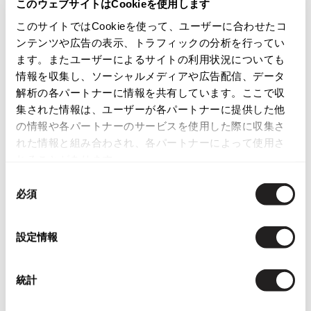
S-208
このウェブサイトはCookieを使用します
ISSEY MIYAKE
このサイトではCookieを使って、ユーザーに合わせたコ
カテゴリ
ンテンツや広告の表示、トラフィックの分析を行ってい
BAO BAO ISSEY MIYAKE
ます。またユーザーによるサイトの利用状況についても
バオバオ イッセイミヤケ
情報を収集し、ソーシャルメディアや広告配信、データ
HOMME PLISSE ISSEY MIYAKE
この商品について問い合わせる
解析の各パートナーに情報を共有しています。ここで収
オムプリッセイッセイミヤケ
集された情報は、ユーザーが各パートナーに提供した他
店頭試着については
店舗案内
をご確認ください。
ISSEY MIYAKE
の情報や各パートナーのサービスを使用した際に収集さ
イッセイミヤケ
れた情報と組み合わされ、各パートナーによって使用さ
English Page(Global shipping)
ISSEY MIYAKE 132 5.
れることがあります。
イッセイミヤケ 132 5.
同
ISSEY MIYAKE A-POC
必須
意
イッセイミヤケエイポック
の
ISSEY MIYAKE FETE
選
設定情報
イッセイミヤケフェット
択
関連ブランド
ISSEY MIYAKE HaaT
イッセイミヤケハート
統計
ヨウジヤマモト
92
ISSEY MIYAKE me
イッセイミヤケミー