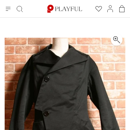
メ
絞
お
マ
シ
ニ
り
気
イ
ョ
ュ
込
に
ペ
ッ
×
ブランドA-Z
INDEX
more brands
トップス
トップス
すべての新着アイテムを表示
すべてのSALEアイテムを表示
ー
み
入
ー
ピ
検
り
ジ
ン
COMME des GARÇONS
索
グ
長袖ブラウス・シャツ
長袖シャツ
ブランド
レディース
バ
半袖ブラウス・シャツ
半袖シャツ
BLACK COMME des GARCONS
ッ
ブラックコムデギャルソン
グ
コムデギャルソン
トップス
カーディガン
ニット
COMME des GARCONS
ジュンヤワタナベ
ボトムス
ニット
カーディガン
コムデギャルソン
ヨウジヤマモト
アウター
COMME des GARCONS COMME des GARCONS
パーカー・スウェット
パーカー・スウェット
コムデギャルソン コムデギャルソン
ワイズ
アクセサリー
ワンピース
ベスト
COMME des GARCONS HOMME
ワイスリー
ベスト・ボレロ
カットソー
コムデギャルソンオム
COMME des GARCONS HOMME DEUX
リミフゥ
Tシャツ・カットソー
Tシャツ・ポロシャツ
メンズ
コムデギャルソン オムドゥ
イッセイミヤケ
ノースリーブ
ノースリーブ
COMME des GARCONS HOMME PLUS