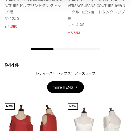
ジャンポールゴルチエオム
り
り
NATURE ドルプリントタンクトッ
VERSACE JEANS COUTURE 花柄サ
に
に
プ 黒
ークルロゴショートタンクトップ
追
追
サイズ: S
黒
Vivienne Westwood
加
加
サイズ: XS
4,868
¥
6,853
¥
Vivienne Westwood
ヴィヴィアンウエストウッド
Maison Margiela
944
件
レディース
トップス
ノースリーブ
Maison Margiela
メゾンマルジェラ
more ITEMS
NEW
NEW