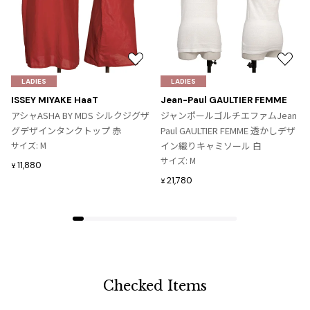
お
お
気
気
LADIES
LADIES
に
に
ISSEY MIYAKE HaaT
Jean-Paul GAULTIER FEMME
入
入
アシャASHA BY MDS シルクジグザ
ジャンポールゴルチエファムJean
り
り
グデザインタンクトップ 赤
Paul GAULTIER FEMME 透かしデザ
に
に
サイズ: M
イン織りキャミソール 白
追
追
サイズ: M
11,880
¥
加
加
21,780
¥
Checked Items