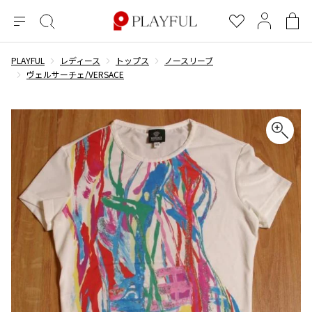
メ
絞
お
マ
シ
ニ
り
気
イ
ョ
ュ
込
に
ペ
ッ
PLAYFUL
レディース
トップス
ノースリーブ
×
ブランドA-Z
INDEX
more brands
トップス
トップス
すべての新着アイテムを表示
すべてのSALEアイテムを表示
ー
み
入
ー
ピ
ヴェルサーチェ/VERSACE
検
り
ジ
ン
COMME des GARÇONS
索
グ
長袖ブラウス・シャツ
長袖シャツ
ブランド
レディース
バ
半袖ブラウス・シャツ
半袖シャツ
BLACK COMME des GARCONS
ッ
ブラックコムデギャルソン
グ
コムデギャルソン
トップス
カーディガン
ニット
COMME des GARCONS
ジュンヤワタナベ
ボトムス
ニット
カーディガン
コムデギャルソン
ヨウジヤマモト
アウター
COMME des GARCONS COMME des GARCONS
パーカー・スウェット
パーカー・スウェット
コムデギャルソン コムデギャルソン
ワイズ
アクセサリー
ワンピース
ベスト
COMME des GARCONS HOMME
ワイスリー
ベスト・ボレロ
カットソー
コムデギャルソンオム
COMME des GARCONS HOMME DEUX
リミフゥ
Tシャツ・カットソー
Tシャツ・ポロシャツ
メンズ
コムデギャルソン オムドゥ
イッセイミヤケ
ノースリーブ
ノースリーブ
COMME des GARCONS HOMME PLUS