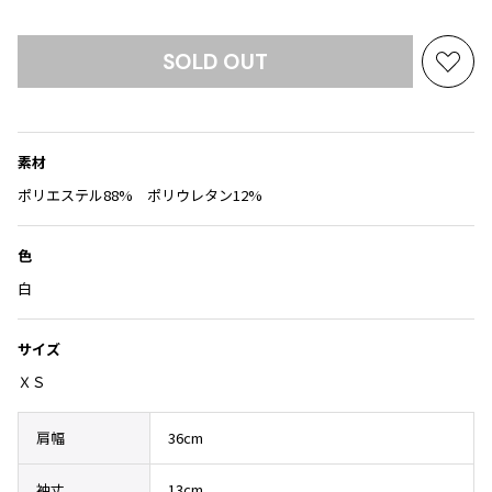
Yohji Yamamoto
ブルゾン
ブルゾン
トップス
B Yohji Yamamoto
SOLD OUT
スーツ
コート
お
ボトムス
ビーヨウジヤマモト
気
Ground Y
アウター
に
2026.07.29
グラウンドワイ
入
アクセサリー
アクセサリー
Sunglass
アクセサリー
素材
REGULATION Yohji Yamamoto
り
レギュレーション ヨウジヤマモト
に
ポリエステル88% ポリウレタン12%
バッグ
バッグ
追
S'YTE
加
サイト
帽子
帽子
色
Yohji Yamamoto
ストール・マフラー
ストール・マフラー
白
ヨウジヤマモト
ベルト・サスペンダー
ネクタイ
Yohji Yamamoto FEMME
サイズ
ヨウジヤマモト ファム
パンプス
ベルト・サスペンダー
Yohji Yamamoto NOIR
ＸＳ
ミュール・サンダル
ブーツ・シューズ
ヨウジヤマモト ノアール
Yohji Yamamoto POUR HOMME
ブーツ・シューズ
スニーカー・サンダル
肩幅
36cm
ヨウジヤマモト プールオム
スニーカー
その他のアクセサリー
袖丈
13cm