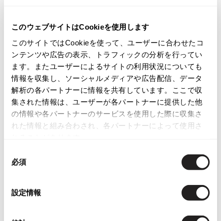
ISSEY MIYAKE
商品コード
このウェブサイトはCookieを使用します
K-547
BAO BAO ISSEY MIYAKE
このサイトではCookieを使って、ユーザーに合わせたコ
バオバオ イッセイミヤケ
ンテンツや広告の表示、トラフィックの分析を行ってい
HOMME PLISSE ISSEY MIYAKE
カテゴリ
ます。またユーザーによるサイトの利用状況についても
オムプリッセイッセイミヤケ
情報を収集し、ソーシャルメディアや広告配信、データ
レディース
トップス
ノースリーブ
ISSEY MIYAKE
解析の各パートナーに情報を共有しています。ここで収
イッセイミヤケ
集された情報は、ユーザーが各パートナーに提供した他
この商品について問い合わせる
ISSEY MIYAKE 132 5.
の情報や各パートナーのサービスを使用した際に収集さ
イッセイミヤケ 132 5.
れた情報と組み合わされ、各パートナーによって使用さ
店頭試着については
店舗案内
をご確認ください。
ISSEY MIYAKE A-POC
れることがあります。
イッセイミヤケエイポック
English Page(Global shipping)
同
ISSEY MIYAKE FETE
必須
意
イッセイミヤケフェット
の
ISSEY MIYAKE HaaT
選
設定情報
イッセイミヤケハート
択
ISSEY MIYAKE me
イッセイミヤケミー