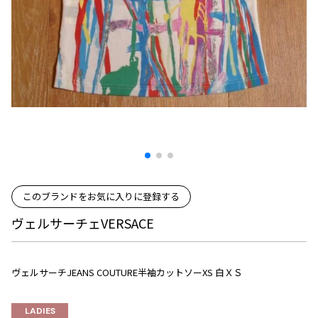
プリーツプリーズ
トップス
コムデギャルソンオムプリュス
COMME des GARCONS SHIRT
ジャンポールゴルチエ
ボトムス
ボトムス
ボトムス
コムデギャルソンシャツ
2026.08.08
ヴィヴィアンウエストウッド
アウター
robe de chambre COMME des GARCONS
Mesh
ローブドシャンブル コムデギャルソン
スカート
ウールパンツ
メゾン マルジェラ
アクセサリー
tricot COMME des GARCONS
パンツ
コットンパンツ
トリコ コムデギャルソン
デニム
デニム
レディース
ハーフパンツ・キュロット
サルエルパンツ
JUNYA WATANABE
サルエルパンツ
ハーフパンツ
トップス
GANRYU
このブランドをお気に入りに登録する
その他のボトムス
その他のボトムス
ボトムス
ガンリュウ
ヴェルサーチェVERSACE
アウター
JUNYA WATANABE
ジュンヤワタナベ
アクセサリー
アウター
アウター
JUNYA WATANABE MAN
ヴェルサーチJEANS COUTURE半袖カットソーXS 白ＸＳ
ジュンヤワタナベマン
ジャケット
スーツ
メンズ
LADIES
コート
ジャケット