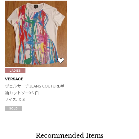
お
気
LADIES
に
VERSACE
入
ヴェルサーチJEANS COUTURE半
り
袖カットソーXS 白
に
サイズ: ＸＳ
追
SOLD
加
Recommended Items