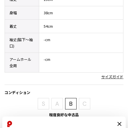
その他アクセサリー
メガネ・サングラス
Y's
身幅
38cm
メガネ・サングラス
Y's
着丈
54cm
ワイズ
Y's for men
袖丈(脇下〜袖
-cm
ワイズフォーメン
口)
2026.07.23
Dye
アームホール
-cm
Y-3
すべてを表示
全周
Y-3
サイズガイド
ワイスリー
コンディション
LIMI feu
LIMI feu
程度良好な中古品
リミフゥ
目立ったシミ、汚れ、ほつれ等なくいい状態です。