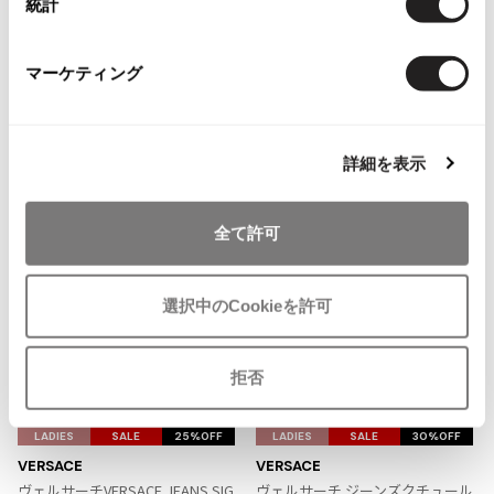
You May Also Like
統計
ISSEY MIYAKE MEN / IM MEN
イッセイミヤケメン / アイムメン
6
件
マーケティング
トップス
ノースリーブ
ヴェルサーチェ/VERSACE
PLEATS PLEAS
more ITEMS
詳細を表示
PLEATS PLEASE
プリーツプリーズ
全て許可
Jean Paul GAULTIER
選択中のCookieを許可
Jean-Paul GAULTIER
ジャンポールゴルチエ
Jean-Paul GAULTIER CLASSIQUE
拒否
ジャンポールゴルチエクラシック
お
お
Jean-Paul GAULTIER FEMME
気
気
LADIES
SALE
25%OFF
LADIES
SALE
30%OFF
ジャンポールゴルチエファム
に
に
VERSACE
VERSACE
Jean-Paul GAULTIER HOMME
入
入
ヴェルサーチVERSACE JEANS SIG
ヴェルサーチ ジーンズクチュール