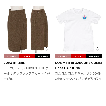
お
お
気
気
LADIES
SALE
35%OFF
LADIES
SALE
35%OFF
に
に
JURGEN LEHL
COMME des GARCONS COMM
入
入
ヨーガンレールJURGEN LEHL ウ
E des GARCONS
り
り
ール２タックラップスカート 茶ベ
コムコム コムデギャルソンCOMM
に
に
ージュ
E des GARCONS パッチデザインT
追
追
サイズ: M
シャツ 白青ピンク
加
加
サイズ: SS
9,867
¥
6,364
¥