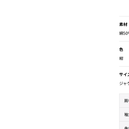
素材
綿50
色
紺
サイ
ジャ
肩
袖
身