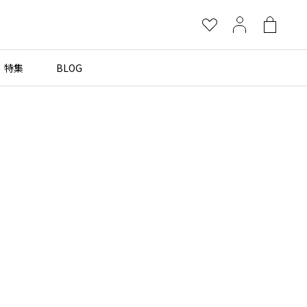
お
マ
シ
気
イ
ョ
に
ペ
ッ
特集
BLOG
×
入
ー
ピ
り
ジ
ン
グ
more brands
バ
ッ
グ
Yohji Yamamoto
B Yohji Yamamoto
ビーヨウジヤマモト
Ground Y
グラウンドワイ
REGULATION Yohji Yamamoto
レギュレーション ヨウジヤマモト
S'YTE
サイト