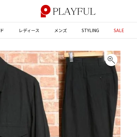
ド
レディース
メンズ
STYLING
SALE
アウター
アウター
アクセサリー
アクセサリー
ジャケット
スーツ
バッグ
バッグ
JUNYA WATANABE
コート
ジャケット
帽子
帽子
ブルゾン
ブルゾン
ストール・マフラー
ストール・マフラー
GANRYU
ンポールゴルチエ
ガンリュウ
スーツ
コート
ベルト・サスペンダー
ネクタイ
ヴィアンウエストウッド
JUNYA WATANABE
パンプス
ベルト・サスペンダー
ジュンヤワタナベ
ン マルジェラ
ミュール・サンダル
ブーツ・シューズ
JUNYA WATANABE MAN
ジュンヤワタナベマン
ブーツ・シューズ
スニーカー・サンダル
スニーカー
その他のアクセサリー