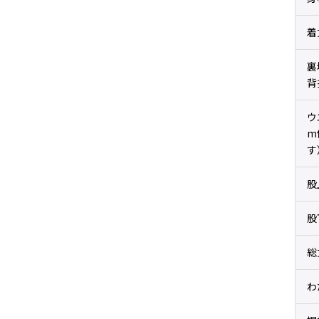
着
裏
背
ウ
m
す
股
股
総
わ