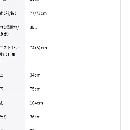
丈（前/後）
77/73cm
地（総裏地/
無し
抜き）
エスト（〜c
74（5）cm
伸ばせま
）
上
34cm
下
75cm
丈
104cm
たり
36cm