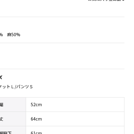
入
り
に
追
加
% 麻50%
ズ
ケットＬ/パンツＳ
幅
52cm
丈
64cm
幅脇下
61cm