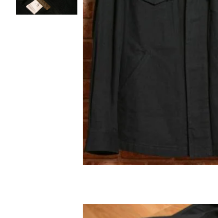
ノースリーブ
ノースリーブ
COMME des GARCONS HOMME DEUX
トップス
トップス
コムデギャルソン オムドゥ
COMME des GARCONS HOMME PLUS
ボトムス
ボトムス
コムデギャルソンオムプリュス
アウター
アウター
COMME des GARCONS SHIRT
アクセサリー
アクセサリー
コムデギャルソンシャツ
2026.08.08
robe de chambre COMME des GARCONS
Mesh
ローブドシャンブル コムデギャルソン
tricot COMME des GARCONS
トリコ コムデギャルソン
Y's
Y's
ワイズ
Y's for men
ワイズフォーメン
ISSEY MIYAKE