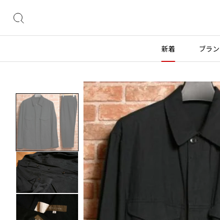
絞
り
込
新着
ブラン
み
検
索
トップス
トップス
ボトムス
ボトムス
INDEX
すべての新着アイテムを表示
すべてのSALEアイテムを表示
長袖ブラウス・シャツ
長袖シャツ
スカート
ウールパンツ
COMME des GARÇONS
ブランド
レディース
メンズ
半袖ブラウス・シャツ
半袖シャツ
パンツ
コットンパンツ
カーディガン
ニット
デニム
デニム
BLACK COMME des GARCONS
コムデギャルソン
トップス
ワイスリー
トップス
ジャ
ブラックコムデギャルソン
ニット
カーディガン
ハーフパンツ・キュロット
サルエルパンツ
ジュンヤワタナベ
ボトムス
リミフゥ
ボトムス
ヴィ
COMME des GARCONS
パーカー・スウェット
パーカー・スウェット
サルエルパンツ
ハーフパンツ
コムデギャルソン
ヨウジヤマモト
アウター
イッセイミヤケ
アウター
メゾ
ワンピース
ベスト
その他のボトムス
その他のボトムス
COMME des GARCONS COMME des GARCONS
ワイズ
アクセサリー
プリーツプリーズ
アクセサリー
コムデギャルソン コムデギャルソン
ベスト・ボレロ
カットソー
COMME des GARCONS HOMME
Tシャツ・カットソー
Tシャツ・ポロシャツ
レディース
メンズ
コムデギャルソンオム