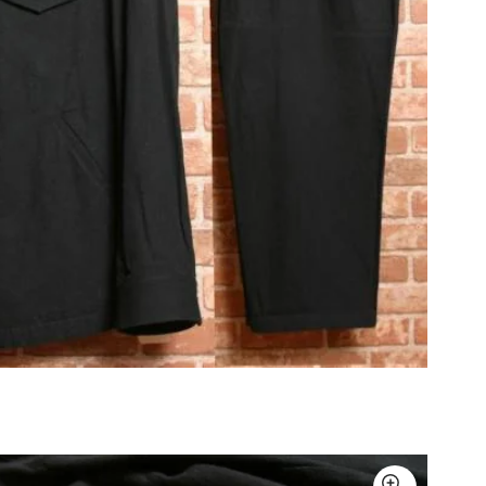
その他アクセサリー
メガネ・サングラス
メガネ・サングラス
2026.07.29
Sunglass
すべてを表示
Y-3
Y-3
ワイスリー
PLEATS PLEAS