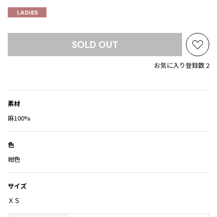
Yohji Yamamoto
ブルゾン
ブルゾン
LADIES
トップス
B Yohji Yamamoto
スーツ
コート
ボトムス
ビーヨウジヤマモト
SOLD OUT
Ground Y
お
アウター
2026.07.23
グラウンドワイ
気
お気に入り登録数 2
アクセサリー
アクセサリー
Dye
アクセサリー
に
REGULATION Yohji Yamamoto
入
レギュレーション ヨウジヤマモト
り
バッグ
バッグ
S'YTE
に
素材
サイト
帽子
帽子
追
麻100%
Yohji Yamamoto
加
ストール・マフラー
ストール・マフラー
ヨウジヤマモト
ベルト・サスペンダー
ネクタイ
Yohji Yamamoto FEMME
色
ヨウジヤマモト ファム
パンプス
ベルト・サスペンダー
紺色
Yohji Yamamoto NOIR
ミュール・サンダル
ブーツ・シューズ
ヨウジヤマモト ノアール
サイズ
Yohji Yamamoto POUR HOMME
ブーツ・シューズ
スニーカー・サンダル
ＸＳ
ヨウジヤマモト プールオム
スニーカー
その他のアクセサリー