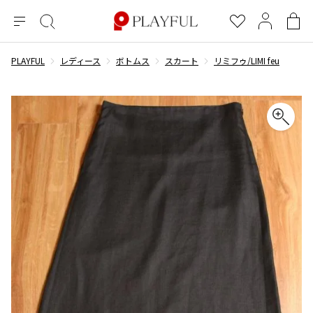
メ
絞
お
マ
シ
ニ
り
気
イ
ョ
ュ
込
に
ペ
ッ
PLAYFUL
レディース
ボトムス
スカート
リミフゥ/LIMI feu
×
ブランドA-Z
INDEX
more brands
トップス
トップス
すべての新着アイテムを表示
すべてのSALEアイテムを表示
ー
み
入
ー
ピ
検
り
ジ
ン
COMME des GARÇONS
索
グ
長袖ブラウス・シャツ
長袖シャツ
ブランド
レディース
バ
半袖ブラウス・シャツ
半袖シャツ
BLACK COMME des GARCONS
ッ
ブラックコムデギャルソン
グ
コムデギャルソン
トップス
カーディガン
ニット
COMME des GARCONS
ジュンヤワタナベ
ボトムス
ニット
カーディガン
コムデギャルソン
ヨウジヤマモト
アウター
COMME des GARCONS COMME des GARCONS
パーカー・スウェット
パーカー・スウェット
コムデギャルソン コムデギャルソン
ワイズ
アクセサリー
ワンピース
ベスト
COMME des GARCONS HOMME
ワイスリー
ベスト・ボレロ
カットソー
コムデギャルソンオム
COMME des GARCONS HOMME DEUX
リミフゥ
Tシャツ・カットソー
Tシャツ・ポロシャツ
メンズ
コムデギャルソン オムドゥ
イッセイミヤケ
ノースリーブ
ノースリーブ
COMME des GARCONS HOMME PLUS