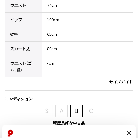
その他アクセサリー
メガネ・サングラス
ウエスト
74cm
Y's
メガネ・サングラス
ヒップ
100cm
Y's
ワイズ
裾幅
65cm
Y's for men
ワイズフォーメン
スカート丈
80cm
2026.07.16
Denim
ウエスト（ゴ
-cm
Y-3
すべてを表示
ム、紐）
Y-3
サイズガイド
ワイスリー
コンディション
LIMI feu
LIMI feu
程度良好な中古品
リミフゥ
目立ったシミ、汚れ、ほつれ等なくいい状態です。