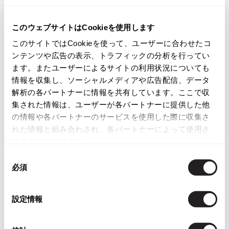
ISSEY MIYAKE
商品コード
このウェブサイトはCookieを使用します
K-486
BAO BAO ISSEY MIYAKE
このサイトではCookieを使って、ユーザーに合わせたコ
バオバオ イッセイミヤケ
ンテンツや広告の表示、トラフィックの分析を行ってい
HOMME PLISSE ISSEY MIYAKE
カテゴリ
ます。またユーザーによるサイトの利用状況についても
オムプリッセイッセイミヤケ
情報を収集し、ソーシャルメディアや広告配信、データ
レディース
ボトムス
スカート
ISSEY MIYAKE
解析の各パートナーに情報を共有しています。ここで収
イッセイミヤケ
集された情報は、ユーザーが各パートナーに提供した他
この商品について問い合わせる
ISSEY MIYAKE 132 5.
の情報や各パートナーのサービスを使用した際に収集さ
イッセイミヤケ 132 5.
れた情報と組み合わされ、各パートナーによって使用さ
店頭試着については
店舗案内
をご確認ください。
ISSEY MIYAKE A-POC
れることがあります。
イッセイミヤケエイポック
English Page(Global shipping)
同
ISSEY MIYAKE FETE
必須
意
イッセイミヤケフェット
の
ISSEY MIYAKE HaaT
選
設定情報
イッセイミヤケハート
択
ISSEY MIYAKE me
イッセイミヤケミー