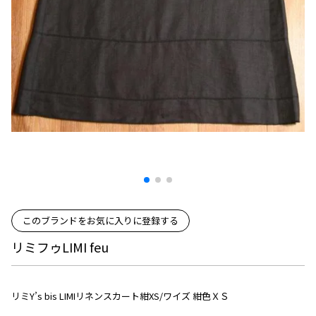
プリーツプリーズ
トップス
コムデギャルソンオムプリュス
COMME des GARCONS SHIRT
ジャンポールゴルチエ
ボトムス
ボトムス
ボトムス
コムデギャルソンシャツ
2026.07.29
ヴィヴィアンウエストウッド
アウター
robe de chambre COMME des GARCONS
Sunglass
ローブドシャンブル コムデギャルソン
スカート
ウールパンツ
メゾン マルジェラ
アクセサリー
tricot COMME des GARCONS
パンツ
コットンパンツ
トリコ コムデギャルソン
デニム
デニム
レディース
ハーフパンツ・キュロット
サルエルパンツ
JUNYA WATANABE
サルエルパンツ
ハーフパンツ
トップス
GANRYU
その他のボトムス
その他のボトムス
ボトムス
ガンリュウ
このブランドをお気に入りに登録する
アウター
JUNYA WATANABE
ジュンヤワタナベ
リミフゥLIMI feu
アクセサリー
アウター
アウター
JUNYA WATANABE MAN
ジュンヤワタナベマン
ジャケット
スーツ
リミY’s bis LIMIリネンスカート紺XS/ワイズ 紺色ＸＳ
メンズ
コート
ジャケット