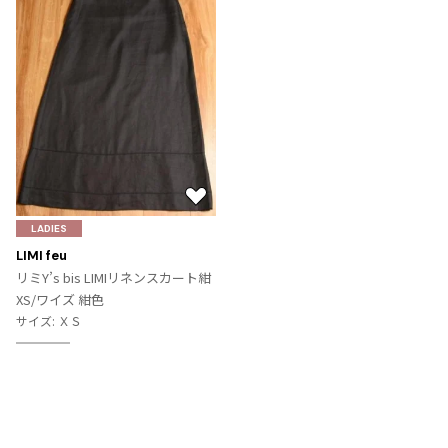
お
気
LADIES
に
LIMI feu
入
リミY’s bis LIMIリネンスカート紺
り
XS/ワイズ 紺色
に
サイズ: ＸＳ
追
SOLD
加
Recommended Items