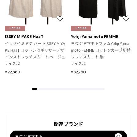
お
お
気
気
LADIES
LADIES
に
に
ISSEY MIYAKE HaaT
Yohji Yamamoto FEMME
入
入
イッセイミヤケ ハートISSEY MIYA
ヨウジヤマモトファムYohji Yama
り
り
KE HaaT コットン混ギャザーデザ
moto FEMME コットンカーブ切替
に
に
インストレッチスカート ベージュ
フレアスカート 黒
追
追
サイズ: 2
サイズ: 1
加
加
22,880
32,780
¥
¥
関連ブランド
ヨウジヤマモト
92