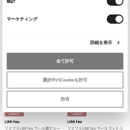
You May Also Like
統計
ISSEY MIYAKE MEN / IM MEN
12
イッセイミヤケメン / アイムメン
件
マーケティング
ボトムス
スカート
リミフゥ/LIMI feu
PLEATS PLEAS
more ITEMS
詳細を表示
PLEATS PLEASE
プリーツプリーズ
全て許可
Jean Paul GAULTIER
選択中のCookieを許可
Jean-Paul GAULTIER
ジャンポールゴルチエ
Jean-Paul GAULTIER CLASSIQUE
拒否
ジャンポールゴルチエクラシック
お
お
Jean-Paul GAULTIER FEMME
気
気
LADIES
LADIES
ジャンポールゴルチエファム
に
に
LIMI feu
LIMI feu
Jean-Paul GAULTIER HOMME
入
入
リミフゥLIMI feu ウール裾チェー
リミフゥLIMI feu ウールコットン