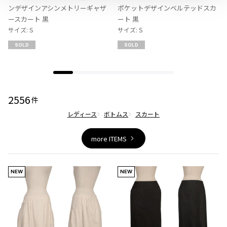
ジャンポールゴルチエオム
り
り
ンデザインアシンメトリーギャザ
ポケットデザインベルテッドスカ
に
に
ースカート 黒
ート 黒
追
追
サイズ: S
サイズ: S
Vivienne Westwood
加
加
SOLD
SOLD
Vivienne Westwood
ヴィヴィアンウエストウッド
2556
件
Maison Margiela
レディース
ボトムス
スカート
Maison Margiela
more ITEMS
メゾンマルジェラ
NEW
NEW