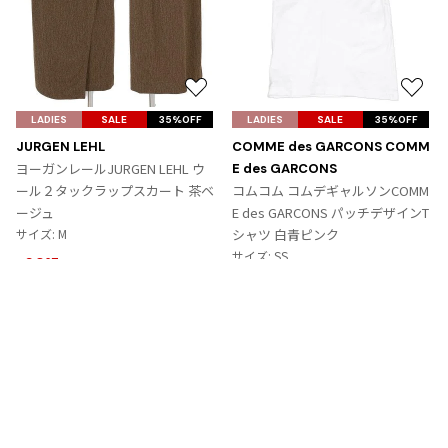
お
お
気
気
LADIES
SALE
35%OFF
LADIES
SALE
35%OFF
に
に
JURGEN LEHL
COMME des GARCONS COMM
入
入
ヨーガンレールJURGEN LEHL ウ
E des GARCONS
り
り
ール２タックラップスカート 茶ベ
コムコム コムデギャルソンCOMM
に
に
ージュ
E des GARCONS パッチデザインT
追
追
サイズ: M
シャツ 白青ピンク
加
加
サイズ: SS
9,867
¥
6,364
¥
Tags