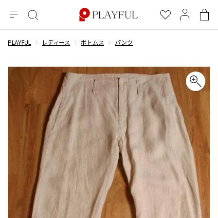
メ
絞
お
マ
シ
ニ
り
気
イ
ョ
ュ
込
に
ペ
ッ
PLAYFUL
レディース
ボトムス
パンツ
×
ブランドA-Z
INDEX
more brands
トップス
トップス
すべての新着アイテムを表示
すべてのSALEアイテムを表示
ー
み
入
ー
ピ
検
り
ジ
ン
COMME des GARÇONS
索
グ
長袖ブラウス・シャツ
長袖シャツ
ブランド
レディース
バ
半袖ブラウス・シャツ
半袖シャツ
BLACK COMME des GARCONS
ッ
ブラックコムデギャルソン
グ
コムデギャルソン
トップス
カーディガン
ニット
COMME des GARCONS
ジュンヤワタナベ
ボトムス
ニット
カーディガン
コムデギャルソン
ヨウジヤマモト
アウター
COMME des GARCONS COMME des GARCONS
パーカー・スウェット
パーカー・スウェット
コムデギャルソン コムデギャルソン
ワイズ
アクセサリー
ワンピース
ベスト
COMME des GARCONS HOMME
ワイスリー
ベスト・ボレロ
カットソー
コムデギャルソンオム
COMME des GARCONS HOMME DEUX
リミフゥ
Tシャツ・カットソー
Tシャツ・ポロシャツ
メンズ
コムデギャルソン オムドゥ
イッセイミヤケ
ノースリーブ
ノースリーブ
COMME des GARCONS HOMME PLUS