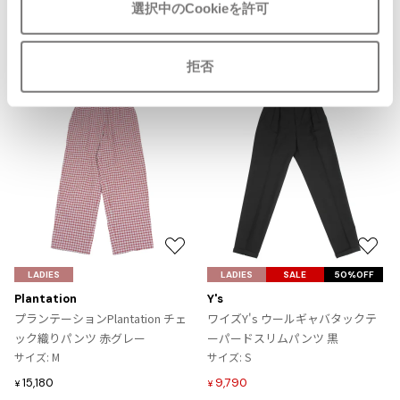
ジャンポールゴルチエオム
選択中のCookieを許可
more ITEMS
Vivienne Westwood
拒否
NEW
NEW
Vivienne Westwood
ヴィヴィアンウエストウッド
Maison Margiela
Maison Margiela
メゾンマルジェラ
お
お
気
気
LADIES
LADIES
SALE
50%OFF
に
に
Plantation
Y's
入
入
プランテーションPlantation チェ
ワイズY's ウールギャバタックテ
り
り
ック織りパンツ 赤グレー
ーパードスリムパンツ 黒
に
に
サイズ: M
サイズ: S
追
追
15,180
9,790
¥
¥
加
加