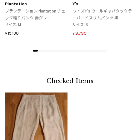
に
に
Plantation
Y's
入
入
プランテーションPlantation チェ
ワイズY's ウールギャバタックテ
り
り
ック織りパンツ 赤グレー
ーパードスリムパンツ 黒
に
に
サイズ: M
サイズ: S
追
追
15,180
9,790
¥
¥
加
加
Checked Items