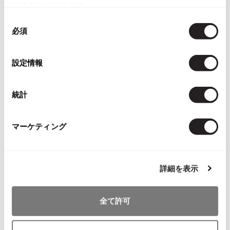
れることがあります。
ISSEY MIYAKE MEN / IM MEN
同
カテゴリ
イッセイミヤケメン / アイムメン
必須
意
レディース
ボトムス
パンツ
の
PLEATS PLEAS
選
設定情報
択
この商品について問い合わせる
PLEATS PLEASE
店頭試着については
店舗案内
をご確認ください。
プリーツプリーズ
統計
English Page(Global shipping)
Jean Paul GAULTIER
マーケティング
Jean-Paul GAULTIER
ジャンポールゴルチエ
詳細を表示
Jean-Paul GAULTIER CLASSIQUE
ジャンポールゴルチエクラシック
You May Also Like
Jean-Paul GAULTIER FEMME
全て許可
2016
ジャンポールゴルチエファム
件
Jean-Paul GAULTIER HOMME
ボトムス
パンツ