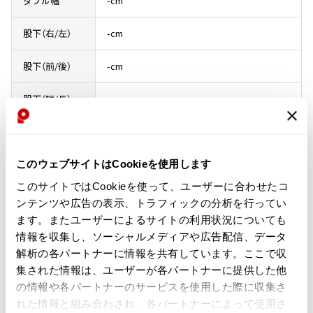
ダブル幅
-cm
ISSEY MIYAKE
股下（右/左）
-cm
BAO BAO ISSEY MIYAKE
股下（前/後）
-cm
バオバオ イッセイミヤケ
HOMME PLISSE ISSEY MIYAKE
股下（短/長）
-cm
オムプリッセイッセイミヤケ
ISSEY MIYAKE
サイズガイド
イッセイミヤケ
ISSEY MIYAKE 132 5.
このウェブサイトはCookieを使用します
コンディション
イッセイミヤケ 132 5.
このサイトではCookieを使って、ユーザーに合わせたコ
ISSEY MIYAKE A-POC
ンテンツや広告の表示、トラフィックの分析を行ってい
イッセイミヤケエイポック
程度良好な中古品
ます。またユーザーによるサイトの利用状況についても
ISSEY MIYAKE FETE
情報を収集し、ソーシャルメディアや広告配信、データ
イッセイミヤケフェット
目立ったシミ、汚れ、ほつれ等なくいい状態です。クリーニング済み
解析の各パートナーに情報を共有しています。ここで収
ISSEY MIYAKE HaaT
集された情報は、ユーザーが各パートナーに提供した他
イッセイミヤケハート
商品コード
の情報や各パートナーのサービスを使用した際に収集さ
ISSEY MIYAKE me
れた情報と組み合わされ、各パートナーによって使用さ
K-476
イッセイミヤケミー