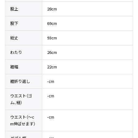
その他アクセサリー
メガネ・サングラス
Y's
股上
28cm
メガネ・サングラス
股下
69cm
Y's
ワイズ
総丈
93cm
Y's for men
ワイズフォーメン
2026.07.16
わたり
26cm
Denim
Y-3
裾幅
22cm
すべてを表示
Y-3
裾折り返し
-cm
ワイスリー
ウエスト（ゴ
-cm
ム、紐）
LIMI feu
ウエスト（〜c
-cm
LIMI feu
m伸ばせます）
リミフゥ