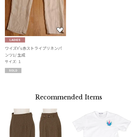
お
気
LADIES
に
ワイズY’s赤ストライプリネンパ
入
ンツ1/ 生成
り
サイズ: １
に
SOLD
追
加
Recommended Items