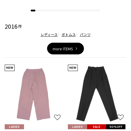
2016
件
レディース
ボトムス
パンツ
more ITEMS
NEW
NEW
お
お
気
気
LADIES
LADIES
SALE
50%OFF