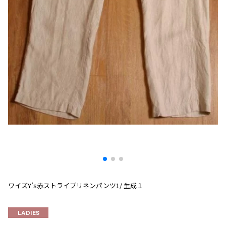
プリーツプリーズ
トップス
コムデギャルソンオムプリュス
COMME des GARCONS SHIRT
ジャンポールゴルチエ
ボトムス
ボトムス
ボトムス
コムデギャルソンシャツ
2026.07.29
ヴィヴィアンウエストウッド
アウター
robe de chambre COMME des GARCONS
Sunglass
ローブドシャンブル コムデギャルソン
スカート
ウールパンツ
メゾン マルジェラ
アクセサリー
tricot COMME des GARCONS
パンツ
コットンパンツ
トリコ コムデギャルソン
デニム
デニム
レディース
ハーフパンツ・キュロット
サルエルパンツ
JUNYA WATANABE
サルエルパンツ
ハーフパンツ
トップス
GANRYU
その他のボトムス
その他のボトムス
ボトムス
ガンリュウ
アウター
JUNYA WATANABE
ジュンヤワタナベ
アクセサリー
アウター
アウター
JUNYA WATANABE MAN
ワイズY’s赤ストライプリネンパンツ1/ 生成１
ジュンヤワタナベマン
ジャケット
スーツ
LADIES
メンズ
コート
ジャケット