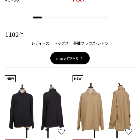
9,790
7,387
¥
¥
ジャンポールゴルチエオム
Vivienne Westwood
1102
件
Vivienne Westwood
レディース
トップス
長袖ブラウス・シャツ
ヴィヴィアンウエストウッド
more ITEMS
Maison Margiela
Maison Margiela
NEW
NEW
メゾンマルジェラ
お
お