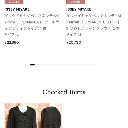
気
気
LADIES
LADIES
に
に
ISSEY MIYAKE
ISSEY MIYAKE
入
入
イッセイミヤケペルマネンテISSE
イッセイミヤケペルマネンテISSE
り
り
Y MIYAKE PERMANENTE ウールラ
Y MIYAKE PERMANENTE フロント
に
に
ップデザイントップス 紺
折り返しデザインブラウス モカ
追
追
サイズ: 2
サイズ: M
加
加
22,880
20,790
¥
¥
Checked Items