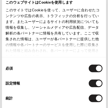
このウェブサイトはCookieを使用します
ISSEY MIYAKE
カテゴリ
このサイトではCookieを使って、ユーザーに合わせたコ
ンテンツや広告の表示、トラフィックの分析を行ってい
レディース
トップス
長袖ブラウス・シャツ
BAO BAO ISSEY MIYAKE
ます。またユーザーによるサイトの利用状況についても
バオバオ イッセイミヤケ
情報を収集し、ソーシャルメディアや広告配信、データ
HOMME PLISSE ISSEY MIYAKE
この商品について問い合わせる
解析の各パートナーに情報を共有しています。ここで収
オムプリッセイッセイミヤケ
集された情報は、ユーザーが各パートナーに提供した他
店頭試着については
店舗案内
をご確認ください。
ISSEY MIYAKE
の情報や各パートナーのサービスを使用した際に収集さ
イッセイミヤケ
れた情報と組み合わされ、各パートナーによって使用さ
English Page(Global shipping)
ISSEY MIYAKE 132 5.
れることがあります。
イッセイミヤケ 132 5.
同
ISSEY MIYAKE A-POC
必須
意
イッセイミヤケエイポック
の
ISSEY MIYAKE FETE
選
イッセイミヤケフェット
設定情報
択
You May Also Like
ISSEY MIYAKE HaaT
イッセイミヤケハート
16
統計
件
ISSEY MIYAKE me
トップス
長袖ブラウス・シャツ
ピンクハウス/PINK HOUSE
イッセイミヤケミー