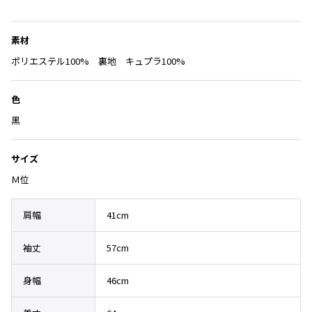
Yohji Yamamoto
に
ブルゾン
ブルゾン
トップス
入
B Yohji Yamamoto
素材
スーツ
コート
り
ボトムス
ビーヨウジヤマモト
に
ポリエステル100% 裏地 キュプラ100%
Ground Y
アウター
追
2026.07.23
グラウンドワイ
加
アクセサリー
アクセサリー
Dye
アクセサリー
色
REGULATION Yohji Yamamoto
レギュレーション ヨウジヤマモト
黒
バッグ
バッグ
S'YTE
サイト
帽子
帽子
サイズ
Yohji Yamamoto
Ｍ位
ストール・マフラー
ストール・マフラー
ヨウジヤマモト
ベルト・サスペンダー
ネクタイ
Yohji Yamamoto FEMME
肩幅
41cm
ヨウジヤマモト ファム
パンプス
ベルト・サスペンダー
Yohji Yamamoto NOIR
袖丈
57cm
ミュール・サンダル
ブーツ・シューズ
ヨウジヤマモト ノアール
Yohji Yamamoto POUR HOMME
ブーツ・シューズ
スニーカー・サンダル
身幅
46cm
ヨウジヤマモト プールオム
スニーカー
その他のアクセサリー