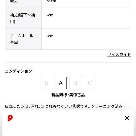
着丈
64cm
その他アクセサリー
メガネ・サングラス
Y's
メガネ・サングラス
袖丈(脇下〜袖
-cm
口)
Y's
ワイズ
アームホール
-cm
Y's for men
全周
ワイズフォーメン
2026.07.16
サイズガイド
Denim
Y-3
すべてを表示
コンディション
Y-3
ワイスリー
新品同様・美中古品
LIMI feu
目立ったシミ、汚れ、ほつれ等なくいい状態です。クリーニング済み
LIMI feu
商品コード
リミフゥ
K-229