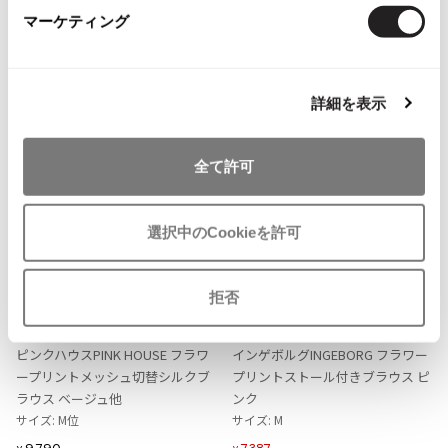
マーケティング
ISSEY MIYAKE MEN / IM MEN
more ITEMS
イッセイミヤケメン / アイムメン
詳細を表示
PLEATS PLEAS
PLEATS PLEASE
全て許可
プリーツプリーズ
選択中のCookieを許可
Jean Paul GAULTIER
お
お
Jean-Paul GAULTIER
拒否
気
気
LADIES
LADIES
15%OFF
ジャンポールゴルチエ
に
に
PINK HOUSE
PINK HOUSE
Jean-Paul GAULTIER CLASSIQUE
入
入
ピンクハウスPINK HOUSE フラワ
インゲボルグINGEBORG フラワー
ジャンポールゴルチエクラシック
り
り
ープリントメッシュ切替シルクブ
プリントストール付きブラウス ピ
Jean-Paul GAULTIER FEMME
に
に
ラウス ベージュ他
ンク
ジャンポールゴルチエファム
追
追
サイズ: M位
サイズ: M
Jean-Paul GAULTIER HOMME
加
加