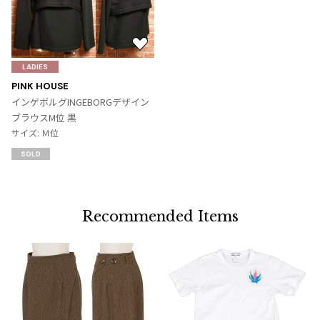
お
気
LADIES
に
PINK HOUSE
入
インゲボルグINGEBORGデザイン
り
ブラウスM位 黒
に
サイズ: Ｍ位
追
SOLD
加
Recommended Items