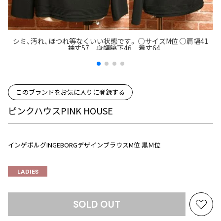
プリーツプリーズ
トップス
コムデギャルソンオムプリュス
COMME des GARCONS SHIRT
ジャンポールゴルチエ
ボトムス
ボトムス
ボトムス
コムデギャルソンシャツ
2026.07.29
ヴィヴィアンウエストウッド
アウター
シミ、汚れ、ほつれ等なくいい状態です。 ○サイズM位 ○肩幅41
robe de chambre COMME des GARCONS
Sunglass
袖丈57 身幅脇下46 着丈64
ローブドシャンブル コムデギャルソン
スカート
ウールパンツ
メゾン マルジェラ
アクセサリー
tricot COMME des GARCONS
パンツ
コットンパンツ
トリコ コムデギャルソン
デニム
デニム
このブランドをお気に入りに登録する
レディース
ハーフパンツ・キュロット
サルエルパンツ
JUNYA WATANABE
ピンクハウスPINK HOUSE
サルエルパンツ
ハーフパンツ
トップス
GANRYU
その他のボトムス
その他のボトムス
ボトムス
ガンリュウ
インゲボルグINGEBORGデザインブラウスM位 黒Ｍ位
アウター
JUNYA WATANABE
ジュンヤワタナベ
アクセサリー
LADIES
アウター
アウター
JUNYA WATANABE MAN
ジュンヤワタナベマン
ジャケット
スーツ
SOLD OUT
お
メンズ
コート
ジャケット
気