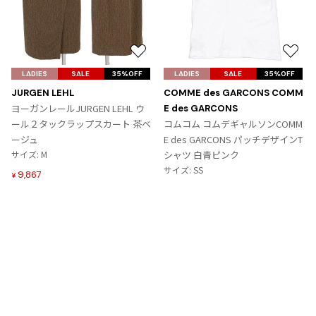
お
お
気
気
LADIES
SALE
35%OFF
LADIES
SALE
35%OFF
に
に
JURGEN LEHL
COMME des GARCONS COMM
入
入
ヨーガンレールJURGEN LEHL ウ
E des GARCONS
り
り
ール２タックラップスカート 茶ベ
コムコム コムデギャルソンCOMM
に
に
ージュ
E des GARCONS パッチデザインT
追
追
サイズ: M
シャツ 白青ピンク
加
加
サイズ: SS
9,867
¥
6,364
¥
Tags