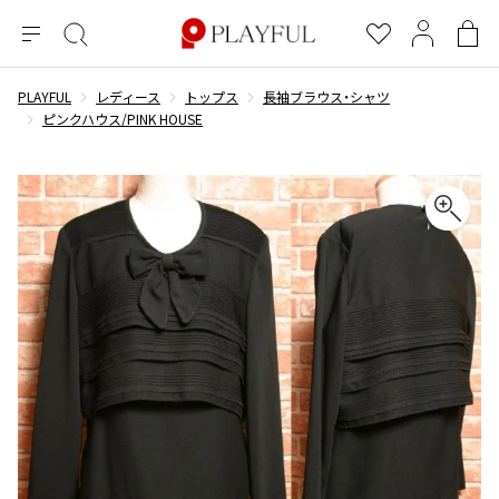
メ
絞
お
マ
シ
ニ
り
気
イ
ョ
ュ
込
に
ペ
ッ
PLAYFUL
レディース
トップス
長袖ブラウス・シャツ
×
ブランドA-Z
INDEX
more brands
トップス
トップス
すべての新着アイテムを表示
すべてのSALEアイテムを表示
ー
み
入
ー
ピ
ピンクハウス/PINK HOUSE
検
り
ジ
ン
COMME des GARÇONS
索
グ
長袖ブラウス・シャツ
長袖シャツ
ブランド
レディース
バ
半袖ブラウス・シャツ
半袖シャツ
BLACK COMME des GARCONS
ッ
ブラックコムデギャルソン
グ
コムデギャルソン
トップス
カーディガン
ニット
COMME des GARCONS
ジュンヤワタナベ
ボトムス
ニット
カーディガン
コムデギャルソン
ヨウジヤマモト
アウター
COMME des GARCONS COMME des GARCONS
パーカー・スウェット
パーカー・スウェット
コムデギャルソン コムデギャルソン
ワイズ
アクセサリー
ワンピース
ベスト
COMME des GARCONS HOMME
ワイスリー
ベスト・ボレロ
カットソー
コムデギャルソンオム
COMME des GARCONS HOMME DEUX
リミフゥ
Tシャツ・カットソー
Tシャツ・ポロシャツ
メンズ
コムデギャルソン オムドゥ
イッセイミヤケ
ノースリーブ
ノースリーブ
COMME des GARCONS HOMME PLUS