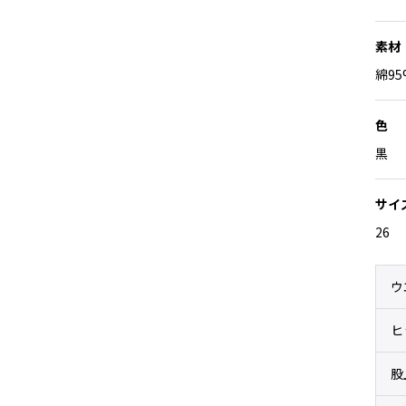
素材
綿9
色
黒
サイ
26
ウ
ヒ
股