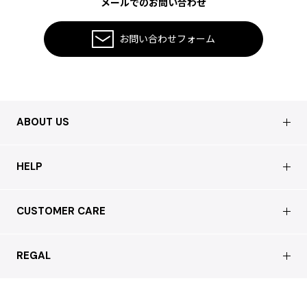
メールでのお問い合わせ
お問い合わせフォーム
ABOUT US
会社概要
HELP
店舗情報
はじめての方へ
CUSTOMER CARE
買取について
よくあるご質問
ショッピングガイド
サステナブルへの取り組み
REGAL
お問い合わせ
会員特典サービス
特定商取引法に基づく表記
配送について