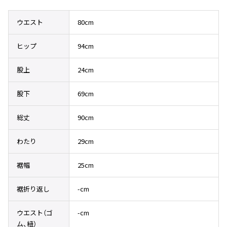
その他アクセサリー
メガネ・サングラス
Y's
ウエスト
80cm
メガネ・サングラス
Y's
ヒップ
94cm
ワイズ
Y's for men
股上
24cm
ワイズフォーメン
2026.07.16
Denim
股下
69cm
Y-3
すべてを表示
総丈
90cm
Y-3
わたり
29cm
ワイスリー
裾幅
25cm
LIMI feu
裾折り返し
-cm
LIMI feu
リミフゥ
ウエスト（ゴ
-cm
ム、紐）