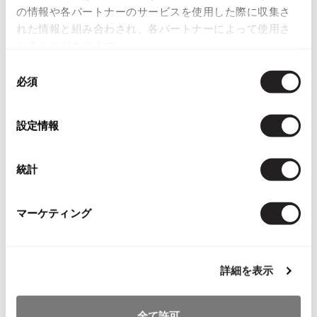
目立ったシミ、汚れ、ほつれ等なくいい状態です。
の情報や各パートナーのサービスを使用した際に収集さ
ISSEY MIYAKE MEN / IM MEN
れた情報と組み合わされ、各パートナーによって使用さ
イッセイミヤケメン / アイムメン
れることがあります。
商品コード
同
P-8050913
PLEATS PLEAS
必須
意
の
カテゴリ
PLEATS PLEASE
選
プリーツプリーズ
設定情報
レディース
ボトムス
パンツ
択
Jean Paul GAULTIER
統計
この商品について問い合わせる
店頭試着については
店舗案内
をご確認ください。
Jean-Paul GAULTIER
マーケティング
ジャンポールゴルチエ
English Page(Global shipping)
Jean-Paul GAULTIER CLASSIQUE
ジャンポールゴルチエクラシック
詳細を表示
Jean-Paul GAULTIER FEMME
ジャンポールゴルチエファム
Jean-Paul GAULTIER HOMME
全て許可