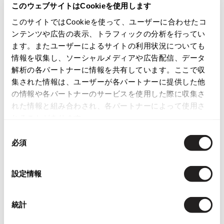
このウェブサイトはCookieを使用します
ISSEY MIYAKE
このサイトではCookieを使って、ユーザーに合わせたコ
カテゴリ
ンテンツや広告の表示、トラフィックの分析を行ってい
レディース
トップス
半袖ブラウス・シャツ
BAO BAO ISSEY MIYAKE
ます。またユーザーによるサイトの利用状況についても
バオバオ イッセイミヤケ
情報を収集し、ソーシャルメディアや広告配信、データ
HOMME PLISSE ISSEY MIYAKE
この商品について問い合わせる
解析の各パートナーに情報を共有しています。ここで収
オムプリッセイッセイミヤケ
集された情報は、ユーザーが各パートナーに提供した他
店頭試着については
店舗案内
をご確認ください。
ISSEY MIYAKE
の情報や各パートナーのサービスを使用した際に収集さ
イッセイミヤケ
れた情報と組み合わされ、各パートナーによって使用さ
English Page(Global shipping)
ISSEY MIYAKE 132 5.
れることがあります。
イッセイミヤケ 132 5.
同
ISSEY MIYAKE A-POC
必須
意
イッセイミヤケエイポック
の
ISSEY MIYAKE FETE
選
イッセイミヤケフェット
設定情報
択
You May Also Like
ISSEY MIYAKE HaaT
イッセイミヤケハート
1
統計
件
ISSEY MIYAKE me
トップス
半袖ブラウス・シャツ
ズッカ/zucca
イッセイミヤケミー