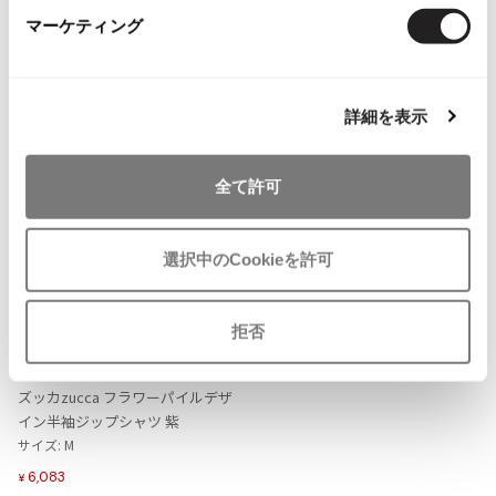
ISSEY MIYAKE MEN / IM MEN
マーケティング
more ITEMS
イッセイミヤケメン / アイムメン
PLEATS PLEAS
詳細を表示
PLEATS PLEASE
全て許可
プリーツプリーズ
選択中のCookieを許可
Jean Paul GAULTIER
お
Jean-Paul GAULTIER
拒否
気
ジャンポールゴルチエ
LADIES
SALE
30%OFF
に
zucca
Jean-Paul GAULTIER CLASSIQUE
入
ズッカzucca フラワーパイルデザ
ジャンポールゴルチエクラシック
り
イン半袖ジップシャツ 紫
Jean-Paul GAULTIER FEMME
に
サイズ: M
ジャンポールゴルチエファム
追
6,083
¥
Jean-Paul GAULTIER HOMME
加