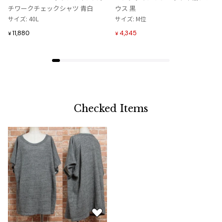
に
に
チワークチェックシャツ 青白
ウス 黒
追
追
サイズ: 40L
サイズ: M位
加
加
11,880
4,345
¥
¥
Checked Items
お