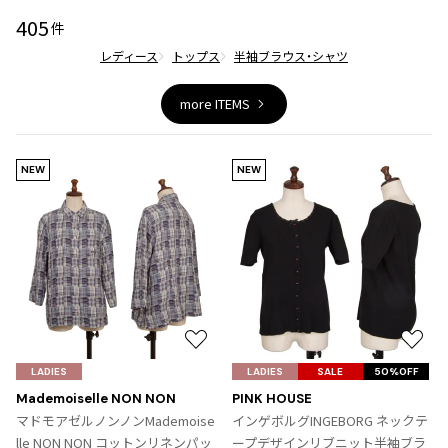
ジャンポールゴルチエオム
405
件
レディース
トップス
半袖ブラウス・シャツ
Vivienne Westwood
more ITEMS
Vivienne Westwood
ヴィヴィアンウエストウッド
NEW
NEW
Maison Margiela
Maison Margiela
メゾンマルジェラ
お
お
気
気
LADIES
LADIES
SALE
50%OFF
に
に
Mademoiselle NON NON
PINK HOUSE
入
入
マドモアゼルノンノンMademoise
インゲボルグINGEBORG ネックテ
り
り
lle NON NON コットンリネンパッ
ープデザインリブニット半袖ブラ