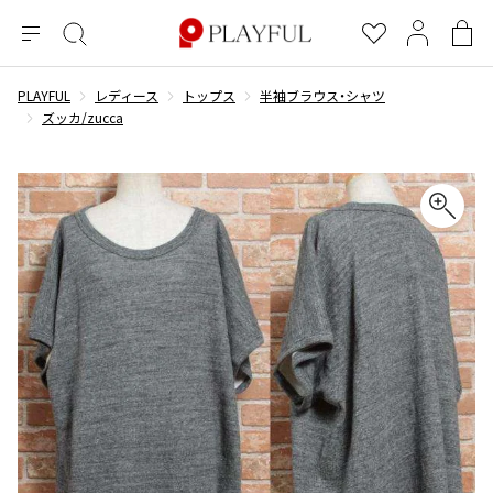
メ
絞
お
マ
シ
ニ
り
気
イ
ョ
ュ
込
に
ペ
ッ
PLAYFUL
レディース
トップス
半袖ブラウス・シャツ
×
ブランドA-Z
INDEX
more brands
トップス
トップス
すべての新着アイテムを表示
すべてのSALEアイテムを表示
ー
み
入
ー
ピ
ズッカ/zucca
検
り
ジ
ン
COMME des GARÇONS
索
グ
長袖ブラウス・シャツ
長袖シャツ
ブランド
レディース
バ
半袖ブラウス・シャツ
半袖シャツ
BLACK COMME des GARCONS
ッ
ブラックコムデギャルソン
グ
コムデギャルソン
トップス
カーディガン
ニット
COMME des GARCONS
ジュンヤワタナベ
ボトムス
ニット
カーディガン
コムデギャルソン
ヨウジヤマモト
アウター
COMME des GARCONS COMME des GARCONS
パーカー・スウェット
パーカー・スウェット
コムデギャルソン コムデギャルソン
ワイズ
アクセサリー
ワンピース
ベスト
COMME des GARCONS HOMME
ワイスリー
ベスト・ボレロ
カットソー
コムデギャルソンオム
COMME des GARCONS HOMME DEUX
リミフゥ
Tシャツ・カットソー
Tシャツ・ポロシャツ
メンズ
コムデギャルソン オムドゥ
イッセイミヤケ
ノースリーブ
ノースリーブ
COMME des GARCONS HOMME PLUS