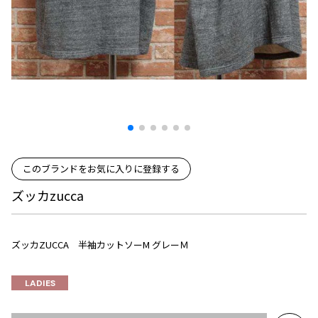
プリーツプリーズ
トップス
コムデギャルソンオムプリュス
COMME des GARCONS SHIRT
ジャンポールゴルチエ
ボトムス
ボトムス
ボトムス
コムデギャルソンシャツ
2026.07.29
ヴィヴィアンウエストウッド
アウター
robe de chambre COMME des GARCONS
Sunglass
ローブドシャンブル コムデギャルソン
スカート
ウールパンツ
メゾン マルジェラ
アクセサリー
tricot COMME des GARCONS
パンツ
コットンパンツ
トリコ コムデギャルソン
デニム
デニム
レディース
ハーフパンツ・キュロット
サルエルパンツ
JUNYA WATANABE
このブランドをお気に入りに登録する
サルエルパンツ
ハーフパンツ
トップス
GANRYU
ズッカzucca
その他のボトムス
その他のボトムス
ボトムス
ガンリュウ
アウター
JUNYA WATANABE
ジュンヤワタナベ
ズッカZUCCA 半袖カットソーM グレーＭ
アクセサリー
アウター
アウター
JUNYA WATANABE MAN
ジュンヤワタナベマン
LADIES
ジャケット
スーツ
メンズ
コート
ジャケット