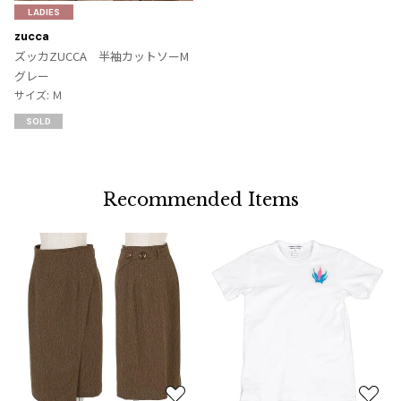
気
LADIES
に
zucca
入
ズッカZUCCA 半袖カットソーM
り
グレー
に
サイズ: Ｍ
追
SOLD
加
Recommended Items