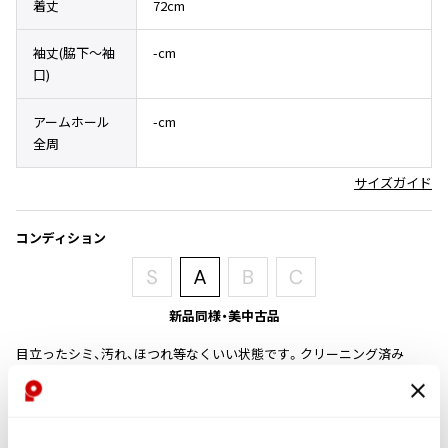
着丈
72cm
その他アクセサリー
メガネ・サングラス
Y's
メガネ・サングラス
袖丈(脇下〜袖
-cm
口)
Y's
ワイズ
アームホール
-cm
Y's for men
全周
ワイズフォーメン
2026.07.16
Denim
サイズガイド
Y-3
すべてを表示
コンディション
Y-3
ワイスリー
新品同様・美中古品
LIMI feu
目立ったシミ、汚れ、ほつれ等なくいい状態です。クリーニング済み
LIMI feu
商品コード
リミフゥ
K-2645