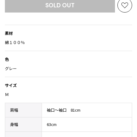
Yohji Yamamoto
SOLD OUT
お
ブルゾン
ブルゾン
トップス
気
B Yohji Yamamoto
スーツ
コート
に
ボトムス
ビーヨウジヤマモト
入
Ground Y
アウター
素材
り
2026.07.23
グラウンドワイ
アクセサリー
アクセサリー
に
Dye
綿１００％
アクセサリー
REGULATION Yohji Yamamoto
追
レギュレーション ヨウジヤマモト
加
バッグ
バッグ
色
S'YTE
サイト
グレー
帽子
帽子
Yohji Yamamoto
ストール・マフラー
ストール・マフラー
ヨウジヤマモト
サイズ
ベルト・サスペンダー
ネクタイ
Yohji Yamamoto FEMME
Ｍ
ヨウジヤマモト ファム
パンプス
ベルト・サスペンダー
Yohji Yamamoto NOIR
肩幅
袖口～袖口 81cm
ミュール・サンダル
ブーツ・シューズ
ヨウジヤマモト ノアール
Yohji Yamamoto POUR HOMME
ブーツ・シューズ
スニーカー・サンダル
身幅
63cm
ヨウジヤマモト プールオム
スニーカー
その他のアクセサリー