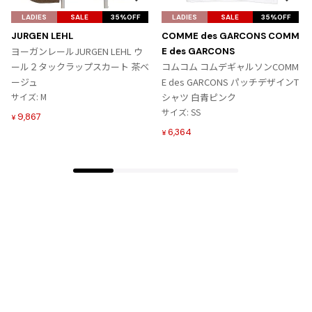
お
お
気
気
LADIES
SALE
35%OFF
LADIES
SALE
35%OFF
に
に
JURGEN LEHL
COMME des GARCONS COMM
入
入
ヨーガンレールJURGEN LEHL ウ
E des GARCONS
り
り
ール２タックラップスカート 茶ベ
コムコム コムデギャルソンCOMM
に
に
ージュ
E des GARCONS パッチデザインT
追
追
サイズ: M
シャツ 白青ピンク
加
加
サイズ: SS
9,867
¥
6,364
¥
Tags
#〜80年代
#秋冬
#90年代
#コレクション
#春夏
#2000年代
#2010年代
#変形