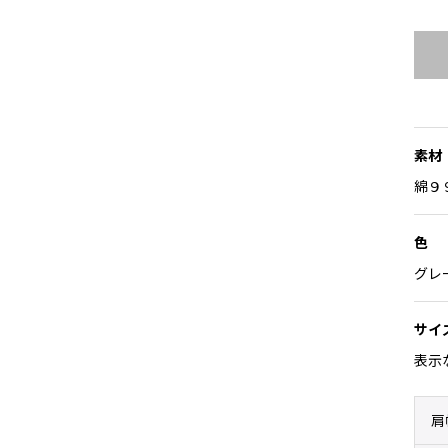
素材
綿９
色
グレ
サイ
表示
肩