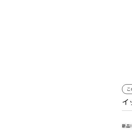
こ
イッ
新品!