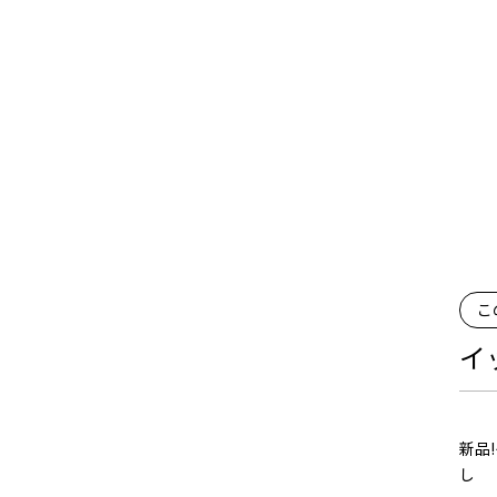
こ
イッ
新品!
し