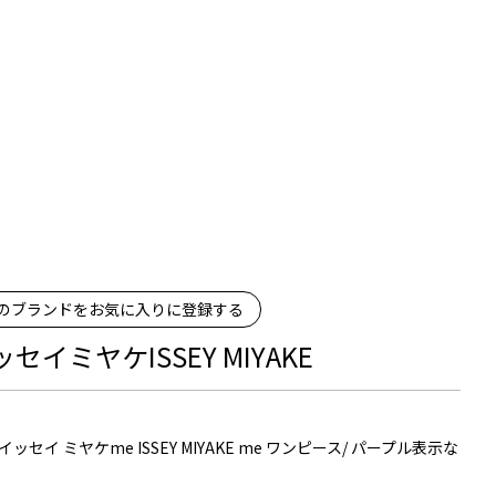
のブランドをお気に入りに登録する
セイミヤケISSEY MIYAKE
イッセイ ミヤケme ISSEY MIYAKE me ワンピース/ パープル表示な