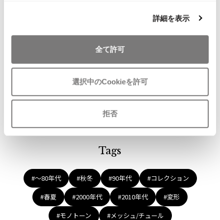
気
PINK HOUSE
ISSEY MIYAKE MEN / IM MEN
に
カールヘルムKarl Helmut チェッ
詳細を表示
イッセイミヤケメン / アイムメン
入
ク半袖シャツ グリーン
り
サイズ: M
に
全て許可
PLEATS PLEAS
SOLD
追
加
PLEATS PLEASE
選択中のCookieを許可
プリーツプリーズ
Recommended Items
拒否
Jean Paul GAULTIER
Jean-Paul GAULTIER
Tags
ジャンポールゴルチエ
Jean-Paul GAULTIER CLASSIQUE
ジャンポールゴルチエクラシック
#〜80年代
#秋冬
#90年代
#コレクション
Jean-Paul GAULTIER FEMME
#春夏
#2000年代
#2010年代
#変形
ジャンポールゴルチエファム
Jean-Paul GAULTIER HOMME
#モノトーン
#メッシュ/チュール