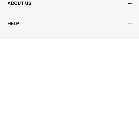
ABOUT US
会社概要
HELP
店舗情報
はじめての方へ
CUSTOMER CARE
買取について
よくあるご質問
ショッピングガイド
サステナブルへの取り組み
REGAL
お問い合わせ
会員特典サービス
特定商取引法に基づく表記
配送について
会員登録
プライバシーポリシー
返品について
お客様の声
本店 / Office
Cookieポリシー
お問い合わせ
利用規約
FAX注文