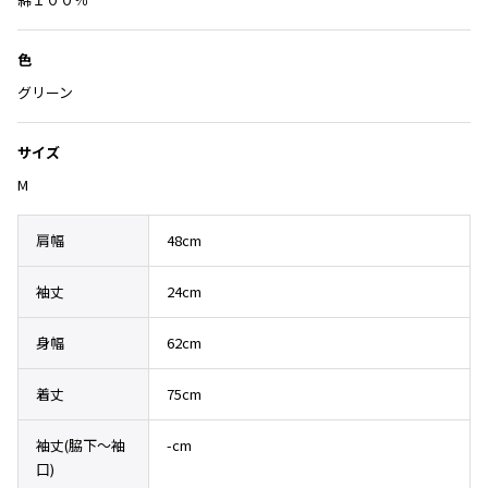
Yohji Yamamoto
追
ブルゾン
ブルゾン
トップス
加
B Yohji Yamamoto
色
スーツ
コート
ボトムス
ビーヨウジヤマモト
グリーン
Ground Y
アウター
2026.07.29
グラウンドワイ
アクセサリー
アクセサリー
Sunglass
サイズ
アクセサリー
REGULATION Yohji Yamamoto
M
レギュレーション ヨウジヤマモト
バッグ
バッグ
S'YTE
サイト
肩幅
48cm
帽子
帽子
Yohji Yamamoto
ストール・マフラー
ストール・マフラー
袖丈
24cm
ヨウジヤマモト
ベルト・サスペンダー
ネクタイ
Yohji Yamamoto FEMME
身幅
62cm
ヨウジヤマモト ファム
パンプス
ベルト・サスペンダー
Yohji Yamamoto NOIR
ミュール・サンダル
ブーツ・シューズ
着丈
75cm
ヨウジヤマモト ノアール
Yohji Yamamoto POUR HOMME
ブーツ・シューズ
スニーカー・サンダル
袖丈(脇下〜袖
-cm
ヨウジヤマモト プールオム
スニーカー
その他のアクセサリー
口)