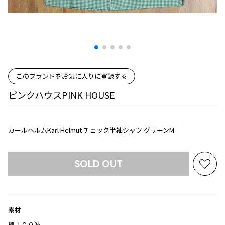
プリーツプリーズ
トップス
コムデギャルソンオムプリュス
COMME des GARCONS SHIRT
ジャンポールゴルチエ
ボトムス
ボトムス
ボトムス
コムデギャルソンシャツ
2026.08.08
ヴィヴィアンウエストウッド
アウター
robe de chambre COMME des GARCONS
Mesh
ローブドシャンブル コムデギャルソン
スカート
ウールパンツ
メゾン マルジェラ
アクセサリー
tricot COMME des GARCONS
パンツ
コットンパンツ
このブランドをお気に入りに登録する
トリコ コムデギャルソン
デニム
デニム
ピンクハウスPINK HOUSE
レディース
ハーフパンツ・キュロット
サルエルパンツ
JUNYA WATANABE
サルエルパンツ
ハーフパンツ
トップス
カールヘルムKarl Helmut チェック半袖シャツ グリーンM
GANRYU
その他のボトムス
その他のボトムス
ボトムス
ガンリュウ
アウター
JUNYA WATANABE
SOLD OUT
お
ジュンヤワタナベ
アクセサリー
アウター
アウター
気
JUNYA WATANABE MAN
に
ジュンヤワタナベマン
入
ジャケット
スーツ
素材
り
メンズ
コート
ジャケット
に
綿１００％