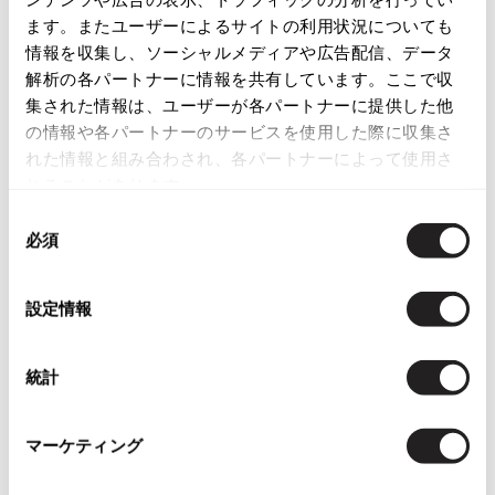
この商品について問い合わせる
ます。またユーザーによるサイトの利用状況についても
ISSEY MIYAKE
店頭試着については
店舗案内
をご確認ください。
情報を収集し、ソーシャルメディアや広告配信、データ
解析の各パートナーに情報を共有しています。ここで収
BAO BAO ISSEY MIYAKE
English Page(Global shipping)
集された情報は、ユーザーが各パートナーに提供した他
バオバオ イッセイミヤケ
の情報や各パートナーのサービスを使用した際に収集さ
HOMME PLISSE ISSEY MIYAKE
れた情報と組み合わされ、各パートナーによって使用さ
オムプリッセイッセイミヤケ
れることがあります。
ISSEY MIYAKE
同
イッセイミヤケ
必須
意
ISSEY MIYAKE 132 5.
Checked Items
の
イッセイミヤケ 132 5.
選
ISSEY MIYAKE A-POC
設定情報
択
イッセイミヤケエイポック
ISSEY MIYAKE FETE
統計
イッセイミヤケフェット
ISSEY MIYAKE HaaT
イッセイミヤケハート
マーケティング
ISSEY MIYAKE me
お
イッセイミヤケミー