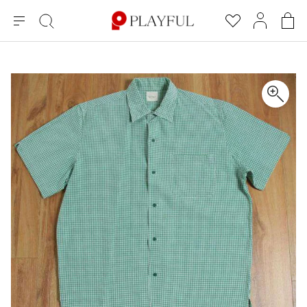
メ
絞
お
マ
シ
ニ
り
気
イ
ョ
ュ
込
に
ペ
ッ
×
ブランドA-Z
INDEX
more brands
トップス
トップス
すべての新着アイテムを表示
すべてのSALEアイテムを表示
ー
み
入
ー
ピ
検
り
ジ
ン
COMME des GARÇONS
索
グ
長袖ブラウス・シャツ
長袖シャツ
ブランド
レディース
バ
半袖ブラウス・シャツ
半袖シャツ
BLACK COMME des GARCONS
ッ
ブラックコムデギャルソン
グ
コムデギャルソン
トップス
カーディガン
ニット
COMME des GARCONS
ジュンヤワタナベ
ボトムス
ニット
カーディガン
コムデギャルソン
ヨウジヤマモト
アウター
COMME des GARCONS COMME des GARCONS
パーカー・スウェット
パーカー・スウェット
コムデギャルソン コムデギャルソン
ワイズ
アクセサリー
ワンピース
ベスト
COMME des GARCONS HOMME
ワイスリー
ベスト・ボレロ
カットソー
コムデギャルソンオム
COMME des GARCONS HOMME DEUX
リミフゥ
Tシャツ・カットソー
Tシャツ・ポロシャツ
メンズ
コムデギャルソン オムドゥ
イッセイミヤケ
ノースリーブ
ノースリーブ
COMME des GARCONS HOMME PLUS