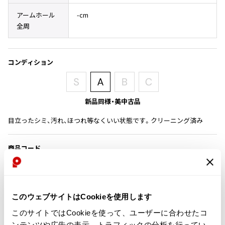
その他アクセサリー
メガネ・サングラス
Y's
アームホール
-cm
メガネ・サングラス
全周
Y's
ワイズ
コンディション
Y's for men
ワイズフォーメン
2026.07.23
Dye
新品同様・美中古品
Y-3
すべてを表示
目立ったシミ、汚れ、ほつれ等なくいい状態です。クリーニング済み
Y-3
ワイスリー
商品コード
K-2617
LIMI feu
カテゴリ
このウェブサイトはCookieを使用します
LIMI feu
リミフゥ
このサイトではCookieを使って、ユーザーに合わせたコ
ンテンツや広告の表示、トラフィックの分析を行ってい