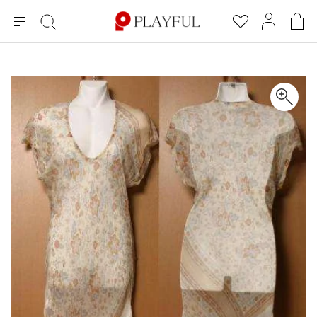
メ
絞
お
マ
シ
ニ
り
気
イ
ョ
ュ
込
に
ペ
ッ
×
ブランドA-Z
INDEX
more brands
トップス
トップス
すべての新着アイテムを表示
すべてのSALEアイテムを表示
ー
み
入
ー
ピ
検
り
ジ
ン
COMME des GARÇONS
索
グ
長袖ブラウス・シャツ
長袖シャツ
ブランド
レディース
バ
半袖ブラウス・シャツ
半袖シャツ
BLACK COMME des GARCONS
ッ
ブラックコムデギャルソン
グ
コムデギャルソン
トップス
カーディガン
ニット
COMME des GARCONS
ジュンヤワタナベ
ボトムス
ニット
カーディガン
コムデギャルソン
ヨウジヤマモト
アウター
COMME des GARCONS COMME des GARCONS
パーカー・スウェット
パーカー・スウェット
コムデギャルソン コムデギャルソン
ワイズ
アクセサリー
ワンピース
ベスト
COMME des GARCONS HOMME
ワイスリー
ベスト・ボレロ
カットソー
コムデギャルソンオム
COMME des GARCONS HOMME DEUX
リミフゥ
Tシャツ・カットソー
Tシャツ・ポロシャツ
メンズ
コムデギャルソン オムドゥ
イッセイミヤケ
ノースリーブ
ノースリーブ
COMME des GARCONS HOMME PLUS