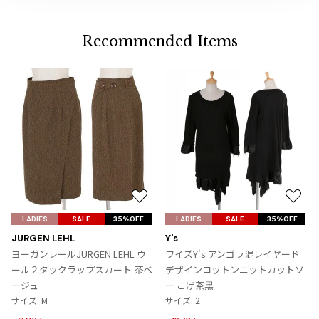
加
ジャンポールゴルチエオム
Recommended Items
Vivienne Westwood
Vivienne Westwood
ヴィヴィアンウエストウッド
Maison Margiela
Maison Margiela
メゾンマルジェラ
お
お
気
気
LADIES
SALE
35%OFF
LADIES
SALE
35%OFF
に
に
JURGEN LEHL
Y's
入
入
ヨーガンレールJURGEN LEHL ウ
ワイズY's アンゴラ混レイヤード
り
り
ール２タックラップスカート 茶ベ
デザインコットンニットカットソ
に
に
ージュ
ー こげ茶黒
追
追
サイズ: M
サイズ: 2
加
加