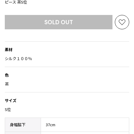
Yohji Yamamoto
ピース 茶S位
ブルゾン
ブルゾン
トップス
B Yohji Yamamoto
スーツ
コート
ボトムス
SOLD OUT
ビーヨウジヤマモト
お
Ground Y
アウター
気
2026.07.23
グラウンドワイ
に
アクセサリー
アクセサリー
Dye
アクセサリー
REGULATION Yohji Yamamoto
入
素材
レギュレーション ヨウジヤマモト
り
バッグ
バッグ
に
シルク１００％
S'YTE
追
サイト
帽子
帽子
加
Yohji Yamamoto
色
ストール・マフラー
ストール・マフラー
ヨウジヤマモト
茶
ベルト・サスペンダー
ネクタイ
Yohji Yamamoto FEMME
ヨウジヤマモト ファム
パンプス
ベルト・サスペンダー
サイズ
Yohji Yamamoto NOIR
ミュール・サンダル
ブーツ・シューズ
S位
ヨウジヤマモト ノアール
Yohji Yamamoto POUR HOMME
ブーツ・シューズ
スニーカー・サンダル
ヨウジヤマモト プールオム
身幅脇下
37cm
スニーカー
その他のアクセサリー