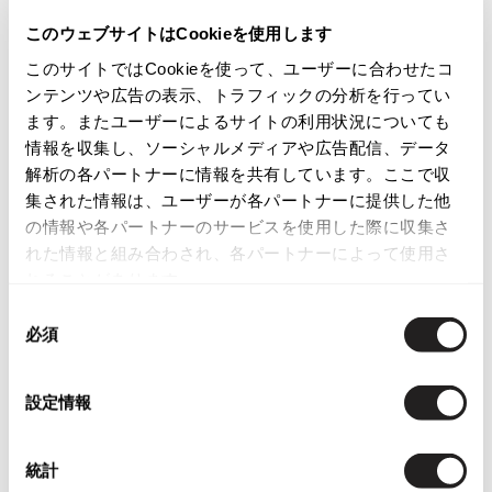
商品コード
ISSEY MIYAKE
このウェブサイトはCookieを使用します
P-KK51
このサイトではCookieを使って、ユーザーに合わせたコ
BAO BAO ISSEY MIYAKE
ンテンツや広告の表示、トラフィックの分析を行ってい
バオバオ イッセイミヤケ
カテゴリ
ます。またユーザーによるサイトの利用状況についても
HOMME PLISSE ISSEY MIYAKE
情報を収集し、ソーシャルメディアや広告配信、データ
オムプリッセイッセイミヤケ
解析の各パートナーに情報を共有しています。ここで収
ISSEY MIYAKE
この商品について問い合わせる
集された情報は、ユーザーが各パートナーに提供した他
イッセイミヤケ
の情報や各パートナーのサービスを使用した際に収集さ
店頭試着については
店舗案内
をご確認ください。
ISSEY MIYAKE 132 5.
れた情報と組み合わされ、各パートナーによって使用さ
イッセイミヤケ 132 5.
れることがあります。
English Page(Global shipping)
ISSEY MIYAKE A-POC
同
イッセイミヤケエイポック
必須
意
ISSEY MIYAKE FETE
の
イッセイミヤケフェット
選
設定情報
ISSEY MIYAKE HaaT
択
イッセイミヤケハート
Checked Items
ISSEY MIYAKE me
統計
イッセイミヤケミー