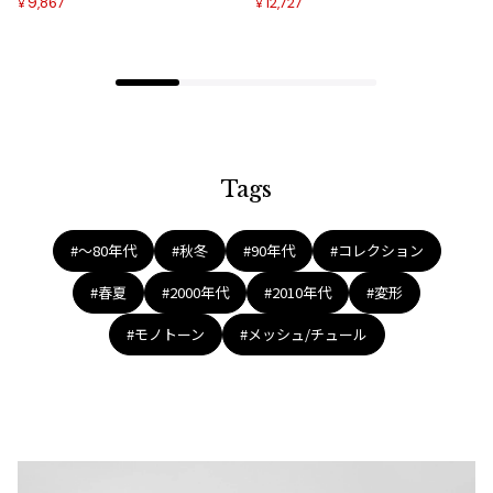
9,867
12,727
¥
¥
Tags
#〜80年代
#秋冬
#90年代
#コレクション
#春夏
#2000年代
#2010年代
#変形
#モノトーン
#メッシュ/チュール