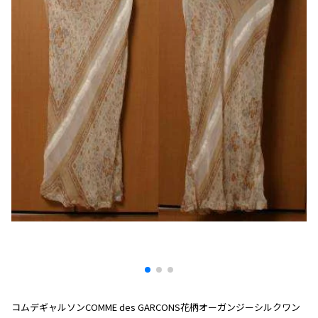
プリーツプリーズ
トップス
コムデギャルソンオムプリュス
COMME des GARCONS SHIRT
ジャンポールゴルチエ
ボトムス
ボトムス
ボトムス
コムデギャルソンシャツ
2026.07.29
ヴィヴィアンウエストウッド
アウター
robe de chambre COMME des GARCONS
Sunglass
ローブドシャンブル コムデギャルソン
スカート
ウールパンツ
メゾン マルジェラ
アクセサリー
tricot COMME des GARCONS
パンツ
コットンパンツ
トリコ コムデギャルソン
デニム
デニム
レディース
ハーフパンツ・キュロット
サルエルパンツ
JUNYA WATANABE
サルエルパンツ
ハーフパンツ
トップス
GANRYU
その他のボトムス
その他のボトムス
ボトムス
ガンリュウ
アウター
JUNYA WATANABE
ジュンヤワタナベ
アクセサリー
アウター
アウター
JUNYA WATANABE MAN
ジュンヤワタナベマン
ジャケット
スーツ
メンズ
コムデギャルソンCOMME des GARCONS花柄オーガンジーシルクワン
コート
ジャケット