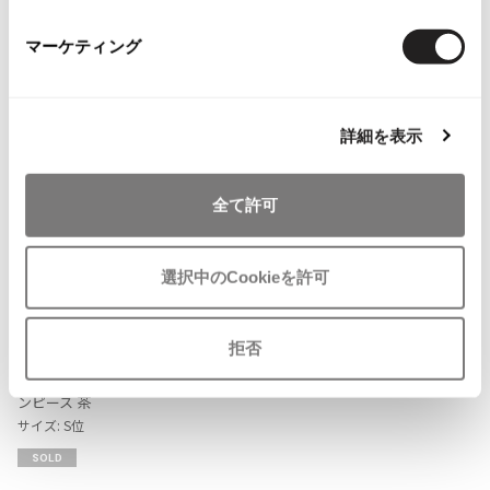
ISSEY MIYAKE MEN / IM MEN
マーケティング
イッセイミヤケメン / アイムメン
PLEATS PLEAS
詳細を表示
PLEATS PLEASE
プリーツプリーズ
全て許可
Jean Paul GAULTIER
選択中のCookieを許可
Jean-Paul GAULTIER
お
ジャンポールゴルチエ
拒否
気
コムデギャルソンCOMME des GA
Jean-Paul GAULTIER CLASSIQUE
に
RCONS花柄オーガンジーシルクワ
ジャンポールゴルチエクラシック
入
ンピース 茶
Jean-Paul GAULTIER FEMME
り
サイズ: S位
ジャンポールゴルチエファム
に
SOLD
追
Jean-Paul GAULTIER HOMME