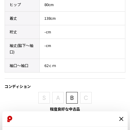
その他アクセサリー
メガネ・サングラス
ヒップ
80cm
Y's
メガネ・サングラス
着丈
138cm
Y's
ワイズ
裄丈
-cm
Y's for men
ワイズフォーメン
袖丈(脇下〜袖
-cm
2026.07.16
口)
Denim
Y-3
袖口～袖口
62ｃｍ
すべてを表示
Y-3
ワイスリー
コンディション
LIMI feu
程度良好な中古品
LIMI feu
目立ったシミ、汚れ、ほつれ等なくいい状態です。クリーニング済み
リミフゥ