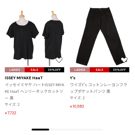
お
お
気
気
LADIES
SALE
35%OFF
LADIES
SALE
35%OFF
に
に
ISSEY MIYAKE HaaT
Y's
入
入
イッセイミヤケ ハートISSEY MIYA
ワイズY's コットンレーヨンフラ
り
り
KE HaaT ヘンリーネックカットソ
ップポケットパンツ 黒
に
に
ー 黒
サイズ: 2
追
追
サイズ: 2
10,582
¥
加
加
7,722
¥