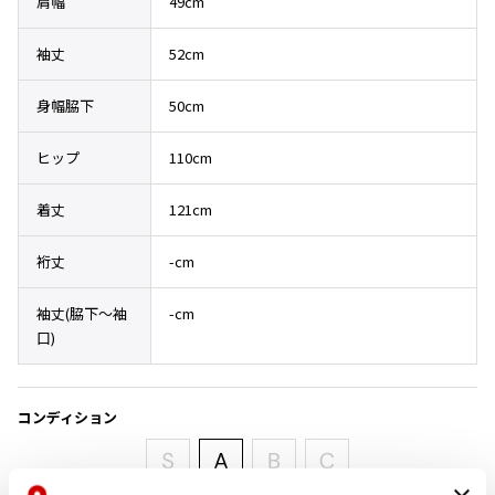
肩幅
49cm
その他アクセサリー
メガネ・サングラス
Y's
袖丈
52cm
メガネ・サングラス
Y's
身幅脇下
50cm
ワイズ
Y's for men
ヒップ
110cm
ワイズフォーメン
2026.07.16
Denim
着丈
121cm
Y-3
すべてを表示
裄丈
-cm
Y-3
ワイスリー
袖丈(脇下〜袖
-cm
口)
LIMI feu
コンディション
LIMI feu
リミフゥ