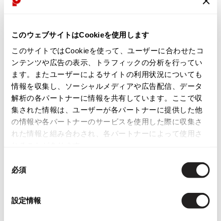
新品同様・美中古品
ISSEY MIYAKE
目立ったシミ、汚れ、ほつれ等なくいい状態です。クリーニング済み
このウェブサイトはCookieを使用します
BAO BAO ISSEY MIYAKE
商品コード
バオバオ イッセイミヤケ
このサイトではCookieを使って、ユーザーに合わせたコ
ンテンツや広告の表示、トラフィックの分析を行ってい
HOMME PLISSE ISSEY MIYAKE
K-2591
オムプリッセイッセイミヤケ
ます。またユーザーによるサイトの利用状況についても
情報を収集し、ソーシャルメディアや広告配信、データ
ISSEY MIYAKE
カテゴリ
イッセイミヤケ
解析の各パートナーに情報を共有しています。ここで収
集された情報は、ユーザーが各パートナーに提供した他
ISSEY MIYAKE 132 5.
の情報や各パートナーのサービスを使用した際に収集さ
イッセイミヤケ 132 5.
この商品について問い合わせる
れた情報と組み合わされ、各パートナーによって使用さ
ISSEY MIYAKE A-POC
店頭試着については
店舗案内
をご確認ください。
れることがあります。
イッセイミヤケエイポック
ISSEY MIYAKE FETE
同
English Page(Global shipping)
必須
イッセイミヤケフェット
意
ISSEY MIYAKE HaaT
の
イッセイミヤケハート
選
設定情報
択
ISSEY MIYAKE me
イッセイミヤケミー