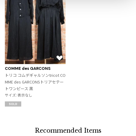
ジャンポールゴルチエオム
Vivienne Westwood
Vivienne Westwood
ヴィヴィアンウエストウッド
お
Maison Margiela
気
COMME des GARCONS
に
トリコ コムデギャルソンtricot CO
Maison Margiela
入
MME des GARCONSトリアセテー
メゾンマルジェラ
り
トワンピース 黒
に
サイズ: 表示なし
追
SOLD
加
Recommended Items