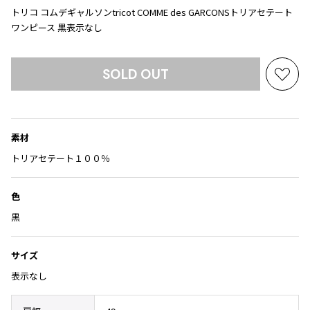
Yohji Yamamoto
トリコ コムデギャルソンtricot COMME des GARCONSトリアセテート
ブルゾン
ブルゾン
トップス
ワンピース 黒表示なし
B Yohji Yamamoto
スーツ
コート
ボトムス
ビーヨウジヤマモト
Ground Y
SOLD OUT
アウター
お
2026.07.23
グラウンドワイ
アクセサリー
アクセサリー
Dye
気
アクセサリー
REGULATION Yohji Yamamoto
に
レギュレーション ヨウジヤマモト
入
バッグ
バッグ
S'YTE
素材
り
サイト
帽子
帽子
に
トリアセテート１００％
Yohji Yamamoto
追
ストール・マフラー
ストール・マフラー
ヨウジヤマモト
加
色
ベルト・サスペンダー
ネクタイ
Yohji Yamamoto FEMME
黒
ヨウジヤマモト ファム
パンプス
ベルト・サスペンダー
Yohji Yamamoto NOIR
ミュール・サンダル
ブーツ・シューズ
ヨウジヤマモト ノアール
サイズ
Yohji Yamamoto POUR HOMME
ブーツ・シューズ
スニーカー・サンダル
表示なし
ヨウジヤマモト プールオム
スニーカー
その他のアクセサリー