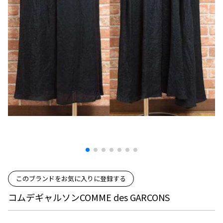
プリーツプリーズ
トップス
コムデギャルソンオムプリュス
COMME des GARCONS SHIRT
ジャンポールゴルチエ
ボトムス
ボトムス
ボトムス
コムデギャルソンシャツ
2026.07.29
ヴィヴィアンウエストウッド
アウター
robe de chambre COMME des GARCONS
Sunglass
ローブドシャンブル コムデギャルソン
スカート
ウールパンツ
メゾン マルジェラ
アクセサリー
tricot COMME des GARCONS
パンツ
コットンパンツ
トリコ コムデギャルソン
デニム
デニム
レディース
ハーフパンツ・キュロット
サルエルパンツ
JUNYA WATANABE
サルエルパンツ
ハーフパンツ
トップス
GANRYU
その他のボトムス
その他のボトムス
ボトムス
ガンリュウ
アウター
JUNYA WATANABE
ジュンヤワタナベ
アクセサリー
アウター
アウター
このブランドをお気に入りに登録する
JUNYA WATANABE MAN
ジュンヤワタナベマン
コムデギャルソンCOMME des GARCONS
ジャケット
スーツ
メンズ
コート
ジャケット