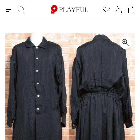
メ
絞
お
マ
シ
ニ
り
気
イ
ョ
ュ
込
に
ペ
ッ
×
ブランドA-Z
INDEX
more brands
トップス
トップス
すべての新着アイテムを表示
すべてのSALEアイテムを表示
ー
み
入
ー
ピ
検
り
ジ
ン
COMME des GARÇONS
索
グ
長袖ブラウス・シャツ
長袖シャツ
ブランド
レディース
バ
半袖ブラウス・シャツ
半袖シャツ
BLACK COMME des GARCONS
ッ
ブラックコムデギャルソン
グ
コムデギャルソン
トップス
カーディガン
ニット
COMME des GARCONS
ジュンヤワタナベ
ボトムス
ニット
カーディガン
コムデギャルソン
ヨウジヤマモト
アウター
COMME des GARCONS COMME des GARCONS
パーカー・スウェット
パーカー・スウェット
コムデギャルソン コムデギャルソン
ワイズ
アクセサリー
ワンピース
ベスト
COMME des GARCONS HOMME
ワイスリー
ベスト・ボレロ
カットソー
コムデギャルソンオム
COMME des GARCONS HOMME DEUX
リミフゥ
Tシャツ・カットソー
Tシャツ・ポロシャツ
メンズ
コムデギャルソン オムドゥ
イッセイミヤケ
ノースリーブ
ノースリーブ
COMME des GARCONS HOMME PLUS