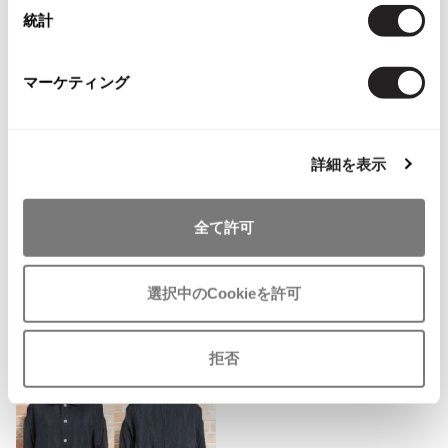
統計
ISSEY MIYAKE MEN / IM MEN
イッセイミヤケメン / アイムメン
関連ブランド
マーケティング
ジュンヤワタナベ
576
PLEATS PLEAS
コムデギャルソン コムデギャルソン
704
PLEATS PLEASE
詳細を表示
プリーツプリーズ
トリコ コムデギャルソン
992
全て許可
ローブドシャンブル コムデギャルソン
289
Jean Paul GAULTIER
Jean-Paul GAULTIER
選択中のCookieを許可
ジャンポールゴルチエ
Jean-Paul GAULTIER CLASSIQUE
Checked Items
拒否
ジャンポールゴルチエクラシック
Jean-Paul GAULTIER FEMME
ジャンポールゴルチエファム
Jean-Paul GAULTIER HOMME