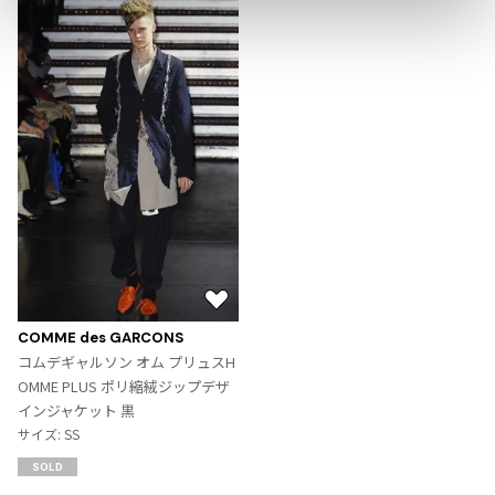
ジャンポールゴルチエオム
Vivienne Westwood
Vivienne Westwood
ヴィヴィアンウエストウッド
Maison Margiela
Maison Margiela
メゾンマルジェラ
お
気
COMME des GARCONS
に
コムデギャルソン オム プリュスH
入
OMME PLUS ポリ縮絨ジップデザ
り
インジャケット 黒
に
サイズ: SS
追
SOLD
加