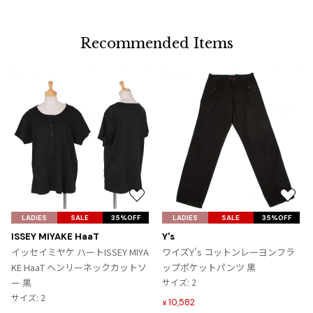
Recommended Items
お
お
気
気
LADIES
SALE
35%OFF
LADIES
SALE
35%OFF
に
に
ISSEY MIYAKE HaaT
Y's
入
入
イッセイミヤケ ハートISSEY MIYA
ワイズY's コットンレーヨンフラ
り
り
KE HaaT ヘンリーネックカットソ
ップポケットパンツ 黒
に
に
ー 黒
サイズ: 2
追
追
サイズ: 2
10,582
¥
加
加