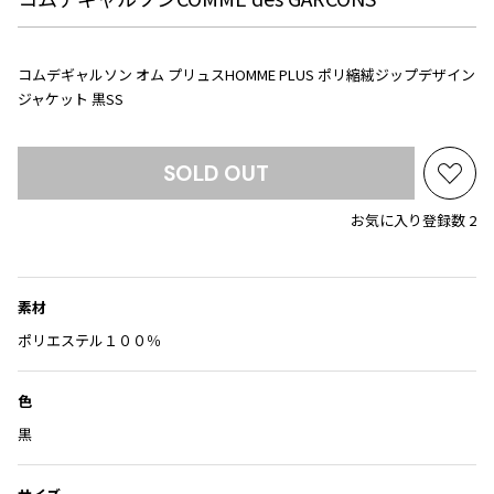
Yohji Yamamoto
ブルゾン
ブルゾン
トップス
B Yohji Yamamoto
スーツ
コート
コムデギャルソン オム プリュスHOMME PLUS ポリ縮絨ジップデザイン
ボトムス
ビーヨウジヤマモト
ジャケット 黒SS
Ground Y
アウター
2026.07.23
グラウンドワイ
アクセサリー
アクセサリー
Dye
アクセサリー
REGULATION Yohji Yamamoto
SOLD OUT
お
レギュレーション ヨウジヤマモト
気
バッグ
バッグ
S'YTE
お気に入り登録数 2
に
サイト
帽子
帽子
入
Yohji Yamamoto
り
ストール・マフラー
ストール・マフラー
ヨウジヤマモト
に
素材
ベルト・サスペンダー
ネクタイ
Yohji Yamamoto FEMME
追
ポリエステル１００％
ヨウジヤマモト ファム
加
パンプス
ベルト・サスペンダー
Yohji Yamamoto NOIR
ミュール・サンダル
ブーツ・シューズ
色
ヨウジヤマモト ノアール
黒
Yohji Yamamoto POUR HOMME
ブーツ・シューズ
スニーカー・サンダル
ヨウジヤマモト プールオム
スニーカー
その他のアクセサリー