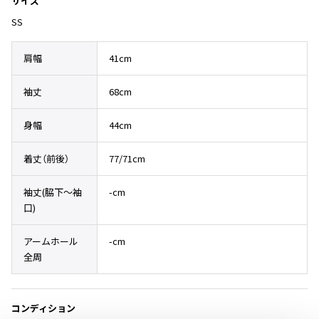
サイズ
その他アクセサリー
メガネ・サングラス
Y's
SS
メガネ・サングラス
Y's
肩幅
41cm
ワイズ
Y's for men
袖丈
68cm
ワイズフォーメン
2026.07.16
身幅
44cm
Denim
Y-3
着丈（前後）
77/71cm
すべてを表示
Y-3
袖丈(脇下〜袖
-cm
ワイスリー
口)
アームホール
-cm
LIMI feu
全周
LIMI feu
リミフゥ
コンディション