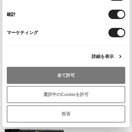
ISSEY MIYAKE MEN / IM MEN
イッセイミヤケメン / アイムメン
統計
PLEATS PLEAS
関連ブランド
マーケティング
ジュンヤワタナベ
576
PLEATS PLEASE
プリーツプリーズ
詳細を表示
コムデギャルソン コムデギャルソン
704
Jean Paul GAULTIER
トリコ コムデギャルソン
992
全て許可
ローブドシャンブル コムデギャルソン
Jean-Paul GAULTIER
289
ジャンポールゴルチエ
選択中のCookieを許可
Jean-Paul GAULTIER CLASSIQUE
ジャンポールゴルチエクラシック
Jean-Paul GAULTIER FEMME
拒否
Checked Items
ジャンポールゴルチエファム
Jean-Paul GAULTIER HOMME