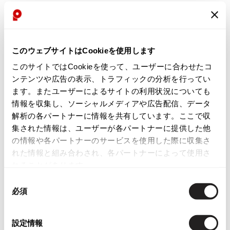
ISSEY MIYAKE
新品同様・美中古品
BAO BAO ISSEY MIYAKE
このウェブサイトはCookieを使用します
目立ったシミ、汚れ、ほつれ等なくいい状態です。
バオバオ イッセイミヤケ
HOMME PLISSE ISSEY MIYAKE
このサイトではCookieを使って、ユーザーに合わせたコ
オムプリッセイッセイミヤケ
ンテンツや広告の表示、トラフィックの分析を行ってい
商品コード
ISSEY MIYAKE
ます。またユーザーによるサイトの利用状況についても
K-2567
イッセイミヤケ
情報を収集し、ソーシャルメディアや広告配信、データ
ISSEY MIYAKE 132 5.
解析の各パートナーに情報を共有しています。ここで収
カテゴリ
イッセイミヤケ 132 5.
集された情報は、ユーザーが各パートナーに提供した他
の情報や各パートナーのサービスを使用した際に収集さ
ISSEY MIYAKE A-POC
イッセイミヤケエイポック
れた情報と組み合わされ、各パートナーによって使用さ
この商品について問い合わせる
れることがあります。
ISSEY MIYAKE FETE
店頭試着については
店舗案内
をご確認ください。
イッセイミヤケフェット
同
ISSEY MIYAKE HaaT
必須
意
English Page(Global shipping)
イッセイミヤケハート
の
ISSEY MIYAKE me
選
設定情報
イッセイミヤケミー
択