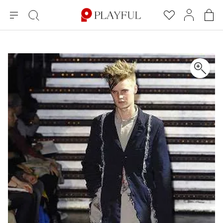
メ
絞
お
マ
シ
ニ
り
気
イ
ョ
ュ
込
に
ペ
ッ
×
ブランドA-Z
INDEX
more brands
トップス
トップス
すべての新着アイテムを表示
すべてのSALEアイテムを表示
ー
み
入
ー
ピ
検
り
ジ
ン
COMME des GARÇONS
索
グ
長袖ブラウス・シャツ
長袖シャツ
ブランド
レディース
バ
半袖ブラウス・シャツ
半袖シャツ
BLACK COMME des GARCONS
ッ
ブラックコムデギャルソン
グ
コムデギャルソン
トップス
カーディガン
ニット
COMME des GARCONS
ジュンヤワタナベ
ボトムス
ニット
カーディガン
コムデギャルソン
ヨウジヤマモト
アウター
COMME des GARCONS COMME des GARCONS
パーカー・スウェット
パーカー・スウェット
コムデギャルソン コムデギャルソン
ワイズ
アクセサリー
ワンピース
ベスト
COMME des GARCONS HOMME
ワイスリー
ベスト・ボレロ
カットソー
コムデギャルソンオム
COMME des GARCONS HOMME DEUX
リミフゥ
Tシャツ・カットソー
Tシャツ・ポロシャツ
メンズ
コムデギャルソン オムドゥ
イッセイミヤケ
ノースリーブ
ノースリーブ
COMME des GARCONS HOMME PLUS