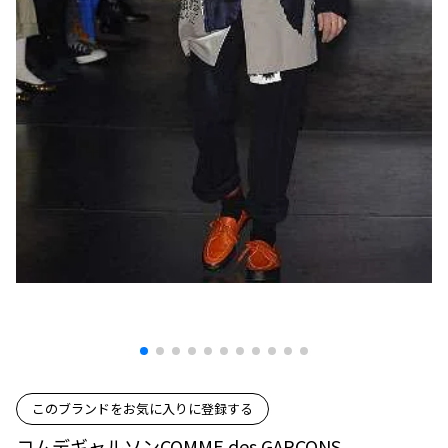
プリーツプリーズ
トップス
コムデギャルソンオムプリュス
COMME des GARCONS SHIRT
ジャンポールゴルチエ
ボトムス
ボトムス
ボトムス
コムデギャルソンシャツ
2026.07.29
ヴィヴィアンウエストウッド
アウター
robe de chambre COMME des GARCONS
Sunglass
ローブドシャンブル コムデギャルソン
スカート
ウールパンツ
メゾン マルジェラ
アクセサリー
tricot COMME des GARCONS
パンツ
コットンパンツ
トリコ コムデギャルソン
デニム
デニム
レディース
ハーフパンツ・キュロット
サルエルパンツ
JUNYA WATANABE
サルエルパンツ
ハーフパンツ
トップス
GANRYU
その他のボトムス
その他のボトムス
ボトムス
ガンリュウ
アウター
JUNYA WATANABE
ジュンヤワタナベ
アクセサリー
アウター
アウター
JUNYA WATANABE MAN
ジュンヤワタナベマン
ジャケット
スーツ
このブランドをお気に入りに登録する
メンズ
コート
ジャケット
コムデギャルソンCOMME des GARCONS