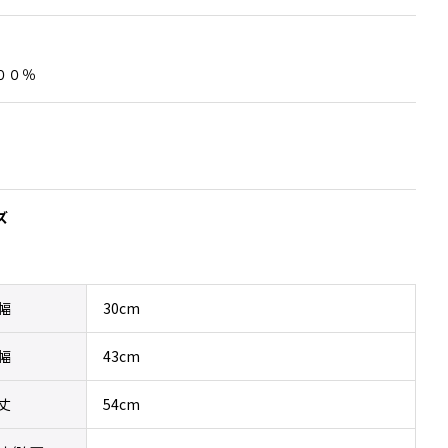
入
り
に
００％
追
加
ズ
幅
30cm
幅
43cm
丈
54cm