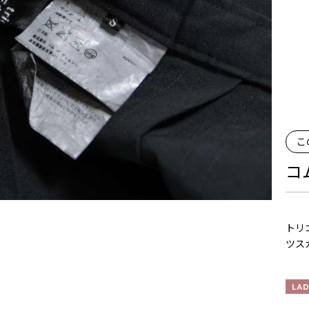
こ
コ
トリコ
ツス
LAD