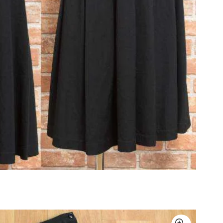
その他アクセサリー
メガネ・サングラス
メガネ・サングラス
2026.07.23
Dye
すべてを表示
Y-3
Y-3
ワイスリー
PLEATS PLEAS