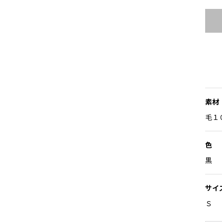
素材
毛１
色
黒
サイ
Ｓ