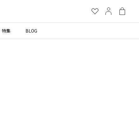
お
マ
シ
気
イ
ョ
に
ペ
ッ
特集
BLOG
×
入
ー
ピ
り
ジ
ン
グ
more brands
バ
ッ
グ
Yohji Yamamoto
B Yohji Yamamoto
ビーヨウジヤマモト
Ground Y
グラウンドワイ
REGULATION Yohji Yamamoto
レギュレーション ヨウジヤマモト
S'YTE
サイト