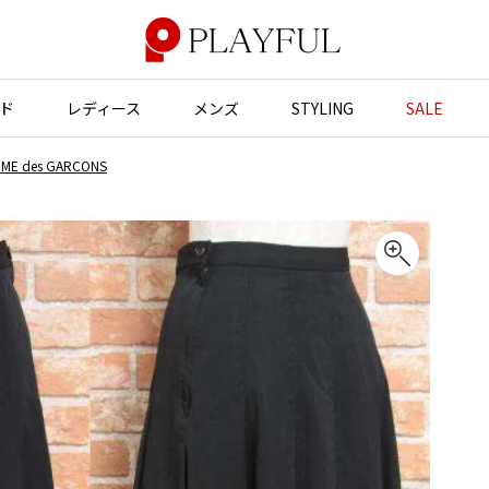
ド
レディース
メンズ
STYLING
SALE
 des GARCONS
アウター
アウター
アクセサリー
アクセサリー
ジャケット
スーツ
バッグ
バッグ
JUNYA WATANABE
コート
ジャケット
帽子
帽子
ブルゾン
ブルゾン
ストール・マフラー
ストール・マフラー
GANRYU
ンポールゴルチエ
ガンリュウ
スーツ
コート
ベルト・サスペンダー
ネクタイ
ヴィアンウエストウッド
JUNYA WATANABE
パンプス
ベルト・サスペンダー
ジュンヤワタナベ
ン マルジェラ
ミュール・サンダル
ブーツ・シューズ
JUNYA WATANABE MAN
ジュンヤワタナベマン
ブーツ・シューズ
スニーカー・サンダル
スニーカー
その他のアクセサリー