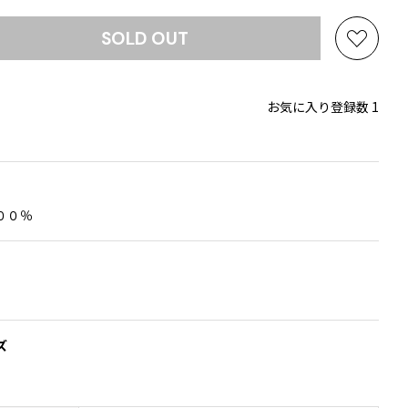
SOLD OUT
お
気
に
お気に入り登録数 1
入
り
に
追
加
００％
ズ