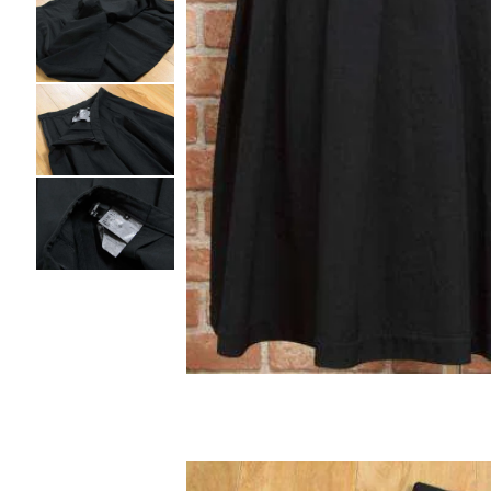
ノースリーブ
ノースリーブ
COMME des GARCONS HOMME DEUX
トップス
トップス
コムデギャルソン オムドゥ
COMME des GARCONS HOMME PLUS
ボトムス
ボトムス
コムデギャルソンオムプリュス
アウター
アウター
COMME des GARCONS SHIRT
アクセサリー
アクセサリー
コムデギャルソンシャツ
2026.07.29
robe de chambre COMME des GARCONS
Sunglass
ローブドシャンブル コムデギャルソン
tricot COMME des GARCONS
トリコ コムデギャルソン
Y's
Y's
ワイズ
Y's for men
ワイズフォーメン
ISSEY MIYAKE