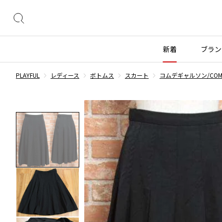
絞
り
込
新着
ブラン
み
検
PLAYFUL
レディース
ボトムス
スカート
コムデギャルソン/COMME
索
トップス
トップス
ボトムス
ボトムス
INDEX
すべての新着アイテムを表示
すべてのSALEアイテムを表示
長袖ブラウス・シャツ
長袖シャツ
スカート
ウールパンツ
COMME des GARÇONS
ブランド
レディース
メンズ
半袖ブラウス・シャツ
半袖シャツ
パンツ
コットンパンツ
カーディガン
ニット
デニム
デニム
BLACK COMME des GARCONS
コムデギャルソン
トップス
ワイスリー
トップス
ジャ
ブラックコムデギャルソン
ニット
カーディガン
ハーフパンツ・キュロット
サルエルパンツ
ジュンヤワタナベ
ボトムス
リミフゥ
ボトムス
ヴィ
COMME des GARCONS
パーカー・スウェット
パーカー・スウェット
サルエルパンツ
ハーフパンツ
コムデギャルソン
ヨウジヤマモト
アウター
イッセイミヤケ
アウター
メゾ
ワンピース
ベスト
その他のボトムス
その他のボトムス
COMME des GARCONS COMME des GARCONS
ワイズ
アクセサリー
プリーツプリーズ
アクセサリー
コムデギャルソン コムデギャルソン
ベスト・ボレロ
カットソー
COMME des GARCONS HOMME
Tシャツ・カットソー
Tシャツ・ポロシャツ
レディース
メンズ
コムデギャルソンオム