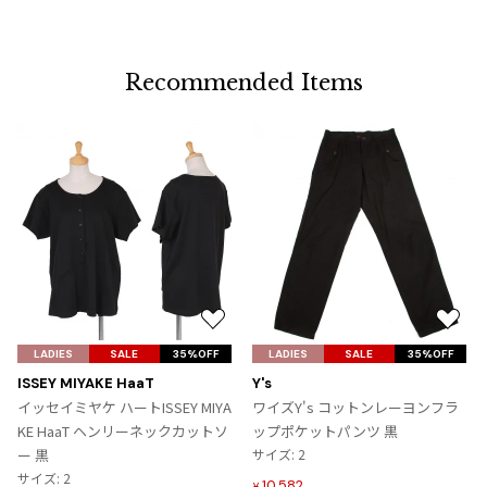
加
Recommended Items
お
お
気
気
LADIES
SALE
35%OFF
LADIES
SALE
35%OFF
に
に
ISSEY MIYAKE HaaT
Y's
入
入
イッセイミヤケ ハートISSEY MIYA
ワイズY's コットンレーヨンフラ
り
り
KE HaaT ヘンリーネックカットソ
ップポケットパンツ 黒
に
に
ー 黒
サイズ: 2
追
追
サイズ: 2
10,582
¥