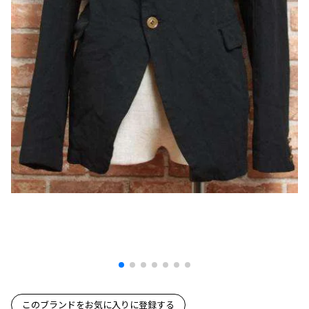
プリーツプリーズ
トップス
コムデギャルソンオムプリュス
COMME des GARCONS SHIRT
ジャンポールゴルチエ
ボトムス
ボトムス
ボトムス
コムデギャルソンシャツ
2026.07.29
ヴィヴィアンウエストウッド
アウター
robe de chambre COMME des GARCONS
Sunglass
ローブドシャンブル コムデギャルソン
スカート
ウールパンツ
メゾン マルジェラ
アクセサリー
tricot COMME des GARCONS
パンツ
コットンパンツ
トリコ コムデギャルソン
デニム
デニム
レディース
ハーフパンツ・キュロット
サルエルパンツ
JUNYA WATANABE
サルエルパンツ
ハーフパンツ
トップス
GANRYU
その他のボトムス
その他のボトムス
ボトムス
ガンリュウ
アウター
JUNYA WATANABE
ジュンヤワタナベ
アクセサリー
アウター
アウター
JUNYA WATANABE MAN
ジュンヤワタナベマン
ジャケット
スーツ
メンズ
このブランドをお気に入りに登録する
コート
ジャケット