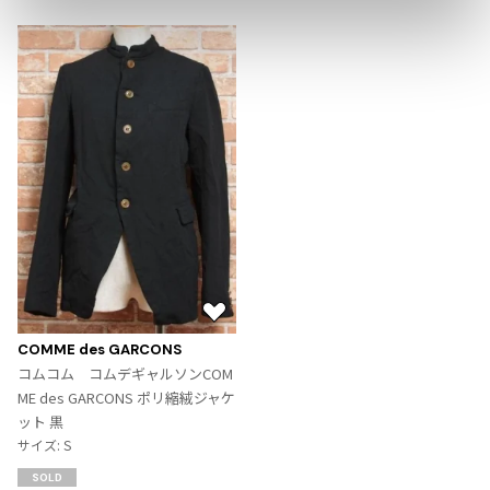
ジャンポールゴルチエオム
Vivienne Westwood
Vivienne Westwood
ヴィヴィアンウエストウッド
Maison Margiela
Maison Margiela
メゾンマルジェラ
お
気
COMME des GARCONS
に
コムコム コムデギャルソンCOM
入
ME des GARCONS ポリ縮絨ジャケ
り
ット 黒
に
サイズ: S
追
SOLD