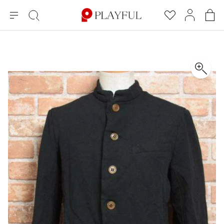
メ
絞
お
マ
シ
ニ
り
気
イ
ョ
ュ
込
に
ペ
ッ
×
ブランドA-Z
INDEX
more brands
トップス
トップス
すべての新着アイテムを表示
すべてのSALEアイテムを表示
ー
み
入
ー
ピ
検
り
ジ
ン
COMME des GARÇONS
索
グ
長袖ブラウス・シャツ
長袖シャツ
ブランド
レディース
バ
半袖ブラウス・シャツ
半袖シャツ
BLACK COMME des GARCONS
ッ
ブラックコムデギャルソン
グ
コムデギャルソン
トップス
カーディガン
ニット
COMME des GARCONS
ジュンヤワタナベ
ボトムス
ニット
カーディガン
コムデギャルソン
ヨウジヤマモト
アウター
COMME des GARCONS COMME des GARCONS
パーカー・スウェット
パーカー・スウェット
コムデギャルソン コムデギャルソン
ワイズ
アクセサリー
ワンピース
ベスト
COMME des GARCONS HOMME
ワイスリー
ベスト・ボレロ
カットソー
コムデギャルソンオム
COMME des GARCONS HOMME DEUX
リミフゥ
Tシャツ・カットソー
Tシャツ・ポロシャツ
メンズ
コムデギャルソン オムドゥ
イッセイミヤケ
ノースリーブ
ノースリーブ
COMME des GARCONS HOMME PLUS