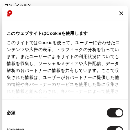
コンディション
ISSEY MIYAKE
BAO BAO ISSEY MIYAKE
新品同様・美中古品
バオバオ イッセイミヤケ
このウェブサイトはCookieを使用します
HOMME PLISSE ISSEY MIYAKE
目立ったシミ、汚れ、ほつれ等なくいい状態です。
このサイトではCookieを使って、ユーザーに合わせたコ
オムプリッセイッセイミヤケ
ンテンツや広告の表示、トラフィックの分析を行ってい
ISSEY MIYAKE
商品コード
ます。またユーザーによるサイトの利用状況についても
イッセイミヤケ
K-2520
情報を収集し、ソーシャルメディアや広告配信、データ
ISSEY MIYAKE 132 5.
解析の各パートナーに情報を共有しています。ここで収
イッセイミヤケ 132 5.
集された情報は、ユーザーが各パートナーに提供した他
カテゴリ
ISSEY MIYAKE A-POC
の情報や各パートナーのサービスを使用した際に収集さ
イッセイミヤケエイポック
れた情報と組み合わされ、各パートナーによって使用さ
ISSEY MIYAKE FETE
れることがあります。
この商品について問い合わせる
イッセイミヤケフェット
同
ISSEY MIYAKE HaaT
店頭試着については
店舗案内
をご確認ください。
必須
意
イッセイミヤケハート
の
ISSEY MIYAKE me
English Page(Global shipping)
選
イッセイミヤケミー