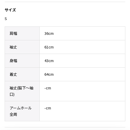
その他アクセサリー
メガネ・サングラス
Y's
サイズ
メガネ・サングラス
S
Y's
ワイズ
肩幅
36cm
Y's for men
ワイズフォーメン
袖丈
61cm
2026.07.16
Denim
身幅
43cm
Y-3
すべてを表示
着丈
64cm
Y-3
ワイスリー
袖丈(脇下〜袖
-cm
口)
LIMI feu
アームホール
-cm
全周
LIMI feu
リミフゥ