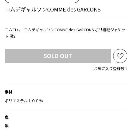
Yohji Yamamoto
コムデギャルソンCOMME des GARCONS
ブルゾン
ブルゾン
トップス
B Yohji Yamamoto
スーツ
コート
ボトムス
ビーヨウジヤマモト
Ground Y
コムコム コムデギャルソンCOMME des GARCONS ポリ縮絨ジャケッ
アウター
2026.07.23
グラウンドワイ
ト 黒S
アクセサリー
アクセサリー
Dye
アクセサリー
REGULATION Yohji Yamamoto
レギュレーション ヨウジヤマモト
SOLD OUT
バッグ
バッグ
S'YTE
お
サイト
気
帽子
帽子
お気に入り登録数 1
に
Yohji Yamamoto
ストール・マフラー
ストール・マフラー
入
ヨウジヤマモト
り
ベルト・サスペンダー
ネクタイ
Yohji Yamamoto FEMME
に
素材
ヨウジヤマモト ファム
パンプス
ベルト・サスペンダー
追
ポリエステル１００％
Yohji Yamamoto NOIR
加
ミュール・サンダル
ブーツ・シューズ
ヨウジヤマモト ノアール
Yohji Yamamoto POUR HOMME
ブーツ・シューズ
スニーカー・サンダル
色
ヨウジヤマモト プールオム
黒
スニーカー
その他のアクセサリー