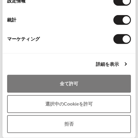
設定情報
択
ISSEY MIYAKE MEN / IM MEN
イッセイミヤケメン / アイムメン
統計
PLEATS PLEAS
マーケティング
関連ブランド
PLEATS PLEASE
プリーツプリーズ
ジュンヤワタナベ
576
詳細を表示
コムデギャルソン コムデギャルソン
706
Jean Paul GAULTIER
全て許可
トリコ コムデギャルソン
992
Jean-Paul GAULTIER
ジャンポールゴルチエ
ローブドシャンブル コムデギャルソン
289
Jean-Paul GAULTIER CLASSIQUE
選択中のCookieを許可
ジャンポールゴルチエクラシック
Jean-Paul GAULTIER FEMME
拒否
ジャンポールゴルチエファム
Checked Items
Jean-Paul GAULTIER HOMME