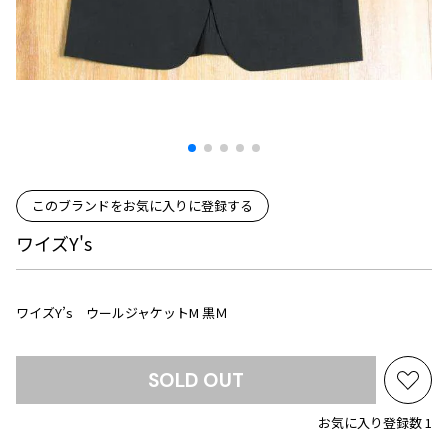
プリーツプリーズ
トップス
コムデギャルソンオムプリュス
COMME des GARCONS SHIRT
ジャンポールゴルチエ
ボトムス
ボトムス
ボトムス
コムデギャルソンシャツ
2026.07.29
ヴィヴィアンウエストウッド
アウター
robe de chambre COMME des GARCONS
Sunglass
ローブドシャンブル コムデギャルソン
スカート
ウールパンツ
メゾン マルジェラ
アクセサリー
tricot COMME des GARCONS
パンツ
コットンパンツ
トリコ コムデギャルソン
デニム
デニム
レディース
このブランドをお気に入りに登録する
ハーフパンツ・キュロット
サルエルパンツ
JUNYA WATANABE
ワイズY's
サルエルパンツ
ハーフパンツ
トップス
GANRYU
その他のボトムス
その他のボトムス
ボトムス
ガンリュウ
ワイズY’s ウールジャケットM 黒Ｍ
アウター
JUNYA WATANABE
ジュンヤワタナベ
アクセサリー
アウター
アウター
JUNYA WATANABE MAN
SOLD OUT
ジュンヤワタナベマン
お
ジャケット
スーツ
気
お気に入り登録数 1
メンズ
に
コート
ジャケット