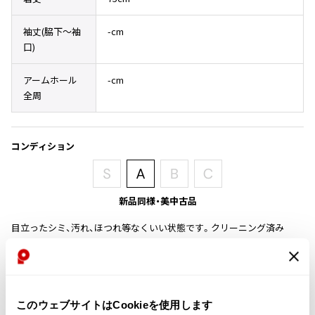
その他アクセサリー
メガネ・サングラス
Y's
袖丈(脇下〜袖
-cm
メガネ・サングラス
口)
Y's
ワイズ
アームホール
-cm
Y's for men
全周
ワイズフォーメン
2026.07.16
Denim
コンディション
Y-3
すべてを表示
Y-3
ワイスリー
新品同様・美中古品
目立ったシミ、汚れ、ほつれ等なくいい状態です。クリーニング済み
LIMI feu
商品コード
LIMI feu
P-20
リミフゥ
このウェブサイトはCookieを使用します