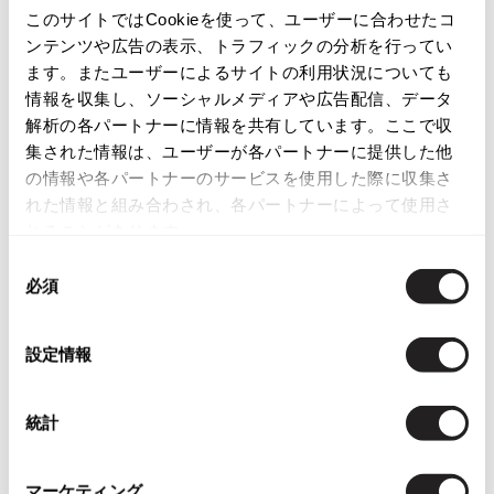
カテゴリ
このサイトではCookieを使って、ユーザーに合わせたコ
ISSEY MIYAKE
ンテンツや広告の表示、トラフィックの分析を行ってい
ます。またユーザーによるサイトの利用状況についても
BAO BAO ISSEY MIYAKE
この商品について問い合わせる
情報を収集し、ソーシャルメディアや広告配信、データ
バオバオ イッセイミヤケ
解析の各パートナーに情報を共有しています。ここで収
店頭試着については
店舗案内
をご確認ください。
HOMME PLISSE ISSEY MIYAKE
集された情報は、ユーザーが各パートナーに提供した他
オムプリッセイッセイミヤケ
の情報や各パートナーのサービスを使用した際に収集さ
English Page(Global shipping)
ISSEY MIYAKE
れた情報と組み合わされ、各パートナーによって使用さ
イッセイミヤケ
れることがあります。
ISSEY MIYAKE 132 5.
同
イッセイミヤケ 132 5.
必須
意
ISSEY MIYAKE A-POC
の
イッセイミヤケエイポック
選
設定情報
ISSEY MIYAKE FETE
関連ブランド
択
イッセイミヤケフェット
ヨウジヤマモト
ISSEY MIYAKE HaaT
92
統計
イッセイミヤケハート
ヨウジヤマモト プールオム
484
ISSEY MIYAKE me
イッセイミヤケミー
マーケティング