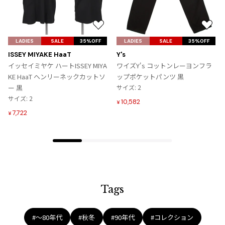
お
お
気
気
LADIES
SALE
35%OFF
LADIES
SALE
35%OFF
に
に
ISSEY MIYAKE HaaT
Y's
入
入
イッセイミヤケ ハートISSEY MIYA
ワイズY's コットンレーヨンフラ
り
り
KE HaaT ヘンリーネックカットソ
ップポケットパンツ 黒
に
に
ー 黒
サイズ: 2
追
追
サイズ: 2
10,582
¥
加
加
7,722
¥
Tags
#〜80年代
#秋冬
#90年代
#コレクション