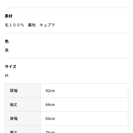
Yohji Yamamoto
入
ブルゾン
ブルゾン
り
トップス
B Yohji Yamamoto
に
素材
スーツ
コート
ボトムス
ビーヨウジヤマモト
追
毛１００％ 裏地 キュプラ
加
Ground Y
アウター
2026.07.23
グラウンドワイ
アクセサリー
アクセサリー
Dye
色
アクセサリー
REGULATION Yohji Yamamoto
黒
レギュレーション ヨウジヤマモト
バッグ
バッグ
S'YTE
サイト
サイズ
帽子
帽子
Yohji Yamamoto
Ｍ
ストール・マフラー
ストール・マフラー
ヨウジヤマモト
ベルト・サスペンダー
ネクタイ
Yohji Yamamoto FEMME
肩幅
42cm
ヨウジヤマモト ファム
パンプス
ベルト・サスペンダー
Yohji Yamamoto NOIR
袖丈
64cm
ミュール・サンダル
ブーツ・シューズ
ヨウジヤマモト ノアール
Yohji Yamamoto POUR HOMME
ブーツ・シューズ
スニーカー・サンダル
身幅
50cm
ヨウジヤマモト プールオム
スニーカー
その他のアクセサリー
着丈
75cm