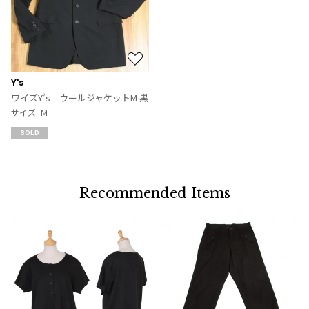
ジャンポールゴルチエオム
Vivienne Westwood
お
気
Vivienne Westwood
Y's
に
ワイズY’s ウールジャケットM 黒
ヴィヴィアンウエストウッド
入
サイズ: Ｍ
り
SOLD
Maison Margiela
に
追
加
Maison Margiela
メゾンマルジェラ
Recommended Items