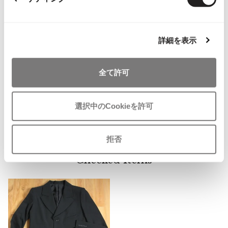
ヨウジヤマモト ファム
660
ISSEY MIYAKE MEN / IM MEN
イッセイミヤケメン / アイムメン
ヨウジヤマモト ノアール
265
詳細を表示
PLEATS PLEAS
レギュレーション ヨウジヤマモト
71
全て許可
グラウンドワイ
PLEATS PLEASE
75
プリーツプリーズ
サイト
90
選択中のCookieを許可
Jean Paul GAULTIER
拒否
Jean-Paul GAULTIER
ジャンポールゴルチエ
Checked Items
Jean-Paul GAULTIER CLASSIQUE
ジャンポールゴルチエクラシック
Jean-Paul GAULTIER FEMME
ジャンポールゴルチエファム
Jean-Paul GAULTIER HOMME