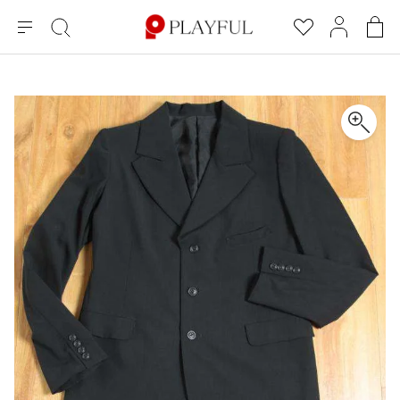
メ
絞
お
マ
シ
ニ
り
気
イ
ョ
ュ
込
に
ペ
ッ
×
ブランドA-Z
INDEX
more brands
トップス
トップス
すべての新着アイテムを表示
すべてのSALEアイテムを表示
ー
み
入
ー
ピ
検
り
ジ
ン
COMME des GARÇONS
索
グ
長袖ブラウス・シャツ
長袖シャツ
ブランド
レディース
バ
半袖ブラウス・シャツ
半袖シャツ
BLACK COMME des GARCONS
ッ
ブラックコムデギャルソン
グ
コムデギャルソン
トップス
カーディガン
ニット
COMME des GARCONS
ジュンヤワタナベ
ボトムス
ニット
カーディガン
コムデギャルソン
ヨウジヤマモト
アウター
COMME des GARCONS COMME des GARCONS
パーカー・スウェット
パーカー・スウェット
コムデギャルソン コムデギャルソン
ワイズ
アクセサリー
ワンピース
ベスト
COMME des GARCONS HOMME
ワイスリー
ベスト・ボレロ
カットソー
コムデギャルソンオム
COMME des GARCONS HOMME DEUX
リミフゥ
Tシャツ・カットソー
Tシャツ・ポロシャツ
メンズ
コムデギャルソン オムドゥ
イッセイミヤケ
ノースリーブ
ノースリーブ
COMME des GARCONS HOMME PLUS