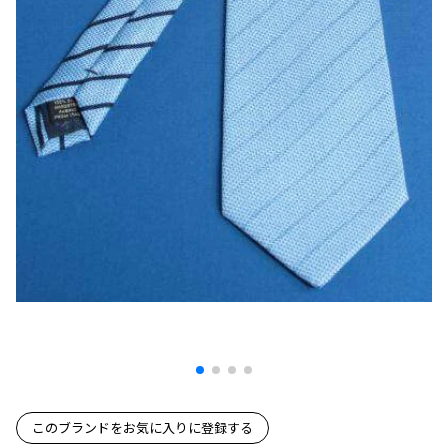
プリーツプリーズ
トップス
コムデギャルソンオムプリュス
COMME des GARCONS SHIRT
ジャンポールゴルチエ
ボトムス
ボトムス
ボトムス
コムデギャルソンシャツ
2026.07.29
ヴィヴィアンウエストウッド
アウター
robe de chambre COMME des GARCONS
Sunglass
ローブドシャンブル コムデギャルソン
スカート
ウールパンツ
メゾン マルジェラ
アクセサリー
tricot COMME des GARCONS
パンツ
コットンパンツ
トリコ コムデギャルソン
デニム
デニム
レディース
ハーフパンツ・キュロット
サルエルパンツ
JUNYA WATANABE
サルエルパンツ
ハーフパンツ
トップス
GANRYU
その他のボトムス
その他のボトムス
ボトムス
ガンリュウ
アウター
JUNYA WATANABE
ジュンヤワタナベ
アクセサリー
アウター
アウター
JUNYA WATANABE MAN
ジュンヤワタナベマン
ジャケット
スーツ
このブランドをお気に入りに登録する
メンズ
コート
ジャケット