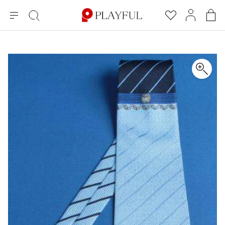
メ
絞
お
マ
シ
ニ
り
気
イ
ョ
ュ
込
に
ペ
ッ
×
ブランドA-Z
INDEX
more brands
トップス
トップス
すべての新着アイテムを表示
すべてのSALEアイテムを表示
ー
み
入
ー
ピ
検
り
ジ
ン
COMME des GARÇONS
索
グ
長袖ブラウス・シャツ
長袖シャツ
ブランド
レディース
バ
半袖ブラウス・シャツ
半袖シャツ
BLACK COMME des GARCONS
ッ
ブラックコムデギャルソン
グ
コムデギャルソン
トップス
カーディガン
ニット
COMME des GARCONS
ジュンヤワタナベ
ボトムス
ニット
カーディガン
コムデギャルソン
ヨウジヤマモト
アウター
COMME des GARCONS COMME des GARCONS
パーカー・スウェット
パーカー・スウェット
コムデギャルソン コムデギャルソン
ワイズ
アクセサリー
ワンピース
ベスト
COMME des GARCONS HOMME
ワイスリー
ベスト・ボレロ
カットソー
コムデギャルソンオム
COMME des GARCONS HOMME DEUX
リミフゥ
Tシャツ・カットソー
Tシャツ・ポロシャツ
メンズ
コムデギャルソン オムドゥ
イッセイミヤケ
ノースリーブ
ノースリーブ
COMME des GARCONS HOMME PLUS