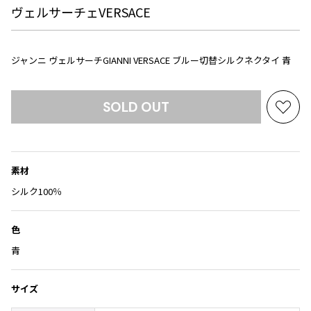
Yohji Yamamoto
ヴェルサーチェVERSACE
ブルゾン
ブルゾン
トップス
B Yohji Yamamoto
スーツ
コート
ボトムス
ビーヨウジヤマモト
ジャンニ ヴェルサーチGIANNI VERSACE ブルー切替シルクネクタイ 青
Ground Y
アウター
2026.07.23
グラウンドワイ
アクセサリー
アクセサリー
Dye
アクセサリー
REGULATION Yohji Yamamoto
SOLD OUT
お
レギュレーション ヨウジヤマモト
気
バッグ
バッグ
S'YTE
に
サイト
帽子
帽子
入
素材
Yohji Yamamoto
り
ストール・マフラー
ストール・マフラー
ヨウジヤマモト
に
シルク100％
ベルト・サスペンダー
ネクタイ
Yohji Yamamoto FEMME
追
ヨウジヤマモト ファム
加
パンプス
ベルト・サスペンダー
色
Yohji Yamamoto NOIR
ミュール・サンダル
ブーツ・シューズ
青
ヨウジヤマモト ノアール
Yohji Yamamoto POUR HOMME
ブーツ・シューズ
スニーカー・サンダル
ヨウジヤマモト プールオム
サイズ
スニーカー
その他のアクセサリー