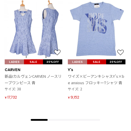
ジャンポールゴルチエオム
Vivienne Westwood
Vivienne Westwood
ヴィヴィアンウエストウッド
お
お
Maison Margiela
気
気
LADIES
SALE
35%OFF
LADIES
SALE
35%OFF
に
に
CARVEN
Y's
Maison Margiela
入
入
新品!カルヴェンCARVEN ノースリ
ワイズ×ビーアンキシャスY's×b
メゾンマルジェラ
り
り
ーブワンピース 青
e anxious フロッキーTシャツ 青
に
に
サイズ: 38
サイズ: 2
追
追
17,732
9,152
¥
¥
加
加