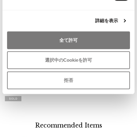
ISSEY MIYAKE MEN / IM MEN
イッセイミヤケメン / アイムメン
詳細を表示
PLEATS PLEAS
全て許可
PLEATS PLEASE
プリーツプリーズ
お
選択中のCookieを許可
気
VERSACE
に
ジャンニ ヴェルサーチGIANNI VER
Jean Paul GAULTIER
入
SACE ブルー切替シルクネクタイ
拒否
り
青
Jean-Paul GAULTIER
に
サイズ: ー
ジャンポールゴルチエ
追
SOLD
加
Jean-Paul GAULTIER CLASSIQUE
ジャンポールゴルチエクラシック
Jean-Paul GAULTIER FEMME
Recommended Items
ジャンポールゴルチエファム
Jean-Paul GAULTIER HOMME