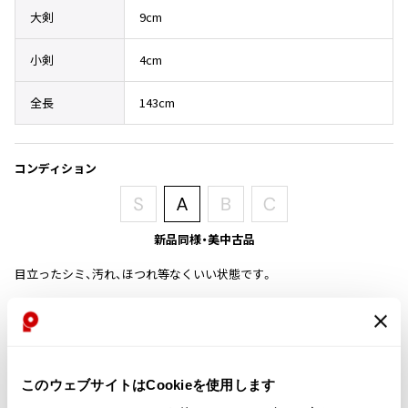
その他アクセサリー
メガネ・サングラス
大剣
9cm
Y's
メガネ・サングラス
小剣
4cm
Y's
ワイズ
全長
143cm
Y's for men
ワイズフォーメン
2026.07.16
Denim
コンディション
Y-3
すべてを表示
Y-3
新品同様・美中古品
ワイスリー
目立ったシミ、汚れ、ほつれ等なくいい状態です。
LIMI feu
商品コード
K-2401
LIMI feu
リミフゥ
このウェブサイトはCookieを使用します
カテゴリ