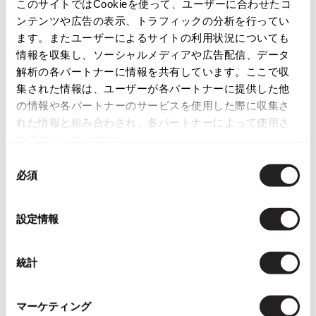
このサイトではCookieを使って、ユーザーに合わせたコ
ISSEY MIYAKE
ンテンツや広告の表示、トラフィックの分析を行ってい
ます。またユーザーによるサイトの利用状況についても
この商品について問い合わせる
情報を収集し、ソーシャルメディアや広告配信、データ
BAO BAO ISSEY MIYAKE
店頭試着については
店舗案内
をご確認ください。
バオバオ イッセイミヤケ
解析の各パートナーに情報を共有しています。ここで収
集された情報は、ユーザーが各パートナーに提供した他
HOMME PLISSE ISSEY MIYAKE
English Page(Global shipping)
オムプリッセイッセイミヤケ
の情報や各パートナーのサービスを使用した際に収集さ
れた情報と組み合わされ、各パートナーによって使用さ
ISSEY MIYAKE
れることがあります。
イッセイミヤケ
ISSEY MIYAKE 132 5.
同
イッセイミヤケ 132 5.
必須
意
ISSEY MIYAKE A-POC
の
Checked Items
イッセイミヤケエイポック
選
設定情報
ISSEY MIYAKE FETE
択
イッセイミヤケフェット
ISSEY MIYAKE HaaT
統計
イッセイミヤケハート
ISSEY MIYAKE me
マーケティング
イッセイミヤケミー