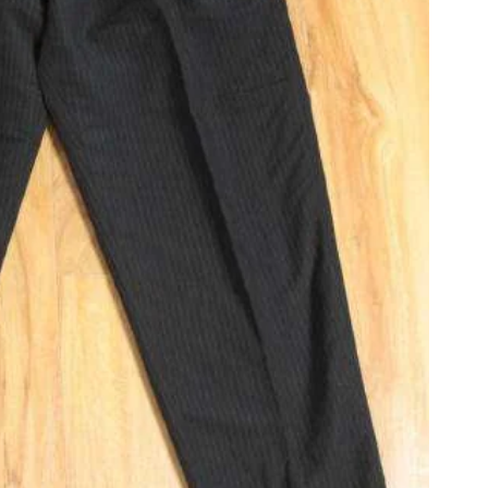
その他アクセサリー
メガネ・サングラス
メガネ・サングラス
2026.07.23
Dye
すべてを表示
Y-3
Y-3
ワイスリー
PLEATS PLEAS