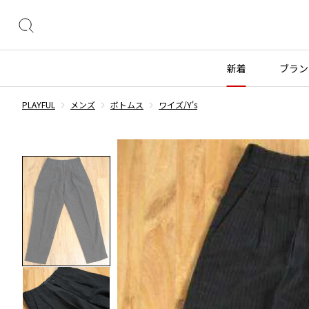
絞
り
込
新着
ブラン
み
検
PLAYFUL
メンズ
ボトムス
ワイズ/Y's
索
トップス
トップス
ボトムス
ボトムス
INDEX
すべての新着アイテムを表示
すべてのSALEアイテムを表示
長袖ブラウス・シャツ
長袖シャツ
スカート
ウールパンツ
COMME des GARÇONS
ブランド
レディース
メンズ
半袖ブラウス・シャツ
半袖シャツ
パンツ
コットンパンツ
カーディガン
ニット
デニム
デニム
BLACK COMME des GARCONS
コムデギャルソン
トップス
ワイスリー
トップス
ジャ
ブラックコムデギャルソン
ニット
カーディガン
ハーフパンツ・キュロット
サルエルパンツ
ジュンヤワタナベ
ボトムス
リミフゥ
ボトムス
ヴィ
COMME des GARCONS
パーカー・スウェット
パーカー・スウェット
サルエルパンツ
ハーフパンツ
コムデギャルソン
ヨウジヤマモト
アウター
イッセイミヤケ
アウター
メゾ
ワンピース
ベスト
その他のボトムス
その他のボトムス
COMME des GARCONS COMME des GARCONS
ワイズ
アクセサリー
プリーツプリーズ
アクセサリー
コムデギャルソン コムデギャルソン
ベスト・ボレロ
カットソー
COMME des GARCONS HOMME
Tシャツ・カットソー
Tシャツ・ポロシャツ
レディース
メンズ
コムデギャルソンオム