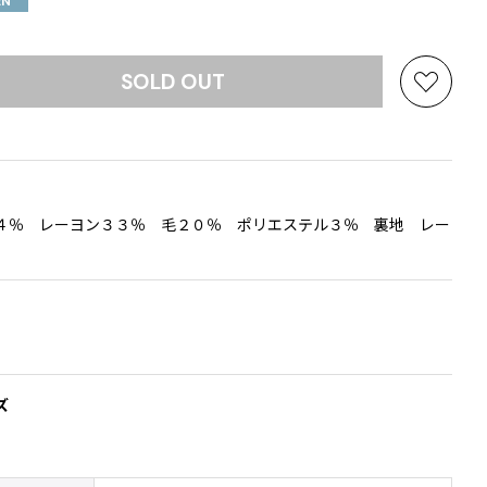
EN
SOLD OUT
お
気
に
入
り
に
４％ レーヨン３３％ 毛２０％ ポリエステル３％ 裏地 レー
追
加
ズ