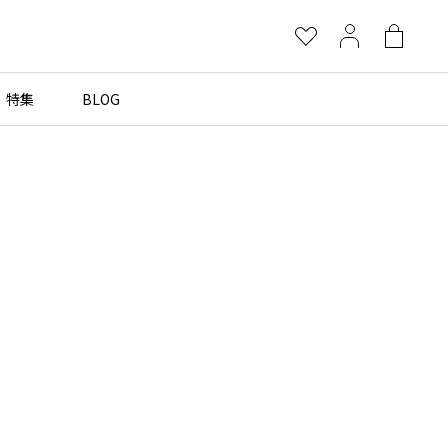
お
マ
シ
気
イ
ョ
に
ペ
ッ
特集
BLOG
×
入
ー
ピ
り
ジ
ン
グ
more brands
バ
ッ
グ
Yohji Yamamoto
B Yohji Yamamoto
ビーヨウジヤマモト
Ground Y
グラウンドワイ
REGULATION Yohji Yamamoto
レギュレーション ヨウジヤマモト
S'YTE
サイト