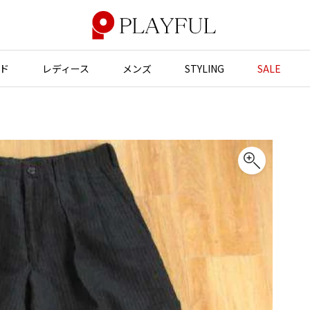
ド
レディース
メンズ
STYLING
SALE
アウター
アウター
アクセサリー
アクセサリー
ジャケット
スーツ
バッグ
バッグ
JUNYA WATANABE
コート
ジャケット
帽子
帽子
ブルゾン
ブルゾン
ストール・マフラー
ストール・マフラー
GANRYU
ンポールゴルチエ
ガンリュウ
スーツ
コート
ベルト・サスペンダー
ネクタイ
ヴィアンウエストウッド
JUNYA WATANABE
パンプス
ベルト・サスペンダー
ジュンヤワタナベ
ン マルジェラ
ミュール・サンダル
ブーツ・シューズ
JUNYA WATANABE MAN
ジュンヤワタナベマン
ブーツ・シューズ
スニーカー・サンダル
スニーカー
その他のアクセサリー