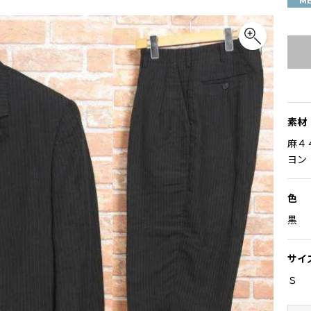
M
素材
麻４
ヨン
色
黒
サイ
Ｓ