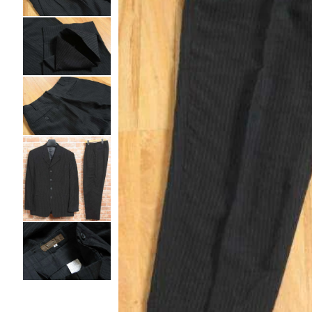
ノースリーブ
ノースリーブ
COMME des GARCONS HOMME DEUX
トップス
トップス
コムデギャルソン オムドゥ
COMME des GARCONS HOMME PLUS
ボトムス
ボトムス
コムデギャルソンオムプリュス
アウター
アウター
COMME des GARCONS SHIRT
アクセサリー
アクセサリー
コムデギャルソンシャツ
2026.07.29
robe de chambre COMME des GARCONS
Sunglass
ローブドシャンブル コムデギャルソン
tricot COMME des GARCONS
トリコ コムデギャルソン
Y's
Y's
ワイズ
Y's for men
ワイズフォーメン
ISSEY MIYAKE