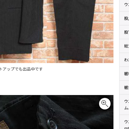
ウ
股
股
総
わ
トアップでも出品中です
裾
裾
ウ
ム
ウ
m