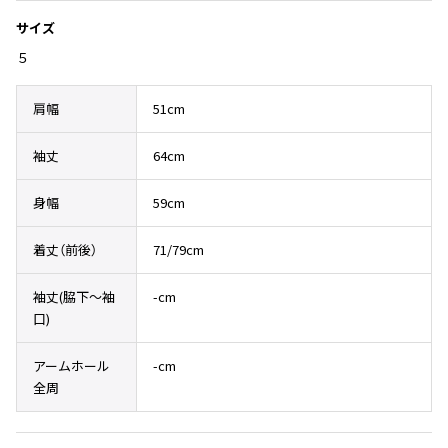
Yohji Yamamoto
サイズ
ブルゾン
ブルゾン
トップス
B Yohji Yamamoto
５
スーツ
コート
ボトムス
ビーヨウジヤマモト
Ground Y
アウター
肩幅
51cm
2026.07.23
グラウンドワイ
アクセサリー
アクセサリー
Dye
アクセサリー
REGULATION Yohji Yamamoto
袖丈
64cm
レギュレーション ヨウジヤマモト
バッグ
バッグ
S'YTE
身幅
59cm
サイト
帽子
帽子
Yohji Yamamoto
着丈（前後）
71/79cm
ストール・マフラー
ストール・マフラー
ヨウジヤマモト
ベルト・サスペンダー
ネクタイ
Yohji Yamamoto FEMME
袖丈(脇下〜袖
-cm
ヨウジヤマモト ファム
口)
パンプス
ベルト・サスペンダー
Yohji Yamamoto NOIR
ミュール・サンダル
ブーツ・シューズ
アームホール
-cm
ヨウジヤマモト ノアール
全周
Yohji Yamamoto POUR HOMME
ブーツ・シューズ
スニーカー・サンダル
ヨウジヤマモト プールオム
スニーカー
その他のアクセサリー