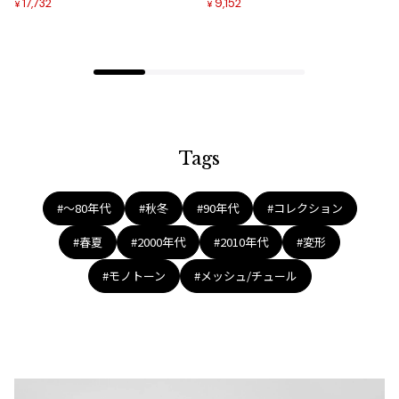
17,732
9,152
¥
¥
ジャンポールゴルチエオム
加
加
Vivienne Westwood
Vivienne Westwood
ヴィヴィアンウエストウッド
Tags
Maison Margiela
#〜80年代
#秋冬
#90年代
#コレクション
Maison Margiela
#春夏
#2000年代
#2010年代
#変形
メゾンマルジェラ
#モノトーン
#メッシュ/チュール