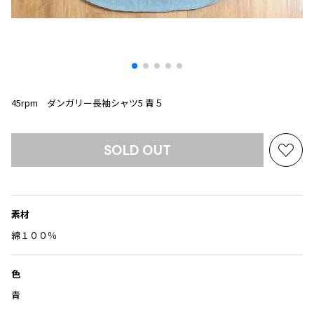
プリーツプリーズ
トップス
コムデギャルソンオムプリュス
COMME des GARCONS SHIRT
ジャンポールゴルチエ
ボトムス
ボトムス
ボトムス
コムデギャルソンシャツ
2026.07.29
ヴィヴィアンウエストウッド
アウター
robe de chambre COMME des GARCONS
Sunglass
ローブドシャンブル コムデギャルソン
スカート
ウールパンツ
メゾン マルジェラ
アクセサリー
tricot COMME des GARCONS
パンツ
コットンパンツ
45rpm ダンガリー長袖シャツ5 青５
トリコ コムデギャルソン
デニム
デニム
レディース
ハーフパンツ・キュロット
サルエルパンツ
SOLD OUT
JUNYA WATANABE
お
サルエルパンツ
ハーフパンツ
気
トップス
に
GANRYU
その他のボトムス
その他のボトムス
ボトムス
入
ガンリュウ
素材
り
アウター
JUNYA WATANABE
に
綿１００％
ジュンヤワタナベ
アクセサリー
アウター
アウター
追
JUNYA WATANABE MAN
加
ジュンヤワタナベマン
色
ジャケット
スーツ
青
メンズ
コート
ジャケット