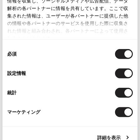
情報を収集し、ソーシャルメディアや広告配信、データ
解析の各パートナーに情報を共有しています。ここで収
ISSEY MIYAKE
集された情報は、ユーザーが各パートナーに提供した他
の情報や各パートナーのサービスを使用した際に収集さ
BAO BAO ISSEY MIYAKE
れた情報と組み合わされ、各パートナーによって使用さ
バオバオ イッセイミヤケ
れることがあります。
HOMME PLISSE ISSEY MIYAKE
Checked Items
オムプリッセイッセイミヤケ
同
必須
ISSEY MIYAKE
意
イッセイミヤケ
の
選
ISSEY MIYAKE 132 5.
設定情報
イッセイミヤケ 132 5.
択
ISSEY MIYAKE A-POC
イッセイミヤケエイポック
統計
ISSEY MIYAKE FETE
お
イッセイミヤケフェット
マーケティング
気
45rpm ダンガリー長袖シャツ5
ISSEY MIYAKE HaaT
に
青
イッセイミヤケハート
入
サイズ: ５
ISSEY MIYAKE me
り
詳細を表示
イッセイミヤケミー
SOLD