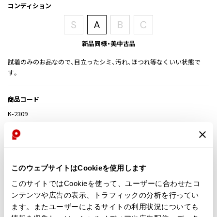
コンディション
その他アクセサリー
メガネ・サングラス
Y's
メガネ・サングラス
Y's
新品同様・美中古品
ワイズ
試着のみのお品なので、目立ったシミ、汚れ、ほつれ等なくいい状態で
Y's for men
す。
ワイズフォーメン
2026.07.16
Denim
商品コード
Y-3
すべてを表示
K-2309
Y-3
ワイスリー
カテゴリ
LIMI feu
このウェブサイトはCookieを使用します
この商品について問い合わせる
このサイトではCookieを使って、ユーザーに合わせたコ
店頭試着については
店舗案内
をご確認ください。
LIMI feu
ンテンツや広告の表示、トラフィックの分析を行ってい
リミフゥ
ます。またユーザーによるサイトの利用状況についても
English Page(Global shipping)