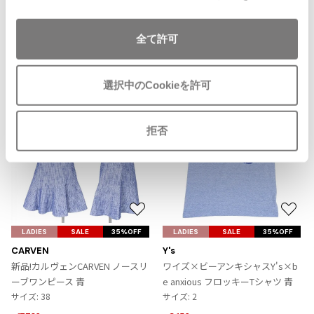
に
ISSEY MIYAKE MEN / IM MEN
追
イッセイミヤケメン / アイムメン
加
全て許可
Recommended Items
PLEATS PLEAS
選択中のCookieを許可
PLEATS PLEASE
プリーツプリーズ
拒否
Jean Paul GAULTIER
Jean-Paul GAULTIER
お
お
ジャンポールゴルチエ
気
気
LADIES
SALE
35%OFF
LADIES
SALE
35%OFF
Jean-Paul GAULTIER CLASSIQUE
に
に
CARVEN
Y's
ジャンポールゴルチエクラシック
入
入
新品!カルヴェンCARVEN ノースリ
ワイズ×ビーアンキシャスY's×b
Jean-Paul GAULTIER FEMME
り
り
ーブワンピース 青
e anxious フロッキーTシャツ 青
ジャンポールゴルチエファム
に
に
サイズ: 38
サイズ: 2
Jean-Paul GAULTIER HOMME
追
追