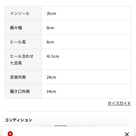
その他アクセサリー
メガネ・サングラス
Y's
インソール
25cm
メガネ・サングラス
Y's
最大幅
8cm
ワイズ
Y's for men
ヒール高
6cm
ワイズフォーメン
2026.07.16
Denim
ヒール合わせ
41.5cm
た全高
Y-3
すべてを表示
足首外周
24cm
Y-3
ワイスリー
履き口外周
34cm
サイズガイド
LIMI feu
LIMI feu
コンディション
リミフゥ