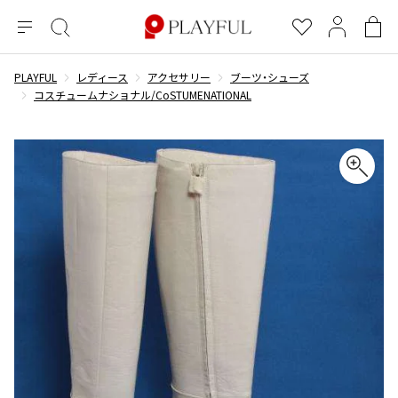
メ
絞
お
マ
シ
ニ
り
気
イ
ョ
ュ
込
に
ペ
ッ
PLAYFUL
レディース
アクセサリー
ブーツ・シューズ
×
ブランドA-Z
INDEX
more brands
トップス
トップス
すべての新着アイテムを表示
すべてのSALEアイテムを表示
ー
み
入
ー
ピ
コスチュームナショナル/CoSTUMENATIONAL
検
り
ジ
ン
COMME des GARÇONS
索
グ
長袖ブラウス・シャツ
長袖シャツ
ブランド
レディース
バ
半袖ブラウス・シャツ
半袖シャツ
BLACK COMME des GARCONS
ッ
ブラックコムデギャルソン
グ
コムデギャルソン
トップス
カーディガン
ニット
COMME des GARCONS
ジュンヤワタナベ
ボトムス
ニット
カーディガン
コムデギャルソン
ヨウジヤマモト
アウター
COMME des GARCONS COMME des GARCONS
パーカー・スウェット
パーカー・スウェット
コムデギャルソン コムデギャルソン
ワイズ
アクセサリー
ワンピース
ベスト
COMME des GARCONS HOMME
ワイスリー
ベスト・ボレロ
カットソー
コムデギャルソンオム
COMME des GARCONS HOMME DEUX
リミフゥ
Tシャツ・カットソー
Tシャツ・ポロシャツ
メンズ
コムデギャルソン オムドゥ
イッセイミヤケ
ノースリーブ
ノースリーブ
COMME des GARCONS HOMME PLUS