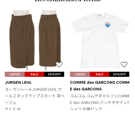
お
お
気
気
LADIES
SALE
35%OFF
LADIES
SALE
35%OFF
に
に
JURGEN LEHL
COMME des GARCONS COMM
入
入
ヨーガンレールJURGEN LEHL ウ
E des GARCONS
り
り
ール２タックラップスカート 茶ベ
コムコム コムデギャルソンCOMM
に
に
ージュ
E des GARCONS パッチデザインT
追
追
サイズ: M
シャツ 白青ピンク
加
加
サイズ: SS
9,867
¥
6,364
¥