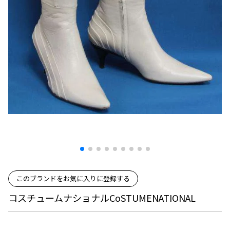
プリーツプリーズ
トップス
コムデギャルソンオムプリュス
COMME des GARCONS SHIRT
ジャンポールゴルチエ
ボトムス
ボトムス
ボトムス
コムデギャルソンシャツ
2026.07.29
ヴィヴィアンウエストウッド
アウター
robe de chambre COMME des GARCONS
Sunglass
ローブドシャンブル コムデギャルソン
スカート
ウールパンツ
メゾン マルジェラ
アクセサリー
tricot COMME des GARCONS
パンツ
コットンパンツ
トリコ コムデギャルソン
デニム
デニム
レディース
ハーフパンツ・キュロット
サルエルパンツ
JUNYA WATANABE
サルエルパンツ
ハーフパンツ
トップス
GANRYU
その他のボトムス
その他のボトムス
ボトムス
ガンリュウ
アウター
JUNYA WATANABE
ジュンヤワタナベ
このブランドをお気に入りに登録する
アクセサリー
アウター
アウター
JUNYA WATANABE MAN
コスチュームナショナルCoSTUMENATIONAL
ジュンヤワタナベマン
ジャケット
スーツ
メンズ
コート
ジャケット