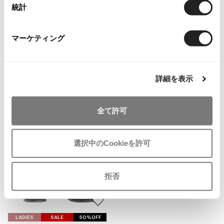
統計
You May Also Like
ISSEY MIYAKE MEN / IM MEN
イッセイミヤケメン / アイムメン
1
件
マーケティング
アクセサリー
ブーツ・シューズ
PLEATS PLEAS
コスチュームナショナル/CoSTUMENATIONAL
PLEATS PLEASE
詳細を表示
more ITEMS
プリーツプリーズ
全て許可
Jean Paul GAULTIER
選択中のCookieを許可
Jean-Paul GAULTIER
ジャンポールゴルチエ
Jean-Paul GAULTIER CLASSIQUE
拒否
ジャンポールゴルチエクラシック
Jean-Paul GAULTIER FEMME
ジャンポールゴルチエファム
お
気
Jean-Paul GAULTIER HOMME
LADIES
SALE
50%OFF