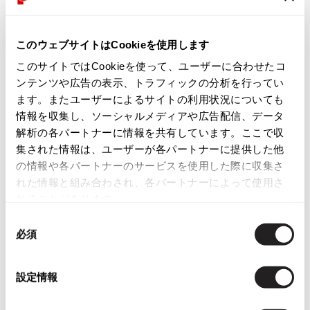
新品同様・美中古品
ISSEY MIYAKE
１回使用のみの綺麗なお品です
このウェブサイトはCookieを使用します
BAO BAO ISSEY MIYAKE
このサイトではCookieを使って、ユーザーに合わせたコ
バオバオ イッセイミヤケ
商品コード
ンテンツや広告の表示、トラフィックの分析を行ってい
HOMME PLISSE ISSEY MIYAKE
ます。またユーザーによるサイトの利用状況についても
K-2275
オムプリッセイッセイミヤケ
情報を収集し、ソーシャルメディアや広告配信、データ
ISSEY MIYAKE
解析の各パートナーに情報を共有しています。ここで収
イッセイミヤケ
カテゴリ
集された情報は、ユーザーが各パートナーに提供した他
ISSEY MIYAKE 132 5.
レディース
アクセサリー
ブーツ・シューズ
の情報や各パートナーのサービスを使用した際に収集さ
イッセイミヤケ 132 5.
れた情報と組み合わされ、各パートナーによって使用さ
ISSEY MIYAKE A-POC
れることがあります。
この商品について問い合わせる
イッセイミヤケエイポック
同
ISSEY MIYAKE FETE
店頭試着については
店舗案内
をご確認ください。
必須
意
イッセイミヤケフェット
の
ISSEY MIYAKE HaaT
選
イッセイミヤケハート
設定情報
択
ISSEY MIYAKE me
イッセイミヤケミー