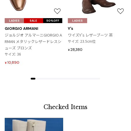
お
お
気
気
LADIES
SALE
50%OFF
LADIES
に
に
GIORGIO ARMANI
Y's
入
入
ジョルジオ アルマーニGIORGIO A
ワイズY's レザーブーツ 茶
り
り
RMAN メタリックレザードレスシ
サイズ: 23.5cm位
に
に
ューズ ブロンズ
28,380
¥
追
追
サイズ: 36
加
加
10,890
¥
Checked Items