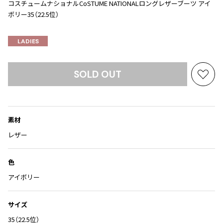
Yohji Yamamoto
コスチュームナショナルCoSTUME NATIONALロングレザーブーツ アイ
ブルゾン
ブルゾン
ボリー35（22.5位）
トップス
B Yohji Yamamoto
スーツ
コート
ボトムス
ビーヨウジヤマモト
LADIES
Ground Y
アウター
2026.07.23
グラウンドワイ
アクセサリー
アクセサリー
Dye
アクセサリー
SOLD OUT
REGULATION Yohji Yamamoto
お
レギュレーション ヨウジヤマモト
気
バッグ
バッグ
S'YTE
に
サイト
入
帽子
帽子
素材
り
Yohji Yamamoto
ストール・マフラー
ストール・マフラー
に
ヨウジヤマモト
レザー
追
ベルト・サスペンダー
ネクタイ
Yohji Yamamoto FEMME
加
ヨウジヤマモト ファム
色
パンプス
ベルト・サスペンダー
Yohji Yamamoto NOIR
アイボリー
ミュール・サンダル
ブーツ・シューズ
ヨウジヤマモト ノアール
Yohji Yamamoto POUR HOMME
ブーツ・シューズ
スニーカー・サンダル
サイズ
ヨウジヤマモト プールオム
スニーカー
その他のアクセサリー
35（22.5位）