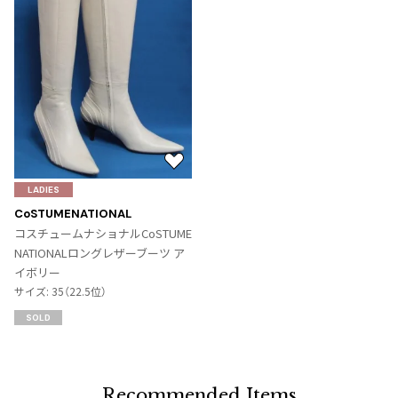
お
気
LADIES
に
CoSTUMENATIONAL
入
コスチュームナショナルCoSTUME
り
NATIONALロングレザーブーツ ア
に
イボリー
追
サイズ: 35（22.5位）
加
SOLD
Recommended Items