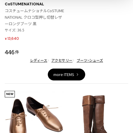
に
ジャンポールゴルチエオム
CoSTUMENATIONAL
入
コスチュームナショナルCoSTUME
り
NATIONAL クロコ型押し切替レザ
Vivienne Westwood
に
ーロングブーツ 黒
追
サイズ: 36.5
加
Vivienne Westwood
13,640
¥
ヴィヴィアンウエストウッド
446
件
レディース
アクセサリー
ブーツ・シューズ
Maison Margiela
more ITEMS
Maison Margiela
メゾンマルジェラ
NEW