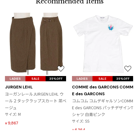
Recommended Items
お
お
気
気
LADIES
SALE
35%OFF
LADIES
SALE
35%OFF
に
に
JURGEN LEHL
COMME des GARCONS COMM
入
入
ヨーガンレールJURGEN LEHL ウ
E des GARCONS
り
り
ール２タックラップスカート 茶ベ
コムコム コムデギャルソンCOMM
に
に
ージュ
E des GARCONS パッチデザインT
追
追
サイズ: M
シャツ 白青ピンク
加
加
サイズ: SS
9,867
¥
6,364
¥