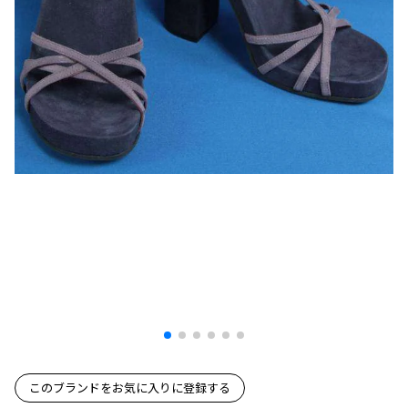
プリーツプリーズ
トップス
コムデギャルソンオムプリュス
COMME des GARCONS SHIRT
ジャンポールゴルチエ
ボトムス
ボトムス
ボトムス
コムデギャルソンシャツ
2026.07.29
ヴィヴィアンウエストウッド
アウター
robe de chambre COMME des GARCONS
Sunglass
ローブドシャンブル コムデギャルソン
スカート
ウールパンツ
メゾン マルジェラ
アクセサリー
tricot COMME des GARCONS
パンツ
コットンパンツ
トリコ コムデギャルソン
デニム
デニム
レディース
ハーフパンツ・キュロット
サルエルパンツ
JUNYA WATANABE
サルエルパンツ
ハーフパンツ
トップス
GANRYU
その他のボトムス
その他のボトムス
ボトムス
ガンリュウ
アウター
JUNYA WATANABE
ジュンヤワタナベ
アクセサリー
アウター
アウター
JUNYA WATANABE MAN
ジュンヤワタナベマン
ジャケット
スーツ
このブランドをお気に入りに登録する
メンズ
コート
ジャケット