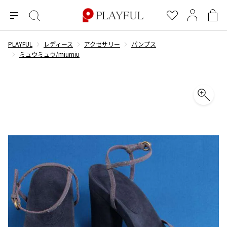
メ
絞
お
マ
シ
ニ
り
気
イ
ョ
ュ
込
に
ペ
ッ
PLAYFUL
レディース
アクセサリー
パンプス
×
ブランドA-Z
INDEX
more brands
トップス
トップス
すべての新着アイテムを表示
すべてのSALEアイテムを表示
ー
み
入
ー
ピ
ミュウミュウ/miumiu
検
り
ジ
ン
COMME des GARÇONS
索
グ
長袖ブラウス・シャツ
長袖シャツ
ブランド
レディース
バ
半袖ブラウス・シャツ
半袖シャツ
BLACK COMME des GARCONS
ッ
ブラックコムデギャルソン
グ
コムデギャルソン
トップス
カーディガン
ニット
COMME des GARCONS
ジュンヤワタナベ
ボトムス
ニット
カーディガン
コムデギャルソン
ヨウジヤマモト
アウター
COMME des GARCONS COMME des GARCONS
パーカー・スウェット
パーカー・スウェット
コムデギャルソン コムデギャルソン
ワイズ
アクセサリー
ワンピース
ベスト
COMME des GARCONS HOMME
ワイスリー
ベスト・ボレロ
カットソー
コムデギャルソンオム
COMME des GARCONS HOMME DEUX
リミフゥ
Tシャツ・カットソー
Tシャツ・ポロシャツ
メンズ
コムデギャルソン オムドゥ
イッセイミヤケ
ノースリーブ
ノースリーブ
COMME des GARCONS HOMME PLUS