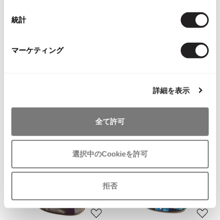
ISSEY MIYAKE MEN / IM MEN
統計
イッセイミヤケメン / アイムメン
You May Also Like
マーケティング
PLEATS PLEAS
3
件
アクセサリー
パンプス
ミュウミュウ/miumiu
PLEATS PLEASE
プリーツプリーズ
詳細を表示
more ITEMS
Jean Paul GAULTIER
全て許可
Jean-Paul GAULTIER
ジャンポールゴルチエ
選択中のCookieを許可
Jean-Paul GAULTIER CLASSIQUE
ジャンポールゴルチエクラシック
拒否
Jean-Paul GAULTIER FEMME
ジャンポールゴルチエファム
Jean-Paul GAULTIER HOMME
お
お