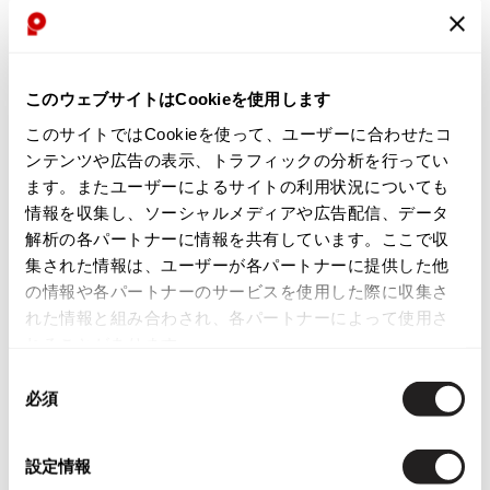
ISSEY MIYAKE
商品コード
K-2240
BAO BAO ISSEY MIYAKE
このウェブサイトはCookieを使用します
バオバオ イッセイミヤケ
付属品
このサイトではCookieを使って、ユーザーに合わせたコ
HOMME PLISSE ISSEY MIYAKE
ンテンツや広告の表示、トラフィックの分析を行ってい
箱、保存袋
オムプリッセイッセイミヤケ
ます。またユーザーによるサイトの利用状況についても
ISSEY MIYAKE
情報を収集し、ソーシャルメディアや広告配信、データ
イッセイミヤケ
カテゴリ
解析の各パートナーに情報を共有しています。ここで収
ISSEY MIYAKE 132 5.
レディース
アクセサリー
パンプス
集された情報は、ユーザーが各パートナーに提供した他
イッセイミヤケ 132 5.
の情報や各パートナーのサービスを使用した際に収集さ
ISSEY MIYAKE A-POC
れた情報と組み合わされ、各パートナーによって使用さ
イッセイミヤケエイポック
この商品について問い合わせる
れることがあります。
ISSEY MIYAKE FETE
店頭試着については
店舗案内
をご確認ください。
同
イッセイミヤケフェット
必須
意
ISSEY MIYAKE HaaT
English Page(Global shipping)
の
イッセイミヤケハート
選
ISSEY MIYAKE me
設定情報
択
イッセイミヤケミー