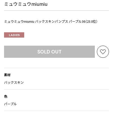
Yohji Yamamoto
ミュウミュウmiumiu
ブルゾン
ブルゾン
トップス
B Yohji Yamamoto
スーツ
コート
ボトムス
ビーヨウジヤマモト
ミュウミュウmiumiu バックスキンパンプス パープル36（23.0位）
Ground Y
アウター
2026.07.23
グラウンドワイ
アクセサリー
アクセサリー
Dye
アクセサリー
LADIES
REGULATION Yohji Yamamoto
レギュレーション ヨウジヤマモト
バッグ
バッグ
S'YTE
SOLD OUT
お
サイト
帽子
帽子
気
Yohji Yamamoto
ストール・マフラー
ストール・マフラー
に
ヨウジヤマモト
入
ベルト・サスペンダー
ネクタイ
Yohji Yamamoto FEMME
素材
り
ヨウジヤマモト ファム
に
パンプス
ベルト・サスペンダー
バックスキン
Yohji Yamamoto NOIR
追
ミュール・サンダル
ブーツ・シューズ
ヨウジヤマモト ノアール
加
色
Yohji Yamamoto POUR HOMME
ブーツ・シューズ
スニーカー・サンダル
パープル
ヨウジヤマモト プールオム
スニーカー
その他のアクセサリー