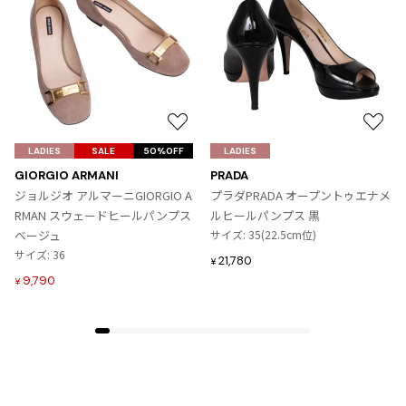
お
お
気
気
LADIES
SALE
50%OFF
LADIES
に
に
GIORGIO ARMANI
PRADA
入
入
ジョルジオ アルマーニGIORGIO A
プラダPRADA オープントゥエナメ
り
り
RMAN スウェードヒールパンプス
ルヒールパンプス 黒
に
に
ベージュ
サイズ: 35(22.5cm位)
追
追
サイズ: 36
21,780
¥
加
加
9,790
¥