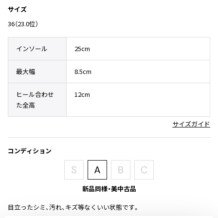
その他アクセサリー
メガネ・サングラス
サイズ
Y's
メガネ・サングラス
36（23.0位）
Y's
インソール
25cm
ワイズ
Y's for men
最大幅
8.5cm
ワイズフォーメン
2026.07.16
Denim
ヒール合わせ
12cm
Y-3
た全高
すべてを表示
サイズガイド
Y-3
ワイスリー
コンディション
LIMI feu
新品同様・美中古品
LIMI feu
リミフゥ
目立ったシミ、汚れ、キズ等なくいい状態です。