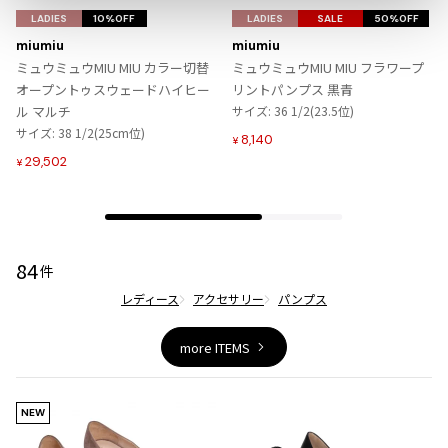
ジャンポールゴルチエオム
気
気
LADIES
10%OFF
LADIES
SALE
50%OFF
に
に
miumiu
miumiu
入
入
ミュウミュウMIU MIU カラー切替
ミュウミュウMIU MIU フラワープ
Vivienne Westwood
り
り
オープントゥスウェードハイヒー
リントパンプス 黒青
に
に
ル マルチ
サイズ: 36 1/2(23.5位)
Vivienne Westwood
追
追
サイズ: 38 1/2(25cm位)
8,140
ヴィヴィアンウエストウッド
¥
加
加
29,502
¥
Maison Margiela
Maison Margiela
84
件
メゾンマルジェラ
レディース
アクセサリー
パンプス
more ITEMS
NEW