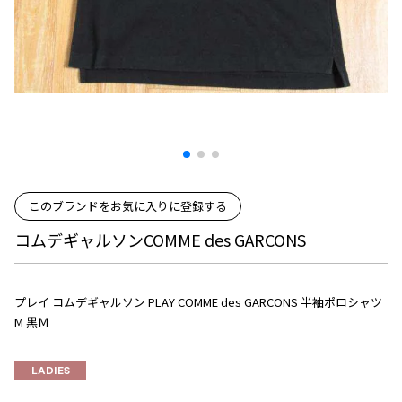
プリーツプリーズ
トップス
コムデギャルソンオムプリュス
COMME des GARCONS SHIRT
ジャンポールゴルチエ
ボトムス
ボトムス
ボトムス
コムデギャルソンシャツ
2026.07.29
ヴィヴィアンウエストウッド
アウター
robe de chambre COMME des GARCONS
Sunglass
ローブドシャンブル コムデギャルソン
スカート
ウールパンツ
メゾン マルジェラ
アクセサリー
tricot COMME des GARCONS
パンツ
コットンパンツ
トリコ コムデギャルソン
デニム
デニム
レディース
ハーフパンツ・キュロット
サルエルパンツ
JUNYA WATANABE
このブランドをお気に入りに登録する
サルエルパンツ
ハーフパンツ
トップス
コムデギャルソンCOMME des GARCONS
GANRYU
その他のボトムス
その他のボトムス
ボトムス
ガンリュウ
アウター
JUNYA WATANABE
プレイ コムデギャルソン PLAY COMME des GARCONS 半袖ポロシャツ
ジュンヤワタナベ
アクセサリー
アウター
アウター
M 黒Ｍ
JUNYA WATANABE MAN
ジュンヤワタナベマン
ジャケット
スーツ
LADIES
メンズ
コート
ジャケット