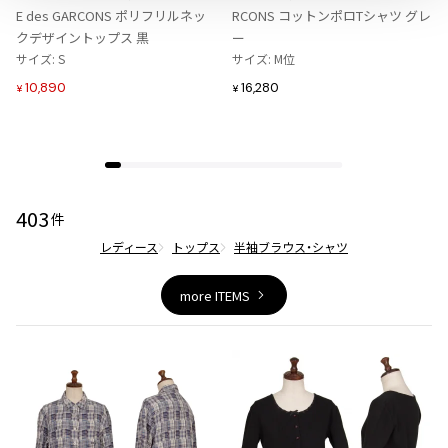
ジャンポールゴルチエオム
り
り
E des GARCONS ポリフリルネッ
RCONS コットンポロTシャツ グレ
に
に
クデザイントップス 黒
ー
追
追
サイズ: S
サイズ: M位
Vivienne Westwood
加
加
10,890
16,280
¥
¥
Vivienne Westwood
ヴィヴィアンウエストウッド
Maison Margiela
403
件
レディース
トップス
半袖ブラウス・シャツ
Maison Margiela
メゾンマルジェラ
more ITEMS