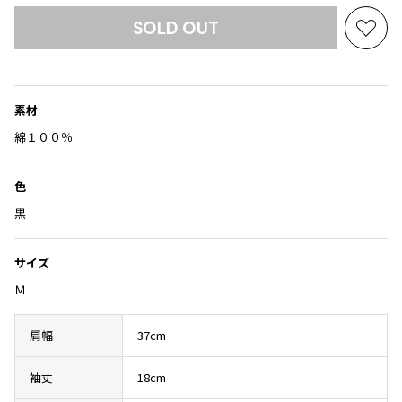
Yohji Yamamoto
ブルゾン
ブルゾン
SOLD OUT
トップス
お
B Yohji Yamamoto
スーツ
コート
気
ボトムス
ビーヨウジヤマモト
に
Ground Y
アウター
入
2026.07.23
グラウンドワイ
素材
り
アクセサリー
アクセサリー
Dye
アクセサリー
REGULATION Yohji Yamamoto
に
綿１００％
レギュレーション ヨウジヤマモト
追
バッグ
バッグ
加
S'YTE
色
サイト
帽子
帽子
黒
Yohji Yamamoto
ストール・マフラー
ストール・マフラー
ヨウジヤマモト
ベルト・サスペンダー
ネクタイ
サイズ
Yohji Yamamoto FEMME
ヨウジヤマモト ファム
Ｍ
パンプス
ベルト・サスペンダー
Yohji Yamamoto NOIR
ミュール・サンダル
ブーツ・シューズ
ヨウジヤマモト ノアール
肩幅
37cm
Yohji Yamamoto POUR HOMME
ブーツ・シューズ
スニーカー・サンダル
ヨウジヤマモト プールオム
袖丈
18cm
スニーカー
その他のアクセサリー