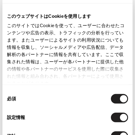
ISSEY MIYAKE
商品コード
このウェブサイトはCookieを使用します
K-2200
BAO BAO ISSEY MIYAKE
このサイトではCookieを使って、ユーザーに合わせたコ
バオバオ イッセイミヤケ
ンテンツや広告の表示、トラフィックの分析を行ってい
HOMME PLISSE ISSEY MIYAKE
カテゴリ
ます。またユーザーによるサイトの利用状況についても
オムプリッセイッセイミヤケ
情報を収集し、ソーシャルメディアや広告配信、データ
レディース
トップス
半袖ブラウス・シャツ
ISSEY MIYAKE
解析の各パートナーに情報を共有しています。ここで収
イッセイミヤケ
集された情報は、ユーザーが各パートナーに提供した他
この商品について問い合わせる
ISSEY MIYAKE 132 5.
の情報や各パートナーのサービスを使用した際に収集さ
イッセイミヤケ 132 5.
れた情報と組み合わされ、各パートナーによって使用さ
店頭試着については
店舗案内
をご確認ください。
ISSEY MIYAKE A-POC
れることがあります。
イッセイミヤケエイポック
English Page(Global shipping)
同
ISSEY MIYAKE FETE
必須
意
イッセイミヤケフェット
の
ISSEY MIYAKE HaaT
選
設定情報
イッセイミヤケハート
択
ISSEY MIYAKE me
イッセイミヤケミー