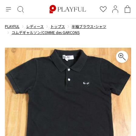
メ
絞
お
マ
シ
ニ
り
気
イ
ョ
ュ
込
に
ペ
ッ
PLAYFUL
レディース
トップス
半袖ブラウス・シャツ
×
ブランドA-Z
INDEX
more brands
トップス
トップス
すべての新着アイテムを表示
すべてのSALEアイテムを表示
ー
み
入
ー
ピ
コムデギャルソン/COMME des GARCONS
検
り
ジ
ン
COMME des GARÇONS
索
グ
長袖ブラウス・シャツ
長袖シャツ
ブランド
レディース
バ
半袖ブラウス・シャツ
半袖シャツ
BLACK COMME des GARCONS
ッ
ブラックコムデギャルソン
グ
コムデギャルソン
トップス
カーディガン
ニット
COMME des GARCONS
ジュンヤワタナベ
ボトムス
ニット
カーディガン
コムデギャルソン
ヨウジヤマモト
アウター
COMME des GARCONS COMME des GARCONS
パーカー・スウェット
パーカー・スウェット
コムデギャルソン コムデギャルソン
ワイズ
アクセサリー
ワンピース
ベスト
COMME des GARCONS HOMME
ワイスリー
ベスト・ボレロ
カットソー
コムデギャルソンオム
COMME des GARCONS HOMME DEUX
リミフゥ
Tシャツ・カットソー
Tシャツ・ポロシャツ
メンズ
コムデギャルソン オムドゥ
イッセイミヤケ
ノースリーブ
ノースリーブ
COMME des GARCONS HOMME PLUS