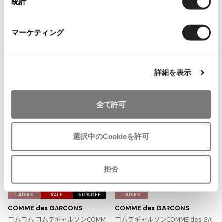
You May Also Like
統計
ISSEY MIYAKE MEN / IM MEN
31
イッセイミヤケメン / アイムメン
件
マーケティング
トップス
半袖ブラウス・シャツ
コムデギャルソン/COMME des GARCONS
PLEATS PLEAS
more ITEMS
詳細を表示
PLEATS PLEASE
プリーツプリーズ
全て許可
Jean Paul GAULTIER
選択中のCookieを許可
Jean-Paul GAULTIER
ジャンポールゴルチエ
Jean-Paul GAULTIER CLASSIQUE
拒否
ジャンポールゴルチエクラシック
お
お
Jean-Paul GAULTIER FEMME
気
気
LADIES
SALE
50%OFF
LADIES
ジャンポールゴルチエファム
に
に
COMME des GARCONS
COMME des GARCONS
Jean-Paul GAULTIER HOMME
入
入
コムコム コムデギャルソンCOMM
コムデギャルソンCOMME des GA