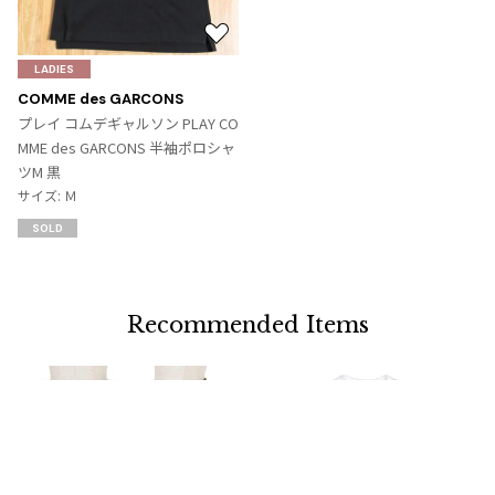
お
気
LADIES
に
COMME des GARCONS
入
プレイ コムデギャルソン PLAY CO
り
MME des GARCONS 半袖ポロシャ
に
ツM 黒
追
サイズ: Ｍ
加
SOLD
Recommended Items