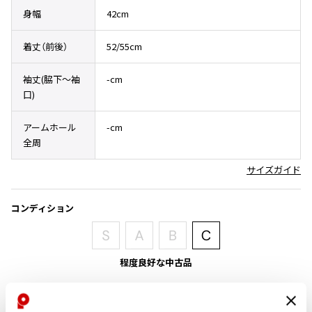
その他アクセサリー
メガネ・サングラス
身幅
42cm
Y's
メガネ・サングラス
着丈（前後）
52/55cm
Y's
ワイズ
袖丈(脇下〜袖
-cm
Y's for men
口)
ワイズフォーメン
2026.07.16
Denim
アームホール
-cm
全周
Y-3
すべてを表示
サイズガイド
Y-3
ワイスリー
コンディション
LIMI feu
程度良好な中古品
LIMI feu
着用感有りですが、目立ったシミ、汚れ、ほつれ等はありません。クリー
リミフゥ
ニング済み