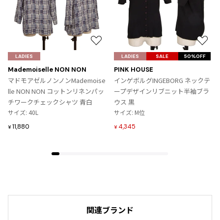
お
お
気
気
LADIES
LADIES
SALE
50%OFF
に
に
Mademoiselle NON NON
PINK HOUSE
入
入
マドモアゼルノンノンMademoise
インゲボルグINGEBORG ネックテ
り
り
lle NON NON コットンリネンパッ
ープデザインリブニット半袖ブラ
に
に
チワークチェックシャツ 青白
ウス 黒
追
追
サイズ: 40L
サイズ: M位
加
加
11,880
4,345
¥
¥
関連ブランド