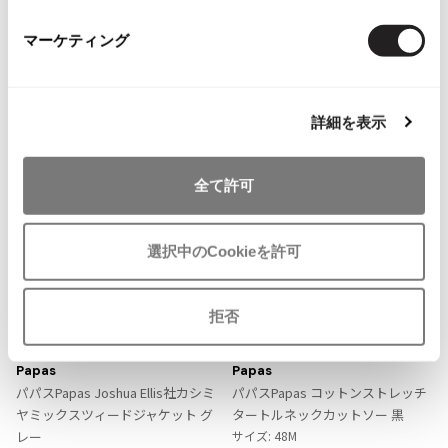
ISSEY MIYAKE MEN / IM MEN
パパス/Papas
マーケティング
イッセイミヤケメン / アイムメン
more ITEMS
PLEATS PLEAS
詳細を表示
PLEATS PLEASE
プリーツプリーズ
全て許可
Jean Paul GAULTIER
選択中のCookieを許可
Jean-Paul GAULTIER
ジャンポールゴルチエ
拒否
お
お
Jean-Paul GAULTIER CLASSIQUE
気
気
LADIES
LADIES
15%OFF
ジャンポールゴルチエクラシック
に
に
Papas
Papas
入
入
Jean-Paul GAULTIER FEMME
パパスPapas Joshua Ellis社カシミ
パパスPapas コットンストレッチ
り
り
ジャンポールゴルチエファム
ヤミックスツィードジャケット グ
タートルネックカットソー 黒
に
に
Jean-Paul GAULTIER HOMME
レー
サイズ: 48M