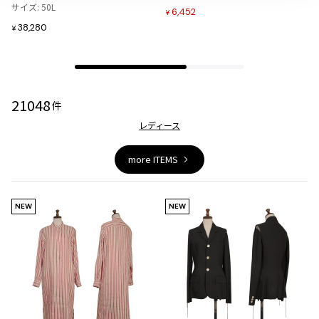
追
追
ジャンポールゴルチエオム
サイズ: 50L
6,452
¥
加
加
38,280
¥
Vivienne Westwood
Vivienne Westwood
21048
ヴィヴィアンウエストウッド
件
レディース
Maison Margiela
more ITEMS
Maison Margiela
メゾンマルジェラ
NEW
NEW