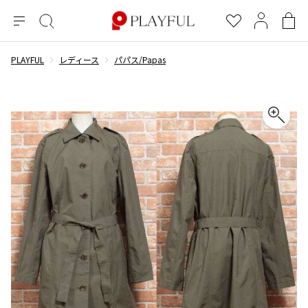
メ
絞
お
マ
シ
ニ
り
気
イ
ョ
ュ
込
に
ペ
ッ
PLAYFUL
レディース
パパス/Papas
×
ブランドA-Z
INDEX
more brands
トップス
トップス
すべての新着アイテムを表示
すべてのSALEアイテムを表示
ー
み
入
ー
ピ
検
り
ジ
ン
COMME des GARÇONS
索
グ
長袖ブラウス・シャツ
長袖シャツ
ブランド
レディース
バ
半袖ブラウス・シャツ
半袖シャツ
BLACK COMME des GARCONS
ッ
ブラックコムデギャルソン
グ
コムデギャルソン
トップス
カーディガン
ニット
COMME des GARCONS
ジュンヤワタナベ
ボトムス
ニット
カーディガン
コムデギャルソン
ヨウジヤマモト
アウター
COMME des GARCONS COMME des GARCONS
パーカー・スウェット
パーカー・スウェット
コムデギャルソン コムデギャルソン
ワイズ
アクセサリー
ワンピース
ベスト
COMME des GARCONS HOMME
ワイスリー
ベスト・ボレロ
カットソー
コムデギャルソンオム
COMME des GARCONS HOMME DEUX
リミフゥ
Tシャツ・カットソー
Tシャツ・ポロシャツ
メンズ
コムデギャルソン オムドゥ
イッセイミヤケ
ノースリーブ
ノースリーブ
COMME des GARCONS HOMME PLUS