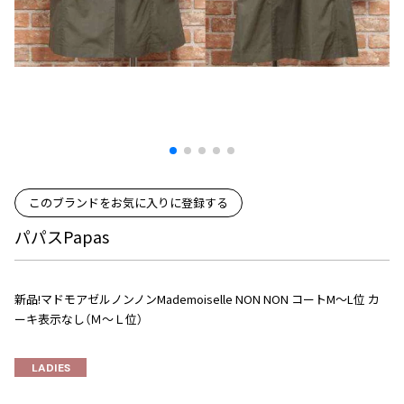
プリーツプリーズ
トップス
コムデギャルソンオムプリュス
COMME des GARCONS SHIRT
ジャンポールゴルチエ
ボトムス
ボトムス
ボトムス
コムデギャルソンシャツ
2026.07.29
ヴィヴィアンウエストウッド
アウター
robe de chambre COMME des GARCONS
Sunglass
ローブドシャンブル コムデギャルソン
スカート
ウールパンツ
メゾン マルジェラ
アクセサリー
tricot COMME des GARCONS
パンツ
コットンパンツ
トリコ コムデギャルソン
デニム
デニム
レディース
ハーフパンツ・キュロット
サルエルパンツ
JUNYA WATANABE
このブランドをお気に入りに登録する
サルエルパンツ
ハーフパンツ
トップス
パパスPapas
GANRYU
その他のボトムス
その他のボトムス
ボトムス
ガンリュウ
アウター
JUNYA WATANABE
新品!マドモアゼルノンノンMademoiselle NON NON コートM～L位 カ
ジュンヤワタナベ
アクセサリー
アウター
アウター
ーキ表示なし（Ｍ～Ｌ位）
JUNYA WATANABE MAN
ジュンヤワタナベマン
ジャケット
スーツ
LADIES
メンズ
コート
ジャケット