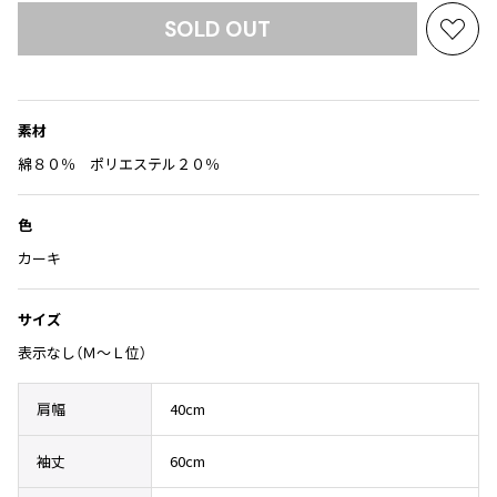
Yohji Yamamoto
SOLD OUT
ブルゾン
ブルゾン
お
トップス
B Yohji Yamamoto
気
スーツ
コート
ボトムス
ビーヨウジヤマモト
に
Ground Y
入
アウター
素材
2026.07.23
グラウンドワイ
り
アクセサリー
アクセサリー
Dye
アクセサリー
に
綿８０％ ポリエステル２０％
REGULATION Yohji Yamamoto
追
レギュレーション ヨウジヤマモト
加
バッグ
バッグ
S'YTE
色
サイト
帽子
帽子
カーキ
Yohji Yamamoto
ストール・マフラー
ストール・マフラー
ヨウジヤマモト
サイズ
ベルト・サスペンダー
ネクタイ
Yohji Yamamoto FEMME
表示なし（Ｍ～Ｌ位）
ヨウジヤマモト ファム
パンプス
ベルト・サスペンダー
Yohji Yamamoto NOIR
ミュール・サンダル
ブーツ・シューズ
ヨウジヤマモト ノアール
肩幅
40cm
Yohji Yamamoto POUR HOMME
ブーツ・シューズ
スニーカー・サンダル
袖丈
60cm
ヨウジヤマモト プールオム
スニーカー
その他のアクセサリー