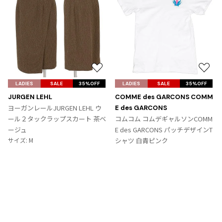
お
お
気
気
LADIES
SALE
35%OFF
LADIES
SALE
35%OFF
に
に
JURGEN LEHL
COMME des GARCONS COMM
入
入
ヨーガンレールJURGEN LEHL ウ
E des GARCONS
り
り
ール２タックラップスカート 茶ベ
コムコム コムデギャルソンCOMM
に
に
ージュ
E des GARCONS パッチデザインT
追
追
サイズ: M
シャツ 白青ピンク
加
加
サイズ: SS
9,867
¥
6,364
¥