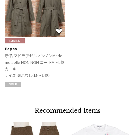
お
気
LADIES
に
Papas
入
新品!マドモアゼルノンノンMade
り
moiselle NON NON コートM～L位
に
カーキ
追
サイズ: 表示なし（Ｍ～Ｌ位）
加
SOLD
Recommended Items