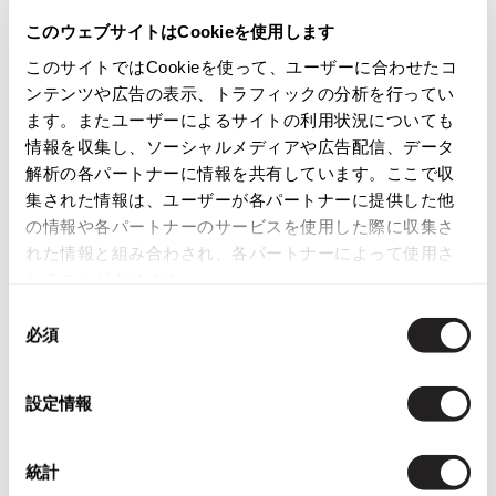
K-2195
ISSEY MIYAKE
このウェブサイトはCookieを使用します
このサイトではCookieを使って、ユーザーに合わせたコ
BAO BAO ISSEY MIYAKE
カテゴリ
ンテンツや広告の表示、トラフィックの分析を行ってい
バオバオ イッセイミヤケ
ます。またユーザーによるサイトの利用状況についても
レディース
HOMME PLISSE ISSEY MIYAKE
情報を収集し、ソーシャルメディアや広告配信、データ
オムプリッセイッセイミヤケ
解析の各パートナーに情報を共有しています。ここで収
この商品について問い合わせる
ISSEY MIYAKE
集された情報は、ユーザーが各パートナーに提供した他
イッセイミヤケ
店頭試着については
店舗案内
をご確認ください。
の情報や各パートナーのサービスを使用した際に収集さ
ISSEY MIYAKE 132 5.
れた情報と組み合わされ、各パートナーによって使用さ
イッセイミヤケ 132 5.
れることがあります。
English Page(Global shipping)
ISSEY MIYAKE A-POC
同
イッセイミヤケエイポック
必須
意
ISSEY MIYAKE FETE
の
イッセイミヤケフェット
選
設定情報
ISSEY MIYAKE HaaT
択
イッセイミヤケハート
You May Also Like
ISSEY MIYAKE me
統計
3
イッセイミヤケミー
件