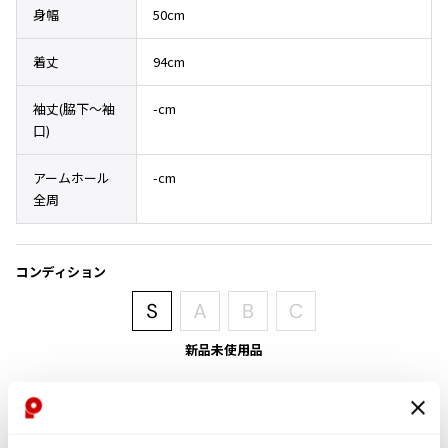
身幅
50cm
その他アクセサリー
メガネ・サングラス
Y's
メガネ・サングラス
着丈
94cm
Y's
ワイズ
袖丈(脇下〜袖
-cm
Y's for men
口)
ワイズフォーメン
2026.07.16
アームホール
-cm
Denim
全周
Y-3
すべてを表示
Y-3
コンディション
ワイスリー
LIMI feu
新品未使用品
新品
LIMI feu
リミフゥ
商品コード