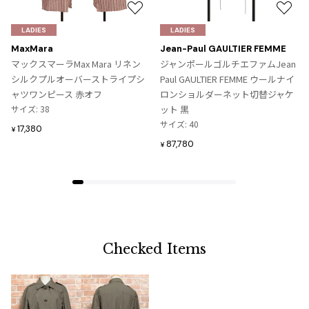
お
お
気
気
LADIES
LADIES
に
に
MaxMara
Jean-Paul GAULTIER FEMME
入
入
マックスマーラMax Mara リネン
ジャンポールゴルチエファムJean
り
り
シルクプルオーバーストライプシ
Paul GAULTIER FEMME ウールナイ
に
に
ャツワンピース 赤オフ
ロンショルダーネット切替ジャケ
追
追
サイズ: 38
ット 黒
加
加
サイズ: 40
17,380
¥
87,780
¥
Checked Items