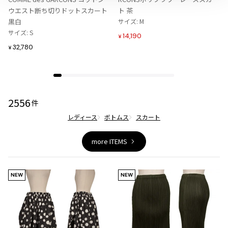
ジャンポールゴルチエオム
に
に
ウエスト断ち切りドットスカート
ト 茶
追
追
黒白
サイズ: M
加
加
サイズ: S
Vivienne Westwood
14,190
¥
32,780
¥
Vivienne Westwood
ヴィヴィアンウエストウッド
2556
件
Maison Margiela
レディース
ボトムス
スカート
Maison Margiela
メゾンマルジェラ
more ITEMS
NEW
NEW