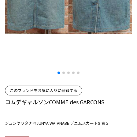
プリーツプリーズ
トップス
コムデギャルソンオムプリュス
COMME des GARCONS SHIRT
ジャンポールゴルチエ
ボトムス
ボトムス
ボトムス
コムデギャルソンシャツ
2026.07.29
ヴィヴィアンウエストウッド
アウター
robe de chambre COMME des GARCONS
Sunglass
ローブドシャンブル コムデギャルソン
スカート
ウールパンツ
メゾン マルジェラ
アクセサリー
tricot COMME des GARCONS
パンツ
コットンパンツ
トリコ コムデギャルソン
デニム
デニム
レディース
ハーフパンツ・キュロット
サルエルパンツ
JUNYA WATANABE
サルエルパンツ
ハーフパンツ
トップス
GANRYU
その他のボトムス
その他のボトムス
ボトムス
ガンリュウ
このブランドをお気に入りに登録する
アウター
JUNYA WATANABE
コムデギャルソンCOMME des GARCONS
ジュンヤワタナベ
アクセサリー
アウター
アウター
JUNYA WATANABE MAN
ジュンヤワタナベマン
ジュンヤワタナベJUNYA WATANABE デニムスカートS 青Ｓ
ジャケット
スーツ
メンズ
コート
ジャケット