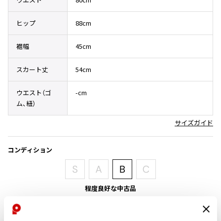
その他アクセサリー
メガネ・サングラス
Y's
ヒップ
88cm
メガネ・サングラス
Y's
裾幅
45cm
ワイズ
Y's for men
スカート丈
54cm
ワイズフォーメン
2026.07.16
Denim
ウエスト（ゴ
-cm
ム、紐）
Y-3
すべてを表示
サイズガイド
Y-3
ワイスリー
コンディション
LIMI feu
程度良好な中古品
LIMI feu
リミフゥ
目立ったシミ、汚れ、ほつれ等なくいい状態です。クリーニング済み