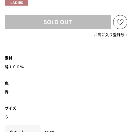
Yohji Yamamoto
LADIES
ブルゾン
ブルゾン
トップス
B Yohji Yamamoto
スーツ
コート
ボトムス
SOLD OUT
ビーヨウジヤマモト
お
Ground Y
アウター
気
お気に入り登録数 1
2026.07.23
グラウンドワイ
に
アクセサリー
アクセサリー
Dye
アクセサリー
REGULATION Yohji Yamamoto
入
レギュレーション ヨウジヤマモト
り
バッグ
バッグ
に
素材
S'YTE
追
サイト
帽子
帽子
綿１００％
加
Yohji Yamamoto
ストール・マフラー
ストール・マフラー
ヨウジヤマモト
色
ベルト・サスペンダー
ネクタイ
Yohji Yamamoto FEMME
青
ヨウジヤマモト ファム
パンプス
ベルト・サスペンダー
Yohji Yamamoto NOIR
ミュール・サンダル
ブーツ・シューズ
サイズ
ヨウジヤマモト ノアール
Yohji Yamamoto POUR HOMME
ブーツ・シューズ
スニーカー・サンダル
Ｓ
ヨウジヤマモト プールオム
スニーカー
その他のアクセサリー
ウエスト
80cm