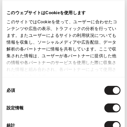
商品コード
ISSEY MIYAKE
このウェブサイトはCookieを使用します
K-2178
このサイトではCookieを使って、ユーザーに合わせたコ
BAO BAO ISSEY MIYAKE
バオバオ イッセイミヤケ
ンテンツや広告の表示、トラフィックの分析を行ってい
カテゴリ
ます。またユーザーによるサイトの利用状況についても
HOMME PLISSE ISSEY MIYAKE
レディース
ボトムス
スカート
情報を収集し、ソーシャルメディアや広告配信、データ
オムプリッセイッセイミヤケ
解析の各パートナーに情報を共有しています。ここで収
ISSEY MIYAKE
集された情報は、ユーザーが各パートナーに提供した他
イッセイミヤケ
この商品について問い合わせる
の情報や各パートナーのサービスを使用した際に収集さ
ISSEY MIYAKE 132 5.
店頭試着については
店舗案内
をご確認ください。
れた情報と組み合わされ、各パートナーによって使用さ
イッセイミヤケ 132 5.
れることがあります。
ISSEY MIYAKE A-POC
English Page(Global shipping)
イッセイミヤケエイポック
同
必須
意
ISSEY MIYAKE FETE
イッセイミヤケフェット
の
選
ISSEY MIYAKE HaaT
設定情報
イッセイミヤケハート
択
ISSEY MIYAKE me
You May Also Like
統計
イッセイミヤケミー