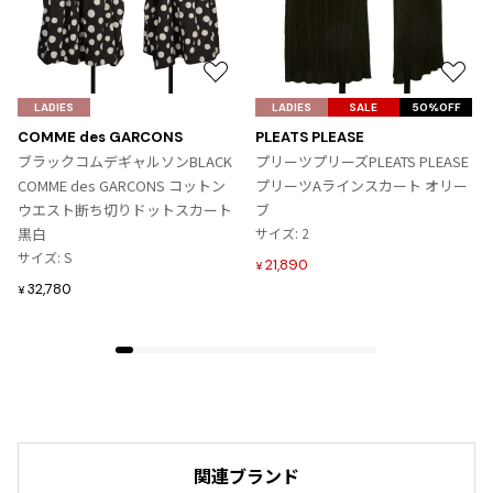
お
お
気
気
LADIES
LADIES
SALE
50%OFF
に
に
COMME des GARCONS
PLEATS PLEASE
入
入
ブラックコムデギャルソンBLACK
プリーツプリーズPLEATS PLEASE
り
り
COMME des GARCONS コットン
プリーツAラインスカート オリー
に
に
ウエスト断ち切りドットスカート
ブ
追
追
黒白
サイズ: 2
加
加
サイズ: S
21,890
¥
32,780
¥
関連ブランド