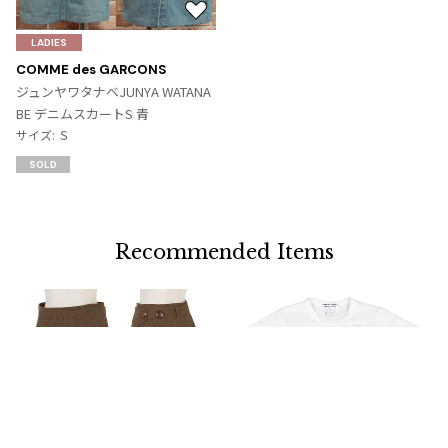
お
気
LADIES
に
COMME des GARCONS
入
ジュンヤワタナベJUNYA WATANA
り
BE デニムスカートS 青
に
サイズ: Ｓ
追
SOLD
加
Recommended Items