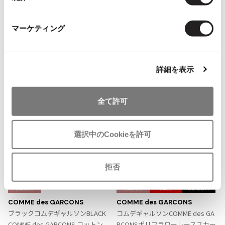
ISSEY MIYAKE MEN / IM MEN
369
件
イッセイミヤケメン / アイムメン
マーケティング
ボトムス
スカート
コムデギャルソン/COMME des GARCONS
PLEATS PLEAS
more ITEMS
詳細を表示
PLEATS PLEASE
NEW
NEW
プリーツプリーズ
全て許可
Jean Paul GAULTIER
選択中のCookieを許可
Jean-Paul GAULTIER
ジャンポールゴルチエ
拒否
Jean-Paul GAULTIER CLASSIQUE
お
お
ジャンポールゴルチエクラシック
気
気
LADIES
LADIES
SALE
50%OFF
Jean-Paul GAULTIER FEMME
に
に
COMME des GARCONS
COMME des GARCONS
ジャンポールゴルチエファム
入
入
ブラックコムデギャルソンBLACK
コムデギャルソンCOMME des GA
Jean-Paul GAULTIER HOMME
り
り
COMME des GARCONS コットン
RCONSポリフラワーレーススカー