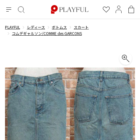
メ
絞
お
マ
シ
ニ
り
気
イ
ョ
ュ
込
に
ペ
ッ
PLAYFUL
レディース
ボトムス
スカート
×
ブランドA-Z
INDEX
more brands
トップス
トップス
すべての新着アイテムを表示
すべてのSALEアイテムを表示
ー
み
入
ー
ピ
コムデギャルソン/COMME des GARCONS
検
り
ジ
ン
COMME des GARÇONS
索
グ
長袖ブラウス・シャツ
長袖シャツ
ブランド
レディース
バ
半袖ブラウス・シャツ
半袖シャツ
BLACK COMME des GARCONS
ッ
ブラックコムデギャルソン
グ
コムデギャルソン
トップス
カーディガン
ニット
COMME des GARCONS
ジュンヤワタナベ
ボトムス
ニット
カーディガン
コムデギャルソン
ヨウジヤマモト
アウター
COMME des GARCONS COMME des GARCONS
パーカー・スウェット
パーカー・スウェット
コムデギャルソン コムデギャルソン
ワイズ
アクセサリー
ワンピース
ベスト
COMME des GARCONS HOMME
ワイスリー
ベスト・ボレロ
カットソー
コムデギャルソンオム
COMME des GARCONS HOMME DEUX
リミフゥ
Tシャツ・カットソー
Tシャツ・ポロシャツ
メンズ
コムデギャルソン オムドゥ
イッセイミヤケ
ノースリーブ
ノースリーブ
COMME des GARCONS HOMME PLUS