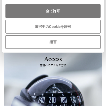
ISSEY MIYAKE MEN / IM MEN
イッセイミヤケメン / アイムメン
全て許可
PLEATS PLEAS
選択中のCookieを許可
PLEATS PLEASE
プリーツプリーズ
拒否
Jean Paul GAULTIER
Jean-Paul GAULTIER
ジャンポールゴルチエ
Jean-Paul GAULTIER CLASSIQUE
ジャンポールゴルチエクラシック
Jean-Paul GAULTIER FEMME
ジャンポールゴルチエファム
Jean-Paul GAULTIER HOMME