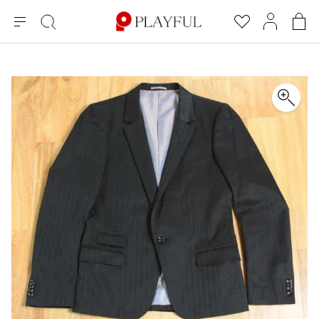
メ
絞
お
マ
シ
ニ
り
気
イ
ョ
ュ
込
に
ペ
ッ
×
ブランドA-Z
INDEX
more brands
トップス
トップス
すべての新着アイテムを表示
すべてのSALEアイテムを表示
ー
み
入
ー
ピ
検
り
ジ
ン
COMME des GARÇONS
索
グ
長袖ブラウス・シャツ
長袖シャツ
ブランド
レディース
バ
半袖ブラウス・シャツ
半袖シャツ
BLACK COMME des GARCONS
ッ
ブラックコムデギャルソン
グ
コムデギャルソン
トップス
カーディガン
ニット
COMME des GARCONS
ジュンヤワタナベ
ボトムス
ニット
カーディガン
コムデギャルソン
ヨウジヤマモト
アウター
COMME des GARCONS COMME des GARCONS
パーカー・スウェット
パーカー・スウェット
コムデギャルソン コムデギャルソン
ワイズ
アクセサリー
ワンピース
ベスト
COMME des GARCONS HOMME
ワイスリー
ベスト・ボレロ
カットソー
コムデギャルソンオム
COMME des GARCONS HOMME DEUX
リミフゥ
Tシャツ・カットソー
Tシャツ・ポロシャツ
メンズ
コムデギャルソン オムドゥ
イッセイミヤケ
ノースリーブ
ノースリーブ
COMME des GARCONS HOMME PLUS