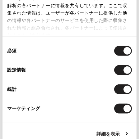
解析の各パートナーに情報を共有しています。ここで収
ISSEY MIYAKE
集された情報は、ユーザーが各パートナーに提供した他
の情報や各パートナーのサービスを使用した際に収集さ
BAO BAO ISSEY MIYAKE
れた情報と組み合わされ、各パートナーによって使用さ
バオバオ イッセイミヤケ
れることがあります。
Tags
HOMME PLISSE ISSEY MIYAKE
同
オムプリッセイッセイミヤケ
必須
意
ISSEY MIYAKE
#〜80年代
#秋冬
#90年代
#コレクション
の
イッセイミヤケ
#春夏
#2000年代
#2010年代
#変形
選
ISSEY MIYAKE 132 5.
設定情報
択
イッセイミヤケ 132 5.
#モノトーン
#メッシュ/チュール
ISSEY MIYAKE A-POC
統計
イッセイミヤケエイポック
ISSEY MIYAKE FETE
イッセイミヤケフェット
マーケティング
ISSEY MIYAKE HaaT
イッセイミヤケハート
ISSEY MIYAKE me
詳細を表示
イッセイミヤケミー