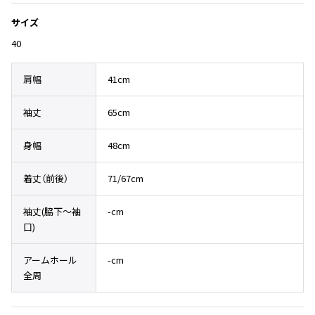
Yohji Yamamoto
ブルゾン
ブルゾン
サイズ
トップス
B Yohji Yamamoto
40
スーツ
コート
ボトムス
ビーヨウジヤマモト
Ground Y
アウター
肩幅
41cm
2026.07.23
グラウンドワイ
アクセサリー
アクセサリー
Dye
アクセサリー
REGULATION Yohji Yamamoto
袖丈
65cm
レギュレーション ヨウジヤマモト
バッグ
バッグ
S'YTE
身幅
48cm
サイト
帽子
帽子
Yohji Yamamoto
着丈（前後）
71/67cm
ストール・マフラー
ストール・マフラー
ヨウジヤマモト
ベルト・サスペンダー
ネクタイ
Yohji Yamamoto FEMME
袖丈(脇下〜袖
-cm
ヨウジヤマモト ファム
口)
パンプス
ベルト・サスペンダー
Yohji Yamamoto NOIR
ミュール・サンダル
ブーツ・シューズ
ヨウジヤマモト ノアール
アームホール
-cm
全周
Yohji Yamamoto POUR HOMME
ブーツ・シューズ
スニーカー・サンダル
ヨウジヤマモト プールオム
スニーカー
その他のアクセサリー