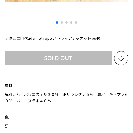
プリーツプリーズ
トップス
コムデギャルソンオムプリュス
COMME des GARCONS SHIRT
ジャンポールゴルチエ
ボトムス
ボトムス
ボトムス
コムデギャルソンシャツ
2026.07.29
ヴィヴィアンウエストウッド
アウター
robe de chambre COMME des GARCONS
Sunglass
ローブドシャンブル コムデギャルソン
スカート
ウールパンツ
メゾン マルジェラ
アクセサリー
アダムエロペadam et rope ストライプジャケット 黒40
tricot COMME des GARCONS
パンツ
コットンパンツ
トリコ コムデギャルソン
デニム
デニム
レディース
SOLD OUT
お
ハーフパンツ・キュロット
サルエルパンツ
JUNYA WATANABE
気
サルエルパンツ
ハーフパンツ
トップス
に
GANRYU
入
その他のボトムス
その他のボトムス
ボトムス
素材
ガンリュウ
り
アウター
に
JUNYA WATANABE
綿６５％ ポリエステル３０％ ポリウレタン５％ 裏地 キュプラ６
追
ジュンヤワタナベ
０％ ポリエステル４０％
アクセサリー
アウター
アウター
加
JUNYA WATANABE MAN
ジュンヤワタナベマン
色
ジャケット
スーツ
黒
メンズ
コート
ジャケット