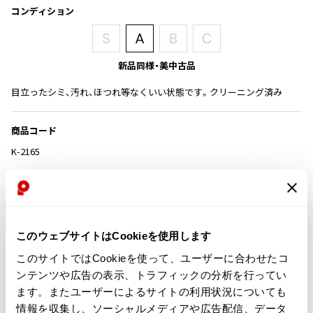
その他アクセサリー
メガネ・サングラス
コンディション
Y's
メガネ・サングラス
Y's
新品同様・美中古品
ワイズ
Y's for men
目立ったシミ、汚れ、ほつれ等なくいい状態です。クリーニング済み
ワイズフォーメン
2026.07.16
Denim
商品コード
Y-3
K-2165
すべてを表示
Y-3
カテゴリ
ワイスリー
このウェブサイトはCookieを使用します
この商品について問い合わせる
LIMI feu
このサイトではCookieを使って、ユーザーに合わせたコ
店頭試着については
店舗案内
をご確認ください。
LIMI feu
ンテンツや広告の表示、トラフィックの分析を行ってい
リミフゥ
ます。またユーザーによるサイトの利用状況についても
English Page(Global shipping)
情報を収集し、ソーシャルメディアや広告配信、データ