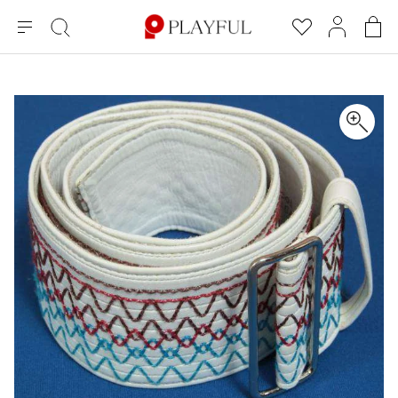
メ
絞
お
マ
シ
ニ
り
気
イ
ョ
ュ
込
に
ペ
ッ
×
ブランドA-Z
INDEX
more brands
トップス
トップス
すべての新着アイテムを表示
すべてのSALEアイテムを表示
ー
み
入
ー
ピ
検
り
ジ
ン
COMME des GARÇONS
索
グ
長袖ブラウス・シャツ
長袖シャツ
ブランド
レディース
バ
半袖ブラウス・シャツ
半袖シャツ
BLACK COMME des GARCONS
ッ
ブラックコムデギャルソン
グ
コムデギャルソン
トップス
カーディガン
ニット
COMME des GARCONS
ジュンヤワタナベ
ボトムス
ニット
カーディガン
コムデギャルソン
ヨウジヤマモト
アウター
COMME des GARCONS COMME des GARCONS
パーカー・スウェット
パーカー・スウェット
コムデギャルソン コムデギャルソン
ワイズ
アクセサリー
ワンピース
ベスト
COMME des GARCONS HOMME
ワイスリー
ベスト・ボレロ
カットソー
コムデギャルソンオム
COMME des GARCONS HOMME DEUX
リミフゥ
Tシャツ・カットソー
Tシャツ・ポロシャツ
メンズ
コムデギャルソン オムドゥ
イッセイミヤケ
ノースリーブ
ノースリーブ
COMME des GARCONS HOMME PLUS