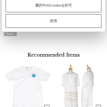
お
気
ISSEY MIYAKE MEN / IM MEN
選択中のCookieを許可
COMME des GARCONS
に
イッセイミヤケメン / アイムメン
トリコ コムデギャルソンtricot CO
入
MME des GARCONS ステッチベル
り
拒否
ト 白
PLEATS PLEAS
に
サイズ: 幅6ｃｍ 全長 105ｃｍ
追
SOLD
加
PLEATS PLEASE
プリーツプリーズ
Recommended Items
Jean Paul GAULTIER
Jean-Paul GAULTIER
ジャンポールゴルチエ
Jean-Paul GAULTIER CLASSIQUE
ジャンポールゴルチエクラシック
Jean-Paul GAULTIER FEMME
ジャンポールゴルチエファム
Jean-Paul GAULTIER HOMME