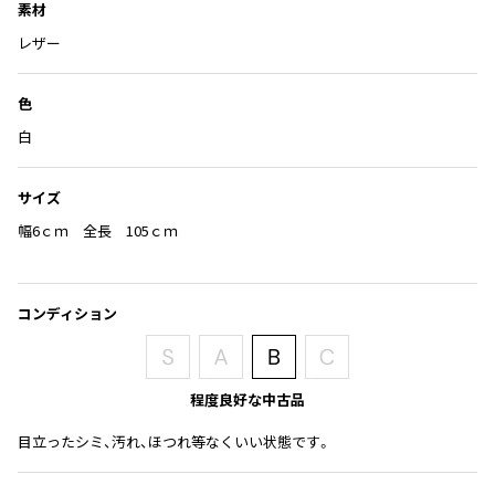
Yohji Yamamoto
に
素材
ブルゾン
ブルゾン
追
トップス
レザー
加
B Yohji Yamamoto
スーツ
コート
ボトムス
ビーヨウジヤマモト
色
Ground Y
アウター
2026.07.23
グラウンドワイ
白
アクセサリー
アクセサリー
Dye
アクセサリー
REGULATION Yohji Yamamoto
レギュレーション ヨウジヤマモト
サイズ
バッグ
バッグ
S'YTE
幅6ｃｍ 全長 105ｃｍ
サイト
帽子
帽子
Yohji Yamamoto
ストール・マフラー
ストール・マフラー
ヨウジヤマモト
コンディション
ベルト・サスペンダー
ネクタイ
Yohji Yamamoto FEMME
ヨウジヤマモト ファム
パンプス
ベルト・サスペンダー
Yohji Yamamoto NOIR
ミュール・サンダル
ブーツ・シューズ
程度良好な中古品
ヨウジヤマモト ノアール
Yohji Yamamoto POUR HOMME
ブーツ・シューズ
スニーカー・サンダル
目立ったシミ、汚れ、ほつれ等なくいい状態です。
ヨウジヤマモト プールオム
スニーカー
その他のアクセサリー