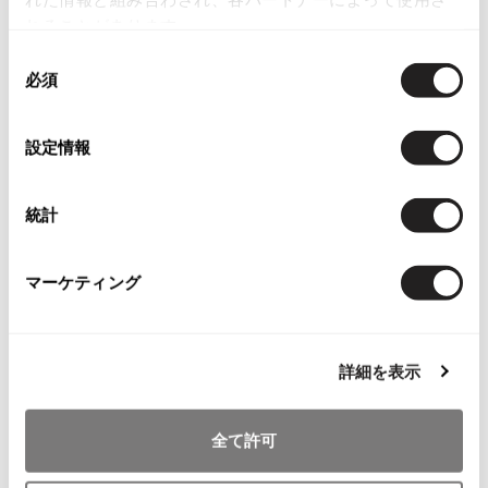
ジュンヤワタナベ
574
れることがあります。
ISSEY MIYAKE
コムデギャルソン コムデギャルソン
703
同
必須
意
BAO BAO ISSEY MIYAKE
トリコ コムデギャルソン
991
バオバオ イッセイミヤケ
の
選
HOMME PLISSE ISSEY MIYAKE
設定情報
ローブドシャンブル コムデギャルソン
289
オムプリッセイッセイミヤケ
択
ISSEY MIYAKE
統計
イッセイミヤケ
ISSEY MIYAKE 132 5.
イッセイミヤケ 132 5.
Checked Items
マーケティング
ISSEY MIYAKE A-POC
イッセイミヤケエイポック
ISSEY MIYAKE FETE
詳細を表示
イッセイミヤケフェット
ISSEY MIYAKE HaaT
イッセイミヤケハート
全て許可
ISSEY MIYAKE me
イッセイミヤケミー