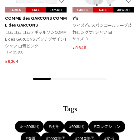
お
お
ジャンポールゴルチエオム
気
気
LADIES
SALE
35%OFF
LADIES
SALE
35%OFF
に
に
COMME des GARCONS COMM
Y's
Vivienne Westwood
入
入
ワイズY's スパンコールテープ装
E des GARCONS
り
り
コムコム コムデギャルソンCOMM
飾ロング丈Tシャツ 白
に
に
Vivienne Westwood
E des GARCONS パッチデザインT
サイズ: 3
追
追
ヴィヴィアンウエストウッド
シャツ 白青ピンク
5,649
¥
加
加
サイズ: SS
6,364
¥
Maison Margiela
Maison Margiela
メゾンマルジェラ
Tags
#〜80年代
#秋冬
#90年代
#コレクション
#春夏
#2000年代
#2010年代
#変形