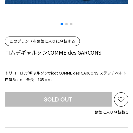
プリーツプリーズ
トップス
コムデギャルソンオムプリュス
COMME des GARCONS SHIRT
ジャンポールゴルチエ
ボトムス
ボトムス
ボトムス
コムデギャルソンシャツ
2026.07.29
ヴィヴィアンウエストウッド
アウター
robe de chambre COMME des GARCONS
Sunglass
ローブドシャンブル コムデギャルソン
スカート
ウールパンツ
メゾン マルジェラ
アクセサリー
tricot COMME des GARCONS
このブランドをお気に入りに登録する
パンツ
コットンパンツ
トリコ コムデギャルソン
コムデギャルソンCOMME des GARCONS
デニム
デニム
レディース
ハーフパンツ・キュロット
サルエルパンツ
JUNYA WATANABE
サルエルパンツ
ハーフパンツ
トリコ コムデギャルソンtricot COMME des GARCONS ステッチベルト
トップス
白幅6ｃｍ 全長 105ｃｍ
GANRYU
その他のボトムス
その他のボトムス
ボトムス
ガンリュウ
アウター
JUNYA WATANABE
SOLD OUT
ジュンヤワタナベ
お
アクセサリー
アウター
アウター
JUNYA WATANABE MAN
気
お気に入り登録数 1
ジュンヤワタナベマン
に
ジャケット
スーツ
入
メンズ
り
コート
ジャケット