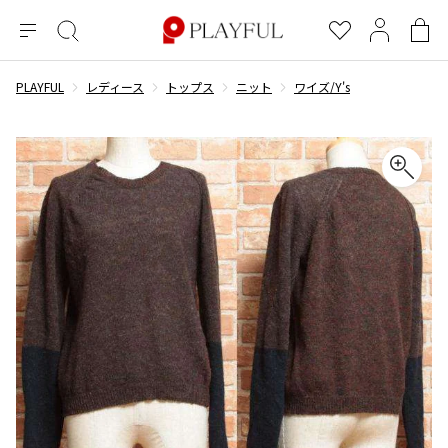
メ
絞
お
マ
シ
ニ
り
気
イ
ョ
ュ
込
に
ペ
ッ
PLAYFUL
レディース
トップス
ニット
ワイズ/Y's
×
ブランドA-Z
INDEX
more brands
トップス
トップス
すべての新着アイテムを表示
すべてのSALEアイテムを表示
ー
み
入
ー
ピ
検
り
ジ
ン
COMME des GARÇONS
索
グ
長袖ブラウス・シャツ
長袖シャツ
ブランド
レディース
バ
半袖ブラウス・シャツ
半袖シャツ
BLACK COMME des GARCONS
ッ
ブラックコムデギャルソン
グ
コムデギャルソン
トップス
カーディガン
ニット
COMME des GARCONS
ジュンヤワタナベ
ボトムス
ニット
カーディガン
コムデギャルソン
ヨウジヤマモト
アウター
COMME des GARCONS COMME des GARCONS
パーカー・スウェット
パーカー・スウェット
コムデギャルソン コムデギャルソン
ワイズ
アクセサリー
ワンピース
ベスト
COMME des GARCONS HOMME
ワイスリー
ベスト・ボレロ
カットソー
コムデギャルソンオム
COMME des GARCONS HOMME DEUX
リミフゥ
Tシャツ・カットソー
Tシャツ・ポロシャツ
メンズ
コムデギャルソン オムドゥ
イッセイミヤケ
ノースリーブ
ノースリーブ
COMME des GARCONS HOMME PLUS