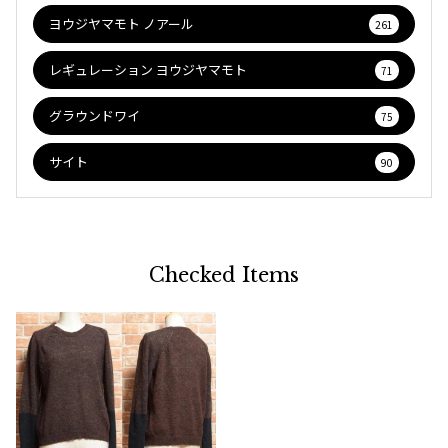
ヨウジヤマモト ノアール
261
レギュレーション ヨウジヤマモト
71
グラウンドワイ
75
サイト
90
Checked Items