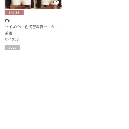
お
気
LADIES
に
Y's
入
ワイズY’s 色切替斜行セーター
り
茶紺
に
サイズ: 3
追
SOLD
加
Recommended Items