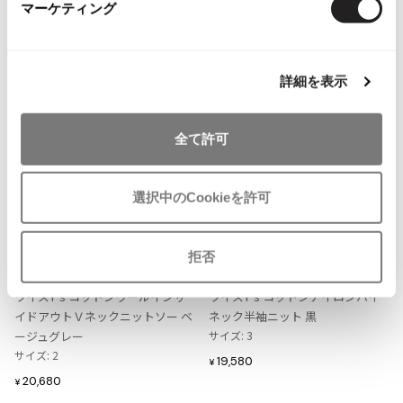
マーケティング
more ITEMS
ISSEY MIYAKE MEN / IM MEN
イッセイミヤケメン / アイムメン
詳細を表示
PLEATS PLEAS
全て許可
PLEATS PLEASE
プリーツプリーズ
選択中のCookieを許可
Jean Paul GAULTIER
お
お
気
気
LADIES
LADIES
拒否
Jean-Paul GAULTIER
に
に
Y's
Y's
ジャンポールゴルチエ
入
入
ワイズY's コットンウールインサ
ワイズY's コットンナイロンハイ
Jean-Paul GAULTIER CLASSIQUE
り
り
イドアウトＶネックニットソー ベ
ネック半袖ニット 黒
ジャンポールゴルチエクラシック
に
に
ージュグレー
サイズ: 3
Jean-Paul GAULTIER FEMME
追
追
サイズ: 2
19,580
¥
ジャンポールゴルチエファム
加
加
20,680
¥
Jean-Paul GAULTIER HOMME