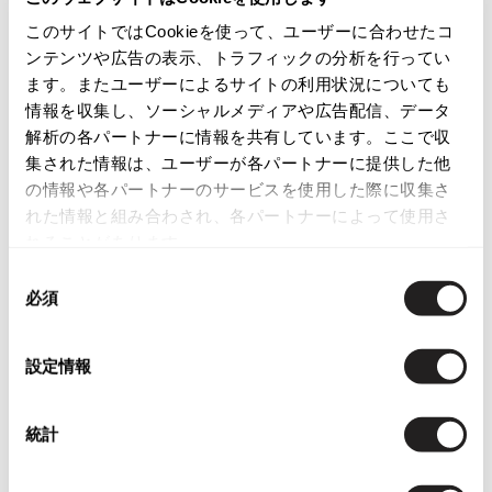
カテゴリ
ISSEY MIYAKE
このサイトではCookieを使って、ユーザーに合わせたコ
レディース
トップス
ニット
ンテンツや広告の表示、トラフィックの分析を行ってい
ます。またユーザーによるサイトの利用状況についても
BAO BAO ISSEY MIYAKE
バオバオ イッセイミヤケ
情報を収集し、ソーシャルメディアや広告配信、データ
この商品について問い合わせる
解析の各パートナーに情報を共有しています。ここで収
HOMME PLISSE ISSEY MIYAKE
店頭試着については
店舗案内
をご確認ください。
集された情報は、ユーザーが各パートナーに提供した他
オムプリッセイッセイミヤケ
の情報や各パートナーのサービスを使用した際に収集さ
ISSEY MIYAKE
English Page(Global shipping)
れた情報と組み合わされ、各パートナーによって使用さ
イッセイミヤケ
れることがあります。
ISSEY MIYAKE 132 5.
イッセイミヤケ 132 5.
同
必須
ISSEY MIYAKE A-POC
意
イッセイミヤケエイポック
の
ISSEY MIYAKE FETE
選
設定情報
You May Also Like
イッセイミヤケフェット
択
ISSEY MIYAKE HaaT
124
件
イッセイミヤケハート
統計
トップス
ニット
ワイズ/Y's
ISSEY MIYAKE me
イッセイミヤケミー