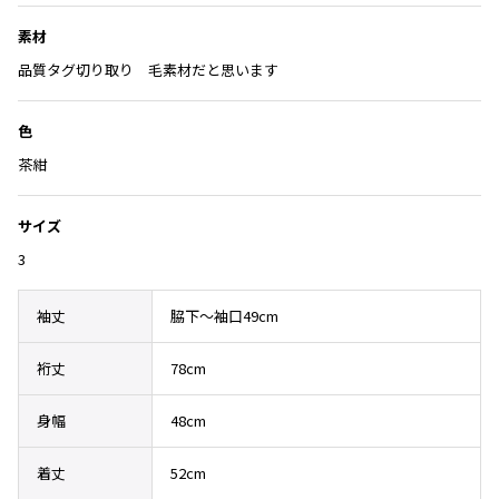
Yohji Yamamoto
入
ブルゾン
ブルゾン
素材
トップス
り
B Yohji Yamamoto
に
スーツ
コート
品質タグ切り取り 毛素材だと思います
ボトムス
ビーヨウジヤマモト
追
Ground Y
加
アウター
2026.07.29
色
グラウンドワイ
アクセサリー
アクセサリー
Sunglass
アクセサリー
茶紺
REGULATION Yohji Yamamoto
レギュレーション ヨウジヤマモト
バッグ
バッグ
S'YTE
サイズ
サイト
帽子
帽子
3
Yohji Yamamoto
ストール・マフラー
ストール・マフラー
ヨウジヤマモト
袖丈
脇下～袖口49cm
ベルト・サスペンダー
ネクタイ
Yohji Yamamoto FEMME
ヨウジヤマモト ファム
パンプス
ベルト・サスペンダー
裄丈
78cm
Yohji Yamamoto NOIR
ミュール・サンダル
ブーツ・シューズ
ヨウジヤマモト ノアール
身幅
48cm
Yohji Yamamoto POUR HOMME
ブーツ・シューズ
スニーカー・サンダル
ヨウジヤマモト プールオム
着丈
52cm
スニーカー
その他のアクセサリー