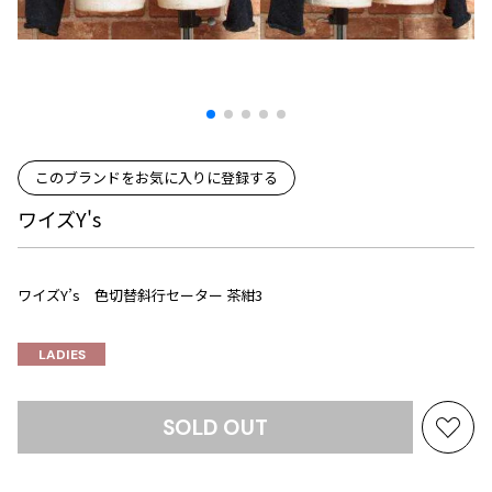
プリーツプリーズ
トップス
コムデギャルソンオムプリュス
COMME des GARCONS SHIRT
ジャンポールゴルチエ
ボトムス
ボトムス
ボトムス
コムデギャルソンシャツ
2026.08.08
ヴィヴィアンウエストウッド
アウター
robe de chambre COMME des GARCONS
Mesh
ローブドシャンブル コムデギャルソン
スカート
ウールパンツ
メゾン マルジェラ
アクセサリー
tricot COMME des GARCONS
パンツ
コットンパンツ
トリコ コムデギャルソン
このブランドをお気に入りに登録する
デニム
デニム
レディース
ワイズY's
ハーフパンツ・キュロット
サルエルパンツ
JUNYA WATANABE
サルエルパンツ
ハーフパンツ
トップス
GANRYU
ワイズY’s 色切替斜行セーター 茶紺3
その他のボトムス
その他のボトムス
ボトムス
ガンリュウ
アウター
JUNYA WATANABE
LADIES
ジュンヤワタナベ
アクセサリー
アウター
アウター
JUNYA WATANABE MAN
SOLD OUT
ジュンヤワタナベマン
お
ジャケット
スーツ
気
メンズ
コート
ジャケット
に