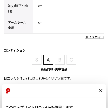
その他アクセサリー
メガネ・サングラス
袖丈(脇下〜袖
-cm
Y's
口)
メガネ・サングラス
Y's
アームホール
-cm
ワイズ
全周
Y's for men
ワイズフォーメン
サイズガイド
2026.07.23
Dye
コンディション
Y-3
すべてを表示
Y-3
ワイスリー
新品同様・美中古品
目立ったシミ、汚れ、ほつれ等なくいい状態です。
LIMI feu
商品コード
LIMI feu
K-2119
リミフゥ
このウェブサイトはCookieを使用します