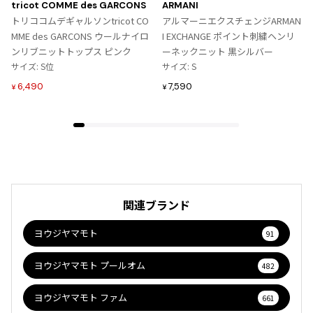
に
に
tricot COMME des GARCONS
ARMANI
入
入
トリココムデギャルソンtricot CO
アルマーニエクスチェンジARMAN
り
り
MME des GARCONS ウールナイロ
I EXCHANGE ポイント刺繍ヘンリ
に
に
ンリブニットトップス ピンク
ーネックニット 黒シルバー
追
追
サイズ: S位
サイズ: S
加
加
6,490
7,590
¥
¥
関連ブランド
ヨウジヤマモト
91
ヨウジヤマモト プールオム
482
ヨウジヤマモト ファム
661