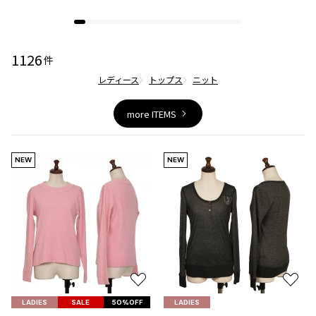
ジャンポールゴルチエオム
Vivienne Westwood
1126
件
レディース
トップス
ニット
Vivienne Westwood
ヴィヴィアンウエストウッド
more ITEMS
Maison Margiela
NEW
NEW
Maison Margiela
メゾンマルジェラ
お
お
気
気
LADIES
SALE
50%OFF
LADIES