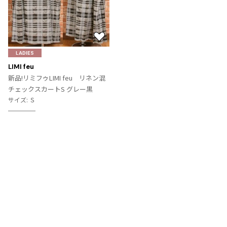
お
気
LADIES
に
LIMI feu
入
新品!リミフゥLIMI feu リネン混
り
チェックスカートS グレー黒
に
サイズ: Ｓ
追
SOLD
加
Recommended Items