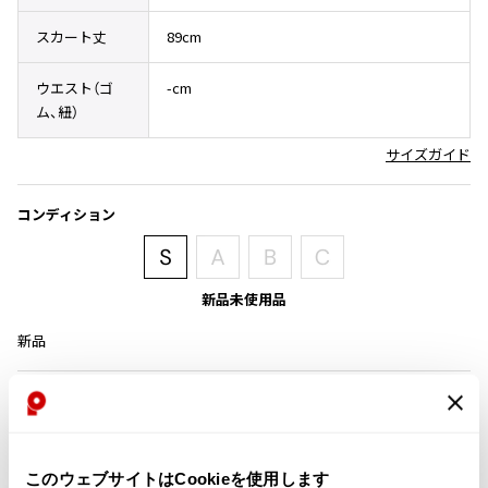
その他アクセサリー
メガネ・サングラス
Y's
スカート丈
89cm
メガネ・サングラス
Y's
ウエスト（ゴ
-cm
ワイズ
ム、紐）
Y's for men
サイズガイド
ワイズフォーメン
2026.07.16
Denim
コンディション
Y-3
すべてを表示
Y-3
新品未使用品
ワイスリー
新品
LIMI feu
商品コード
LIMI feu
S-271
リミフゥ
このウェブサイトはCookieを使用します