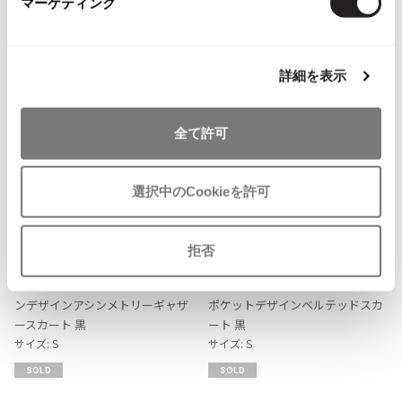
more ITEMS
マーケティング
ISSEY MIYAKE MEN / IM MEN
イッセイミヤケメン / アイムメン
詳細を表示
PLEATS PLEAS
全て許可
PLEATS PLEASE
プリーツプリーズ
選択中のCookieを許可
Jean Paul GAULTIER
お
お
気
気
LADIES
LADIES
拒否
Jean-Paul GAULTIER
に
に
LIMI feu
LIMI feu
ジャンポールゴルチエ
入
入
リミフゥLIMI feu ウール裾チェー
リミフゥLIMI feu ウールコットン
り
り
Jean-Paul GAULTIER CLASSIQUE
ンデザインアシンメトリーギャザ
ポケットデザインベルテッドスカ
に
に
ジャンポールゴルチエクラシック
ースカート 黒
ート 黒
追
追
サイズ: S
サイズ: S
Jean-Paul GAULTIER FEMME
加
加
ジャンポールゴルチエファム
SOLD
SOLD
Jean-Paul GAULTIER HOMME