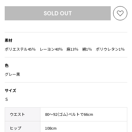
Yohji Yamamoto
ブルゾン
ブルゾン
トップス
SOLD OUT
B Yohji Yamamoto
お
スーツ
コート
ボトムス
ビーヨウジヤマモト
気
に
Ground Y
アウター
2026.07.23
入
グラウンドワイ
アクセサリー
アクセサリー
Dye
素材
アクセサリー
り
REGULATION Yohji Yamamoto
に
ポリエステル45％ レーヨン40％ 麻13％ 綿1％ ポリウレタン1％
レギュレーション ヨウジヤマモト
追
バッグ
バッグ
S'YTE
加
サイト
色
帽子
帽子
Yohji Yamamoto
グレー黒
ストール・マフラー
ストール・マフラー
ヨウジヤマモト
ベルト・サスペンダー
ネクタイ
Yohji Yamamoto FEMME
サイズ
ヨウジヤマモト ファム
パンプス
ベルト・サスペンダー
Ｓ
Yohji Yamamoto NOIR
ミュール・サンダル
ブーツ・シューズ
ヨウジヤマモト ノアール
ウエスト
80～92（ゴム）ベルトで66cm
Yohji Yamamoto POUR HOMME
ブーツ・シューズ
スニーカー・サンダル
ヨウジヤマモト プールオム
スニーカー
その他のアクセサリー
ヒップ
108cm