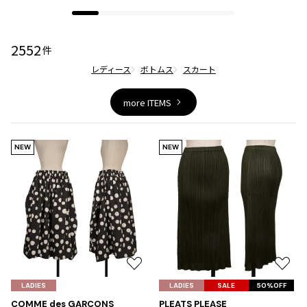
ジャンポールゴルチエオム
2552
Vivienne Westwood
件
レディース
ボトムス
スカート
Vivienne Westwood
ヴィヴィアンウエストウッド
more ITEMS
Maison Margiela
NEW
NEW
Maison Margiela
メゾンマルジェラ
お
お
気
気
LADIES
LADIES
SALE
50%OFF
に
に
COMME des GARCONS
PLEATS PLEASE