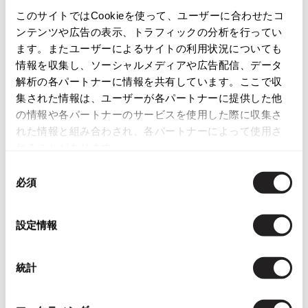
カテゴリ
このサイトではCookieを使って、ユーザーに合わせたコ
ISSEY MIYAKE
レディース
ボトムス
スカート
ンテンツや広告の表示、トラフィックの分析を行ってい
ます。またユーザーによるサイトの利用状況についても
BAO BAO ISSEY MIYAKE
情報を収集し、ソーシャルメディアや広告配信、データ
この商品について問い合わせる
バオバオ イッセイミヤケ
解析の各パートナーに情報を共有しています。ここで収
HOMME PLISSE ISSEY MIYAKE
店頭試着については
店舗案内
をご確認ください。
集された情報は、ユーザーが各パートナーに提供した他
オムプリッセイッセイミヤケ
の情報や各パートナーのサービスを使用した際に収集さ
ISSEY MIYAKE
English Page(Global shipping)
れた情報と組み合わされ、各パートナーによって使用さ
イッセイミヤケ
れることがあります。
ISSEY MIYAKE 132 5.
同
イッセイミヤケ 132 5.
必須
意
ISSEY MIYAKE A-POC
の
イッセイミヤケエイポック
選
ISSEY MIYAKE FETE
You May Also Like
設定情報
択
イッセイミヤケフェット
12
ISSEY MIYAKE HaaT
件
統計
イッセイミヤケハート
ボトムス
スカート
リミフゥ/LIMI feu
ISSEY MIYAKE me
イッセイミヤケミー