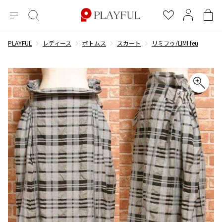
メ
絞
お
マ
シ
ニ
り
気
イ
ョ
ュ
込
に
ペ
ッ
PLAYFUL
レディース
ボトムス
スカート
リミフゥ/LIMI feu
×
ブランドA-Z
INDEX
more brands
トップス
トップス
すべての新着アイテムを表示
すべてのSALEアイテムを表示
ー
み
入
ー
ピ
検
り
ジ
ン
COMME des GARÇONS
索
グ
長袖ブラウス・シャツ
長袖シャツ
ブランド
レディース
バ
半袖ブラウス・シャツ
半袖シャツ
BLACK COMME des GARCONS
ッ
ブラックコムデギャルソン
グ
コムデギャルソン
トップス
カーディガン
ニット
COMME des GARCONS
ジュンヤワタナベ
ボトムス
ニット
カーディガン
コムデギャルソン
ヨウジヤマモト
アウター
COMME des GARCONS COMME des GARCONS
パーカー・スウェット
パーカー・スウェット
コムデギャルソン コムデギャルソン
ワイズ
アクセサリー
ワンピース
ベスト
COMME des GARCONS HOMME
ワイスリー
ベスト・ボレロ
カットソー
コムデギャルソンオム
COMME des GARCONS HOMME DEUX
リミフゥ
Tシャツ・カットソー
Tシャツ・ポロシャツ
メンズ
コムデギャルソン オムドゥ
イッセイミヤケ
ノースリーブ
ノースリーブ
COMME des GARCONS HOMME PLUS