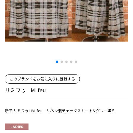
プリーツプリーズ
トップス
コムデギャルソンオムプリュス
COMME des GARCONS SHIRT
ジャンポールゴルチエ
ボトムス
ボトムス
ボトムス
コムデギャルソンシャツ
2026.07.29
ヴィヴィアンウエストウッド
アウター
robe de chambre COMME des GARCONS
Sunglass
ローブドシャンブル コムデギャルソン
スカート
ウールパンツ
メゾン マルジェラ
アクセサリー
tricot COMME des GARCONS
パンツ
コットンパンツ
トリコ コムデギャルソン
デニム
デニム
レディース
ハーフパンツ・キュロット
サルエルパンツ
JUNYA WATANABE
サルエルパンツ
ハーフパンツ
トップス
このブランドをお気に入りに登録する
GANRYU
その他のボトムス
その他のボトムス
ボトムス
ガンリュウ
リミフゥLIMI feu
アウター
JUNYA WATANABE
ジュンヤワタナベ
アクセサリー
アウター
アウター
JUNYA WATANABE MAN
新品!リミフゥLIMI feu リネン混チェックスカートS グレー黒Ｓ
ジュンヤワタナベマン
ジャケット
スーツ
LADIES
メンズ
コート
ジャケット