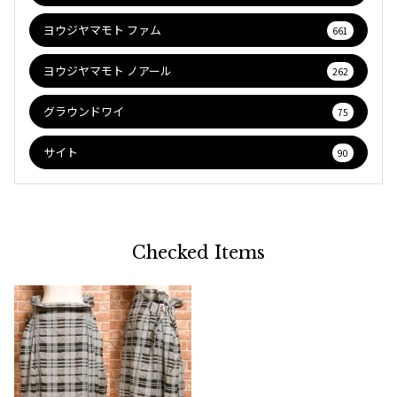
ヨウジヤマモト ファム
661
ヨウジヤマモト ノアール
262
グラウンドワイ
75
サイト
90
Checked Items