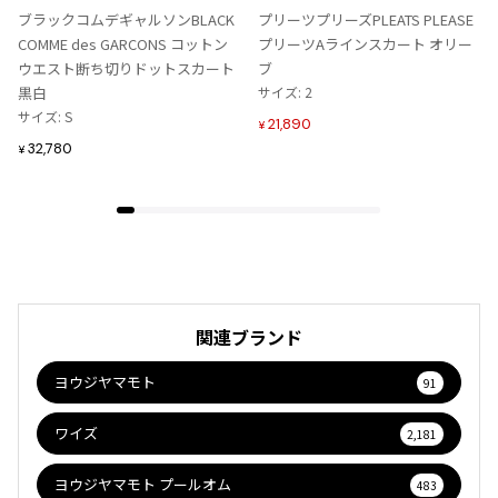
入
入
ブラックコムデギャルソンBLACK
プリーツプリーズPLEATS PLEASE
り
り
COMME des GARCONS コットン
プリーツAラインスカート オリー
に
に
ウエスト断ち切りドットスカート
ブ
追
追
黒白
サイズ: 2
加
加
サイズ: S
21,890
¥
32,780
¥
関連ブランド
ヨウジヤマモト
91
ワイズ
2,181
ヨウジヤマモト プールオム
483