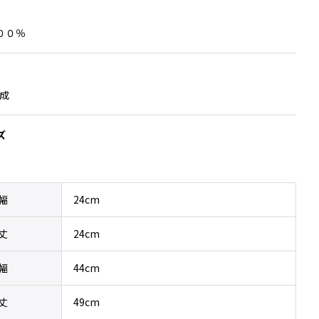
り
に
００％
追
加
生成
ズ
幅
24cm
丈
24cm
幅
44cm
丈
49cm