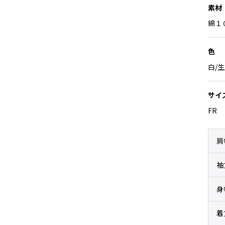
素材
綿１
色
白/
サイ
FR
肩
袖
身
着