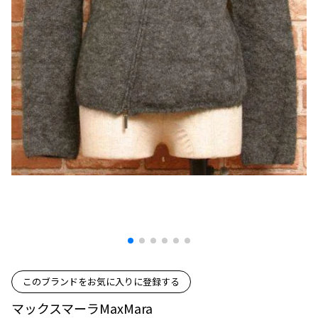
プリーツプリーズ
トップス
コムデギャルソンオムプリュス
COMME des GARCONS SHIRT
ジャンポールゴルチエ
ボトムス
ボトムス
ボトムス
コムデギャルソンシャツ
2026.07.29
ヴィヴィアンウエストウッド
アウター
robe de chambre COMME des GARCONS
Sunglass
ローブドシャンブル コムデギャルソン
スカート
ウールパンツ
メゾン マルジェラ
アクセサリー
tricot COMME des GARCONS
パンツ
コットンパンツ
トリコ コムデギャルソン
デニム
デニム
レディース
ハーフパンツ・キュロット
サルエルパンツ
JUNYA WATANABE
サルエルパンツ
ハーフパンツ
トップス
GANRYU
その他のボトムス
その他のボトムス
ボトムス
ガンリュウ
アウター
JUNYA WATANABE
ジュンヤワタナベ
アクセサリー
アウター
アウター
JUNYA WATANABE MAN
ジュンヤワタナベマン
このブランドをお気に入りに登録する
ジャケット
スーツ
マックスマーラMaxMara
メンズ
コート
ジャケット