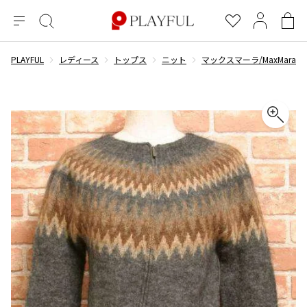
メ
絞
お
マ
シ
ニ
り
気
イ
ョ
ュ
込
に
ペ
ッ
PLAYFUL
レディース
トップス
ニット
マックスマーラ/MaxMara
×
ブランドA-Z
INDEX
more brands
トップス
トップス
すべての新着アイテムを表示
すべてのSALEアイテムを表示
ー
み
入
ー
ピ
検
り
ジ
ン
COMME des GARÇONS
索
グ
長袖ブラウス・シャツ
長袖シャツ
ブランド
レディース
バ
半袖ブラウス・シャツ
半袖シャツ
BLACK COMME des GARCONS
ッ
ブラックコムデギャルソン
グ
コムデギャルソン
トップス
カーディガン
ニット
COMME des GARCONS
ジュンヤワタナベ
ボトムス
ニット
カーディガン
コムデギャルソン
ヨウジヤマモト
アウター
COMME des GARCONS COMME des GARCONS
パーカー・スウェット
パーカー・スウェット
コムデギャルソン コムデギャルソン
ワイズ
アクセサリー
ワンピース
ベスト
COMME des GARCONS HOMME
ワイスリー
ベスト・ボレロ
カットソー
コムデギャルソンオム
COMME des GARCONS HOMME DEUX
リミフゥ
Tシャツ・カットソー
Tシャツ・ポロシャツ
メンズ
コムデギャルソン オムドゥ
イッセイミヤケ
ノースリーブ
ノースリーブ
COMME des GARCONS HOMME PLUS