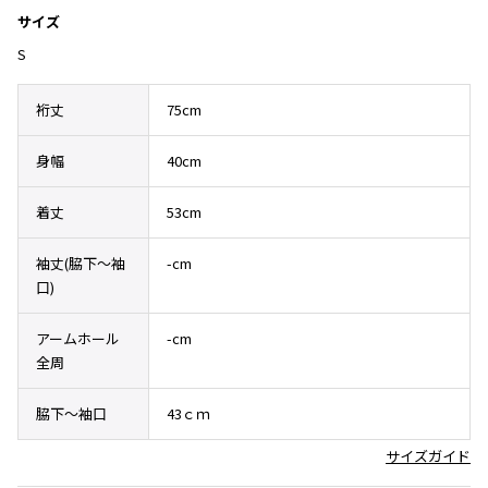
その他アクセサリー
メガネ・サングラス
サイズ
Y's
メガネ・サングラス
S
Y's
裄丈
75cm
ワイズ
Y's for men
身幅
40cm
ワイズフォーメン
2026.07.16
Denim
着丈
53cm
Y-3
すべてを表示
袖丈(脇下〜袖
-cm
Y-3
口)
ワイスリー
アームホール
-cm
全周
LIMI feu
脇下～袖口
43ｃｍ
LIMI feu
リミフゥ
サイズガイド