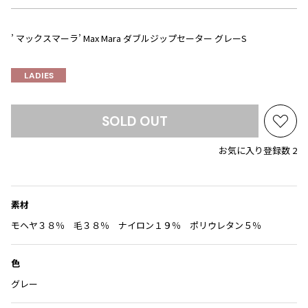
Yohji Yamamoto
ブルゾン
ブルゾン
トップス
B Yohji Yamamoto
’ マックスマーラ’ Max Mara ダブルジップセーター グレーS
スーツ
コート
ボトムス
ビーヨウジヤマモト
Ground Y
アウター
LADIES
2026.07.23
グラウンドワイ
アクセサリー
アクセサリー
Dye
アクセサリー
REGULATION Yohji Yamamoto
レギュレーション ヨウジヤマモト
SOLD OUT
お
バッグ
バッグ
S'YTE
気
お気に入り登録数 2
サイト
帽子
帽子
に
Yohji Yamamoto
入
ストール・マフラー
ストール・マフラー
ヨウジヤマモト
り
ベルト・サスペンダー
ネクタイ
に
Yohji Yamamoto FEMME
素材
追
ヨウジヤマモト ファム
パンプス
ベルト・サスペンダー
モヘヤ３８％ 毛３８％ ナイロン１９％ ポリウレタン５％
加
Yohji Yamamoto NOIR
ミュール・サンダル
ブーツ・シューズ
ヨウジヤマモト ノアール
色
Yohji Yamamoto POUR HOMME
ブーツ・シューズ
スニーカー・サンダル
グレー
ヨウジヤマモト プールオム
スニーカー
その他のアクセサリー