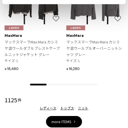
ジャンポールゴルチエオム
Vivienne Westwood
お
お
気
気
LADIES
LADIES
に
に
Vivienne Westwood
MaxMara
MaxMara
入
入
ヴィヴィアンウエストウッド
マックスマーラMax Mara カシミ
マックスマーラMax Mara カシミ
り
り
ヤ混ウールダブルブレストケーブ
ヤ混ウールプルオーバーニットシ
に
に
ルニットジャケット グレー
ャツ グレー
Maison Margiela
追
追
サイズ: L
サイズ: L
加
加
18,480
16,280
¥
¥
Maison Margiela
メゾンマルジェラ
1125
件
レディース
トップス
ニット
more ITEMS