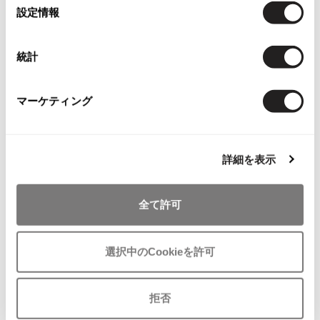
English Page(Global shipping)
選
設定情報
ISSEY MIYAKE MEN / IM MEN
択
イッセイミヤケメン / アイムメン
統計
PLEATS PLEAS
マーケティング
You May Also Like
PLEATS PLEASE
プリーツプリーズ
8
件
詳細を表示
トップス
ニット
マックスマーラ/MaxMara
Jean Paul GAULTIER
more ITEMS
全て許可
Jean-Paul GAULTIER
ジャンポールゴルチエ
Jean-Paul GAULTIER CLASSIQUE
選択中のCookieを許可
ジャンポールゴルチエクラシック
Jean-Paul GAULTIER FEMME
ジャンポールゴルチエファム
拒否
Jean-Paul GAULTIER HOMME