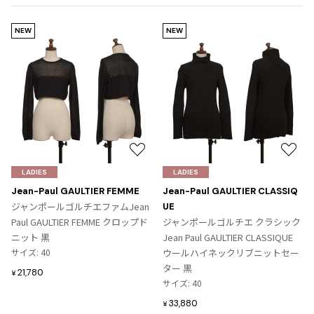
NEW
NEW
お
お
気
気
LADIES
LADIES
に
に
Jean-Paul GAULTIER FEMME
Jean-Paul GAULTIER CLASSIQ
入
入
ジャンポールゴルチエファムJean
UE
り
り
Paul GAULTIER FEMME クロップド
ジャンポールゴルチエ クラシック
に
に
ニット 黒
Jean Paul GAULTIER CLASSIQUE
追
追
サイズ: 40
ウールハイネックリブニットセー
加
加
ター 黒
21,780
¥
サイズ: 40
33,880
¥