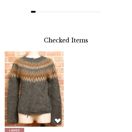
Checked Items
お
気
LADIES