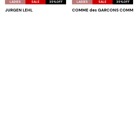
気
気
LADIES
SALE
35%OFF
LADIES
SALE
35%OFF
に
に
JURGEN LEHL
COMME des GARCONS COMM
入
入
ヨーガンレールJURGEN LEHL ウ
E des GARCONS
り
り
ール２タックラップスカート 茶ベ
コムコム コムデギャルソンCOMM
に
に
ージュ
E des GARCONS パッチデザインT
追
追
サイズ: M
シャツ 白青ピンク
加
加
サイズ: SS
9,867
¥
6,364
¥
Tags
#〜80年代
#秋冬
#90年代
#コレクション
#春夏
#2000年代
#2010年代
#変形