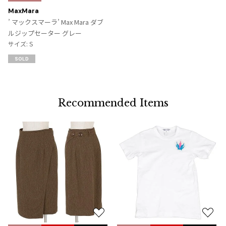
に
MaxMara
入
’ マックスマーラ’ Max Mara ダブ
り
ルジップセーター グレー
に
サイズ: S
追
SOLD
加
Recommended Items
お
お