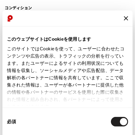
コンディション
ISSEY MIYAKE
BAO BAO ISSEY MIYAKE
バオバオ イッセイミヤケ
新品同様・美中古品
HOMME PLISSE ISSEY MIYAKE
このウェブサイトはCookieを使用します
目立ったシミ、汚れ、ほつれ等なくいい状態です。クリーニング済み
オムプリッセイッセイミヤケ
このサイトではCookieを使って、ユーザーに合わせたコ
ISSEY MIYAKE
ンテンツや広告の表示、トラフィックの分析を行ってい
商品コード
イッセイミヤケ
ます。またユーザーによるサイトの利用状況についても
ISSEY MIYAKE 132 5.
K-1976
情報を収集し、ソーシャルメディアや広告配信、データ
イッセイミヤケ 132 5.
解析の各パートナーに情報を共有しています。ここで収
ISSEY MIYAKE A-POC
カテゴリ
集された情報は、ユーザーが各パートナーに提供した他
イッセイミヤケエイポック
の情報や各パートナーのサービスを使用した際に収集さ
レディース
トップス
ニット
ISSEY MIYAKE FETE
れた情報と組み合わされ、各パートナーによって使用さ
イッセイミヤケフェット
れることがあります。
ISSEY MIYAKE HaaT
この商品について問い合わせる
同
イッセイミヤケハート
必須
店頭試着については
店舗案内
をご確認ください。
意
ISSEY MIYAKE me
の
イッセイミヤケミー