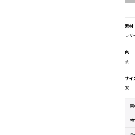
素材
レザ
色
茶
サイ
38
肩
袖
身