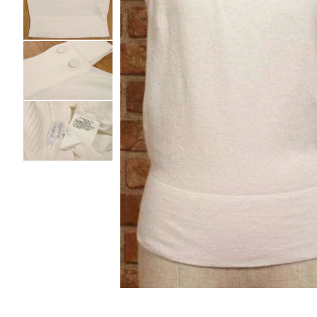
ノースリーブ
ノースリーブ
COMME des GARCONS HOMME DEUX
トップス
トップス
コムデギャルソン オムドゥ
COMME des GARCONS HOMME PLUS
ボトムス
ボトムス
コムデギャルソンオムプリュス
アウター
アウター
COMME des GARCONS SHIRT
アクセサリー
アクセサリー
コムデギャルソンシャツ
2026.07.29
robe de chambre COMME des GARCONS
Sunglass
ローブドシャンブル コムデギャルソン
tricot COMME des GARCONS
トリコ コムデギャルソン
Y's
Y's
ワイズ
Y's for men
ワイズフォーメン
ISSEY MIYAKE