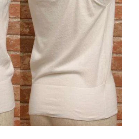
その他アクセサリー
メガネ・サングラス
メガネ・サングラス
2026.07.23
Dye
すべてを表示
Y-3
Y-3
ワイスリー
PLEATS PLEAS