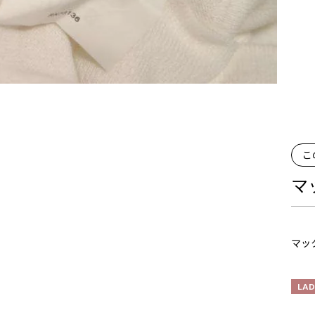
こ
マ
マッ
LAD