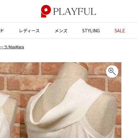
ド
レディース
メンズ
STYLING
SALE
ラ/MaxMara
アウター
アウター
アクセサリー
アクセサリー
ジャケット
スーツ
バッグ
バッグ
JUNYA WATANABE
コート
ジャケット
帽子
帽子
ブルゾン
ブルゾン
ストール・マフラー
ストール・マフラー
GANRYU
ンポールゴルチエ
ガンリュウ
スーツ
コート
ベルト・サスペンダー
ネクタイ
ヴィアンウエストウッド
JUNYA WATANABE
パンプス
ベルト・サスペンダー
ジュンヤワタナベ
ン マルジェラ
ミュール・サンダル
ブーツ・シューズ
JUNYA WATANABE MAN
ジュンヤワタナベマン
ブーツ・シューズ
スニーカー・サンダル
スニーカー
その他のアクセサリー