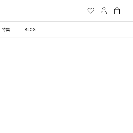
お
マ
シ
気
イ
ョ
に
ペ
ッ
特集
BLOG
×
入
ー
ピ
り
ジ
ン
グ
more brands
バ
ッ
グ
Yohji Yamamoto
B Yohji Yamamoto
ビーヨウジヤマモト
Ground Y
グラウンドワイ
REGULATION Yohji Yamamoto
レギュレーション ヨウジヤマモト
S'YTE
サイト