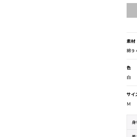
素材
綿９
色
白
サイ
Ｍ
身
着