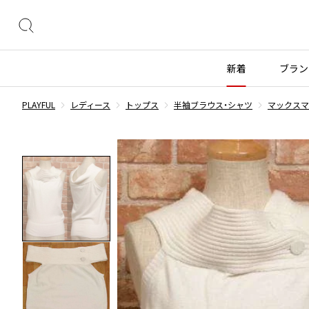
絞
り
込
新着
ブラン
み
検
PLAYFUL
レディース
トップス
半袖ブラウス・シャツ
マックスマー
索
トップス
トップス
ボトムス
ボトムス
INDEX
すべての新着アイテムを表示
すべてのSALEアイテムを表示
長袖ブラウス・シャツ
長袖シャツ
スカート
ウールパンツ
COMME des GARÇONS
ブランド
レディース
メンズ
半袖ブラウス・シャツ
半袖シャツ
パンツ
コットンパンツ
カーディガン
ニット
デニム
デニム
BLACK COMME des GARCONS
コムデギャルソン
トップス
ワイスリー
トップス
ジャ
ブラックコムデギャルソン
ニット
カーディガン
ハーフパンツ・キュロット
サルエルパンツ
ジュンヤワタナベ
ボトムス
リミフゥ
ボトムス
ヴィ
COMME des GARCONS
パーカー・スウェット
パーカー・スウェット
サルエルパンツ
ハーフパンツ
コムデギャルソン
ヨウジヤマモト
アウター
イッセイミヤケ
アウター
メゾ
ワンピース
ベスト
その他のボトムス
その他のボトムス
COMME des GARCONS COMME des GARCONS
ワイズ
アクセサリー
プリーツプリーズ
アクセサリー
コムデギャルソン コムデギャルソン
ベスト・ボレロ
カットソー
COMME des GARCONS HOMME
Tシャツ・カットソー
Tシャツ・ポロシャツ
レディース
メンズ
コムデギャルソンオム