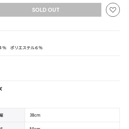
SOLD OUT
お
気
に
入
り
に
４％ ポリエステル６％
追
加
ズ
幅
38cm
丈
50cm