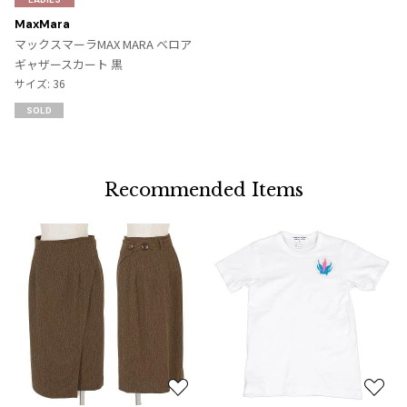
に
MaxMara
入
マックスマーラMAX MARA ベロア
り
ギャザースカート 黒
に
サイズ: 36
追
SOLD
加
Recommended Items
お
お