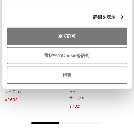
ISSEY MIYAKE MEN / IM MEN
イッセイミヤケメン / アイムメン
詳細を表示
PLEATS PLEAS
全て許可
PLEATS PLEASE
プリーツプリーズ
選択中のCookieを許可
お
お
気
気
LADIES
SALE
50%OFF
LADIES
10%OFF
に
に
Jean Paul GAULTIER
MaxMara
MaxMara
拒否
入
入
スポーツマックスSPORTMAX デニ
マックスマーラMax Mara リーフプ
り
り
ムミニスカート グレー
リントギャザースカート 白ベージ
Jean-Paul GAULTIER
に
に
サイズ: 36
ュ他
ジャンポールゴルチエ
追
追
サイズ: M
2,695
¥
Jean-Paul GAULTIER CLASSIQUE
加
加
7,821
¥
ジャンポールゴルチエクラシック
Jean-Paul GAULTIER FEMME
ジャンポールゴルチエファム
Jean-Paul GAULTIER HOMME