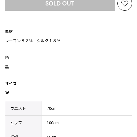
Yohji Yamamoto
SOLD OUT
お
ブルゾン
ブルゾン
トップス
気
B Yohji Yamamoto
スーツ
コート
に
ボトムス
ビーヨウジヤマモト
入
Ground Y
素材
アウター
り
2026.07.23
グラウンドワイ
に
レーヨン８２％ シルク１８％
アクセサリー
アクセサリー
Dye
アクセサリー
REGULATION Yohji Yamamoto
追
レギュレーション ヨウジヤマモト
加
色
バッグ
バッグ
S'YTE
黒
サイト
帽子
帽子
Yohji Yamamoto
ストール・マフラー
ストール・マフラー
ヨウジヤマモト
サイズ
ベルト・サスペンダー
ネクタイ
Yohji Yamamoto FEMME
36
ヨウジヤマモト ファム
パンプス
ベルト・サスペンダー
Yohji Yamamoto NOIR
ウエスト
70cm
ミュール・サンダル
ブーツ・シューズ
ヨウジヤマモト ノアール
Yohji Yamamoto POUR HOMME
ブーツ・シューズ
スニーカー・サンダル
ヒップ
100cm
ヨウジヤマモト プールオム
スニーカー
その他のアクセサリー
裾幅
66cm