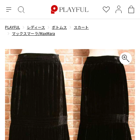
メ
絞
お
マ
シ
ニ
り
気
イ
ョ
ュ
込
に
ペ
ッ
PLAYFUL
レディース
ボトムス
スカート
×
ブランドA-Z
INDEX
more brands
トップス
トップス
すべての新着アイテムを表示
すべてのSALEアイテムを表示
ー
み
入
ー
ピ
マックスマーラ/MaxMara
検
り
ジ
ン
COMME des GARÇONS
索
グ
長袖ブラウス・シャツ
長袖シャツ
ブランド
レディース
バ
半袖ブラウス・シャツ
半袖シャツ
BLACK COMME des GARCONS
ッ
ブラックコムデギャルソン
グ
コムデギャルソン
トップス
カーディガン
ニット
COMME des GARCONS
ジュンヤワタナベ
ボトムス
ニット
カーディガン
コムデギャルソン
ヨウジヤマモト
アウター
COMME des GARCONS COMME des GARCONS
パーカー・スウェット
パーカー・スウェット
コムデギャルソン コムデギャルソン
ワイズ
アクセサリー
ワンピース
ベスト
COMME des GARCONS HOMME
ワイスリー
ベスト・ボレロ
カットソー
コムデギャルソンオム
COMME des GARCONS HOMME DEUX
リミフゥ
Tシャツ・カットソー
Tシャツ・ポロシャツ
メンズ
コムデギャルソン オムドゥ
イッセイミヤケ
ノースリーブ
ノースリーブ
COMME des GARCONS HOMME PLUS