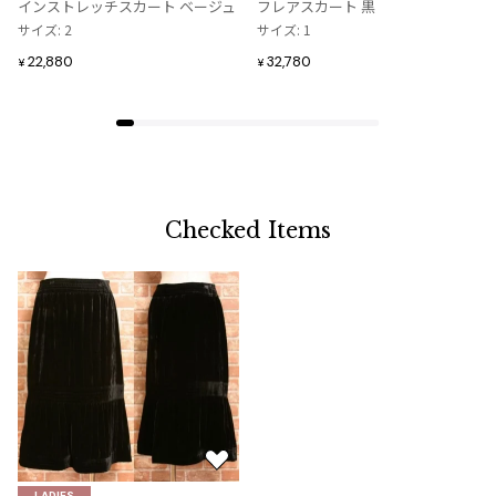
インストレッチスカート ベージュ
フレアスカート 黒
追
追
サイズ: 2
サイズ: 1
加
加
22,880
32,780
¥
¥
Checked Items
お
気
LADIES