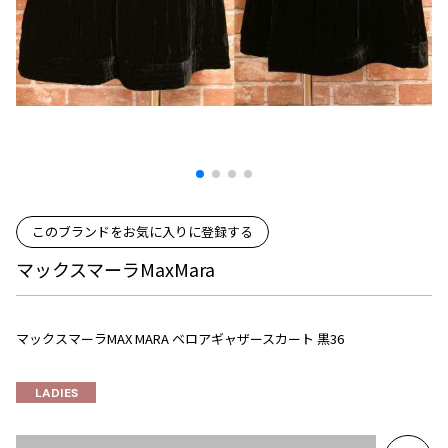
プリーツプリーズ
トップス
コムデギャルソンオムプリュス
COMME des GARCONS SHIRT
ジャンポールゴルチエ
ボトムス
ボトムス
ボトムス
コムデギャルソンシャツ
2026.07.29
ヴィヴィアンウエストウッド
アウター
robe de chambre COMME des GARCONS
Sunglass
ローブドシャンブル コムデギャルソン
スカート
ウールパンツ
メゾン マルジェラ
アクセサリー
tricot COMME des GARCONS
パンツ
コットンパンツ
トリコ コムデギャルソン
デニム
デニム
レディース
ハーフパンツ・キュロット
サルエルパンツ
JUNYA WATANABE
このブランドをお気に入りに登録する
サルエルパンツ
ハーフパンツ
トップス
マックスマーラMaxMara
GANRYU
その他のボトムス
その他のボトムス
ボトムス
ガンリュウ
アウター
JUNYA WATANABE
マックスマーラMAX MARA ベロアギャザースカート 黒36
ジュンヤワタナベ
アクセサリー
アウター
アウター
JUNYA WATANABE MAN
ジュンヤワタナベマン
LADIES
ジャケット
スーツ
メンズ
コート
ジャケット