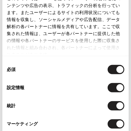
ンテンツや広告の表示、トラフィックの分析を行ってい
ISSEY MIYAKE
この商品について問い合わせる
ます。またユーザーによるサイトの利用状況についても
情報を収集し、ソーシャルメディアや広告配信、データ
店頭試着については
店舗案内
をご確認ください。
BAO BAO ISSEY MIYAKE
解析の各パートナーに情報を共有しています。ここで収
バオバオ イッセイミヤケ
集された情報は、ユーザーが各パートナーに提供した他
English Page(Global shipping)
HOMME PLISSE ISSEY MIYAKE
の情報や各パートナーのサービスを使用した際に収集さ
オムプリッセイッセイミヤケ
れた情報と組み合わされ、各パートナーによって使用さ
ISSEY MIYAKE
れることがあります。
イッセイミヤケ
同
ISSEY MIYAKE 132 5.
必須
意
イッセイミヤケ 132 5.
の
You May Also Like
ISSEY MIYAKE A-POC
選
イッセイミヤケエイポック
設定情報
5
択
件
ISSEY MIYAKE FETE
ボトムス
スカート
マックスマーラ/MaxMara
イッセイミヤケフェット
統計
ISSEY MIYAKE HaaT
more ITEMS
イッセイミヤケハート
ISSEY MIYAKE me
マーケティング
イッセイミヤケミー