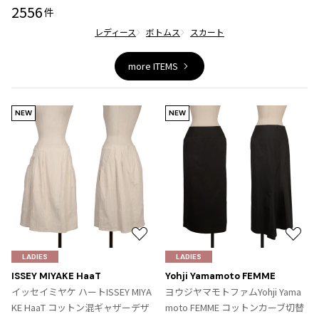
ジャンポールゴルチエオム
2556
件
レディース
ボトムス
スカート
Vivienne Westwood
more ITEMS
Vivienne Westwood
ヴィヴィアンウエストウッド
NEW
NEW
Maison Margiela
Maison Margiela
メゾンマルジェラ
お
お
気
気
LADIES
LADIES
に
に
ISSEY MIYAKE HaaT
Yohji Yamamoto FEMME
入
入
イッセイミヤケ ハートISSEY MIYA
ヨウジヤマモトファムYohji Yama
り
り
KE HaaT コットン混ギャザーデザ
moto FEMME コットンカーブ切替
に
に