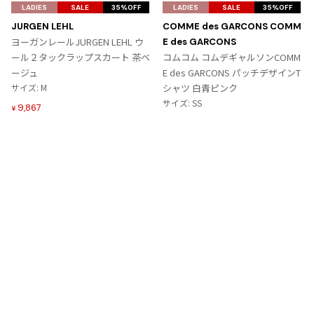
気
気
LADIES
SALE
35%OFF
LADIES
SALE
35%OFF
に
に
JURGEN LEHL
COMME des GARCONS COMM
入
入
ヨーガンレールJURGEN LEHL ウ
E des GARCONS
り
り
ール２タックラップスカート 茶ベ
コムコム コムデギャルソンCOMM
に
に
ージュ
E des GARCONS パッチデザインT
追
追
サイズ: M
シャツ 白青ピンク
加
加
サイズ: SS
9,867
¥
6,364
¥
Tags
#〜80年代
#秋冬
#90年代
#コレクション
#春夏
#2000年代
#2010年代
#変形