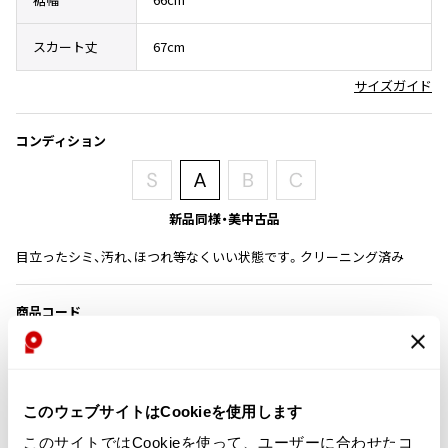
その他アクセサリー
メガネ・サングラス
Y's
スカート丈
67cm
メガネ・サングラス
Y's
サイズガイド
ワイズ
Y's for men
コンディション
ワイズフォーメン
2026.07.16
Denim
Y-3
新品同様・美中古品
すべてを表示
目立ったシミ、汚れ、ほつれ等なくいい状態です。クリーニング済み
Y-3
ワイスリー
商品コード
K-1937
LIMI feu
LIMI feu
カテゴリ
このウェブサイトはCookieを使用します
リミフゥ
レディース
ボトムス
スカート
このサイトではCookieを使って、ユーザーに合わせたコ