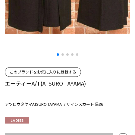
プリーツプリーズ
トップス
コムデギャルソンオムプリュス
COMME des GARCONS SHIRT
ジャンポールゴルチエ
ボトムス
ボトムス
ボトムス
コムデギャルソンシャツ
2026.07.29
ヴィヴィアンウエストウッド
アウター
robe de chambre COMME des GARCONS
Sunglass
ローブドシャンブル コムデギャルソン
スカート
ウールパンツ
メゾン マルジェラ
アクセサリー
tricot COMME des GARCONS
パンツ
コットンパンツ
トリコ コムデギャルソン
デニム
デニム
レディース
ハーフパンツ・キュロット
サルエルパンツ
JUNYA WATANABE
このブランドをお気に入りに登録する
サルエルパンツ
ハーフパンツ
トップス
GANRYU
エーティーA/T(ATSURO TAYAMA)
その他のボトムス
その他のボトムス
ボトムス
ガンリュウ
アウター
JUNYA WATANABE
ジュンヤワタナベ
アツロウタヤマATSURO TAYAMA デザインスカート 黒36
アクセサリー
アウター
アウター
JUNYA WATANABE MAN
ジュンヤワタナベマン
LADIES
ジャケット
スーツ
メンズ
コート
ジャケット