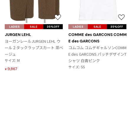
お
お
気
気
LADIES
SALE
35%OFF
LADIES
SALE
35%OFF
に
に
JURGEN LEHL
COMME des GARCONS COMM
入
入
ヨーガンレールJURGEN LEHL ウ
E des GARCONS
り
り
ール２タックラップスカート 茶ベ
コムコム コムデギャルソンCOMM
に
に
ージュ
E des GARCONS パッチデザインT
追
追
サイズ: M
シャツ 白青ピンク
加
加
サイズ: SS
9,867
¥
6,364
¥
Tags