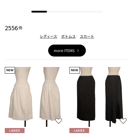
ジャンポールゴルチエオム
Vivienne Westwood
2556
件
Vivienne Westwood
レディース
ボトムス
スカート
ヴィヴィアンウエストウッド
more ITEMS
Maison Margiela
NEW
NEW
Maison Margiela
メゾンマルジェラ
お
お
気
気
LADIES
LADIES