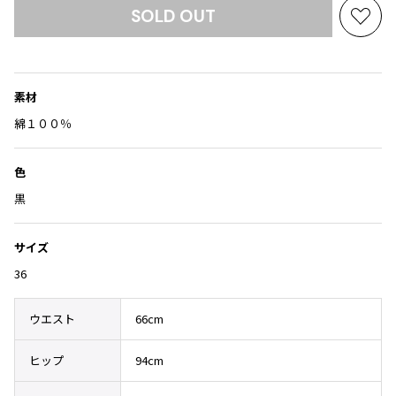
Yohji Yamamoto
SOLD OUT
お
ブルゾン
ブルゾン
トップス
気
B Yohji Yamamoto
スーツ
コート
に
ボトムス
ビーヨウジヤマモト
入
Ground Y
アウター
素材
り
2026.07.23
グラウンドワイ
アクセサリー
アクセサリー
Dye
に
綿１００％
アクセサリー
REGULATION Yohji Yamamoto
追
レギュレーション ヨウジヤマモト
加
バッグ
バッグ
色
S'YTE
サイト
黒
帽子
帽子
Yohji Yamamoto
ストール・マフラー
ストール・マフラー
ヨウジヤマモト
サイズ
ベルト・サスペンダー
ネクタイ
Yohji Yamamoto FEMME
36
ヨウジヤマモト ファム
パンプス
ベルト・サスペンダー
Yohji Yamamoto NOIR
ウエスト
66cm
ミュール・サンダル
ブーツ・シューズ
ヨウジヤマモト ノアール
Yohji Yamamoto POUR HOMME
ブーツ・シューズ
スニーカー・サンダル
ヒップ
94cm
ヨウジヤマモト プールオム
スニーカー
その他のアクセサリー