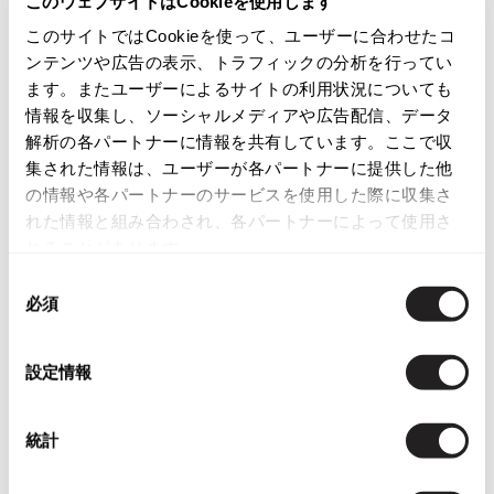
このウェブサイトはCookieを使用します
カテゴリ
ISSEY MIYAKE
このサイトではCookieを使って、ユーザーに合わせたコ
レディース
ボトムス
スカート
ンテンツや広告の表示、トラフィックの分析を行ってい
BAO BAO ISSEY MIYAKE
ます。またユーザーによるサイトの利用状況についても
バオバオ イッセイミヤケ
情報を収集し、ソーシャルメディアや広告配信、データ
この商品について問い合わせる
HOMME PLISSE ISSEY MIYAKE
解析の各パートナーに情報を共有しています。ここで収
店頭試着については
店舗案内
をご確認ください。
オムプリッセイッセイミヤケ
集された情報は、ユーザーが各パートナーに提供した他
ISSEY MIYAKE
の情報や各パートナーのサービスを使用した際に収集さ
English Page(Global shipping)
イッセイミヤケ
れた情報と組み合わされ、各パートナーによって使用さ
れることがあります。
ISSEY MIYAKE 132 5.
イッセイミヤケ 132 5.
同
ISSEY MIYAKE A-POC
必須
意
イッセイミヤケエイポック
の
ISSEY MIYAKE FETE
選
設定情報
You May Also Like
イッセイミヤケフェット
択
ISSEY MIYAKE HaaT
9
件
イッセイミヤケハート
統計
ボトムス
スカート
エーティー/A/T(ATSURO TAYAMA)
ISSEY MIYAKE me
イッセイミヤケミー