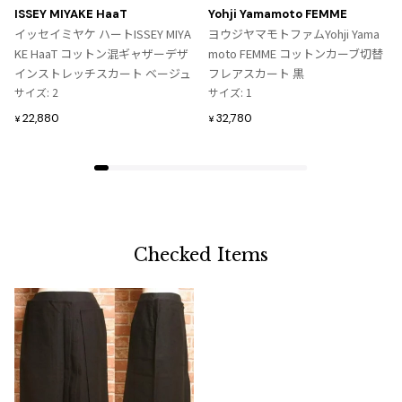
に
に
ISSEY MIYAKE HaaT
Yohji Yamamoto FEMME
入
入
イッセイミヤケ ハートISSEY MIYA
ヨウジヤマモトファムYohji Yama
り
り
KE HaaT コットン混ギャザーデザ
moto FEMME コットンカーブ切替
に
に
インストレッチスカート ベージュ
フレアスカート 黒
追
追
サイズ: 2
サイズ: 1
加
加
22,880
32,780
¥
¥
Checked Items