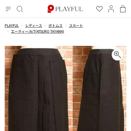
メ
絞
お
マ
シ
ニ
り
気
イ
ョ
ュ
込
に
ペ
ッ
PLAYFUL
レディース
ボトムス
スカート
×
ブランドA-Z
INDEX
more brands
トップス
トップス
すべての新着アイテムを表示
すべてのSALEアイテムを表示
ー
み
入
ー
ピ
エーティー/A/T(ATSURO TAYAMA)
検
り
ジ
ン
COMME des GARÇONS
索
グ
長袖ブラウス・シャツ
長袖シャツ
ブランド
レディース
バ
半袖ブラウス・シャツ
半袖シャツ
BLACK COMME des GARCONS
ッ
ブラックコムデギャルソン
グ
コムデギャルソン
トップス
カーディガン
ニット
COMME des GARCONS
ジュンヤワタナベ
ボトムス
ニット
カーディガン
コムデギャルソン
ヨウジヤマモト
アウター
COMME des GARCONS COMME des GARCONS
パーカー・スウェット
パーカー・スウェット
コムデギャルソン コムデギャルソン
ワイズ
アクセサリー
ワンピース
ベスト
COMME des GARCONS HOMME
ワイスリー
ベスト・ボレロ
カットソー
コムデギャルソンオム
COMME des GARCONS HOMME DEUX
リミフゥ
Tシャツ・カットソー
Tシャツ・ポロシャツ
メンズ
コムデギャルソン オムドゥ
イッセイミヤケ
ノースリーブ
ノースリーブ
COMME des GARCONS HOMME PLUS