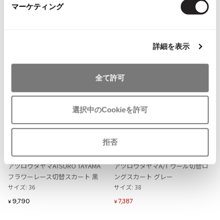
マーケティング
more ITEMS
ISSEY MIYAKE MEN / IM MEN
イッセイミヤケメン / アイムメン
詳細を表示
PLEATS PLEAS
PLEATS PLEASE
全て許可
プリーツプリーズ
選択中のCookieを許可
Jean Paul GAULTIER
お
お
気
気
Jean-Paul GAULTIER
拒否
LADIES
LADIES
15%OFF
に
に
ジャンポールゴルチエ
A/T(ATSURO TAYAMA)
A/T(ATSURO TAYAMA)
入
入
アツロウタヤマATSURO TAYAMA
アツロウタヤマA/T ウール切替ロ
Jean-Paul GAULTIER CLASSIQUE
り
り
フラワーレース切替スカート 黒
ングスカート グレー
ジャンポールゴルチエクラシック
に
に
サイズ: 36
サイズ: 38
Jean-Paul GAULTIER FEMME
追
追
ジャンポールゴルチエファム
9,790
7,387
¥
¥
加
加
Jean-Paul GAULTIER HOMME