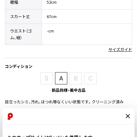
裾幅
52cm
その他アクセサリー
メガネ・サングラス
Y's
メガネ・サングラス
スカート丈
67cm
Y's
ウエスト（ゴ
-cm
ワイズ
ム、紐）
Y's for men
ワイズフォーメン
サイズガイド
2026.07.16
Denim
Y-3
コンディション
すべてを表示
Y-3
ワイスリー
新品同様・美中古品
目立ったシミ、汚れ、ほつれ等なくいい状態です。クリーニング済み
LIMI feu
商品コード
LIMI feu
リミフゥ
K-1928