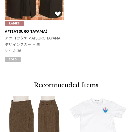
お
気
LADIES
に
A/T(ATSURO TAYAMA)
入
アツロウタヤマATSURO TAYAMA
り
デザインスカート 黒
に
サイズ: 36
追
SOLD
加
Recommended Items