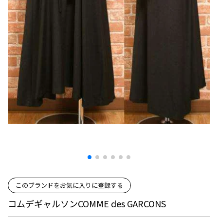
プリーツプリーズ
トップス
コムデギャルソンオムプリュス
COMME des GARCONS SHIRT
ジャンポールゴルチエ
ボトムス
ボトムス
ボトムス
コムデギャルソンシャツ
2026.08.08
ヴィヴィアンウエストウッド
アウター
robe de chambre COMME des GARCONS
Mesh
ローブドシャンブル コムデギャルソン
スカート
ウールパンツ
メゾン マルジェラ
アクセサリー
tricot COMME des GARCONS
パンツ
コットンパンツ
トリコ コムデギャルソン
デニム
デニム
レディース
ハーフパンツ・キュロット
サルエルパンツ
JUNYA WATANABE
サルエルパンツ
ハーフパンツ
トップス
GANRYU
その他のボトムス
その他のボトムス
ボトムス
ガンリュウ
アウター
JUNYA WATANABE
ジュンヤワタナベ
アクセサリー
アウター
アウター
JUNYA WATANABE MAN
このブランドをお気に入りに登録する
ジュンヤワタナベマン
ジャケット
スーツ
コムデギャルソンCOMME des GARCONS
メンズ
コート
ジャケット