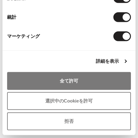
択
ISSEY MIYAKE MEN / IM MEN
イッセイミヤケメン / アイムメン
統計
PLEATS PLEAS
マーケティング
関連ブランド
PLEATS PLEASE
ジュンヤワタナベ
573
プリーツプリーズ
詳細を表示
コムデギャルソン コムデギャルソン
703
Jean Paul GAULTIER
トリコ コムデギャルソン
990
全て許可
Jean-Paul GAULTIER
ローブドシャンブル コムデギャルソン
290
ジャンポールゴルチエ
選択中のCookieを許可
Jean-Paul GAULTIER CLASSIQUE
ジャンポールゴルチエクラシック
Jean-Paul GAULTIER FEMME
拒否
ジャンポールゴルチエファム
Checked Items
Jean-Paul GAULTIER HOMME