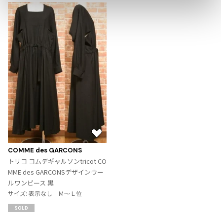
ジャンポールゴルチエオム
Vivienne Westwood
Vivienne Westwood
ヴィヴィアンウエストウッド
Maison Margiela
Maison Margiela
メゾンマルジェラ
お
気
COMME des GARCONS
に
トリコ コムデギャルソンtricot CO
入
MME des GARCONSデザインウー
り
ルワンピース 黒
に
サイズ: 表示なし Ｍ～Ｌ位
追
SOLD
加