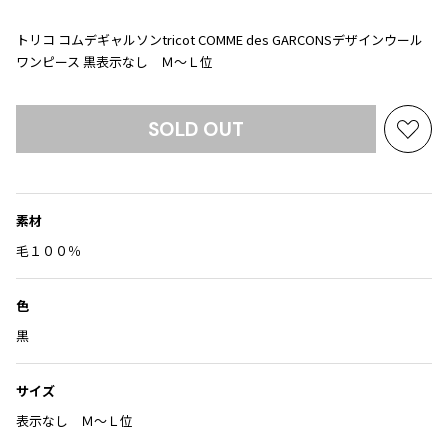
Yohji Yamamoto
ブルゾン
ブルゾン
トップス
トリコ コムデギャルソンtricot COMME des GARCONSデザインウール
B Yohji Yamamoto
ワンピース 黒表示なし Ｍ～Ｌ位
スーツ
コート
ボトムス
ビーヨウジヤマモト
Ground Y
アウター
2026.07.29
グラウンドワイ
SOLD OUT
アクセサリー
アクセサリー
Sunglass
お
アクセサリー
REGULATION Yohji Yamamoto
気
レギュレーション ヨウジヤマモト
に
バッグ
バッグ
S'YTE
入
サイト
素材
帽子
帽子
り
Yohji Yamamoto
に
毛１００％
ストール・マフラー
ストール・マフラー
ヨウジヤマモト
追
加
ベルト・サスペンダー
ネクタイ
Yohji Yamamoto FEMME
色
ヨウジヤマモト ファム
パンプス
ベルト・サスペンダー
黒
Yohji Yamamoto NOIR
ミュール・サンダル
ブーツ・シューズ
ヨウジヤマモト ノアール
サイズ
Yohji Yamamoto POUR HOMME
ブーツ・シューズ
スニーカー・サンダル
ヨウジヤマモト プールオム
表示なし Ｍ～Ｌ位
スニーカー
その他のアクセサリー