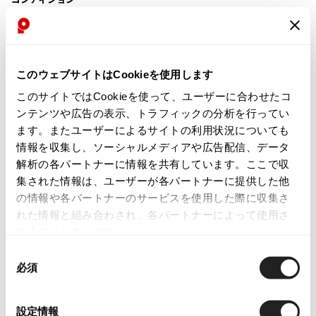
ISSEY MIYAKE
新品同様・美中古品
BAO BAO ISSEY MIYAKE
バオバオ イッセイミヤケ
このウェブサイトはCookieを使用します
目立ったシミ、汚れ、ほつれ等なくいい状態です。クリーニング済み
HOMME PLISSE ISSEY MIYAKE
このサイトではCookieを使って、ユーザーに合わせたコ
オムプリッセイッセイミヤケ
ンテンツや広告の表示、トラフィックの分析を行ってい
商品コード
ISSEY MIYAKE
ます。またユーザーによるサイトの利用状況についても
イッセイミヤケ
K-1875
情報を収集し、ソーシャルメディアや広告配信、データ
ISSEY MIYAKE 132 5.
解析の各パートナーに情報を共有しています。ここで収
イッセイミヤケ 132 5.
カテゴリ
集された情報は、ユーザーが各パートナーに提供した他
ISSEY MIYAKE A-POC
の情報や各パートナーのサービスを使用した際に収集さ
イッセイミヤケエイポック
れた情報と組み合わされ、各パートナーによって使用さ
ISSEY MIYAKE FETE
この商品について問い合わせる
れることがあります。
イッセイミヤケフェット
店頭試着については
店舗案内
をご確認ください。
同
ISSEY MIYAKE HaaT
必須
意
イッセイミヤケハート
English Page(Global shipping)
の
ISSEY MIYAKE me
選
設定情報
イッセイミヤケミー