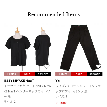
Recommended Items
お
お
気
気
LADIES
SALE
35%OFF
LADIES
SALE
35%OFF
に
に
ISSEY MIYAKE HaaT
Y's
入
入
イッセイミヤケ ハートISSEY MIYA
ワイズY's コットンレーヨンフラ
り
り
KE HaaT ヘンリーネックカットソ
ップポケットパンツ 黒
に
に
ー 黒
サイズ: 2
追
追
サイズ: 2
10,582
¥
加
加