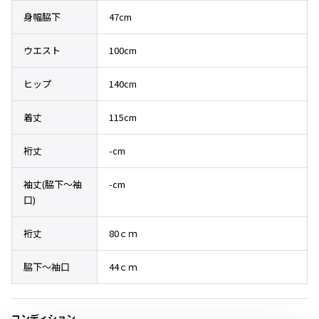
その他アクセサリー
メガネ・サングラス
身幅脇下
47cm
Y's
メガネ・サングラス
ウエスト
100cm
Y's
ワイズ
ヒップ
140cm
Y's for men
ワイズフォーメン
2026.07.23
着丈
115cm
Dye
Y-3
裄丈
-cm
すべてを表示
袖丈(脇下〜袖
-cm
Y-3
口)
ワイスリー
裄丈
80ｃｍ
LIMI feu
脇下～袖口
44ｃｍ
LIMI feu
リミフゥ
コンディション