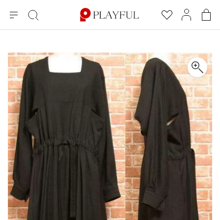
メ
絞
お
マ
シ
ニ
り
気
イ
ョ
ュ
込
に
ペ
ッ
×
ブランドA-Z
INDEX
more brands
トップス
トップス
すべての新着アイテムを表示
すべてのSALEアイテムを表示
ー
み
入
ー
ピ
検
り
ジ
ン
COMME des GARÇONS
索
グ
長袖ブラウス・シャツ
長袖シャツ
ブランド
レディース
バ
半袖ブラウス・シャツ
半袖シャツ
BLACK COMME des GARCONS
ッ
ブラックコムデギャルソン
グ
コムデギャルソン
トップス
カーディガン
ニット
COMME des GARCONS
ジュンヤワタナベ
ボトムス
ニット
カーディガン
コムデギャルソン
ヨウジヤマモト
アウター
COMME des GARCONS COMME des GARCONS
パーカー・スウェット
パーカー・スウェット
コムデギャルソン コムデギャルソン
ワイズ
アクセサリー
ワンピース
ベスト
COMME des GARCONS HOMME
ワイスリー
ベスト・ボレロ
カットソー
コムデギャルソンオム
COMME des GARCONS HOMME DEUX
リミフゥ
Tシャツ・カットソー
Tシャツ・ポロシャツ
メンズ
コムデギャルソン オムドゥ
イッセイミヤケ
ノースリーブ
ノースリーブ
COMME des GARCONS HOMME PLUS