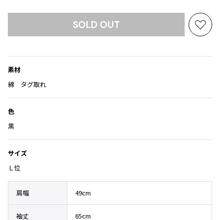
Yohji Yamamoto
ブルゾン
ブルゾン
トップス
SOLD OUT
B Yohji Yamamoto
お
スーツ
コート
ボトムス
ビーヨウジヤマモト
気
Ground Y
に
アウター
2026.07.23
グラウンドワイ
入
アクセサリー
アクセサリー
Dye
アクセサリー
素材
り
REGULATION Yohji Yamamoto
に
レギュレーション ヨウジヤマモト
綿 タグ取れ
バッグ
バッグ
追
S'YTE
加
サイト
帽子
帽子
色
Yohji Yamamoto
黒
ストール・マフラー
ストール・マフラー
ヨウジヤマモト
ベルト・サスペンダー
ネクタイ
Yohji Yamamoto FEMME
サイズ
ヨウジヤマモト ファム
パンプス
ベルト・サスペンダー
Ｌ位
Yohji Yamamoto NOIR
ミュール・サンダル
ブーツ・シューズ
ヨウジヤマモト ノアール
肩幅
49cm
Yohji Yamamoto POUR HOMME
ブーツ・シューズ
スニーカー・サンダル
ヨウジヤマモト プールオム
スニーカー
その他のアクセサリー
袖丈
65cm