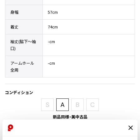
その他アクセサリー
メガネ・サングラス
Y's
身幅
57cm
メガネ・サングラス
Y's
着丈
74cm
ワイズ
Y's for men
袖丈(脇下〜袖
-cm
ワイズフォーメン
口)
2026.07.16
Denim
アームホール
-cm
Y-3
全周
すべてを表示
Y-3
ワイスリー
コンディション
LIMI feu
新品同様・美中古品
LIMI feu
目立ったシミ、汚れ、ほつれ等なくいい状態です。クリーニング済み
リミフゥ