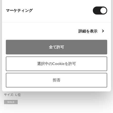
ISSEY MIYAKE MEN / IM MEN
マーケティング
イッセイミヤケメン / アイムメン
PLEATS PLEAS
詳細を表示
PLEATS PLEASE
プリーツプリーズ
全て許可
Jean Paul GAULTIER
選択中のCookieを許可
お
Jean-Paul GAULTIER
気
ヨウジヤマモトプールオムYohji Ya
ジャンポールゴルチエ
拒否
に
mamoto ジップデザインカットソ
Jean-Paul GAULTIER CLASSIQUE
入
ーL位 黒
ジャンポールゴルチエクラシック
り
サイズ: Ｌ位
Jean-Paul GAULTIER FEMME
に
SOLD
ジャンポールゴルチエファム
追
Jean-Paul GAULTIER HOMME
加