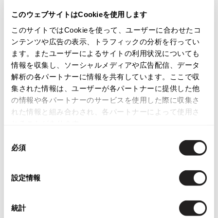
商品コード
ISSEY MIYAKE
このウェブサイトはCookieを使用します
K-1830
このサイトではCookieを使って、ユーザーに合わせたコ
BAO BAO ISSEY MIYAKE
ンテンツや広告の表示、トラフィックの分析を行ってい
バオバオ イッセイミヤケ
カテゴリ
ます。またユーザーによるサイトの利用状況についても
HOMME PLISSE ISSEY MIYAKE
情報を収集し、ソーシャルメディアや広告配信、データ
オムプリッセイッセイミヤケ
解析の各パートナーに情報を共有しています。ここで収
この商品について問い合わせる
ISSEY MIYAKE
集された情報は、ユーザーが各パートナーに提供した他
イッセイミヤケ
の情報や各パートナーのサービスを使用した際に収集さ
店頭試着については
店舗案内
をご確認ください。
ISSEY MIYAKE 132 5.
れた情報と組み合わされ、各パートナーによって使用さ
イッセイミヤケ 132 5.
れることがあります。
English Page(Global shipping)
ISSEY MIYAKE A-POC
同
イッセイミヤケエイポック
必須
意
ISSEY MIYAKE FETE
の
イッセイミヤケフェット
選
設定情報
ISSEY MIYAKE HaaT
択
イッセイミヤケハート
Checked Items
ISSEY MIYAKE me
統計
イッセイミヤケミー