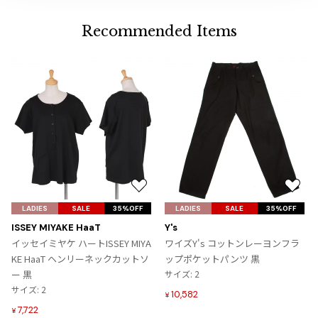
ジャンポールゴルチエオム
Recommended Items
Vivienne Westwood
Vivienne Westwood
ヴィヴィアンウエストウッド
Maison Margiela
Maison Margiela
お
お
メゾンマルジェラ
気
気
LADIES
SALE
35%OFF
LADIES
SALE
35%OFF
に
に
ISSEY MIYAKE HaaT
Y's
入
入
イッセイミヤケ ハートISSEY MIYA
ワイズY's コットンレーヨンフラ
り
り
KE HaaT ヘンリーネックカットソ
ップポケットパンツ 黒
に
に
ー 黒
サイズ: 2
追
追
サイズ: 2
10,582
¥
加
加
7,722
¥