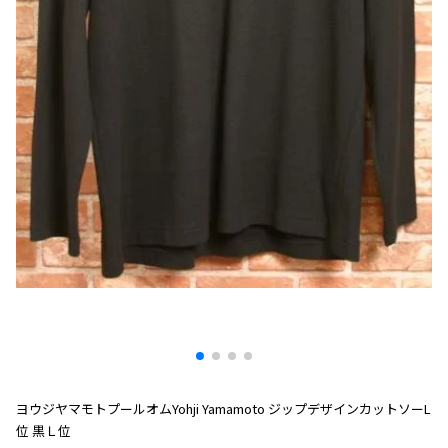
プリーツプリーズ
トップス
コムデギャルソンオムプリュス
COMME des GARCONS SHIRT
ジャンポールゴルチエ
ボトムス
ボトムス
ボトムス
コムデギャルソンシャツ
2026.07.29
ヴィヴィアンウエストウッド
アウター
robe de chambre COMME des GARCONS
Sunglass
ローブドシャンブル コムデギャルソン
スカート
ウールパンツ
メゾン マルジェラ
アクセサリー
tricot COMME des GARCONS
パンツ
コットンパンツ
トリコ コムデギャルソン
デニム
デニム
レディース
ハーフパンツ・キュロット
サルエルパンツ
JUNYA WATANABE
サルエルパンツ
ハーフパンツ
トップス
GANRYU
その他のボトムス
その他のボトムス
ボトムス
ガンリュウ
アウター
JUNYA WATANABE
ジュンヤワタナベ
アクセサリー
アウター
アウター
JUNYA WATANABE MAN
ジュンヤワタナベマン
ジャケット
スーツ
ヨウジヤマモトプールオムYohji Yamamoto ジップデザインカットソーL
位 黒Ｌ位
メンズ
コート
ジャケット