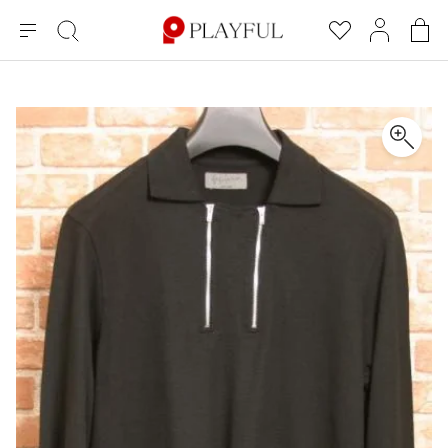
メ
絞
お
マ
シ
ニ
り
気
イ
ョ
ュ
込
に
ペ
ッ
×
ブランドA-Z
INDEX
more brands
トップス
トップス
すべての新着アイテムを表示
すべてのSALEアイテムを表示
ー
み
入
ー
ピ
検
り
ジ
ン
COMME des GARÇONS
索
グ
長袖ブラウス・シャツ
長袖シャツ
ブランド
レディース
バ
半袖ブラウス・シャツ
半袖シャツ
BLACK COMME des GARCONS
ッ
ブラックコムデギャルソン
グ
コムデギャルソン
トップス
カーディガン
ニット
COMME des GARCONS
ジュンヤワタナベ
ボトムス
ニット
カーディガン
コムデギャルソン
ヨウジヤマモト
アウター
COMME des GARCONS COMME des GARCONS
パーカー・スウェット
パーカー・スウェット
コムデギャルソン コムデギャルソン
ワイズ
アクセサリー
ワンピース
ベスト
COMME des GARCONS HOMME
ワイスリー
ベスト・ボレロ
カットソー
コムデギャルソンオム
COMME des GARCONS HOMME DEUX
リミフゥ
Tシャツ・カットソー
Tシャツ・ポロシャツ
メンズ
コムデギャルソン オムドゥ
イッセイミヤケ
ノースリーブ
ノースリーブ
COMME des GARCONS HOMME PLUS