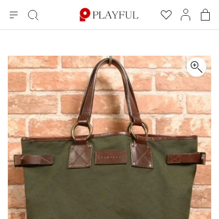
メ
絞
お
マ
シ
ニ
り
気
イ
ョ
ュ
込
に
ペ
ッ
×
ブランドA-Z
INDEX
more brands
トップス
トップス
すべての新着アイテムを表示
すべてのSALEアイテムを表示
ー
み
入
ー
ピ
検
り
ジ
ン
COMME des GARÇONS
索
グ
長袖ブラウス・シャツ
長袖シャツ
ブランド
レディース
バ
半袖ブラウス・シャツ
半袖シャツ
BLACK COMME des GARCONS
ッ
ブラックコムデギャルソン
グ
コムデギャルソン
トップス
カーディガン
ニット
COMME des GARCONS
ジュンヤワタナベ
ボトムス
ニット
カーディガン
コムデギャルソン
ヨウジヤマモト
アウター
COMME des GARCONS COMME des GARCONS
パーカー・スウェット
パーカー・スウェット
コムデギャルソン コムデギャルソン
ワイズ
アクセサリー
ワンピース
ベスト
COMME des GARCONS HOMME
ワイスリー
ベスト・ボレロ
カットソー
コムデギャルソンオム
COMME des GARCONS HOMME DEUX
リミフゥ
Tシャツ・カットソー
Tシャツ・ポロシャツ
メンズ
コムデギャルソン オムドゥ
イッセイミヤケ
ノースリーブ
ノースリーブ
COMME des GARCONS HOMME PLUS