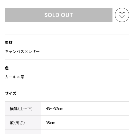
Yohji Yamamoto
ブルゾン
ブルゾン
トップス
SOLD OUT
B Yohji Yamamoto
お
スーツ
コート
ボトムス
ビーヨウジヤマモト
気
Ground Y
に
アウター
2026.07.29
グラウンドワイ
入
アクセサリー
アクセサリー
Sunglass
アクセサリー
素材
り
REGULATION Yohji Yamamoto
に
レギュレーション ヨウジヤマモト
キャンバス×レザー
バッグ
バッグ
追
S'YTE
加
サイト
帽子
帽子
色
Yohji Yamamoto
カーキ×茶
ストール・マフラー
ストール・マフラー
ヨウジヤマモト
ベルト・サスペンダー
ネクタイ
Yohji Yamamoto FEMME
サイズ
ヨウジヤマモト ファム
パンプス
ベルト・サスペンダー
Yohji Yamamoto NOIR
ミュール・サンダル
ブーツ・シューズ
横幅（上〜下）
43～32cm
ヨウジヤマモト ノアール
Yohji Yamamoto POUR HOMME
ブーツ・シューズ
スニーカー・サンダル
縦（高さ）
35cm
ヨウジヤマモト プールオム
スニーカー
その他のアクセサリー