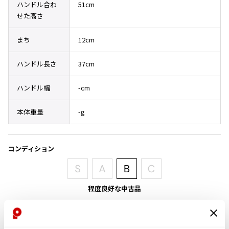
ハンドル合わ
51cm
その他アクセサリー
メガネ・サングラス
Y's
せた高さ
メガネ・サングラス
まち
12cm
Y's
ワイズ
ハンドル長さ
37cm
Y's for men
ワイズフォーメン
2026.07.23
ハンドル幅
-cm
Dye
Y-3
本体重量
-g
すべてを表示
Y-3
ワイスリー
コンディション
LIMI feu
程度良好な中古品
LIMI feu
角が少し擦れています（写真参照）が目立ったシミ、汚れ、ほつれ等なくい
リミフゥ
い状態です。