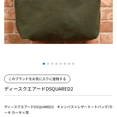
プリーツプリーズ
トップス
コムデギャルソンオムプリュス
COMME des GARCONS SHIRT
ジャンポールゴルチエ
ボトムス
ボトムス
ボトムス
コムデギャルソンシャツ
2026.08.08
ヴィヴィアンウエストウッド
アウター
robe de chambre COMME des GARCONS
Mesh
ローブドシャンブル コムデギャルソン
スカート
ウールパンツ
メゾン マルジェラ
アクセサリー
tricot COMME des GARCONS
パンツ
コットンパンツ
トリコ コムデギャルソン
デニム
デニム
レディース
ハーフパンツ・キュロット
サルエルパンツ
JUNYA WATANABE
サルエルパンツ
ハーフパンツ
トップス
GANRYU
その他のボトムス
その他のボトムス
ボトムス
ガンリュウ
このブランドをお気に入りに登録する
アウター
JUNYA WATANABE
ディースクエアードDSQUARED2
ジュンヤワタナベ
アクセサリー
アウター
アウター
JUNYA WATANABE MAN
ジュンヤワタナベマン
ジャケット
スーツ
ディースクエアードDSQUARED2 キャンバス×レザートートバッグ/カ
ーキ カーキ×茶
メンズ
コート
ジャケット