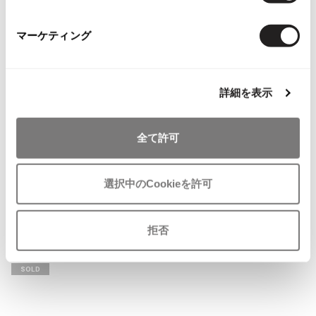
ISSEY MIYAKE MEN / IM MEN
イッセイミヤケメン / アイムメン
マーケティング
PLEATS PLEAS
詳細を表示
PLEATS PLEASE
プリーツプリーズ
全て許可
Jean Paul GAULTIER
お
選択中のCookieを許可
気
DSQUARED2
に
ディースクエアードDSQUARED2
Jean-Paul GAULTIER
入
キャンバス×レザートートバッ
ジャンポールゴルチエ
拒否
り
グ/カーキ カーキ×茶
Jean-Paul GAULTIER CLASSIQUE
に
サイズ: ー
ジャンポールゴルチエクラシック
追
SOLD
Jean-Paul GAULTIER FEMME
加
ジャンポールゴルチエファム
Jean-Paul GAULTIER HOMME