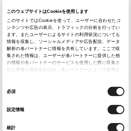
ISSEY MIYAKE
商品コード
このウェブサイトはCookieを使用します
PT-M285
このサイトではCookieを使って、ユーザーに合わせたコ
BAO BAO ISSEY MIYAKE
ンテンツや広告の表示、トラフィックの分析を行ってい
バオバオ イッセイミヤケ
ます。またユーザーによるサイトの利用状況についても
カテゴリ
HOMME PLISSE ISSEY MIYAKE
情報を収集し、ソーシャルメディアや広告配信、データ
オムプリッセイッセイミヤケ
解析の各パートナーに情報を共有しています。ここで収
ISSEY MIYAKE
集された情報は、ユーザーが各パートナーに提供した他
この商品について問い合わせる
イッセイミヤケ
の情報や各パートナーのサービスを使用した際に収集さ
店頭試着については
店舗案内
をご確認ください。
ISSEY MIYAKE 132 5.
れた情報と組み合わされ、各パートナーによって使用さ
イッセイミヤケ 132 5.
れることがあります。
English Page(Global shipping)
ISSEY MIYAKE A-POC
同
イッセイミヤケエイポック
必須
意
ISSEY MIYAKE FETE
の
イッセイミヤケフェット
選
ISSEY MIYAKE HaaT
設定情報
択
イッセイミヤケハート
Checked Items
ISSEY MIYAKE me
統計
イッセイミヤケミー