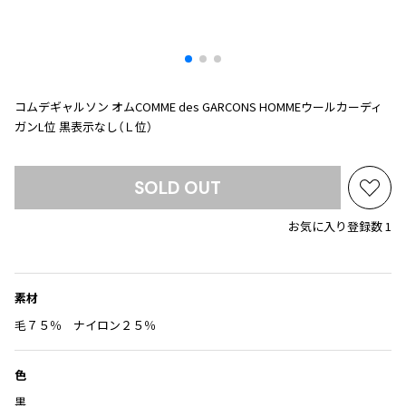
プリーツプリーズ
トップス
コムデギャルソンオムプリュス
COMME des GARCONS SHIRT
ジャンポールゴルチエ
ボトムス
ボトムス
ボトムス
コムデギャルソンシャツ
2026.08.08
ヴィヴィアンウエストウッド
アウター
robe de chambre COMME des GARCONS
Mesh
ローブドシャンブル コムデギャルソン
スカート
ウールパンツ
メゾン マルジェラ
アクセサリー
コムデギャルソン オムCOMME des GARCONS HOMMEウールカーディ
tricot COMME des GARCONS
ガンL位 黒表示なし（Ｌ位）
パンツ
コットンパンツ
トリコ コムデギャルソン
デニム
デニム
レディース
SOLD OUT
ハーフパンツ・キュロット
サルエルパンツ
お
JUNYA WATANABE
気
サルエルパンツ
ハーフパンツ
トップス
お気に入り登録数 1
に
GANRYU
その他のボトムス
その他のボトムス
ボトムス
入
ガンリュウ
り
アウター
JUNYA WATANABE
に
素材
ジュンヤワタナベ
追
アクセサリー
アウター
アウター
毛７５％ ナイロン２５％
JUNYA WATANABE MAN
加
ジュンヤワタナベマン
ジャケット
スーツ
色
メンズ
コート
ジャケット
黒