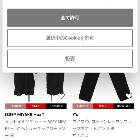
SOLD
追
ISSEY MIYAKE MEN / IM MEN
加
イッセイミヤケメン / アイムメン
全て許可
Recommended Items
PLEATS PLEAS
選択中のCookieを許可
PLEATS PLEASE
プリーツプリーズ
拒否
Jean Paul GAULTIER
Jean-Paul GAULTIER
ジャンポールゴルチエ
お
お
Jean-Paul GAULTIER CLASSIQUE
気
気
LADIES
SALE
35%OFF
LADIES
SALE
35%OFF
ジャンポールゴルチエクラシック
に
に
ISSEY MIYAKE HaaT
Y's
入
入
Jean-Paul GAULTIER FEMME
イッセイミヤケ ハートISSEY MIYA
ワイズY's コットンレーヨンフラ
り
り
ジャンポールゴルチエファム
KE HaaT ヘンリーネックカットソ
ップポケットパンツ 黒
に
に
ー 黒
サイズ: 2
Jean-Paul GAULTIER HOMME