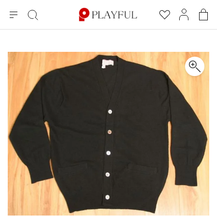
メ
絞
お
マ
シ
ニ
り
気
イ
ョ
ュ
込
に
ペ
ッ
×
ブランドA-Z
INDEX
more brands
トップス
トップス
すべての新着アイテムを表示
すべてのSALEアイテムを表示
ー
み
入
ー
ピ
検
り
ジ
ン
COMME des GARÇONS
索
グ
長袖ブラウス・シャツ
長袖シャツ
ブランド
レディース
バ
半袖ブラウス・シャツ
半袖シャツ
BLACK COMME des GARCONS
ッ
ブラックコムデギャルソン
グ
コムデギャルソン
トップス
カーディガン
ニット
COMME des GARCONS
ジュンヤワタナベ
ボトムス
ニット
カーディガン
コムデギャルソン
ヨウジヤマモト
アウター
COMME des GARCONS COMME des GARCONS
パーカー・スウェット
パーカー・スウェット
コムデギャルソン コムデギャルソン
ワイズ
アクセサリー
ワンピース
ベスト
COMME des GARCONS HOMME
ワイスリー
ベスト・ボレロ
カットソー
コムデギャルソンオム
COMME des GARCONS HOMME DEUX
リミフゥ
Tシャツ・カットソー
Tシャツ・ポロシャツ
メンズ
コムデギャルソン オムドゥ
イッセイミヤケ
ノースリーブ
ノースリーブ
COMME des GARCONS HOMME PLUS