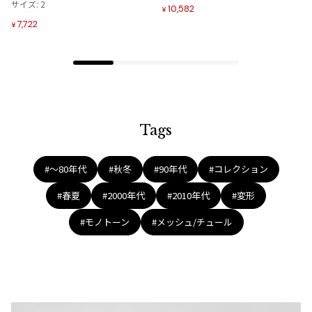
追
追
サイズ: 2
ジャンポールゴルチエオム
10,582
¥
加
加
7,722
¥
Vivienne Westwood
Vivienne Westwood
ヴィヴィアンウエストウッド
Tags
Maison Margiela
#〜80年代
#秋冬
#90年代
#コレクション
Maison Margiela
メゾンマルジェラ
#春夏
#2000年代
#2010年代
#変形
#モノトーン
#メッシュ/チュール