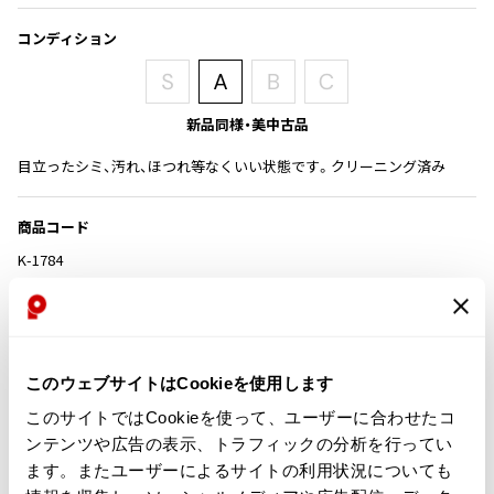
その他アクセサリー
メガネ・サングラス
Y's
コンディション
メガネ・サングラス
Y's
ワイズ
新品同様・美中古品
Y's for men
ワイズフォーメン
目立ったシミ、汚れ、ほつれ等なくいい状態です。クリーニング済み
2026.07.23
Dye
商品コード
Y-3
すべてを表示
K-1784
Y-3
ワイスリー
カテゴリ
LIMI feu
このウェブサイトはCookieを使用します
この商品について問い合わせる
このサイトではCookieを使って、ユーザーに合わせたコ
店頭試着については
店舗案内
をご確認ください。
LIMI feu
ンテンツや広告の表示、トラフィックの分析を行ってい
リミフゥ
ます。またユーザーによるサイトの利用状況についても
English Page(Global shipping)