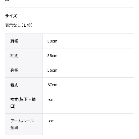
Yohji Yamamoto
ブルゾン
ブルゾン
トップス
サイズ
B Yohji Yamamoto
スーツ
コート
ボトムス
ビーヨウジヤマモト
表示なし（Ｌ位）
Ground Y
アウター
2026.07.29
グラウンドワイ
肩幅
50cm
アクセサリー
アクセサリー
Sunglass
アクセサリー
REGULATION Yohji Yamamoto
レギュレーション ヨウジヤマモト
袖丈
58cm
バッグ
バッグ
S'YTE
サイト
帽子
帽子
身幅
56cm
Yohji Yamamoto
ストール・マフラー
ストール・マフラー
ヨウジヤマモト
着丈
67cm
ベルト・サスペンダー
ネクタイ
Yohji Yamamoto FEMME
ヨウジヤマモト ファム
袖丈(脇下〜袖
-cm
パンプス
ベルト・サスペンダー
口)
Yohji Yamamoto NOIR
ミュール・サンダル
ブーツ・シューズ
ヨウジヤマモト ノアール
アームホール
-cm
Yohji Yamamoto POUR HOMME
ブーツ・シューズ
スニーカー・サンダル
全周
ヨウジヤマモト プールオム
スニーカー
その他のアクセサリー