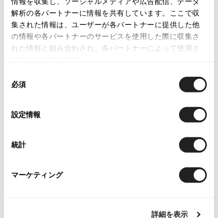
情報を収集し、ソーシャルメディアや広告配信、データ
解析の各パートナーに情報を共有しています。ここで収
ISSEY MIYAKE
集された情報は、ユーザーが各パートナーに提供した他
の情報や各パートナーのサービスを使用した際に収集さ
BAO BAO ISSEY MIYAKE
れた情報と組み合わされ、各パートナーによって使用さ
バオバオ イッセイミヤケ
れることがあります。
HOMME PLISSE ISSEY MIYAKE
Checked Items
オムプリッセイッセイミヤケ
同
必須
ISSEY MIYAKE
意
イッセイミヤケ
の
ISSEY MIYAKE 132 5.
選
設定情報
イッセイミヤケ 132 5.
択
ISSEY MIYAKE A-POC
イッセイミヤケエイポック
統計
ISSEY MIYAKE FETE
お
イッセイミヤケフェット
気
コムデギャルソン オムCOMME de
マーケティング
ISSEY MIYAKE HaaT
に
s GARCONS HOMMEウールカーデ
イッセイミヤケハート
入
ィガンL位 黒
り
サイズ: 表示なし（Ｌ位）
ISSEY MIYAKE me
に
詳細を表示
イッセイミヤケミー