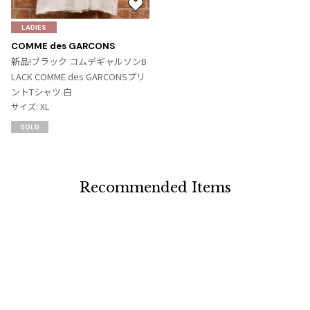
お
気
LADIES
に
COMME des GARCONS
入
新品!ブラック コムデギャルソンB
り
LACK COMME des GARCONSプリ
に
ントTシャツ 白
追
サイズ: XL
加
SOLD
Recommended Items