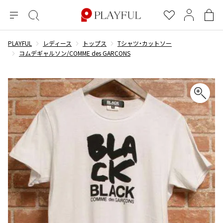
メ
絞
お
マ
シ
ニ
り
気
イ
ョ
ュ
込
に
ペ
ッ
PLAYFUL
レディース
トップス
Tシャツ・カットソー
×
ブランドA-Z
INDEX
more brands
トップス
トップス
すべての新着アイテムを表示
すべてのSALEアイテムを表示
ー
み
入
ー
ピ
コムデギャルソン/COMME des GARCONS
検
り
ジ
ン
COMME des GARÇONS
索
グ
長袖ブラウス・シャツ
長袖シャツ
ブランド
レディース
バ
半袖ブラウス・シャツ
半袖シャツ
BLACK COMME des GARCONS
ッ
ブラックコムデギャルソン
グ
コムデギャルソン
トップス
カーディガン
ニット
COMME des GARCONS
ジュンヤワタナベ
ボトムス
ニット
カーディガン
コムデギャルソン
ヨウジヤマモト
アウター
COMME des GARCONS COMME des GARCONS
パーカー・スウェット
パーカー・スウェット
コムデギャルソン コムデギャルソン
ワイズ
アクセサリー
ワンピース
ベスト
COMME des GARCONS HOMME
ワイスリー
ベスト・ボレロ
カットソー
コムデギャルソンオム
COMME des GARCONS HOMME DEUX
リミフゥ
Tシャツ・カットソー
Tシャツ・ポロシャツ
メンズ
コムデギャルソン オムドゥ
イッセイミヤケ
ノースリーブ
ノースリーブ
COMME des GARCONS HOMME PLUS