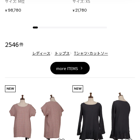
サイズ: M位
サイズ: XS
ジャンポールゴルチエオム
加
加
98,780
21,780
¥
¥
Vivienne Westwood
Vivienne Westwood
2546
件
ヴィヴィアンウエストウッド
レディース
トップス
Tシャツ・カットソー
Maison Margiela
more ITEMS
Maison Margiela
メゾンマルジェラ
NEW
NEW