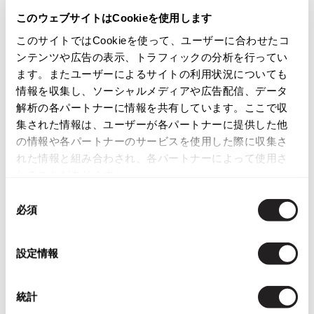
このウェブサイトはCookieを使用します
ISSEY MIYAKE
商品コード
このサイトではCookieを使って、ユーザーに合わせたコ
K-1763
BAO BAO ISSEY MIYAKE
ンテンツや広告の表示、トラフィックの分析を行ってい
バオバオ イッセイミヤケ
ます。またユーザーによるサイトの利用状況についても
カテゴリ
HOMME PLISSE ISSEY MIYAKE
情報を収集し、ソーシャルメディアや広告配信、データ
オムプリッセイッセイミヤケ
解析の各パートナーに情報を共有しています。ここで収
レディース
トップス
Tシャツ・カットソー
ISSEY MIYAKE
集された情報は、ユーザーが各パートナーに提供した他
イッセイミヤケ
の情報や各パートナーのサービスを使用した際に収集さ
この商品について問い合わせる
ISSEY MIYAKE 132 5.
れた情報と組み合わされ、各パートナーによって使用さ
イッセイミヤケ 132 5.
れることがあります。
店頭試着については
店舗案内
をご確認ください。
ISSEY MIYAKE A-POC
同
イッセイミヤケエイポック
必須
意
ISSEY MIYAKE FETE
の
イッセイミヤケフェット
選
設定情報
ISSEY MIYAKE HaaT
択
You May Also Like
イッセイミヤケハート
ISSEY MIYAKE me
統計
261
件
イッセイミヤケミー