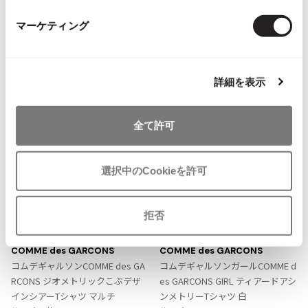
ISSEY MIYAKE MEN / IM MEN
トップス
Tシャツ・カットソー
コムデギャルソン/COMME des GARCONS
マーケティング
イッセイミヤケメン / アイムメン
more ITEMS
PLEATS PLEAS
詳細を表示
NEW
PLEATS PLEASE
プリーツプリーズ
全て許可
Jean Paul GAULTIER
選択中のCookieを許可
Jean-Paul GAULTIER
ジャンポールゴルチエ
拒否
お
お
気
気
Jean-Paul GAULTIER CLASSIQUE
LADIES
LADIES
に
に
ジャンポールゴルチエクラシック
COMME des GARCONS
COMME des GARCONS
入
入
Jean-Paul GAULTIER FEMME
コムデギャルソンCOMME des GA
コムデギャルソンガールCOMME d
り
り
ジャンポールゴルチエファム
RCONS ジオメトリックこぶデザ
es GARCONS GIRL ティアードアシ
に
に
インシアーTシャツ マルチ
ンメトリーTシャツ 白
Jean-Paul GAULTIER HOMME
追
追