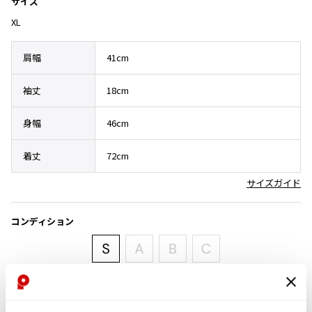
サイズ
その他アクセサリー
メガネ・サングラス
Y's
XL
メガネ・サングラス
Y's
肩幅
41cm
ワイズ
Y's for men
袖丈
18cm
ワイズフォーメン
2026.07.16
身幅
46cm
Denim
Y-3
着丈
72cm
すべてを表示
Y-3
サイズガイド
ワイスリー
コンディション
LIMI feu
LIMI feu
新品未使用品
リミフゥ
新品