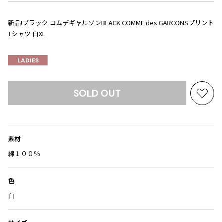
Yohji Yamamoto
ブルゾン
ブルゾン
トップス
新品!ブラック コムデギャルソンBLACK COMME des GARCONSプリント
B Yohji Yamamoto
スーツ
コート
Tシャツ 白XL
ボトムス
ビーヨウジヤマモト
Ground Y
アウター
2026.07.23
グラウンドワイ
LADIES
アクセサリー
アクセサリー
Dye
アクセサリー
REGULATION Yohji Yamamoto
レギュレーション ヨウジヤマモト
SOLD OUT
バッグ
バッグ
S'YTE
お
サイト
気
帽子
帽子
に
Yohji Yamamoto
ストール・マフラー
ストール・マフラー
入
ヨウジヤマモト
素材
り
ベルト・サスペンダー
ネクタイ
Yohji Yamamoto FEMME
に
綿１００％
ヨウジヤマモト ファム
パンプス
ベルト・サスペンダー
追
Yohji Yamamoto NOIR
加
ミュール・サンダル
ブーツ・シューズ
色
ヨウジヤマモト ノアール
Yohji Yamamoto POUR HOMME
ブーツ・シューズ
スニーカー・サンダル
白
ヨウジヤマモト プールオム
スニーカー
その他のアクセサリー