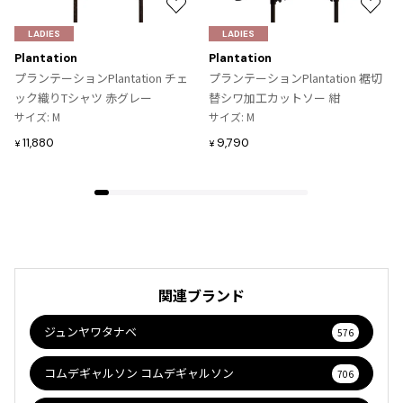
お
お
気
気
LADIES
LADIES
に
に
Plantation
Plantation
入
入
プランテーションPlantation チェ
プランテーションPlantation 裾切
り
り
ック織りTシャツ 赤グレー
替シワ加工カットソー 紺
に
に
サイズ: M
サイズ: M
追
追
11,880
9,790
¥
¥
加
加
関連ブランド
ジュンヤワタナベ
576
コムデギャルソン コムデギャルソン
706