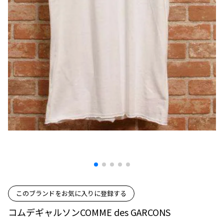
プリーツプリーズ
トップス
コムデギャルソンオムプリュス
COMME des GARCONS SHIRT
ジャンポールゴルチエ
ボトムス
ボトムス
ボトムス
コムデギャルソンシャツ
2026.07.29
ヴィヴィアンウエストウッド
アウター
robe de chambre COMME des GARCONS
Sunglass
ローブドシャンブル コムデギャルソン
スカート
ウールパンツ
メゾン マルジェラ
アクセサリー
tricot COMME des GARCONS
パンツ
コットンパンツ
トリコ コムデギャルソン
デニム
デニム
レディース
ハーフパンツ・キュロット
サルエルパンツ
JUNYA WATANABE
サルエルパンツ
ハーフパンツ
トップス
GANRYU
その他のボトムス
その他のボトムス
ボトムス
ガンリュウ
アウター
JUNYA WATANABE
ジュンヤワタナベ
アクセサリー
アウター
アウター
JUNYA WATANABE MAN
このブランドをお気に入りに登録する
ジュンヤワタナベマン
ジャケット
スーツ
コムデギャルソンCOMME des GARCONS
メンズ
コート
ジャケット