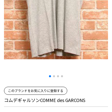
プリーツプリーズ
トップス
コムデギャルソンオムプリュス
COMME des GARCONS SHIRT
ジャンポールゴルチエ
ボトムス
ボトムス
ボトムス
コムデギャルソンシャツ
2026.07.29
ヴィヴィアンウエストウッド
アウター
robe de chambre COMME des GARCONS
Sunglass
ローブドシャンブル コムデギャルソン
スカート
ウールパンツ
メゾン マルジェラ
アクセサリー
tricot COMME des GARCONS
パンツ
コットンパンツ
トリコ コムデギャルソン
デニム
デニム
レディース
ハーフパンツ・キュロット
サルエルパンツ
JUNYA WATANABE
サルエルパンツ
ハーフパンツ
トップス
GANRYU
その他のボトムス
その他のボトムス
ボトムス
ガンリュウ
アウター
JUNYA WATANABE
ジュンヤワタナベ
アクセサリー
アウター
アウター
このブランドをお気に入りに登録する
JUNYA WATANABE MAN
ジュンヤワタナベマン
コムデギャルソンCOMME des GARCONS
ジャケット
スーツ
メンズ
コート
ジャケット