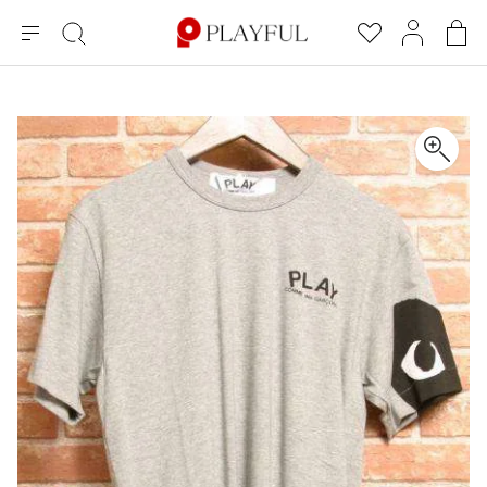
メ
絞
お
マ
シ
ニ
り
気
イ
ョ
ュ
込
に
ペ
ッ
×
ブランドA-Z
INDEX
more brands
トップス
トップス
すべての新着アイテムを表示
すべてのSALEアイテムを表示
ー
み
入
ー
ピ
検
り
ジ
ン
COMME des GARÇONS
索
グ
長袖ブラウス・シャツ
長袖シャツ
ブランド
レディース
バ
半袖ブラウス・シャツ
半袖シャツ
BLACK COMME des GARCONS
ッ
ブラックコムデギャルソン
グ
コムデギャルソン
トップス
カーディガン
ニット
COMME des GARCONS
ジュンヤワタナベ
ボトムス
ニット
カーディガン
コムデギャルソン
ヨウジヤマモト
アウター
COMME des GARCONS COMME des GARCONS
パーカー・スウェット
パーカー・スウェット
コムデギャルソン コムデギャルソン
ワイズ
アクセサリー
ワンピース
ベスト
COMME des GARCONS HOMME
ワイスリー
ベスト・ボレロ
カットソー
コムデギャルソンオム
COMME des GARCONS HOMME DEUX
リミフゥ
Tシャツ・カットソー
Tシャツ・ポロシャツ
メンズ
コムデギャルソン オムドゥ
イッセイミヤケ
ノースリーブ
ノースリーブ
COMME des GARCONS HOMME PLUS