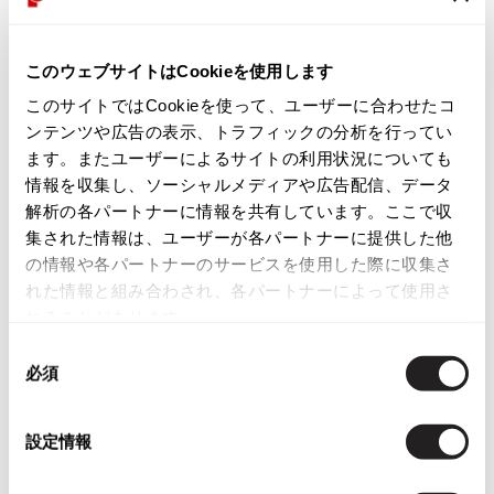
ISSEY MIYAKE
新品
このウェブサイトはCookieを使用します
BAO BAO ISSEY MIYAKE
商品コード
このサイトではCookieを使って、ユーザーに合わせたコ
バオバオ イッセイミヤケ
K-1758
ンテンツや広告の表示、トラフィックの分析を行ってい
HOMME PLISSE ISSEY MIYAKE
ます。またユーザーによるサイトの利用状況についても
オムプリッセイッセイミヤケ
情報を収集し、ソーシャルメディアや広告配信、データ
カテゴリ
ISSEY MIYAKE
解析の各パートナーに情報を共有しています。ここで収
イッセイミヤケ
集された情報は、ユーザーが各パートナーに提供した他
ISSEY MIYAKE 132 5.
の情報や各パートナーのサービスを使用した際に収集さ
この商品について問い合わせる
イッセイミヤケ 132 5.
れた情報と組み合わされ、各パートナーによって使用さ
ISSEY MIYAKE A-POC
店頭試着については
店舗案内
をご確認ください。
れることがあります。
イッセイミヤケエイポック
同
ISSEY MIYAKE FETE
English Page(Global shipping)
必須
意
イッセイミヤケフェット
の
ISSEY MIYAKE HaaT
選
イッセイミヤケハート
設定情報
択
ISSEY MIYAKE me
イッセイミヤケミー