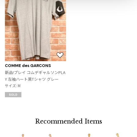
ジャンポールゴルチエオム
Vivienne Westwood
Vivienne Westwood
ヴィヴィアンウエストウッド
お
Maison Margiela
気
COMME des GARCONS
に
新品!プレイ コムデギャルソンPLA
Maison Margiela
入
Y 左袖ハート黒Tシャツ グレー
メゾンマルジェラ
り
サイズ: M
に
SOLD
追
加
Recommended Items