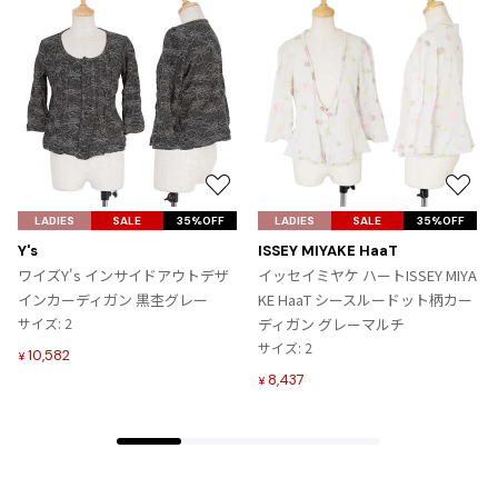
お
お
気
気
LADIES
SALE
35%OFF
LADIES
SALE
35%OFF
に
に
Y's
ISSEY MIYAKE HaaT
入
入
ワイズY's インサイドアウトデザ
イッセイミヤケ ハートISSEY MIYA
り
り
インカーディガン 黒杢グレー
KE HaaT シースルードット柄カー
に
に
サイズ: 2
ディガン グレーマルチ
追
追
サイズ: 2
10,582
¥
加
加
8,437
¥