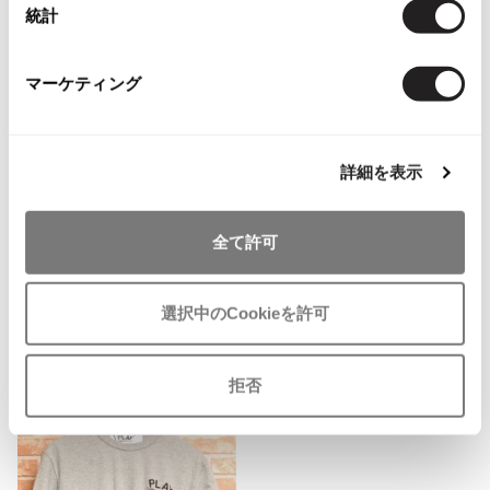
統計
ISSEY MIYAKE MEN / IM MEN
関連ブランド
イッセイミヤケメン / アイムメン
マーケティング
ジュンヤワタナベ
576
PLEATS PLEAS
コムデギャルソン コムデギャルソン
706
PLEATS PLEASE
詳細を表示
トリコ コムデギャルソン
992
プリーツプリーズ
ローブドシャンブル コムデギャルソン
全て許可
289
Jean Paul GAULTIER
選択中のCookieを許可
Jean-Paul GAULTIER
ジャンポールゴルチエ
Checked Items
Jean-Paul GAULTIER CLASSIQUE
拒否
ジャンポールゴルチエクラシック
Jean-Paul GAULTIER FEMME
ジャンポールゴルチエファム
Jean-Paul GAULTIER HOMME