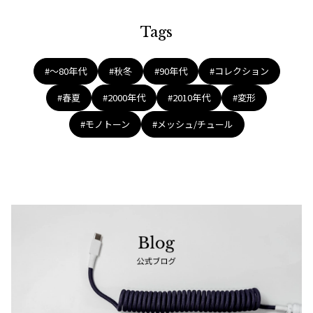
Tags
#〜80年代
#秋冬
#90年代
#コレクション
#春夏
#2000年代
#2010年代
#変形
#モノトーン
#メッシュ/チュール