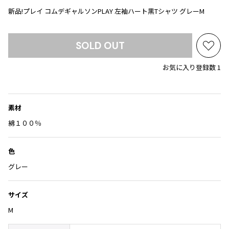
Yohji Yamamoto
新品!プレイ コムデギャルソンPLAY 左袖ハート黒Tシャツ グレーM
ブルゾン
ブルゾン
トップス
B Yohji Yamamoto
スーツ
コート
ボトムス
ビーヨウジヤマモト
SOLD OUT
お
Ground Y
アウター
2026.07.23
気
グラウンドワイ
お気に入り登録数 1
アクセサリー
アクセサリー
Dye
アクセサリー
に
REGULATION Yohji Yamamoto
入
レギュレーション ヨウジヤマモト
り
バッグ
バッグ
S'YTE
に
素材
サイト
帽子
帽子
追
綿１００％
Yohji Yamamoto
加
ストール・マフラー
ストール・マフラー
ヨウジヤマモト
ベルト・サスペンダー
ネクタイ
色
Yohji Yamamoto FEMME
ヨウジヤマモト ファム
グレー
パンプス
ベルト・サスペンダー
Yohji Yamamoto NOIR
ミュール・サンダル
ブーツ・シューズ
ヨウジヤマモト ノアール
サイズ
Yohji Yamamoto POUR HOMME
ブーツ・シューズ
スニーカー・サンダル
M
ヨウジヤマモト プールオム
スニーカー
その他のアクセサリー