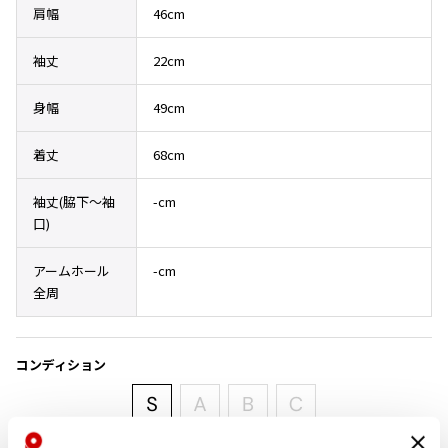
肩幅
46cm
その他アクセサリー
メガネ・サングラス
Y's
メガネ・サングラス
袖丈
22cm
Y's
ワイズ
身幅
49cm
Y's for men
ワイズフォーメン
着丈
68cm
2026.07.16
Denim
袖丈(脇下〜袖
-cm
Y-3
口)
すべてを表示
Y-3
アームホール
-cm
ワイスリー
全周
LIMI feu
コンディション
LIMI feu
リミフゥ
新品未使用品