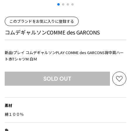
プリーツプリーズ
トップス
コムデギャルソンオムプリュス
COMME des GARCONS SHIRT
ジャンポールゴルチエ
ボトムス
ボトムス
ボトムス
コムデギャルソンシャツ
このブランドをお気に入りに登録する
2026.07.29
ヴィヴィアンウエストウッド
アウター
robe de chambre COMME des GARCONS
Sunglass
コムデギャルソンCOMME des GARCONS
ローブドシャンブル コムデギャルソン
スカート
ウールパンツ
メゾン マルジェラ
アクセサリー
tricot COMME des GARCONS
パンツ
コットンパンツ
トリコ コムデギャルソン
デニム
デニム
新品!プレイ コムデギャルソンPLAY COMME des GARCONS背中肩ハー
レディース
ト赤TシャツM 白Ｍ
ハーフパンツ・キュロット
サルエルパンツ
JUNYA WATANABE
サルエルパンツ
ハーフパンツ
トップス
SOLD OUT
GANRYU
その他のボトムス
その他のボトムス
お
ボトムス
ガンリュウ
気
アウター
JUNYA WATANABE
に
ジュンヤワタナベ
入
アクセサリー
アウター
アウター
素材
JUNYA WATANABE MAN
り
ジュンヤワタナベマン
に
綿１００％
ジャケット
スーツ
追
メンズ
加
コート
ジャケット
色