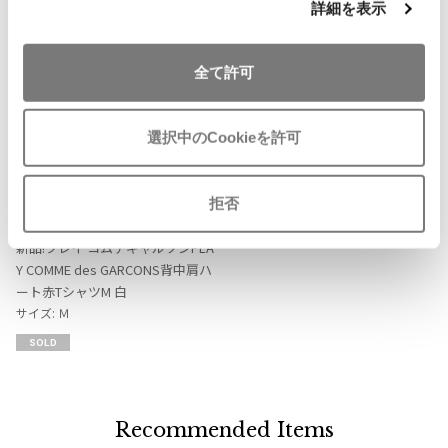
詳細を表示
ISSEY MIYAKE MEN / IM MEN
Checked Items
イッセイミヤケメン / アイムメン
全て許可
PLEATS PLEAS
選択中のCookieを許可
PLEATS PLEASE
プリーツプリーズ
お
拒否
気
COMME des GARCONS
Jean Paul GAULTIER
に
新品!プレイ コムデギャルソンPLA
入
Y COMME des GARCONS背中肩ハ
り
Jean-Paul GAULTIER
ート赤TシャツM 白
に
ジャンポールゴルチエ
サイズ: Ｍ
追
Jean-Paul GAULTIER CLASSIQUE
SOLD
加
ジャンポールゴルチエクラシック
Jean-Paul GAULTIER FEMME
ジャンポールゴルチエファム
Recommended Items
Jean-Paul GAULTIER HOMME