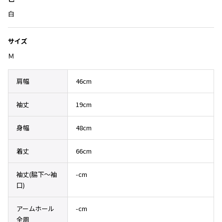
Yohji Yamamoto
ブルゾン
ブルゾン
白
トップス
B Yohji Yamamoto
スーツ
コート
ボトムス
ビーヨウジヤマモト
サイズ
Ground Y
アウター
Ｍ
2026.07.23
グラウンドワイ
アクセサリー
アクセサリー
Dye
アクセサリー
REGULATION Yohji Yamamoto
肩幅
46cm
レギュレーション ヨウジヤマモト
バッグ
バッグ
S'YTE
袖丈
19cm
サイト
帽子
帽子
Yohji Yamamoto
身幅
48cm
ストール・マフラー
ストール・マフラー
ヨウジヤマモト
ベルト・サスペンダー
ネクタイ
Yohji Yamamoto FEMME
着丈
66cm
ヨウジヤマモト ファム
パンプス
ベルト・サスペンダー
Yohji Yamamoto NOIR
袖丈(脇下〜袖
-cm
ミュール・サンダル
ブーツ・シューズ
ヨウジヤマモト ノアール
口)
Yohji Yamamoto POUR HOMME
ブーツ・シューズ
スニーカー・サンダル
ヨウジヤマモト プールオム
アームホール
-cm
スニーカー
その他のアクセサリー
全周