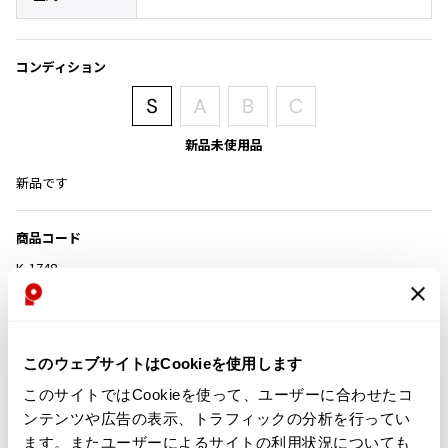
その他アクセサリー
メガネ・サングラス
Y's
メガネ・サングラス
コンディション
Y's
ワイズ
Y's for men
新品未使用品
ワイズフォーメン
2026.07.16
Denim
新品です
Y-3
すべてを表示
商品コード
Y-3
K-1748
ワイスリー
カテゴリ
LIMI feu
このウェブサイトはCookieを使用します
LIMI feu
この商品について問い合わせる
このサイトではCookieを使って、ユーザーに合わせたコ
リミフゥ
ンテンツや広告の表示、トラフィックの分析を行ってい
店頭試着については
店舗案内
をご確認ください。
ます。またユーザーによるサイトの利用状況についても