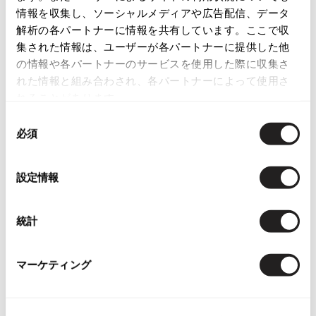
情報を収集し、ソーシャルメディアや広告配信、データ
English Page(Global shipping)
ISSEY MIYAKE
解析の各パートナーに情報を共有しています。ここで収
集された情報は、ユーザーが各パートナーに提供した他
BAO BAO ISSEY MIYAKE
の情報や各パートナーのサービスを使用した際に収集さ
バオバオ イッセイミヤケ
れた情報と組み合わされ、各パートナーによって使用さ
HOMME PLISSE ISSEY MIYAKE
れることがあります。
オムプリッセイッセイミヤケ
同
ISSEY MIYAKE
関連ブランド
必須
意
イッセイミヤケ
の
ISSEY MIYAKE 132 5.
ジュンヤワタナベ
576
選
イッセイミヤケ 132 5.
設定情報
択
ISSEY MIYAKE A-POC
コムデギャルソン コムデギャルソン
706
イッセイミヤケエイポック
統計
ISSEY MIYAKE FETE
トリコ コムデギャルソン
992
イッセイミヤケフェット
ローブドシャンブル コムデギャルソン
289
ISSEY MIYAKE HaaT
マーケティング
イッセイミヤケハート
ISSEY MIYAKE me
イッセイミヤケミー