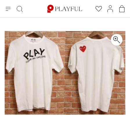
メ
絞
お
マ
シ
ニ
り
気
イ
ョ
ュ
込
に
ペ
ッ
×
ブランドA-Z
INDEX
more brands
トップス
トップス
すべての新着アイテムを表示
すべてのSALEアイテムを表示
ー
み
入
ー
ピ
検
り
ジ
ン
COMME des GARÇONS
索
グ
長袖ブラウス・シャツ
長袖シャツ
ブランド
レディース
バ
半袖ブラウス・シャツ
半袖シャツ
BLACK COMME des GARCONS
ッ
ブラックコムデギャルソン
グ
コムデギャルソン
トップス
カーディガン
ニット
COMME des GARCONS
ジュンヤワタナベ
ボトムス
ニット
カーディガン
コムデギャルソン
ヨウジヤマモト
アウター
COMME des GARCONS COMME des GARCONS
パーカー・スウェット
パーカー・スウェット
コムデギャルソン コムデギャルソン
ワイズ
アクセサリー
ワンピース
ベスト
COMME des GARCONS HOMME
ワイスリー
ベスト・ボレロ
カットソー
コムデギャルソンオム
COMME des GARCONS HOMME DEUX
リミフゥ
Tシャツ・カットソー
Tシャツ・ポロシャツ
メンズ
コムデギャルソン オムドゥ
イッセイミヤケ
ノースリーブ
ノースリーブ
COMME des GARCONS HOMME PLUS