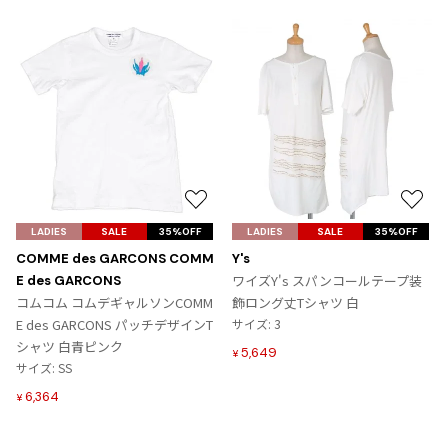
ジャンポールゴルチエオム
Vivienne Westwood
Vivienne Westwood
ヴィヴィアンウエストウッド
Maison Margiela
お
お
気
気
LADIES
SALE
35%OFF
LADIES
SALE
35%OFF
に
に
Maison Margiela
COMME des GARCONS COMM
Y's
入
入
メゾンマルジェラ
ワイズY's スパンコールテープ装
E des GARCONS
り
り
コムコム コムデギャルソンCOMM
飾ロング丈Tシャツ 白
に
に
E des GARCONS パッチデザインT
サイズ: 3
追
追
シャツ 白青ピンク
5,649
¥
加
加
サイズ: SS
6,364
¥