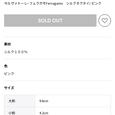
Yohji Yamamoto
サルヴァトーレ・フェラガモFerragamo シルクネクタイ/ ピンク
ブルゾン
ブルゾン
トップス
B Yohji Yamamoto
スーツ
コート
ボトムス
ビーヨウジヤマモト
SOLD OUT
お
Ground Y
アウター
気
2026.07.23
グラウンドワイ
に
アクセサリー
アクセサリー
Dye
アクセサリー
REGULATION Yohji Yamamoto
入
レギュレーション ヨウジヤマモト
素材
り
バッグ
バッグ
S'YTE
に
シルク１００％
サイト
追
帽子
帽子
加
Yohji Yamamoto
色
ストール・マフラー
ストール・マフラー
ヨウジヤマモト
ピンク
ベルト・サスペンダー
ネクタイ
Yohji Yamamoto FEMME
ヨウジヤマモト ファム
パンプス
ベルト・サスペンダー
サイズ
Yohji Yamamoto NOIR
ミュール・サンダル
ブーツ・シューズ
ヨウジヤマモト ノアール
大剣
9.6cm
Yohji Yamamoto POUR HOMME
ブーツ・シューズ
スニーカー・サンダル
ヨウジヤマモト プールオム
スニーカー
その他のアクセサリー
小剣
4.2cm