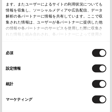
ます。またユーザーによるサイトの利用状況についても
店頭試着については
店舗案内
をご確認ください。
ISSEY MIYAKE
情報を収集し、ソーシャルメディアや広告配信、データ
解析の各パートナーに情報を共有しています。ここで収
English Page(Global shipping)
BAO BAO ISSEY MIYAKE
集された情報は、ユーザーが各パートナーに提供した他
バオバオ イッセイミヤケ
の情報や各パートナーのサービスを使用した際に収集さ
HOMME PLISSE ISSEY MIYAKE
れた情報と組み合わされ、各パートナーによって使用さ
オムプリッセイッセイミヤケ
れることがあります。
ISSEY MIYAKE
同
イッセイミヤケ
必須
Checked Items
意
ISSEY MIYAKE 132 5.
の
イッセイミヤケ 132 5.
選
設定情報
ISSEY MIYAKE A-POC
択
イッセイミヤケエイポック
ISSEY MIYAKE FETE
統計
イッセイミヤケフェット
ISSEY MIYAKE HaaT
イッセイミヤケハート
マーケティング
ISSEY MIYAKE me
イッセイミヤケミー