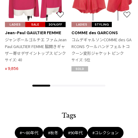
ジャンポールゴルチエオム
お
お
Vivienne Westwood
気
気
LADIES
SALE
30%OFF
LADIES
STYLING
に
に
Jean-Paul GAULTIER FEMME
COMME des GARCONS
Vivienne Westwood
入
入
ジャンポールゴルチエ ファムJean
コムデギャルソンCOMME des GA
ヴィヴィアンウエストウッド
り
り
Paul GAULTIER FEMME 脇開きギャ
RCONS ウールハンドフェルトコ
に
に
ザー寄せデザイントップス ピンク
クーン変形ジャケット ピンク
追
追
サイズ: 40
サイズ: S位
Maison Margiela
加
加
9,856
¥
SOLD
Maison Margiela
メゾンマルジェラ
Tags
#〜80年代
#秋冬
#90年代
#コレクション