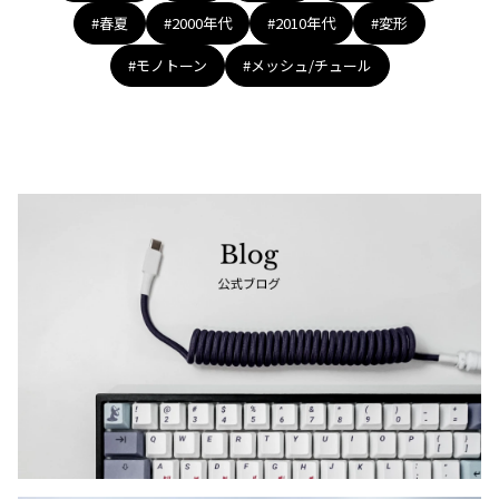
#春夏
#2000年代
#2010年代
#変形
#モノトーン
#メッシュ/チュール