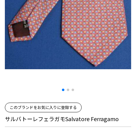
プリーツプリーズ
トップス
コムデギャルソンオムプリュス
COMME des GARCONS SHIRT
ジャンポールゴルチエ
ボトムス
ボトムス
ボトムス
コムデギャルソンシャツ
2026.07.29
ヴィヴィアンウエストウッド
アウター
robe de chambre COMME des GARCONS
Sunglass
ローブドシャンブル コムデギャルソン
スカート
ウールパンツ
メゾン マルジェラ
アクセサリー
tricot COMME des GARCONS
パンツ
コットンパンツ
トリコ コムデギャルソン
デニム
デニム
レディース
ハーフパンツ・キュロット
サルエルパンツ
JUNYA WATANABE
サルエルパンツ
ハーフパンツ
トップス
GANRYU
その他のボトムス
その他のボトムス
ボトムス
ガンリュウ
アウター
JUNYA WATANABE
ジュンヤワタナベ
アクセサリー
アウター
アウター
このブランドをお気に入りに登録する
JUNYA WATANABE MAN
サルバトーレフェラガモSalvatore Ferragamo
ジュンヤワタナベマン
ジャケット
スーツ
メンズ
コート
ジャケット