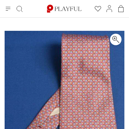
メ
絞
お
マ
シ
ニ
り
気
イ
ョ
ュ
込
に
ペ
ッ
×
ブランドA-Z
INDEX
more brands
トップス
トップス
すべての新着アイテムを表示
すべてのSALEアイテムを表示
ー
み
入
ー
ピ
検
り
ジ
ン
COMME des GARÇONS
索
グ
長袖ブラウス・シャツ
長袖シャツ
ブランド
レディース
バ
半袖ブラウス・シャツ
半袖シャツ
BLACK COMME des GARCONS
ッ
ブラックコムデギャルソン
グ
コムデギャルソン
トップス
カーディガン
ニット
COMME des GARCONS
ジュンヤワタナベ
ボトムス
ニット
カーディガン
コムデギャルソン
ヨウジヤマモト
アウター
COMME des GARCONS COMME des GARCONS
パーカー・スウェット
パーカー・スウェット
コムデギャルソン コムデギャルソン
ワイズ
アクセサリー
ワンピース
ベスト
COMME des GARCONS HOMME
ワイスリー
ベスト・ボレロ
カットソー
コムデギャルソンオム
COMME des GARCONS HOMME DEUX
リミフゥ
Tシャツ・カットソー
Tシャツ・ポロシャツ
メンズ
コムデギャルソン オムドゥ
イッセイミヤケ
ノースリーブ
ノースリーブ
COMME des GARCONS HOMME PLUS