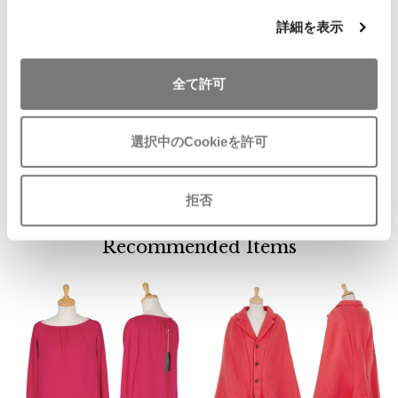
ISSEY MIYAKE MEN / IM MEN
詳細を表示
イッセイミヤケメン / アイムメン
お
気
全て許可
Salvatore Ferragamo
PLEATS PLEAS
に
サルヴァトーレ・フェラガモFerra
入
gamo シルクネクタイ/ ピンク
PLEATS PLEASE
り
選択中のCookieを許可
サイズ: ー
プリーツプリーズ
に
SOLD
追
加
拒否
Jean Paul GAULTIER
Recommended Items
Jean-Paul GAULTIER
ジャンポールゴルチエ
Jean-Paul GAULTIER CLASSIQUE
ジャンポールゴルチエクラシック
Jean-Paul GAULTIER FEMME
ジャンポールゴルチエファム
Jean-Paul GAULTIER HOMME