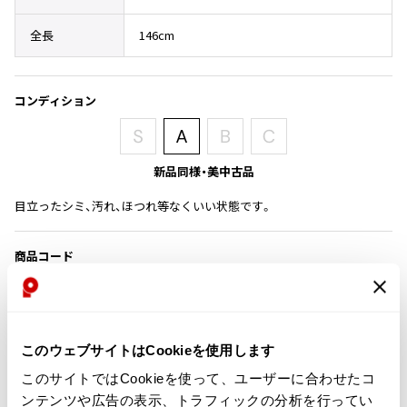
その他アクセサリー
メガネ・サングラス
Y's
全長
146cm
メガネ・サングラス
Y's
ワイズ
コンディション
Y's for men
ワイズフォーメン
2026.07.16
Denim
新品同様・美中古品
Y-3
目立ったシミ、汚れ、ほつれ等なくいい状態です。
すべてを表示
Y-3
商品コード
ワイスリー
K-1647
LIMI feu
カテゴリ
このウェブサイトはCookieを使用します
LIMI feu
リミフゥ
このサイトではCookieを使って、ユーザーに合わせたコ
この商品について問い合わせる
ンテンツや広告の表示、トラフィックの分析を行ってい