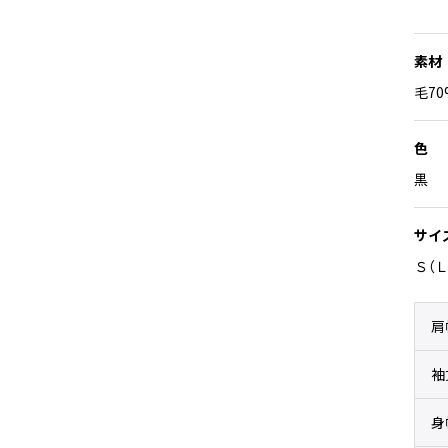
素材
毛7
色
黒
サイ
Ｓ（
肩
袖
身