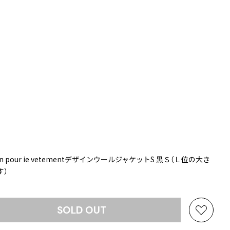
on pour ie vetementデザインウールジャケットS 黒Ｓ（Ｌ位の大き
す）
SOLD OUT
お
気