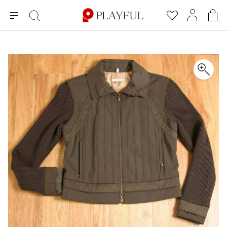
メ
絞
お
マ
シ
ニ
り
気
イ
ョ
ュ
込
に
ペ
ッ
×
ブランドA-Z
INDEX
more brands
トップス
トップス
すべての新着アイテムを表示
すべてのSALEアイテムを表示
ー
み
入
ー
ピ
検
り
ジ
ン
COMME des GARÇONS
索
グ
長袖ブラウス・シャツ
長袖シャツ
ブランド
レディース
バ
半袖ブラウス・シャツ
半袖シャツ
BLACK COMME des GARCONS
ッ
ブラックコムデギャルソン
グ
コムデギャルソン
トップス
カーディガン
ニット
COMME des GARCONS
ジュンヤワタナベ
ボトムス
ニット
カーディガン
コムデギャルソン
ヨウジヤマモト
アウター
COMME des GARCONS COMME des GARCONS
パーカー・スウェット
パーカー・スウェット
コムデギャルソン コムデギャルソン
ワイズ
アクセサリー
ワンピース
ベスト
COMME des GARCONS HOMME
ワイスリー
ベスト・ボレロ
カットソー
コムデギャルソンオム
COMME des GARCONS HOMME DEUX
リミフゥ
Tシャツ・カットソー
Tシャツ・ポロシャツ
メンズ
コムデギャルソン オムドゥ
イッセイミヤケ
ノースリーブ
ノースリーブ
COMME des GARCONS HOMME PLUS