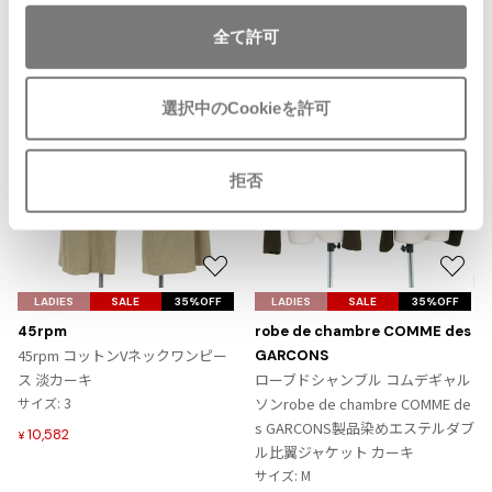
Recommended Items
ISSEY MIYAKE MEN / IM MEN
全て許可
イッセイミヤケメン / アイムメン
選択中のCookieを許可
PLEATS PLEAS
PLEATS PLEASE
拒否
プリーツプリーズ
Jean Paul GAULTIER
お
お
気
気
LADIES
SALE
35%OFF
LADIES
SALE
35%OFF
Jean-Paul GAULTIER
に
に
45rpm
robe de chambre COMME des
ジャンポールゴルチエ
入
入
45rpm コットンVネックワンピー
GARCONS
Jean-Paul GAULTIER CLASSIQUE
り
り
ス 淡カーキ
ローブドシャンブル コムデギャル
ジャンポールゴルチエクラシック
に
に
サイズ: 3
ソンrobe de chambre COMME de
追
追
Jean-Paul GAULTIER FEMME
s GARCONS製品染めエステルダブ
10,582
¥
加
加
ジャンポールゴルチエファム
ル比翼ジャケット カーキ
サイズ: M
Jean-Paul GAULTIER HOMME