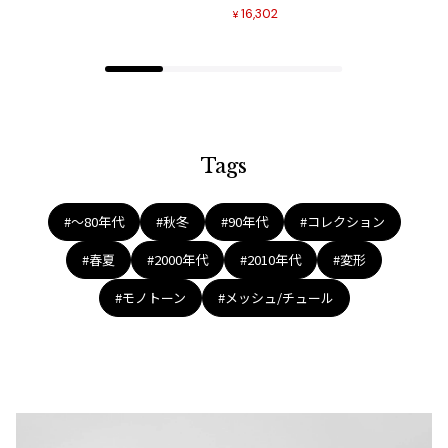
ジャンポールゴルチエオム
16,302
¥
Vivienne Westwood
Vivienne Westwood
ヴィヴィアンウエストウッド
Tags
Maison Margiela
#〜80年代
#秋冬
#90年代
#コレクション
Maison Margiela
#春夏
#2000年代
#2010年代
#変形
メゾンマルジェラ
#モノトーン
#メッシュ/チュール