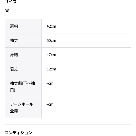
Yohji Yamamoto
サイズ
ブルゾン
ブルゾン
38
トップス
B Yohji Yamamoto
スーツ
コート
ボトムス
ビーヨウジヤマモト
肩幅
42cm
Ground Y
アウター
2026.07.23
グラウンドワイ
袖丈
60cm
アクセサリー
アクセサリー
Dye
アクセサリー
REGULATION Yohji Yamamoto
レギュレーション ヨウジヤマモト
身幅
47cm
バッグ
バッグ
S'YTE
サイト
帽子
帽子
着丈
52cm
Yohji Yamamoto
ストール・マフラー
ストール・マフラー
ヨウジヤマモト
袖丈(脇下〜袖
-cm
ベルト・サスペンダー
ネクタイ
口)
Yohji Yamamoto FEMME
ヨウジヤマモト ファム
パンプス
ベルト・サスペンダー
アームホール
-cm
Yohji Yamamoto NOIR
ミュール・サンダル
ブーツ・シューズ
全周
ヨウジヤマモト ノアール
Yohji Yamamoto POUR HOMME
ブーツ・シューズ
スニーカー・サンダル
ヨウジヤマモト プールオム
スニーカー
その他のアクセサリー
コンディション