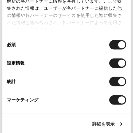
解析の各パートナーに情報を共有しています。ここで収
集された情報は、ユーザーが各パートナーに提供した他
ISSEY MIYAKE
の情報や各パートナーのサービスを使用した際に収集さ
れた情報と組み合わされ、各パートナーによって使用さ
BAO BAO ISSEY MIYAKE
Checked Items
れることがあります。
バオバオ イッセイミヤケ
HOMME PLISSE ISSEY MIYAKE
同
オムプリッセイッセイミヤケ
必須
意
ISSEY MIYAKE
の
イッセイミヤケ
選
設定情報
ISSEY MIYAKE 132 5.
択
イッセイミヤケ 132 5.
ISSEY MIYAKE A-POC
統計
お
イッセイミヤケエイポック
気
ストラネスSTRENESSE BLUE ririジ
ISSEY MIYAKE FETE
に
ップブルゾン カーキ
マーケティング
イッセイミヤケフェット
入
サイズ: 38
ISSEY MIYAKE HaaT
り
SOLD
イッセイミヤケハート
に
詳細を表示
追
ISSEY MIYAKE me
加
イッセイミヤケミー