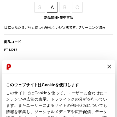
その他アクセサリー
メガネ・サングラス
Y's
メガネ・サングラス
新品同様・美中古品
Y's
ワイズ
目立ったシミ、汚れ、ほつれ等なくいい状態です。クリーニング済み
Y's for men
ワイズフォーメン
商品コード
2026.07.16
Denim
PT-M217
Y-3
すべてを表示
カテゴリ
Y-3
ワイスリー
この商品について問い合わせる
このウェブサイトはCookieを使用します
LIMI feu
店頭試着については
店舗案内
をご確認ください。
このサイトではCookieを使って、ユーザーに合わせたコ
ンテンツや広告の表示、トラフィックの分析を行ってい
LIMI feu
English Page(Global shipping)
ます。またユーザーによるサイトの利用状況についても
リミフゥ
情報を収集し、ソーシャルメディアや広告配信、データ