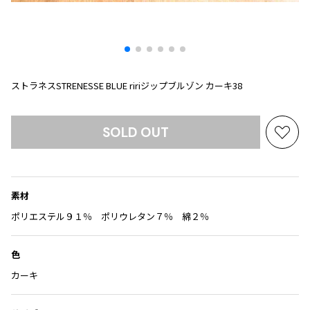
プリーツプリーズ
トップス
コムデギャルソンオムプリュス
COMME des GARCONS SHIRT
ジャンポールゴルチエ
ボトムス
ボトムス
ボトムス
コムデギャルソンシャツ
2026.07.29
ヴィヴィアンウエストウッド
アウター
robe de chambre COMME des GARCONS
Sunglass
ローブドシャンブル コムデギャルソン
スカート
ウールパンツ
メゾン マルジェラ
アクセサリー
ストラネスSTRENESSE BLUE ririジップブルゾン カーキ38
tricot COMME des GARCONS
パンツ
コットンパンツ
トリコ コムデギャルソン
デニム
デニム
SOLD OUT
レディース
お
ハーフパンツ・キュロット
サルエルパンツ
JUNYA WATANABE
気
に
サルエルパンツ
ハーフパンツ
トップス
入
GANRYU
その他のボトムス
その他のボトムス
ボトムス
素材
り
ガンリュウ
に
ポリエステル９１％ ポリウレタン７％ 綿２％
アウター
JUNYA WATANABE
追
ジュンヤワタナベ
アクセサリー
アウター
アウター
加
JUNYA WATANABE MAN
色
ジュンヤワタナベマン
カーキ
ジャケット
スーツ
メンズ
コート
ジャケット