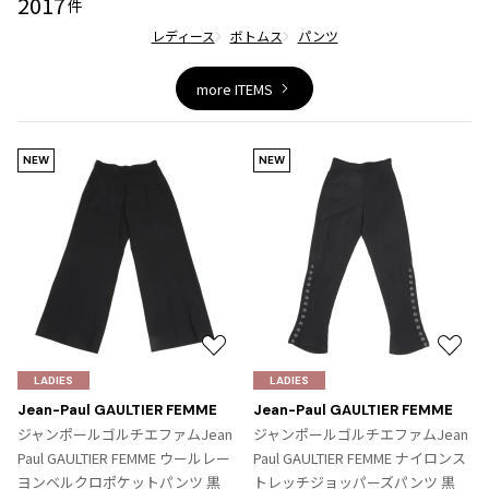
2017
件
レディース
ボトムス
パンツ
more ITEMS
NEW
NEW
お
お
気
気
LADIES
LADIES
に
に
Jean-Paul GAULTIER FEMME
Jean-Paul GAULTIER FEMME
入
入
ジャンポールゴルチエファムJean
ジャンポールゴルチエファムJean
り
り
Paul GAULTIER FEMME ウールレー
Paul GAULTIER FEMME ナイロンス
に
に
ヨンベルクロポケットパンツ 黒
トレッチジョッパーズパンツ 黒