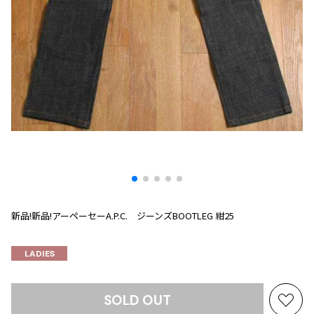
プリーツプリーズ
トップス
コムデギャルソンオムプリュス
COMME des GARCONS SHIRT
ジャンポールゴルチエ
ボトムス
ボトムス
ボトムス
コムデギャルソンシャツ
2026.07.29
ヴィヴィアンウエストウッド
アウター
robe de chambre COMME des GARCONS
Sunglass
ローブドシャンブル コムデギャルソン
スカート
ウールパンツ
メゾン マルジェラ
アクセサリー
tricot COMME des GARCONS
パンツ
コットンパンツ
トリコ コムデギャルソン
デニム
デニム
レディース
ハーフパンツ・キュロット
サルエルパンツ
JUNYA WATANABE
サルエルパンツ
ハーフパンツ
トップス
GANRYU
その他のボトムス
その他のボトムス
ボトムス
ガンリュウ
新品!新品!アーペーセーA.P.C. ジーンズBOOTLEG 紺25
アウター
JUNYA WATANABE
ジュンヤワタナベ
アクセサリー
アウター
アウター
LADIES
JUNYA WATANABE MAN
ジュンヤワタナベマン
ジャケット
スーツ
SOLD OUT
メンズ
お
コート
ジャケット