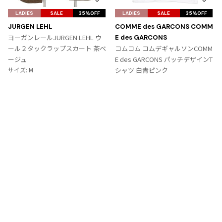
お
お
気
気
LADIES
SALE
35%OFF
LADIES
SALE
35%OFF
に
に
JURGEN LEHL
COMME des GARCONS COMM
入
入
ヨーガンレールJURGEN LEHL ウ
E des GARCONS
り
り
ール２タックラップスカート 茶ベ
コムコム コムデギャルソンCOMM
に
に
ージュ
E des GARCONS パッチデザインT
追
追
サイズ: M
シャツ 白青ピンク
加
加
サイズ: SS
9,867
¥
6,364
¥
Tags
#〜80年代
#秋冬
#90年代
#コレクション
#春夏
#2000年代
#2010年代
#変形