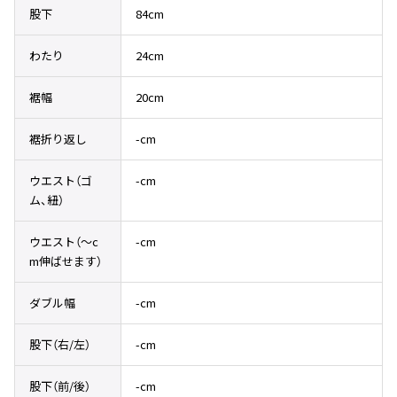
その他アクセサリー
メガネ・サングラス
股下
84cm
Y's
メガネ・サングラス
わたり
24cm
Y's
ワイズ
裾幅
20cm
Y's for men
ワイズフォーメン
裾折り返し
-cm
2026.07.16
Denim
ウエスト（ゴ
-cm
Y-3
ム、紐）
すべてを表示
Y-3
ウエスト（〜c
-cm
ワイスリー
m伸ばせます）
ダブル幅
-cm
LIMI feu
股下（右/左）
-cm
LIMI feu
リミフゥ
股下（前/後）
-cm