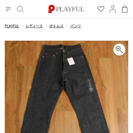
メ
絞
お
マ
シ
ニ
り
気
イ
ョ
ュ
込
に
ペ
ッ
PLAYFUL
レディース
ボトムス
パンツ
×
ブランドA-Z
INDEX
more brands
トップス
トップス
すべての新着アイテムを表示
すべてのSALEアイテムを表示
ー
み
入
ー
ピ
検
り
ジ
ン
COMME des GARÇONS
索
グ
長袖ブラウス・シャツ
長袖シャツ
ブランド
レディース
バ
半袖ブラウス・シャツ
半袖シャツ
BLACK COMME des GARCONS
ッ
ブラックコムデギャルソン
グ
コムデギャルソン
トップス
カーディガン
ニット
COMME des GARCONS
ジュンヤワタナベ
ボトムス
ニット
カーディガン
コムデギャルソン
ヨウジヤマモト
アウター
COMME des GARCONS COMME des GARCONS
パーカー・スウェット
パーカー・スウェット
コムデギャルソン コムデギャルソン
ワイズ
アクセサリー
ワンピース
ベスト
COMME des GARCONS HOMME
ワイスリー
ベスト・ボレロ
カットソー
コムデギャルソンオム
COMME des GARCONS HOMME DEUX
リミフゥ
Tシャツ・カットソー
Tシャツ・ポロシャツ
メンズ
コムデギャルソン オムドゥ
イッセイミヤケ
ノースリーブ
ノースリーブ
COMME des GARCONS HOMME PLUS