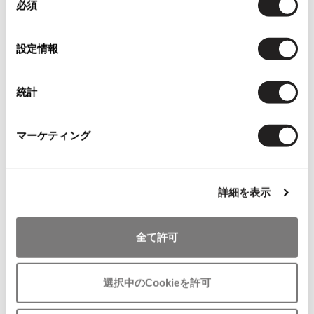
必須
意
ISSEY MIYAKE MEN / IM MEN
この商品について問い合わせる
の
イッセイミヤケメン / アイムメン
選
店頭試着については
店舗案内
をご確認ください。
設定情報
択
PLEATS PLEAS
English Page(Global shipping)
統計
PLEATS PLEASE
プリーツプリーズ
マーケティング
Jean Paul GAULTIER
You May Also Like
詳細を表示
Jean-Paul GAULTIER
2017
件
ジャンポールゴルチエ
ボトムス
パンツ
Jean-Paul GAULTIER CLASSIQUE
全て許可
ジャンポールゴルチエクラシック
more ITEMS
Jean-Paul GAULTIER FEMME
選択中のCookieを許可
ジャンポールゴルチエファム
Jean-Paul GAULTIER HOMME
NEW
NEW