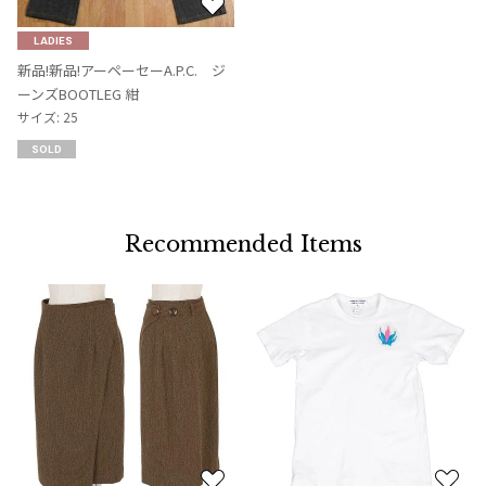
お
気
LADIES
に
新品!新品!アーペーセーA.P.C. ジ
入
ーンズBOOTLEG 紺
り
サイズ: 25
に
SOLD
追
加
Recommended Items