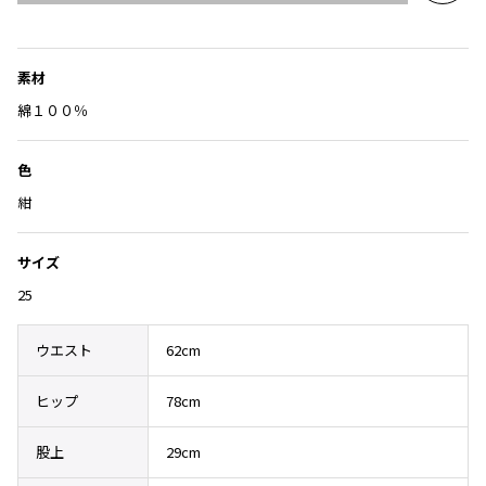
Yohji Yamamoto
気
ブルゾン
ブルゾン
に
トップス
B Yohji Yamamoto
入
スーツ
コート
ボトムス
素材
ビーヨウジヤマモト
り
Ground Y
に
綿１００％
アウター
2026.07.23
グラウンドワイ
追
アクセサリー
アクセサリー
Dye
アクセサリー
加
REGULATION Yohji Yamamoto
色
レギュレーション ヨウジヤマモト
紺
バッグ
バッグ
S'YTE
サイト
帽子
帽子
サイズ
Yohji Yamamoto
ストール・マフラー
ストール・マフラー
ヨウジヤマモト
25
ベルト・サスペンダー
ネクタイ
Yohji Yamamoto FEMME
ヨウジヤマモト ファム
ウエスト
62cm
パンプス
ベルト・サスペンダー
Yohji Yamamoto NOIR
ミュール・サンダル
ブーツ・シューズ
ヨウジヤマモト ノアール
ヒップ
78cm
Yohji Yamamoto POUR HOMME
ブーツ・シューズ
スニーカー・サンダル
ヨウジヤマモト プールオム
股上
29cm
スニーカー
その他のアクセサリー