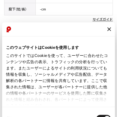
ISSEY MIYAKE
股下（短/長）
-cm
サイズガイド
BAO BAO ISSEY MIYAKE
バオバオ イッセイミヤケ
HOMME PLISSE ISSEY MIYAKE
コンディション
オムプリッセイッセイミヤケ
ISSEY MIYAKE
このウェブサイトはCookieを使用します
イッセイミヤケ
新品未使用品
このサイトではCookieを使って、ユーザーに合わせたコ
ISSEY MIYAKE 132 5.
ンテンツや広告の表示、トラフィックの分析を行ってい
新品
イッセイミヤケ 132 5.
ます。またユーザーによるサイトの利用状況についても
ISSEY MIYAKE A-POC
情報を収集し、ソーシャルメディアや広告配信、データ
イッセイミヤケエイポック
商品コード
解析の各パートナーに情報を共有しています。ここで収
ISSEY MIYAKE FETE
K-1540
集された情報は、ユーザーが各パートナーに提供した他
イッセイミヤケフェット
の情報や各パートナーのサービスを使用した際に収集さ
ISSEY MIYAKE HaaT
れた情報と組み合わされ、各パートナーによって使用さ
カテゴリ
イッセイミヤケハート
れることがあります。
レディース
ボトムス
パンツ
ISSEY MIYAKE me
同
イッセイミヤケミー