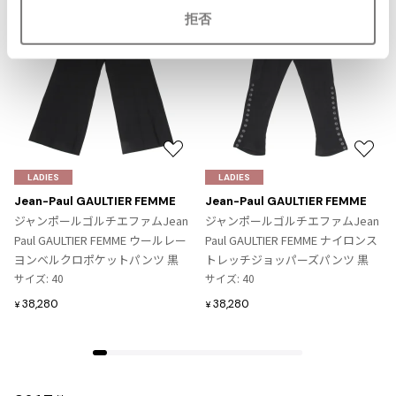
ジャンポールゴルチエオム
拒否
Vivienne Westwood
Vivienne Westwood
ヴィヴィアンウエストウッド
お
お
気
気
Maison Margiela
LADIES
LADIES
に
に
Jean-Paul GAULTIER FEMME
Jean-Paul GAULTIER FEMME
入
入
ジャンポールゴルチエファムJean
ジャンポールゴルチエファムJean
Maison Margiela
り
り
Paul GAULTIER FEMME ウールレー
Paul GAULTIER FEMME ナイロンス
メゾンマルジェラ
に
に
ヨンベルクロポケットパンツ 黒
トレッチジョッパーズパンツ 黒
追
追
サイズ: 40
サイズ: 40
加
加
38,280
38,280
¥
¥