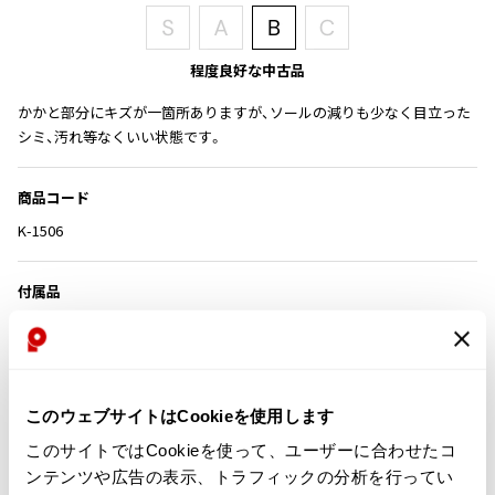
その他アクセサリー
メガネ・サングラス
Y's
メガネ・サングラス
程度良好な中古品
Y's
ワイズ
かかと部分にキズが一箇所ありますが、ソールの減りも少なく目立った
シミ、汚れ等なくいい状態です。
Y's for men
ワイズフォーメン
2026.07.16
商品コード
Denim
K-1506
Y-3
すべてを表示
Y-3
付属品
ワイスリー
箱、保存袋
LIMI feu
カテゴリ
このウェブサイトはCookieを使用します
LIMI feu
このサイトではCookieを使って、ユーザーに合わせたコ
リミフゥ
この商品について問い合わせる
ンテンツや広告の表示、トラフィックの分析を行ってい