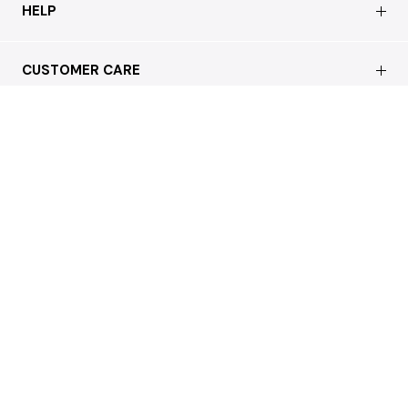
会社概要
HELP
店舗情報
はじめての方へ
CUSTOMER CARE
買取について
よくあるご質問
ショッピングガイド
サステナブルへの取り組み
REGAL
お問い合わせ
会員特典サービス
特定商取引法に基づく表記
配送について
会員登録
プライバシーポリシー
返品について
お客様の声
本店 / Office
Cookieポリシー
お問い合わせ
利用規約
FAX注文