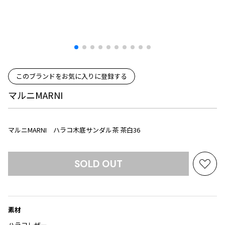
プリーツプリーズ
トップス
コムデギャルソンオムプリュス
COMME des GARCONS SHIRT
ジャンポールゴルチエ
ボトムス
ボトムス
ボトムス
コムデギャルソンシャツ
2026.07.29
ヴィヴィアンウエストウッド
アウター
robe de chambre COMME des GARCONS
Sunglass
ローブドシャンブル コムデギャルソン
スカート
ウールパンツ
メゾン マルジェラ
アクセサリー
tricot COMME des GARCONS
パンツ
コットンパンツ
このブランドをお気に入りに登録する
トリコ コムデギャルソン
デニム
デニム
マルニMARNI
レディース
ハーフパンツ・キュロット
サルエルパンツ
JUNYA WATANABE
サルエルパンツ
ハーフパンツ
トップス
マルニMARNI ハラコ木底サンダル茶 茶白36
GANRYU
その他のボトムス
その他のボトムス
ボトムス
ガンリュウ
アウター
JUNYA WATANABE
SOLD OUT
お
ジュンヤワタナベ
アクセサリー
アウター
アウター
気
JUNYA WATANABE MAN
に
ジュンヤワタナベマン
入
ジャケット
スーツ
素材
り
メンズ
コート
ジャケット
に
ハラコレザー