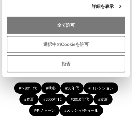
り
サイズ: 36
詳細を表示
ISSEY MIYAKE MEN / IM MEN
に
SOLD
イッセイミヤケメン / アイムメン
追
加
全て許可
PLEATS PLEAS
Recommended Items
選択中のCookieを許可
PLEATS PLEASE
プリーツプリーズ
拒否
Jean Paul GAULTIER
Tags
Jean-Paul GAULTIER
#〜80年代
#秋冬
#90年代
#コレクション
ジャンポールゴルチエ
#春夏
#2000年代
#2010年代
#変形
Jean-Paul GAULTIER CLASSIQUE
ジャンポールゴルチエクラシック
#モノトーン
#メッシュ/チュール
Jean-Paul GAULTIER FEMME
ジャンポールゴルチエファム
Jean-Paul GAULTIER HOMME