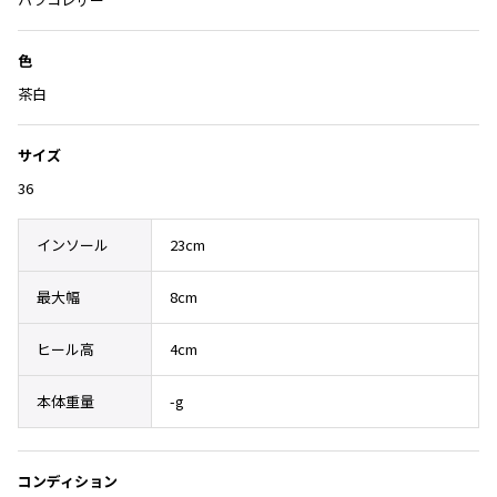
Yohji Yamamoto
追
ブルゾン
ブルゾン
トップス
加
B Yohji Yamamoto
色
スーツ
コート
ボトムス
ビーヨウジヤマモト
茶白
Ground Y
アウター
2026.07.23
グラウンドワイ
アクセサリー
アクセサリー
Dye
サイズ
アクセサリー
REGULATION Yohji Yamamoto
36
レギュレーション ヨウジヤマモト
バッグ
バッグ
S'YTE
サイト
インソール
23cm
帽子
帽子
Yohji Yamamoto
ストール・マフラー
ストール・マフラー
最大幅
8cm
ヨウジヤマモト
ベルト・サスペンダー
ネクタイ
Yohji Yamamoto FEMME
ヒール高
4cm
ヨウジヤマモト ファム
パンプス
ベルト・サスペンダー
Yohji Yamamoto NOIR
ミュール・サンダル
ブーツ・シューズ
本体重量
-g
ヨウジヤマモト ノアール
Yohji Yamamoto POUR HOMME
ブーツ・シューズ
スニーカー・サンダル
ヨウジヤマモト プールオム
スニーカー
その他のアクセサリー
コンディション