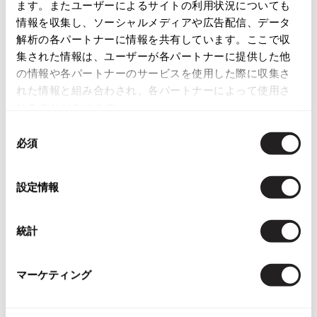
店頭試着については
店舗案内
をご確認ください。
ます。またユーザーによるサイトの利用状況についても
ISSEY MIYAKE
情報を収集し、ソーシャルメディアや広告配信、データ
English Page(Global shipping)
解析の各パートナーに情報を共有しています。ここで収
BAO BAO ISSEY MIYAKE
集された情報は、ユーザーが各パートナーに提供した他
バオバオ イッセイミヤケ
の情報や各パートナーのサービスを使用した際に収集さ
HOMME PLISSE ISSEY MIYAKE
れた情報と組み合わされ、各パートナーによって使用さ
オムプリッセイッセイミヤケ
れることがあります。
ISSEY MIYAKE
同
Checked Items
イッセイミヤケ
必須
意
ISSEY MIYAKE 132 5.
の
イッセイミヤケ 132 5.
選
設定情報
ISSEY MIYAKE A-POC
択
イッセイミヤケエイポック
ISSEY MIYAKE FETE
統計
イッセイミヤケフェット
お
ISSEY MIYAKE HaaT
マーケティング
気
イッセイミヤケハート
MARNI
に
マルニMARNI ハラコ木底サンダ
ISSEY MIYAKE me
入
ル茶 茶白
イッセイミヤケミー