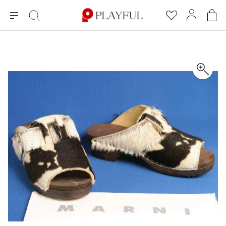
メ
絞
お
マ
シ
ニ
り
気
イ
ョ
ュ
込
に
ペ
ッ
×
ブランドA-Z
INDEX
more brands
トップス
トップス
すべての新着アイテムを表示
すべてのSALEアイテムを表示
ー
み
入
ー
ピ
検
り
ジ
ン
COMME des GARÇONS
索
グ
長袖ブラウス・シャツ
長袖シャツ
ブランド
レディース
バ
半袖ブラウス・シャツ
半袖シャツ
BLACK COMME des GARCONS
ッ
ブラックコムデギャルソン
グ
コムデギャルソン
トップス
カーディガン
ニット
COMME des GARCONS
ジュンヤワタナベ
ボトムス
ニット
カーディガン
コムデギャルソン
ヨウジヤマモト
アウター
COMME des GARCONS COMME des GARCONS
パーカー・スウェット
パーカー・スウェット
コムデギャルソン コムデギャルソン
ワイズ
アクセサリー
ワンピース
ベスト
COMME des GARCONS HOMME
ワイスリー
ベスト・ボレロ
カットソー
コムデギャルソンオム
COMME des GARCONS HOMME DEUX
リミフゥ
Tシャツ・カットソー
Tシャツ・ポロシャツ
メンズ
コムデギャルソン オムドゥ
イッセイミヤケ
ノースリーブ
ノースリーブ
COMME des GARCONS HOMME PLUS